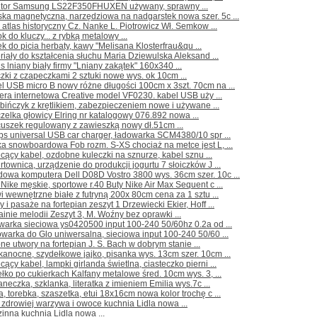
itor Samsung LS22F350FHUXEN używany, sprawny ...
ka magnetyczna, narzędziowa na nadgarstek nowa szer. 5c ...
 atlas historyczny Cz. Nanke L. Piotrowicz Wł. Semkow ...
ok do kluczy... z rybką metalowy ...
k do picia herbaty, kawy "Melisana Klosterfrau&qu ...
riały do kształcenia słuchu Maria Dziewulska Aleksand ...
s lniany biały firmy "Lniany zakątek" 160x340 ...
czki z czapeczkami 2 sztuki nowe wys. ok 10cm ...
l USB micro B nowy różne długości 100cm x 3szt. 70cm na ...
ra internetowa Creative model VF0230. kabel USB uży ...
bińczyk z krętlikiem, zabezpieczeniem nowe i używane ...
zelka głowicy Elring nr katalogowy 076.892 nowa ...
cuszek regulowany z zawieszką nowy dł.51cm ...
ips universal USB car charger, ładowarka SCM4380/10 spr ...
ka snowboardowa Fob rozm. S-XS chociaż na metce jest L, ...
cący kabel, ozdobne kuleczki na sznurze, kabel sznu ...
rtownica, urządzenie do produkcji jogurtu 7 słoiczków J ...
owa komputera Dell D08D Vostro 3800 wys. 36cm szer. 10c ...
 Nike męskie, sportowe r.40 Buty Nike Air Max Sequent c ...
i wewnętrzne białe z futryną 200x 80cm cena za 1 sztu ...
 i pasaże na fortepian zeszyt 1 Drzewiecki Ekier, Hoff ...
ainie melodii Zeszyt 3, M. Woźny bez oprawki ...
warka sieciowa ys0420500 input 100-240 50/60hz 0.2a od ...
warka do Glo uniwersalna, sieciowa input 100-240 50/60 ...
ne utwory na fortepian J. S. Bach w dobrym stanie ...
kanocne, szydełkowe jajko, pisanka wys. 13cm szer. 10cm ...
cący kabel, lampki girlanda świetlna, ciasteczko pierni ...
łko po cukierkach Kalfany metalowe śred. 10cm wys. 3, ...
aneczka, szklanka, literatka z imieniem Emilia wys.7c ...
a, torebka, szaszetka, etui 18x16cm nowa kolor trochę c ...
 zdrowiej warzywa i owoce kuchnia Lidla nowa ...
inna kuchnia Lidla nowa ...