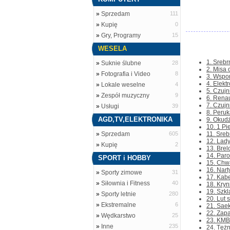
»
Sprzedam
111
»
Kupię
0
»
Gry, Programy
15
WESELA
1. Srebr
»
Suknie ślubne
28
2. Misa 
»
Fotografia i Video
8
3. Wspor
4. Elekt
»
Lokale weselne
4
5. Czujn
»
Zespół muzyczny
9
6. Renau
7. Czujn
»
Usługi
39
8. Peruk
AGD,TV,ELEKTRONIKA
9. Okudż
10. 1 Pi
»
Sprzedam
605
11. Sreb
12. Lad
»
Kupię
2
13. Brel
14. Paro
SPORT i HOBBY
15. Chwa
16. Nar
»
Sporty zimowe
31
17. Kabe
»
Siłownia i Fitness
40
18. Kryn
19. Szkl
»
Sporty letnie
280
20. Lut 
»
Ekstremalne
6
21. Saek
22. Zapa
»
Wędkarstwo
25
23. KMB
»
Inne
235
24. Tężn