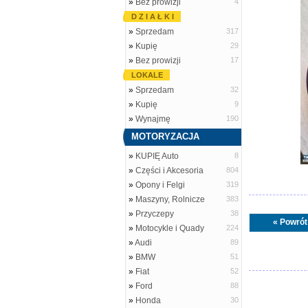
»
Bez prowizji
4
D Z I A Ł K I
»
Sprzedam
317
»
Kupię
29
»
Bez prowizji
17
LOKALE
»
Sprzedam
32
»
Kupię
9
»
Wynajmę
190
MOTORYZACJA
»
KUPIĘ Auto
8
»
Części i Akcesoria
804
»
Opony i Felgi
319
»
Maszyny, Rolnicze
383
»
Przyczepy
38
« Powrót
»
Motocykle i Quady
224
»
Audi
89
»
BMW
51
»
Fiat
52
»
Ford
88
»
Honda
30