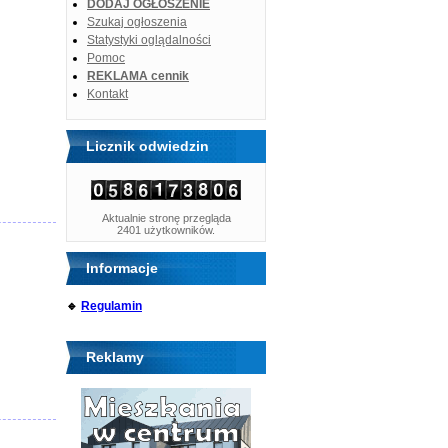
DODAJ OGŁOSZENIE
Szukaj ogłoszenia
Statystyki oglądalności
Pomoc
REKLAMA cennik
Kontakt
Licznik odwiedzin
Aktualnie stronę przegląda
2401 użytkowników.
Informacje
🔹
Regulamin
Reklamy