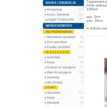
Tupperware 
NAUKA I EDUKACJA
Perła stołowa
1300ml
»
Korepetycje
143
»
Kursy i Szkolenia
181
wys. 5cm
»
Książki i Podręczniki
337
szer. 26cm
NIERUCHOMOŚCI
w dobrym sta
BEZ POŚREDNIKÓW
»
Mieszkanie sprzedam
93
»
Dom sprzedam
46
»
Działkę sprzedam
117
M I E S Z K A N I A
»
Sprzedam
221
»
Kupię
19
»
Szukam do wynajęcia
22
»
Mam do wynajęcia
294
»
Zamienię
3
»
Bez prowizji
5
D O M Y
»
Sprzedam
223
»
Kupię
21
»
Wynajmę
29