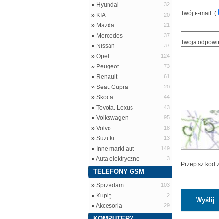
»
Hyundai
32
Twój e-mail: (
»
KIA
20
»
Mazda
21
»
Mercedes
37
Twoja odpowi
»
Nissan
37
»
Opel
124
»
Peugeot
73
»
Renault
61
»
Seat, Cupra
20
»
Skoda
44
»
Toyota, Lexus
43
»
Volkswagen
95
»
Volvo
18
»
Suzuki
13
»
Inne marki aut
149
»
Auta elektryczne
3
Przepisz kod 
TELEFONY GSM
»
Sprzedam
103
»
Kupię
2
»
Akcesoria
29
KOMPUTERY