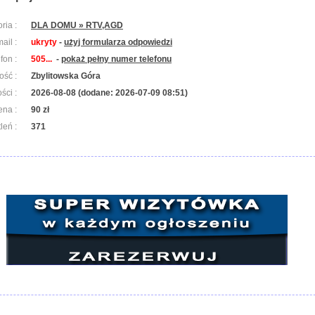
ria :
DLA DOMU » RTV,AGD
ail :
ukryty
-
użyj formularza odpowiedzi
efon :
505...
-
pokaż pełny numer telefonu
ość :
Zbylitowska Góra
ści :
2026-08-08 (dodane: 2026-07-09 08:51)
ena :
90 zł
leń :
371