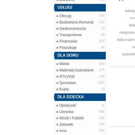
USŁUGI
katego
»
Oferuję
787
e-m
»
Budowlane,Remonty
441
tel
»
Gastronomiczne
14
miejscow
»
Transportowe
89
data ważno
»
Finansowe
207
c
»
Poszukuję
45
wyświet
DLA DOMU
»
Meble
583
»
Materiały budowlane
277
»
RTV,AGD
125
»
Sprzedam
1183
»
Kupię
10
DLA DZIECKA
»
Opiekunki
11
»
Ubranka
458
»
Wózki i Foteliki
150
»
Zabawki
325
»
Inne
365