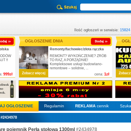
Ilość ogłoszeń w serwisie:
15824
OGŁOSZENIE DNIA
OGŁ
olska
Remonty/fachowiec/złota rączka
CHODÓW
REMONT? WYKOŃCZENIE? ZRÓB
T !!
TO RAZ, A PORZĄDNIE!
Kompleksowe usługi budowlano-
remontowe – solidnie, ...
Zobacz więcej
Zobacz
999zł
1zł
a:
cena:
AJ OGŁOSZENIE
Regulamin
REKLAMA
cennik
Szuka
 #2434978
re pojemnik Perła stołowa 1300ml
#2434978