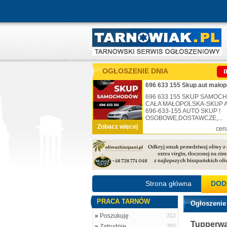
OGŁOSZENIE DNIA
696 633 155 Skup aut małop
696 633 155 SKUP SAMO
CAŁA MAŁOPOLSKA-SKUP AU
696-633-155 AUTO SKUP !
OSOBOWE,DOSTAWCZE,...
Zobacz więcej
cen
Strona główna
DOD
PRACA TARNÓW
Ogłoszenie
»
Poszukuję
312
Tupperwa
»
Zatrudnię
765