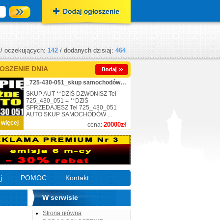
/ oczekujących:
142
/ dodanych dzisiaj:
464
OSZENIE DNIA
_725-430-051_skup samochodów_nr.1
SKUP AUT **DZIŚ DZWONISZ Tel
725_430_051 = **DZIŚ
SPRZEDAJESZ Tel 725_430_051
AUTO SKUP SAMOCHODÓW ...
 więcej
20000zł
cena:
j
POMOC
Kontakt
W serwisie
Strona główna