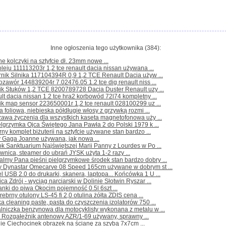
Inne ogłoszenia tego użytkownika (384):
ne kolczyki na sztyfcie dł. 23mm nowe ...
oleju 111113203r 1,2 tce renault dacia nissan używana ...
nik Silnika 117104394R 0,9 1,2 TCE Renault Dacia używ ...
rozawór 144839204r 7.02476.05 1.2 tce dig renault niss ...
ik Stuków 1,2 TCE 8200789728 Dacia Duster Renault uzy ...
lt dacia nissan 1.2 tce hra2 korbowód 72l74 kompletny ...
ik map sensor 223650001r 1,2 tce renault 028100299 uz ...
a foliowa, niebieska półdługie włosy z grzywką rozmi ...
awa życzenia dla wszystkich kaseta magnetofonowa uży ...
elgrzymka Ojca Świętego Jana Pawła 2 do Polski 1979 k ...
rny komplet biżuterii na sztyfcie używane stan bardzo ...
y Gaga Joanne używana, jak nowa ...
ok Sanktuarium Najświętszej Marii Panny z Lourdes w Po ...
wnica, steamer do ubrań JYSK użyta 1-2 razy ...
lmy Pana pieśni pielgrzymkowe środek stan bardzo dobry ...
ty Dynastar Omecarve 08 Speed 165cm używane w dobrym st ...
l USB 2.0 do drukarki, skanera, laptopa... Końcówka 1 U ...
ica Zdrój - wyciąg narciarski w Dolinie Słotwin Ryszar ...
anki do piwa Okocim pojemność 0.5l 6szt ...
srebrny otulony LS-45 fi 2,0 otulina żółta ZDIS cena ...
a cleaning paste, pasta do czyszczenia izolatorów 750 ...
lniczka benzynowa dla motocyklisty wykonana z metalu w ...
 Rozgałęźnik antenowy AZR/1-69 używany, sprawny ...
ie Ciechocinek obrazek na ścianę za szybą 7x7cm ...