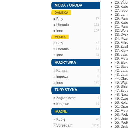
25. Vip
MODA i URODA
26. Kabe
27. łado
DAMSKA
28. Lam
29. Pam
»
Buty
37
30. Kabe
»
Ubrania
131
31. Pam
32. Wore
»
Inne
107
33. Dysk
MĘSKA
34. Prze
35. Filt
»
Buty
42
36. Zasi
»
Ubrania
86
37. Kieł
38. usz
»
Inne
34
39. Meta
ROZRYWKA
40. Elek
41. Star
»
Kultura
3
42. Lata
43. Lata
»
Imprezy
8
44. Obru
»
Inne
195
45. Wąż 
46. Shis
TURYSTYKA
47. Zega
48. Nasz
»
Zagraniczne
4
49. Częś
50. Kolc
»
Krajowe
14
51. Opas
52. Meta
RÓŻNE
53. Podw
54. Uni
»
Kupię
26
55. Podk
»
Sprzedam
1260
56. Druk