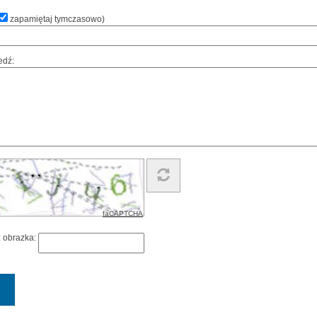
zapamiętaj tymczasowo
)
edź:
faCAPTCHA
z obrazka: