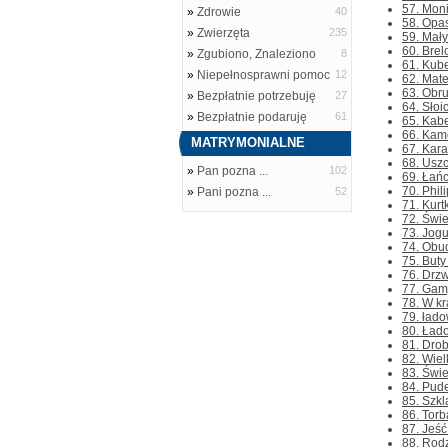
57. Mon
»
Zdrowie
40
58. Opas
»
Zwierzęta
235
59. Mały
60. Brel
»
Zgubiono, Znaleziono
8
61. Kube
»
Niepełnosprawni pomoc
12
62. Mate
63. Obru
»
Bezpłatnie potrzebuję
27
64. Słoi
»
Bezpłatnie podaruję
61
65. Kabe
66. Kame
MATRYMONIALNE
67. Kara
68. Uszc
»
Pan pozna ...
102
69. Łań
70. Phil
»
Pani pozna ...
52
71. Kurt
72. Świe
73. Jogu
74. Obud
75. Buty
76. Drzw
77. Gamy
78. W kr
79. łado
80. Łado
81. Drob
82. Wiel
83. Świe
84. Pude
85. Szkl
86. Torb
87. Jeść
88. Rodz