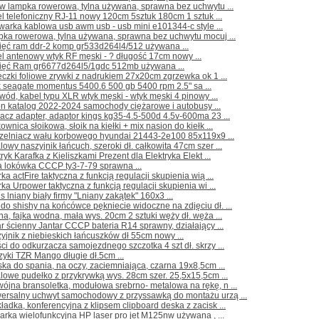
ow lampka rowerowa, tylna używana, sprawna bez uchwytu ...
l telefoniczny RJ-11 nowy 120cm 5sztuk 180cm 1 sztuk ...
warka kablowa usb awm usb - usb mini e101344-c style ...
pka rowerowa, tylna używana, sprawna bez uchwytu mocuj ...
ięć ram ddr-2 komp gr533d264l4/512 używana ...
l antenowy wtyk RF męski - ? długość 17cm nowy ...
ięć Ram gr6677d264l5/1gdc 512mb używana ...
czki foliowe zrywki z nadrukiem 27x20cm zgrzewka ok 1 ...
 seagate momentus 5400.6 500 gb 5400 rpm 2.5" sa ...
wód, kabel typu XLR wtyk męski - wtyk męski 4 pinowy ...
ron katalog 2022-2024 samochody ciężarowe i autobusy ...
lacz adapter, adaptor kings kg35-4.5-500d 4.5v-600ma 23 ...
kownica słoikowa, słoik na kiełki + mix nasion do kiełk ...
czelniacz wału korbowego hyundai 21443-2e100 85x119x9 ...
lowy naszyjnik łańcuch, szeroki dł. całkowita 47cm szer ...
tryk Karafka z Kieliszkami Prezent dla Elektryka Elekt ...
a lokówka CCCP ty3-7-79 sprawna ...
rka actFire taktyczna z funkcją regulacji skupienia wią ...
rka Urpower taktyczna z funkcją regulacji skupienia wi ...
s lniany biały firmy "Lniany zakątek" 160x3 ...
do shishy na końcówce pękniecie widoczne na zdjęciu dł. ...
ha, fajka wodna, mała wys. 20cm 2 sztuki węży dł. węża ...
r ścienny Jantar CCCP bateria R14 sprawny, działający ...
yjnik z niebieskich łańcuszków dł 55cm nowy ...
ci do odkurzacza samojezdnego szczotka 4 szt dł. skrzy ...
zyki TZR Mango długie dł.5cm ...
ka do spania, na oczy, zaciemniająca, czarna 19x8,5cm ...
lowe pudełko z przykrywką wys. 28cm szer. 25,5x15,5cm ...
ójna bransoletka, modułowa srebrno- metalowa na rękę, n ...
wersalny uchwyt samochodowy z przyssawką do montażu urzą ...
ładka, konferencyjna z klipsem clipboard deska z zacisk ...
arka wielofunkcyjna HP laser pro jet M125nw używana , ...