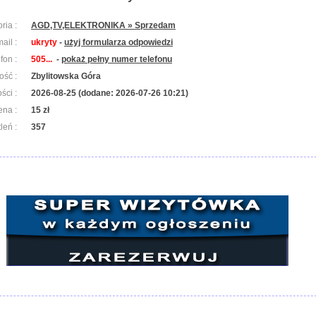
ria :
AGD,TV,ELEKTRONIKA » Sprzedam
ail :
ukryty
-
użyj formularza odpowiedzi
efon :
505...
-
pokaż pełny numer telefonu
ość :
Zbylitowska Góra
ści :
2026-08-25 (dodane: 2026-07-26 10:21)
ena :
15 zł
leń :
357