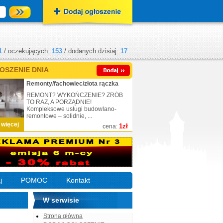
1
/ oczekujących:
153
/ dodanych dzisiaj:
17
OSZENIE DNIA
Remonty/fachowiec/złota rączka
REMONT? WYKOŃCZENIE? ZRÓB
TO RAZ, A PORZĄDNIE!
Kompleksowe usługi budowlano-
remontowe – solidnie, ...
 więcej
1zł
cena:
j
POMOC
Kontakt
W serwisie
Strona główna