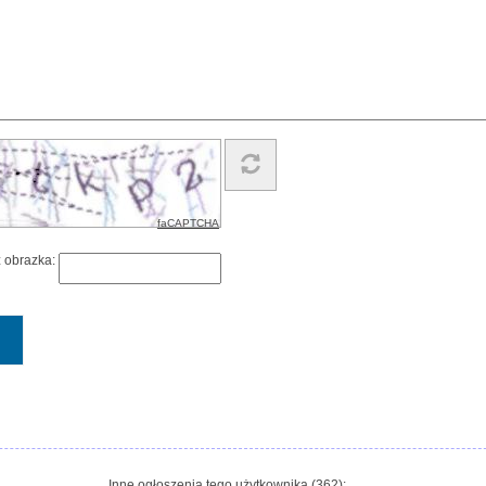
faCAPTCHA
z obrazka:
Inne ogłoszenia tego użytkownika (362):