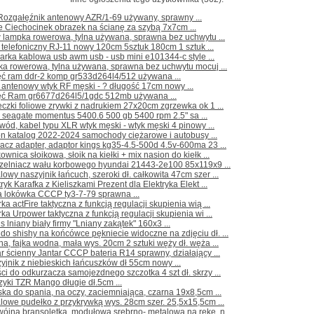
Rozgałęźnik antenowy AZR/1-69 używany, sprawny ...
e Ciechocinek obrazek na ścianę za szybą 7x7cm ...
 lampka rowerowa, tylna używana, sprawna bez uchwytu ...
 telefoniczny RJ-11 nowy 120cm 5sztuk 180cm 1 sztuk ...
arka kablowa usb awm usb - usb mini e101344-c style ...
ka rowerowa, tylna używana, sprawna bez uchwytu mocuj ...
ęć ram ddr-2 komp gr533d264l4/512 używana ...
 antenowy wtyk RF męski - ? długość 17cm nowy ...
ęć Ram gr6677d264l5/1gdc 512mb używana ...
czki foliowe zrywki z nadrukiem 27x20cm zgrzewka ok 1 ...
 seagate momentus 5400.6 500 gb 5400 rpm 2.5" sa ...
wód, kabel typu XLR wtyk męski - wtyk męski 4 pinowy ...
ron katalog 2022-2024 samochody ciężarowe i autobusy ...
lacz adapter, adaptor kings kg35-4.5-500d 4.5v-600ma 23 ...
kownica słoikowa, słoik na kiełki + mix nasion do kiełk ...
czelniacz wału korbowego hyundai 21443-2e100 85x119x9 ...
lowy naszyjnik łańcuch, szeroki dł. całkowita 47cm szer ...
tryk Karafka z Kieliszkami Prezent dla Elektryka Elekt ...
a lokówka CCCP ty3-7-79 sprawna ...
rka actFire taktyczna z funkcją regulacji skupienia wią ...
rka Urpower taktyczna z funkcją regulacji skupienia wi ...
s lniany biały firmy "Lniany zakątek" 160x3 ...
do shishy na końcówce pękniecie widoczne na zdjęciu dł. ...
ha, fajka wodna, mała wys. 20cm 2 sztuki węży dł. węża ...
r ścienny Jantar CCCP bateria R14 sprawny, działający ...
yjnik z niebieskich łańcuszków dł 55cm nowy ...
ci do odkurzacza samojezdnego szczotka 4 szt dł. skrzy ...
zyki TZR Mango długie dł.5cm ...
ka do spania, na oczy, zaciemniająca, czarna 19x8,5cm ...
lowe pudełko z przykrywką wys. 28cm szer. 25,5x15,5cm ...
ójna bransoletka, modułowa srebrno- metalowa na rękę, n ...