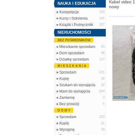
Kabel video 
NAUKA I EDUKACJA
nowy
»
Korepetycje
143
»
Kursy i Szkolenia
181
»
Książki i Podręczniki
337
NIERUCHOMOŚCI
BEZ POŚREDNIKÓW
»
Mieszkanie sprzedam
93
»
Dom sprzedam
46
»
Działkę sprzedam
117
M I E S Z K A N I A
»
Sprzedam
221
»
Kupię
19
»
Szukam do wynajęcia
22
»
Mam do wynajęcia
294
»
Zamienię
3
»
Bez prowizji
5
D O M Y
»
Sprzedam
223
»
Kupię
21
»
Wynajmę
29