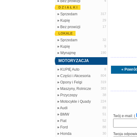
»
Bez prowizji
4
D Z I A Ł K I
»
Sprzedam
317
»
Kupię
29
»
Bez prowizji
17
LOKALE
»
Sprzedam
32
»
Kupię
9
»
Wynajmę
190
MOTORYZACJA
»
KUPIĘ Auto
8
« Powrót
»
Części i Akcesoria
804
»
Opony i Felgi
319
»
Maszyny, Rolnicze
383
»
Przyczepy
38
»
Motocykle i Quady
224
»
Audi
89
»
BMW
51
Twój e-mail: (
»
Fiat
52
»
Ford
88
»
Honda
30
Twoja odpowi