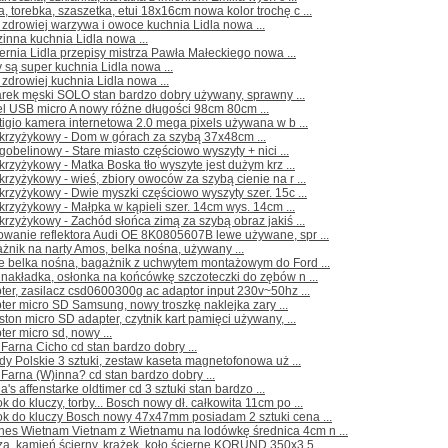
a, torebka, szaszetka, etui 18x16cm nowa kolor trochę c ...
 zdrowiej warzywa i owoce kuchnia Lidla nowa ...
inna kuchnia Lidla nowa ...
ernia Lidla przepisy mistrza Pawła Małeckiego nowa ...
 są super kuchnia Lidla nowa ...
 zdrowiej kuchnia Lidla nowa ...
arek męski SOLO stan bardzo dobry używany, sprawny ...
l USB micro A nowy różne długości 98cm 80cm ...
tigio kamera internetowa 2.0 mega pixels używana w b ...
 krzyżykowy - Dom w górach za szybą 37x48cm ...
 gobelinowy - Stare miasto częściowo wyszyty + nici ...
 krzyżykowy - Matka Boska tło wyszyte jest dużym krz ...
 krzyżykowy - wieś, zbiory owoców za szybą cienie na r ...
 krzyżykowy - Dwie myszki częściowo wyszyty szer. 15c ...
 krzyżykowy - Małpka w kąpieli szer. 14cm wys. 14cm ...
 krzyżykowy - Zachód słońca zimą za szybą obraz jakiś ...
owanie reflektora Audi OE 8K0805607B lewe używane, spr ...
żnik na narty Amos, belka nośna, używany ...
le belka nośna, bagażnik z uchwytem montażowym do Ford ...
, nakładka, osłonka na końcówkę szczoteczki do zębów n ...
ter, zasilacz csd0600300g ac adaptor input 230v~50hz ...
ter micro SD Samsung, nowy troszkę naklejka zary ...
ston micro SD adapter, czytnik kart pamięci używany, ...
ter micro sd, nowy ...
Farna Cicho cd stan bardzo dobry ...
dy Polskie 3 sztuki, zestaw kaseta magnetofonowa uż ...
Farna (W)inna? cd stan bardzo dobry ...
a's affenstarke oldtimer cd 3 sztuki stan bardzo ...
ok do kluczy, torby... Bosch nowy dł. całkowita 11cm po ...
ok do kluczy Bosch nowy 47x47mm posiadam 2 sztuki cena ...
nes Wietnam Vietnam z Wietnamu na lodówkę średnica 4cm n ...
za, kamień ścierny, krążek, koło ścierne KORUND 350x3,5 ...