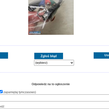
Us
Odpowiedz na to ogłoszenie
zapamiętaj tymczasowo
)
edź: