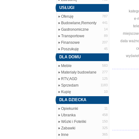
USŁUGI
katego
»
Oferuję
787
e-m
»
Budowlane,Remonty
441
tel
»
Gastronomiczne
14
miejscow
»
Transportowe
89
data ważno
»
Finansowe
207
c
»
Poszukuję
45
wyświet
DLA DOMU
»
Meble
583
»
Materiały budowlane
277
»
RTV,AGD
125
»
Sprzedam
1183
»
Kupię
10
DLA DZIECKA
»
Opiekunki
11
»
Ubranka
458
»
Wózki i Foteliki
150
»
Zabawki
325
»
Inne
365