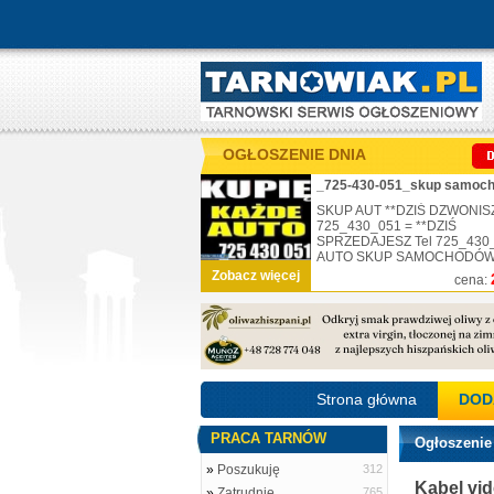
OGŁOSZENIE DNIA
SKUP AUT **DZIŚ DZWONISZ
725_430_051 = **DZIŚ
SPRZEDAJESZ Tel 725_430
AUTO SKUP SAMOCHODÓW .
Zobacz więcej
cena:
Strona główna
DOD
PRACA TARNÓW
Ogłoszenie
»
Poszukuję
312
Kabel vi
»
Zatrudnię
765