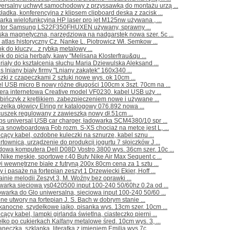
wersalny uchwyt samochodowy z przyssawką do montażu urzą ...
ładka, konferencyjna z klipsem clipboard deska z zacisk ...
arka wielofunkcyjna HP laser pro jet M125nw używana , ...
itor Samsung LS22F350FHUXEN używany, sprawny ...
ka magnetyczna, narzędziowa na nadgarstek nowa szer. 5c ...
 atlas historyczny Cz. Nanke L. Piotrowicz Wł. Semkow ...
ok do kluczy... z rybką metalowy ...
k do picia herbaty, kawy "Melisana Klosterfrau&qu ...
riały do kształcenia słuchu Maria Dziewulska Aleksand ...
s lniany biały firmy "Lniany zakątek" 160x340 ...
czki z czapeczkami 2 sztuki nowe wys. ok 10cm ...
l USB micro B nowy różne długości 100cm x 3szt. 70cm na ...
ra internetowa Creative model VF0230. kabel USB uży ...
bińczyk z krętlikiem, zabezpieczeniem nowe i używane ...
zelka głowicy Elring nr katalogowy 076.892 nowa ...
cuszek regulowany z zawieszką nowy dł.51cm ...
ips universal USB car charger, ładowarka SCM4380/10 spr ...
ka snowboardowa Fob rozm. S-XS chociaż na metce jest L, ...
cący kabel, ozdobne kuleczki na sznurze, kabel sznu ...
rtownica, urządzenie do produkcji jogurtu 7 słoiczków J ...
owa komputera Dell D08D Vostro 3800 wys. 36cm szer. 10c ...
 Nike męskie, sportowe r.40 Buty Nike Air Max Sequent c ...
i wewnętrzne białe z futryną 200x 80cm cena za 1 sztu ...
 i pasaże na fortepian zeszyt 1 Drzewiecki Ekier, Hoff ...
ainie melodii Zeszyt 3, M. Woźny bez oprawki ...
warka sieciowa ys0420500 input 100-240 50/60hz 0.2a od ...
warka do Glo uniwersalna, sieciowa input 100-240 50/60 ...
ne utwory na fortepian J. S. Bach w dobrym stanie ...
kanocne, szydełkowe jajko, pisanka wys. 13cm szer. 10cm ...
cący kabel, lampki girlanda świetlna, ciasteczko pierni ...
łko po cukierkach Kalfany metalowe śred. 10cm wys. 3, ...
aneczka, szklanka, literatka z imieniem Emilia wys.7c ...