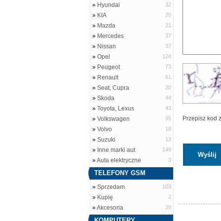
»
Hyundai
32
»
KIA
20
»
Mazda
21
»
Mercedes
37
»
Nissan
37
»
Opel
124
»
Peugeot
73
»
Renault
61
»
Seat, Cupra
20
»
Skoda
44
»
Toyota, Lexus
43
Przepisz kod 
»
Volkswagen
95
»
Volvo
18
»
Suzuki
13
»
Inne marki aut
149
»
Auta elektryczne
3
TELEFONY GSM
»
Sprzedam
103
»
Kupię
2
»
Akcesoria
29
KOMPUTERY