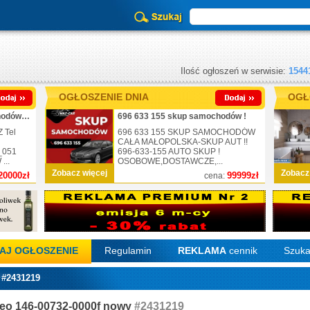
Ilość ogłoszeń w serwisie:
1544
OGŁOSZENIE DNIA
OGŁ
_725-430-051_skup samochodów_nr.1
696 633 155 skup samochodów !
 Tel
696 633 155 SKUP SAMOCHODÓW
CAŁA MAŁOPOLSKA-SKUP AUT !!
_051
696-633-155 AUTO SKUP !
..
OSOBOWE,DOSTAWCZE,...
Zobacz więcej
Zobacz
20000zł
99999zł
cena:
AJ OGŁOSZENIE
Regulamin
REKLAMA
cennik
Szuka
 #2431219
deo 146-00732-0000f nowy
#2431219