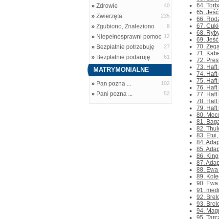
64. Torb
»
Zdrowie
40
65. Jeść
»
Zwierzęta
235
66. Rodz
67. Cuki
»
Zgubiono, Znaleziono
8
68. Ryby
»
Niepełnosprawni pomoc
12
69. Jeść
70. Zeg
»
Bezpłatnie potrzebuję
27
71. Kabe
»
Bezpłatnie podaruję
61
72. Pres
73. Haft
MATRYMONIALNE
74. Haft
75. Haft
»
Pan pozna ...
102
76. Haft
»
Pani pozna ...
52
77. Haft
78. Haft
79. Haft
80. Moc
81. Baga
82. Thu
83. Etui
84. Adap
85. Adap
86. King
87. Adap
88. Ewa 
89. Kolę
90. Ewa 
91. medi
92. Brel
93. Brel
94. Mag
95. Tarc