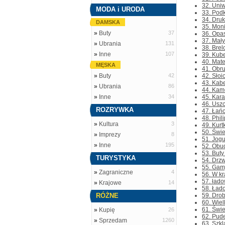
32. Uni
MODA i URODA
33. Podk
34. Druk
DAMSKA
35. Mon
»
Buty
37
36. Opas
37. Mały
»
Ubrania
131
38. Brel
»
Inne
107
39. Kube
40. Mate
MĘSKA
41. Obru
»
Buty
42
42. Słoi
43. Kabe
»
Ubrania
86
44. Kame
»
Inne
34
45. Kara
46. Uszc
ROZRYWKA
47. Łań
48. Phil
»
Kultura
3
49. Kurt
50. Świe
»
Imprezy
8
51. Jogu
»
Inne
195
52. Obud
53. Buty
TURYSTYKA
54. Drzw
55. Gamy
»
Zagraniczne
4
56. W kr
57. łado
»
Krajowe
14
58. Łado
RÓŻNE
59. Drob
60. Wiel
61. Świe
»
Kupię
26
62. Pude
»
Sprzedam
1260
63. Szkl