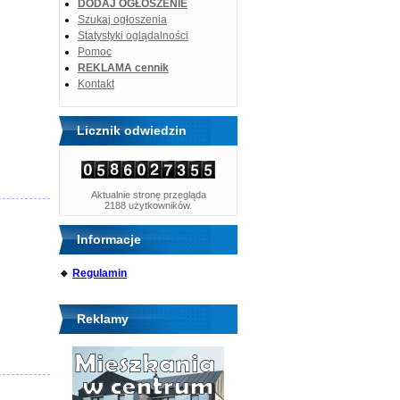
DODAJ OGŁOSZENIE
Szukaj ogłoszenia
Statystyki oglądalności
Pomoc
REKLAMA cennik
Kontakt
Licznik odwiedzin
Aktualnie stronę przegląda
2188 użytkowników.
Informacje
🔹
Regulamin
Reklamy