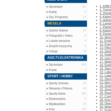
1. KMB 
»
Sprzedam
111
2. Tężni
»
Kupię
0
3. Vipow
4. Kabel
»
Gry, Programy
15
5. ładow
WESELA
6. Lamp
7. Pami
»
Suknie ślubne
28
8. Kabel
9. Pami
»
Fotografia i Video
8
10. Wore
»
Lokale weselne
4
11. Dysk
12. Prze
»
Zespół muzyczny
9
13. Filt
»
Usługi
39
14. Zasi
15. Kieł
AGD,TV,ELEKTRONIKA
16. usz
17. Meta
»
Sprzedam
605
18. Elek
19. Star
»
Kupię
2
20. Lata
21. Lata
SPORT i HOBBY
22. Obru
23. Wąż 
»
Sporty zimowe
31
24. Shis
»
Siłownia i Fitness
40
25. Zega
26. Nasz
»
Sporty letnie
280
27. Częś
»
Ekstremalne
6
28. Kolc
29. Opas
»
Wędkarstwo
25
30. Meta
»
Inne
235
31. Podw