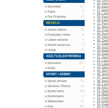
24. Tężn
25. Vip
»
Sprzedam
111
26. Kabe
27. łado
»
Kupię
0
28. Lam
»
Gry, Programy
15
29. Pam
30. Kabe
WESELA
31. Pam
32. Wore
»
Suknie ślubne
28
33. Dysk
34. Prze
»
Fotografia i Video
8
35. Filt
»
Lokale weselne
4
36. Zasi
37. Kieł
»
Zespół muzyczny
9
38. usz
»
Usługi
39
39. Meta
40. Elek
AGD,TV,ELEKTRONIKA
41. Star
42. Lata
»
Sprzedam
605
43. Lata
44. Obru
»
Kupię
2
45. Wąż 
SPORT i HOBBY
46. Shis
47. Zega
»
Sporty zimowe
31
48. Nasz
49. Częś
»
Siłownia i Fitness
40
50. Kolc
»
Sporty letnie
280
51. Opas
52. Meta
»
Ekstremalne
6
53. Podw
»
Wędkarstwo
25
54. Uni
55. Podk
»
Inne
235