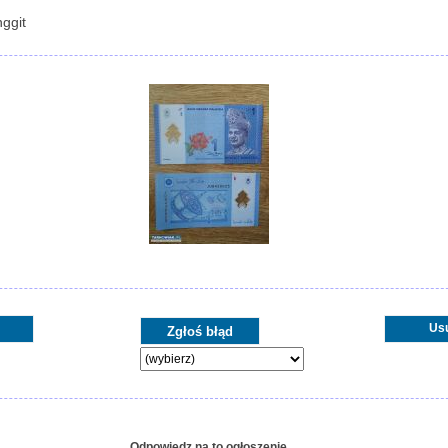
ggit
Us
Odpowiedz na to ogłoszenie