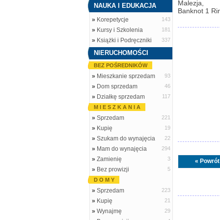
Malezja,
NAUKA I EDUKACJA
Banknot 1 Rin
»
Korepetycje
143
»
Kursy i Szkolenia
181
»
Książki i Podręczniki
337
NIERUCHOMOŚCI
BEZ POŚREDNIKÓW
»
Mieszkanie sprzedam
93
»
Dom sprzedam
46
»
Działkę sprzedam
117
M I E S Z K A N I A
»
Sprzedam
221
»
Kupię
19
»
Szukam do wynajęcia
22
»
Mam do wynajęcia
294
»
Zamienię
3
« Powrót
»
Bez prowizji
5
D O M Y
»
Sprzedam
223
»
Kupię
21
»
Wynajmę
29