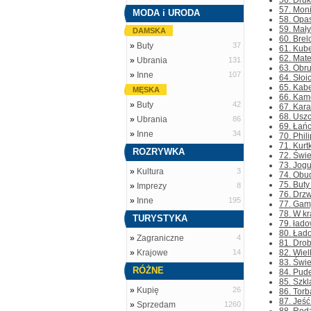
56. Druk
57. Mon
MODA i URODA
58. Opas
59. Mały
DAMSKA
60. Brel
»
Buty
37
61. Kube
62. Mate
»
Ubrania
131
63. Obru
»
Inne
107
64. Słoi
65. Kabe
MĘSKA
66. Kame
»
Buty
42
67. Kara
68. Uszc
»
Ubrania
86
69. Łań
»
Inne
34
70. Phil
71. Kurt
ROZRYWKA
72. Świe
73. Jogu
»
Kultura
3
74. Obud
75. Buty
»
Imprezy
8
76. Drzw
»
Inne
195
77. Gamy
78. W kr
TURYSTYKA
79. łado
80. Łado
»
Zagraniczne
4
81. Drob
»
Krajowe
14
82. Wiel
83. Świe
RÓŻNE
84. Pude
85. Szkl
»
Kupię
26
86. Torb
87. Jeść
»
Sprzedam
1260