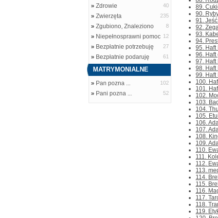
88. Rodz
»
Zdrowie
40
89. Cuki
90. Ryby
»
Zwierzęta
235
91. Jeść
»
Zgubiono, Znaleziono
8
92. Zeg
93. Kabe
»
Niepełnosprawni pomoc
12
94. Pres
»
Bezpłatnie potrzebuję
27
95. Haft
96. Haft
»
Bezpłatnie podaruję
61
97. Haft
98. Haft
MATRYMONIALNE
99. Haft
100. Haf
»
Pan pozna ...
102
101. Haf
»
Pani pozna ...
52
102. Mo
103. Bag
104. Th
105. Etu
106. Ada
107. Ada
108. Kin
109. Ada
110. Ewa
111. Kol
112. Ewa
113. med
114. Bre
115. Bre
116. Ma
117. Tar
118. Tr
119. Ety