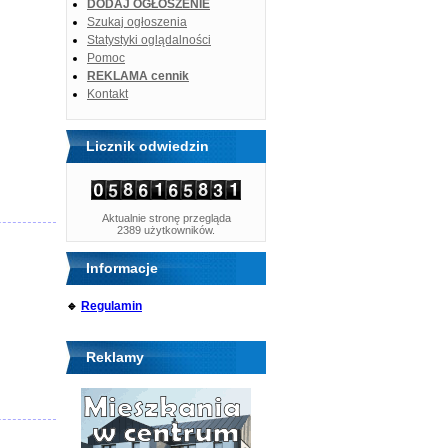
DODAJ OGŁOSZENIE
Szukaj ogłoszenia
Statystyki oglądalności
Pomoc
REKLAMA cennik
Kontakt
Licznik odwiedzin
Aktualnie stronę przegląda
2389 użytkowników.
Informacje
🔹
Regulamin
Reklamy