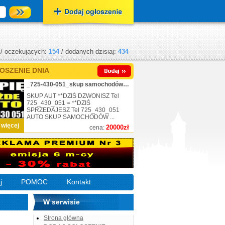
/ oczekujących:
154
/ dodanych dzisiaj:
434
OSZENIE DNIA
_725-430-051_skup samochodów_nr.1
SKUP AUT **DZIŚ DZWONISZ Tel
725_430_051 = **DZIŚ
SPRZEDAJESZ Tel 725_430_051
AUTO SKUP SAMOCHODÓW ...
 więcej
20000zł
cena:
j
POMOC
Kontakt
W serwisie
Strona główna