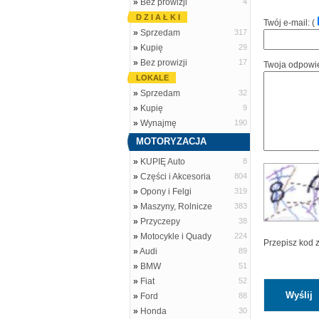
»
Bez prowizji
4
D Z I A Ł K I
Twój e-mail: (
»
Sprzedam
317
»
Kupię
29
»
Bez prowizji
17
Twoja odpowi
LOKALE
»
Sprzedam
32
»
Kupię
9
»
Wynajmę
190
MOTORYZACJA
»
KUPIĘ Auto
8
»
Części i Akcesoria
804
»
Opony i Felgi
319
»
Maszyny, Rolnicze
383
»
Przyczepy
38
»
Motocykle i Quady
224
Przepisz kod 
»
Audi
89
»
BMW
51
»
Fiat
52
»
Ford
88
»
Honda
30