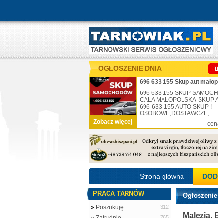
OGŁOSZENIE DNIA
696 633 155 Skup aut małop
696 633 155 SKUP SAMO
CAŁA MAŁOPOLSKA-SKUP AU
696-633-155 AUTO SKUP !
OSOBOWE,DOSTAWCZE,...
Zobacz więcej
cen
Strona główna
DOD
PRACA TARNÓW
Ogłoszenie
»
Poszukuję
312
Malezja, 
»
Zatrudnię
765