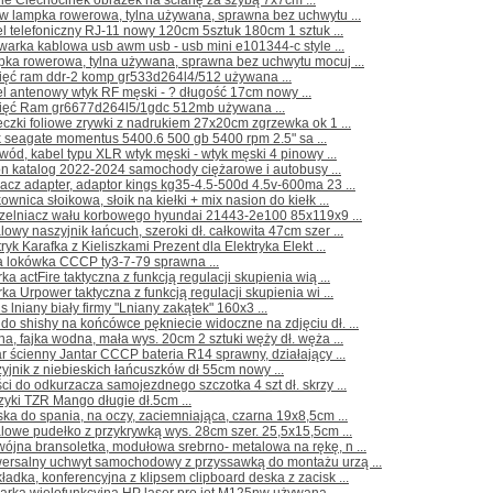
ie Ciechocinek obrazek na ścianę za szybą 7x7cm ...
ow lampka rowerowa, tylna używana, sprawna bez uchwytu ...
l telefoniczny RJ-11 nowy 120cm 5sztuk 180cm 1 sztuk ...
warka kablowa usb awm usb - usb mini e101344-c style ...
pka rowerowa, tylna używana, sprawna bez uchwytu mocuj ...
ięć ram ddr-2 komp gr533d264l4/512 używana ...
l antenowy wtyk RF męski - ? długość 17cm nowy ...
ięć Ram gr6677d264l5/1gdc 512mb używana ...
czki foliowe zrywki z nadrukiem 27x20cm zgrzewka ok 1 ...
 seagate momentus 5400.6 500 gb 5400 rpm 2.5" sa ...
wód, kabel typu XLR wtyk męski - wtyk męski 4 pinowy ...
ron katalog 2022-2024 samochody ciężarowe i autobusy ...
lacz adapter, adaptor kings kg35-4.5-500d 4.5v-600ma 23 ...
kownica słoikowa, słoik na kiełki + mix nasion do kiełk ...
czelniacz wału korbowego hyundai 21443-2e100 85x119x9 ...
lowy naszyjnik łańcuch, szeroki dł. całkowita 47cm szer ...
tryk Karafka z Kieliszkami Prezent dla Elektryka Elekt ...
a lokówka CCCP ty3-7-79 sprawna ...
rka actFire taktyczna z funkcją regulacji skupienia wią ...
rka Urpower taktyczna z funkcją regulacji skupienia wi ...
s lniany biały firmy "Lniany zakątek" 160x3 ...
do shishy na końcówce pękniecie widoczne na zdjęciu dł. ...
ha, fajka wodna, mała wys. 20cm 2 sztuki węży dł. węża ...
r ścienny Jantar CCCP bateria R14 sprawny, działający ...
yjnik z niebieskich łańcuszków dł 55cm nowy ...
ci do odkurzacza samojezdnego szczotka 4 szt dł. skrzy ...
zyki TZR Mango długie dł.5cm ...
ka do spania, na oczy, zaciemniająca, czarna 19x8,5cm ...
lowe pudełko z przykrywką wys. 28cm szer. 25,5x15,5cm ...
ójna bransoletka, modułowa srebrno- metalowa na rękę, n ...
wersalny uchwyt samochodowy z przyssawką do montażu urzą ...
ładka, konferencyjna z klipsem clipboard deska z zacisk ...