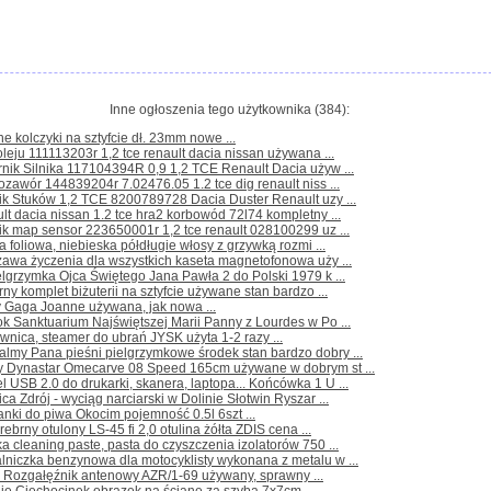
Inne ogłoszenia tego użytkownika (384):
ne kolczyki na sztyfcie dł. 23mm nowe ...
oleju 111113203r 1,2 tce renault dacia nissan używana ...
nik Silnika 117104394R 0,9 1,2 TCE Renault Dacia używ ...
rozawór 144839204r 7.02476.05 1.2 tce dig renault niss ...
ik Stuków 1,2 TCE 8200789728 Dacia Duster Renault uzy ...
lt dacia nissan 1.2 tce hra2 korbowód 72l74 kompletny ...
ik map sensor 223650001r 1,2 tce renault 028100299 uz ...
a foliowa, niebieska półdługie włosy z grzywką rozmi ...
awa życzenia dla wszystkich kaseta magnetofonowa uży ...
elgrzymka Ojca Świętego Jana Pawła 2 do Polski 1979 k ...
rny komplet biżuterii na sztyfcie używane stan bardzo ...
y Gaga Joanne używana, jak nowa ...
ok Sanktuarium Najświętszej Marii Panny z Lourdes w Po ...
wnica, steamer do ubrań JYSK użyta 1-2 razy ...
lmy Pana pieśni pielgrzymkowe środek stan bardzo dobry ...
ty Dynastar Omecarve 08 Speed 165cm używane w dobrym st ...
l USB 2.0 do drukarki, skanera, laptopa... Końcówka 1 U ...
ica Zdrój - wyciąg narciarski w Dolinie Słotwin Ryszar ...
anki do piwa Okocim pojemność 0.5l 6szt ...
srebrny otulony LS-45 fi 2,0 otulina żółta ZDIS cena ...
a cleaning paste, pasta do czyszczenia izolatorów 750 ...
lniczka benzynowa dla motocyklisty wykonana z metalu w ...
 Rozgałęźnik antenowy AZR/1-69 używany, sprawny ...