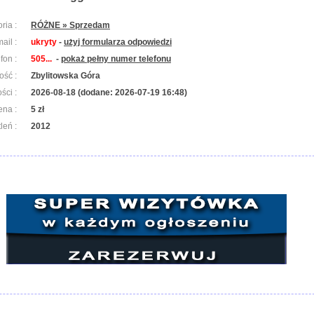
ria :
RÓŻNE » Sprzedam
ail :
ukryty
-
użyj formularza odpowiedzi
efon :
505...
-
pokaż pełny numer telefonu
ość :
Zbylitowska Góra
ści :
2026-08-18 (dodane: 2026-07-19 16:48)
ena :
5 zł
leń :
2012