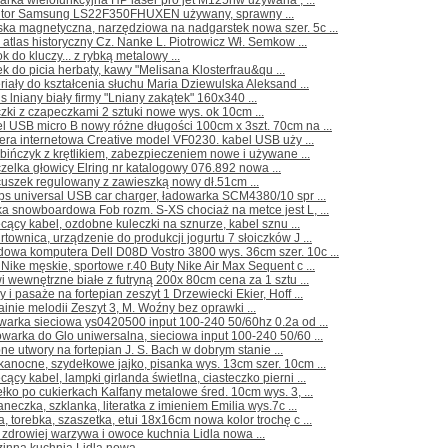
arka wielofunkcyjna HP laser pro jet M125nw używana , ...
itor Samsung LS22F350FHUXEN używany, sprawny ...
ka magnetyczna, narzędziowa na nadgarstek nowa szer. 5c ...
 atlas historyczny Cz. Nanke L. Piotrowicz Wł. Semkow ...
ok do kluczy... z rybką metalowy ...
k do picia herbaty, kawy "Melisana Klosterfrau&qu ...
riały do kształcenia słuchu Maria Dziewulska Aleksand ...
s lniany biały firmy "Lniany zakątek" 160x340 ...
czki z czapeczkami 2 sztuki nowe wys. ok 10cm ...
l USB micro B nowy różne długości 100cm x 3szt. 70cm na ...
ra internetowa Creative model VF0230. kabel USB uży ...
bińczyk z krętlikiem, zabezpieczeniem nowe i używane ...
zelka głowicy Elring nr katalogowy 076.892 nowa ...
cuszek regulowany z zawieszką nowy dł.51cm ...
ips universal USB car charger, ładowarka SCM4380/10 spr ...
ka snowboardowa Fob rozm. S-XS chociaż na metce jest L, ...
cący kabel, ozdobne kuleczki na sznurze, kabel sznu ...
rtownica, urządzenie do produkcji jogurtu 7 słoiczków J ...
owa komputera Dell D08D Vostro 3800 wys. 36cm szer. 10c ...
 Nike męskie, sportowe r.40 Buty Nike Air Max Sequent c ...
i wewnętrzne białe z futryną 200x 80cm cena za 1 sztu ...
 i pasaże na fortepian zeszyt 1 Drzewiecki Ekier, Hoff ...
ainie melodii Zeszyt 3, M. Woźny bez oprawki ...
warka sieciowa ys0420500 input 100-240 50/60hz 0.2a od ...
warka do Glo uniwersalna, sieciowa input 100-240 50/60 ...
ne utwory na fortepian J. S. Bach w dobrym stanie ...
kanocne, szydełkowe jajko, pisanka wys. 13cm szer. 10cm ...
cący kabel, lampki girlanda świetlna, ciasteczko pierni ...
łko po cukierkach Kalfany metalowe śred. 10cm wys. 3, ...
aneczka, szklanka, literatka z imieniem Emilia wys.7c ...
a, torebka, szaszetka, etui 18x16cm nowa kolor trochę c ...
 zdrowiej warzywa i owoce kuchnia Lidla nowa ...