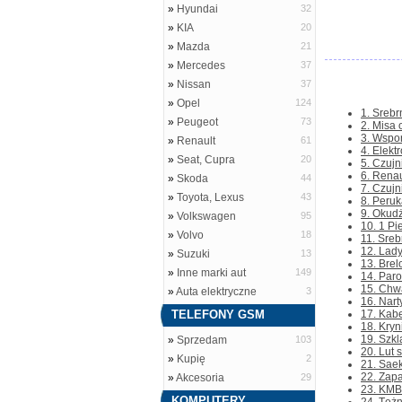
»
Hyundai
32
»
KIA
20
»
Mazda
21
»
Mercedes
37
»
Nissan
37
»
Opel
124
1. Srebr
»
Peugeot
73
2. Misa 
3. Wspor
»
Renault
61
4. Elekt
»
Seat, Cupra
20
5. Czujn
6. Renau
»
Skoda
44
7. Czujn
»
Toyota, Lexus
43
8. Peruk
9. Okudż
»
Volkswagen
95
10. 1 Pi
»
Volvo
18
11. Sreb
12. Lad
»
Suzuki
13
13. Brel
»
Inne marki aut
149
14. Paro
15. Chwa
»
Auta elektryczne
3
16. Nar
TELEFONY GSM
17. Kabe
18. Kryn
19. Szkl
»
Sprzedam
103
20. Lut 
»
Kupię
2
21. Saek
22. Zapa
»
Akcesoria
29
23. KMB
KOMPUTERY