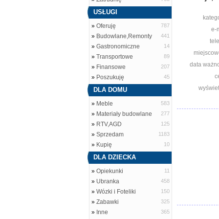
USŁUGI
katego
»
Oferuję
787
e-m
»
Budowlane,Remonty
441
tel
»
Gastronomiczne
14
miejscow
»
Transportowe
89
data ważno
»
Finansowe
207
c
»
Poszukuję
45
wyświet
DLA DOMU
»
Meble
583
»
Materiały budowlane
277
»
RTV,AGD
125
»
Sprzedam
1183
»
Kupię
10
DLA DZIECKA
»
Opiekunki
11
»
Ubranka
458
»
Wózki i Foteliki
150
»
Zabawki
325
»
Inne
365