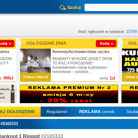
Ilość ogłoszeń w serwisie:
15798
OGŁOSZENIE DNIA
OGŁ
olska
Remonty/fachowiec/złota rączka
CHODÓW
REMONT? WYKOŃCZENIE? ZRÓB
T !!
TO RAZ, A PORZĄDNIE!
Kompleksowe usługi budowlano-
remontowe – solidnie, ...
Zobacz więcej
Zobacz
999zł
1zł
a:
cena:
AJ OGŁOSZENIE
Regulamin
REKLAMA
cennik
Szuka
 #2165333
Banknot 1 Ringgit
#2165333