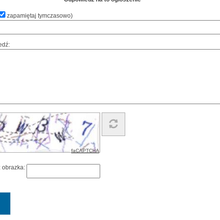
zapamiętaj tymczasowo
)
edź:
faCAPTCHA
z obrazka: