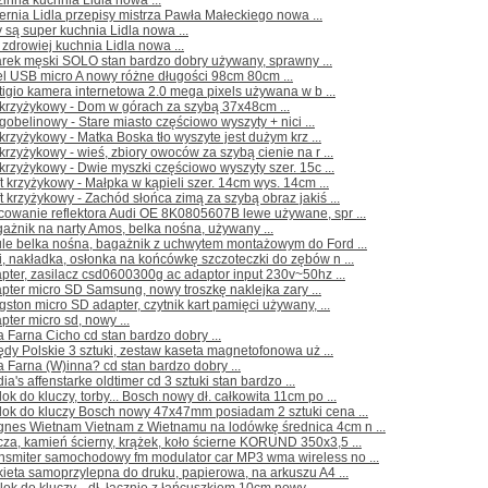
inna kuchnia Lidla nowa ...
ernia Lidla przepisy mistrza Pawła Małeckiego nowa ...
 są super kuchnia Lidla nowa ...
 zdrowiej kuchnia Lidla nowa ...
arek męski SOLO stan bardzo dobry używany, sprawny ...
l USB micro A nowy różne długości 98cm 80cm ...
tigio kamera internetowa 2.0 mega pixels używana w b ...
 krzyżykowy - Dom w górach za szybą 37x48cm ...
 gobelinowy - Stare miasto częściowo wyszyty + nici ...
 krzyżykowy - Matka Boska tło wyszyte jest dużym krz ...
 krzyżykowy - wieś, zbiory owoców za szybą cienie na r ...
 krzyżykowy - Dwie myszki częściowo wyszyty szer. 15c ...
t krzyżykowy - Małpka w kąpieli szer. 14cm wys. 14cm ...
t krzyżykowy - Zachód słońca zimą za szybą obraz jakiś ...
cowanie reflektora Audi OE 8K0805607B lewe używane, spr ...
ażnik na narty Amos, belka nośna, używany ...
ule belka nośna, bagażnik z uchwytem montażowym do Ford ...
i, nakładka, osłonka na końcówkę szczoteczki do zębów n ...
pter, zasilacz csd0600300g ac adaptor input 230v~50hz ...
pter micro SD Samsung, nowy troszkę naklejka zary ...
gston micro SD adapter, czytnik kart pamięci używany, ...
pter micro sd, nowy ...
 Farna Cicho cd stan bardzo dobry ...
ędy Polskie 3 sztuki, zestaw kaseta magnetofonowa uż ...
 Farna (W)inna? cd stan bardzo dobry ...
ia's affenstarke oldtimer cd 3 sztuki stan bardzo ...
lok do kluczy, torby... Bosch nowy dł. całkowita 11cm po ...
lok do kluczy Bosch nowy 47x47mm posiadam 2 sztuki cena ...
gnes Wietnam Vietnam z Wietnamu na lodówkę średnica 4cm n ...
cza, kamień ścierny, krążek, koło ścierne KORUND 350x3,5 ...
ansmiter samochodowy fm modulator car MP3 wma wireless no ...
kieta samoprzylepna do druku, papierowa, na arkuszu A4 ...