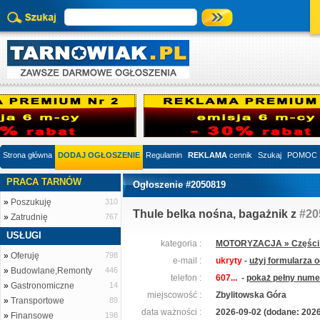
Strona główna
DODAJ OGŁOSZENIE
Regulamin
REKLAMA
cennik
Szukaj
POMOC
PRACA TARNÓW
Ogłoszenie #2050819
»
Poszukuję
310
Thule belka nośna, bagażnik z
#20
»
Zatrudnię
767
USŁUGI
kategoria :
MOTORYZACJA » Części 
»
Oferuję
798
e-mail :
ukryty
-
użyj formularza 
»
Budowlane,Remonty
446
telefon :
607...
-
pokaż pełny numer
»
Gastronomiczne
14
miejscowość :
Zbylitowska Góra
»
Transportowe
89
data ważności :
2026-09-02 (dodane: 2026
»
Finansowe
198