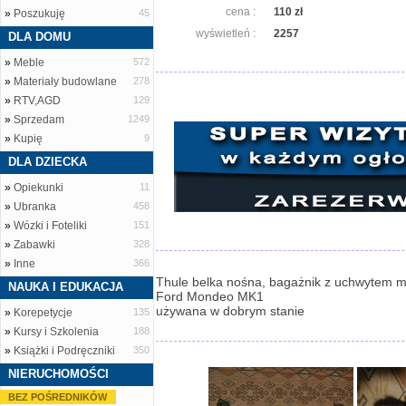
cena :
110 zł
»
Poszukuję
45
wyświetleń :
2257
DLA DOMU
»
Meble
572
»
Materiały budowlane
278
»
RTV,AGD
129
»
Sprzedam
1249
»
Kupię
9
DLA DZIECKA
»
Opiekunki
11
»
Ubranka
458
»
Wózki i Foteliki
151
»
Zabawki
328
»
Inne
366
Thule belka nośna, bagażnik z uchwytem
NAUKA I EDUKACJA
Ford Mondeo MK1
używana w dobrym stanie
»
Korepetycje
135
»
Kursy i Szkolenia
188
»
Książki i Podręczniki
350
NIERUCHOMOŚCI
BEZ POŚREDNIKÓW