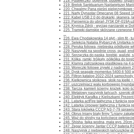
218. Pudełeczko, pojemnik, pudełko, organize
219. Brelok Sanktuarium Najświętszej Marii
220. Chwalmy Pana pieśni pielgrzymkowe śr
221. Narty Dynastar Omecarve 08 Speed 16
222. Kabel USB 2.0 do drukarki, skanera, la
223. Parownica do ubrań JYSK DF-019A użyt
224. Krynica Zdrój - wyciąg narciarski w Dol
225. Trampki damskie skórzane czerwone
...
226. Ewa Chodakowska 14 płyt - slim fit - tu
227. Selekcja Natalia Rybarczyk Unitarka n
228. Peruka foliowa, niebieska półdługie wł
229. Naszywki na spodnie cross, quad, endur
230. Sprzączka do paska, torebki, walizki, sm
231. Kółka, ramki, trójkąty, półkółka do toreb
232. Klamra zatrzaskowa plastikowa na 4 pa
233. Woreczki foliowe zrywki z nadrukiem 
234. Dysk seagate momentus 5400.6 500 gb 
235. Filtron katalog 2022-2024 samochody c
236. Kiełkownica słoikowa, słoik na kiełki + 
237. uszczelniacz wału korbowego hyundai
238. Tarcza, kamień ścierny, krążek, koło 
239. Metalowy naszyjnik łańcuch, szeroki dł
240. Elektryk Karafka z Kieliszkami Prezent d
241. Latarka actFire taktyczna z funkcją regu
242. Latarka Urpower taktyczna z funkcją reg
243. Stara lokówka CCCP ty3-7-79 sprawna 
244. Obrus lniany biały firmy "Lniany zakąte
245. Wąż do shishy na końcówce pękniecie w
246. Shisha, fajka wodna, mała wys. 20cm 2 
247. Zegar ścienny Jantar CCCP bateria R14
248. Naszyjnik z niebieskich łańcuszków dł