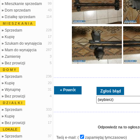
»
Mieszkanie sprzedam
99
»
Dom sprzedam
43
»
Działkę sprzedam
114
M I E S Z K A N I A
»
Sprzedam
228
»
Kupię
17
»
Szukam do wynajęcia
20
»
Mam do wynajęcia
287
»
Zamienię
3
»
Bez prowizji
5
D O M Y
»
Sprzedam
236
»
Kupię
20
»
Wynajmę
31
« Powrót
»
Bez prowizji
4
D Z I A Ł K I
»
Sprzedam
333
»
Kupię
30
»
Bez prowizji
17
Odpowiedz na to ogłosz
LOKALE
»
Sprzedam
37
Twój e-mail: (
zapamiętaj tymczasowo
)