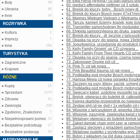
59. Ewa Farna (W)inna? cd stan bardzo dobr
»
Buty
38
60. media's affenstarke oldtimer cd 3 sztuki 
»
Ubrania
86
61. Brelok do kluczy, torby... Bosch nowy dł.
62. Brelok do kluczy Bosch nowy 47x47mm p
»
Inne
34
63. Magnes Wietnam Vietnam z Wietnamu na
64. Tarcza, kamień ścierny, krążek, koło ś
ROZRYWKA
65. Transmiter samochodowy fm modulator 
66. Etykieta samoprzylepna do druku, papie
»
Kultura
2
67. Brelok do kluczy... dł. łącznie z łańcus
»
Imprezy
7
68. Opaska na oczy, do spania, nowa 19x9c
69. Jogurtownica, urządzenie do produkcji j
»
Inne
196
70. Kelly Family Growin' up CD używana ...
71. Kelly Family From Their Hearts CD używ
TURYSTYKA
72. Opaska na oczy do spania, czarna nowa 
73. Zakopower Drugie pół cd ...
»
Zagraniczne
4
74. Pink Tr. cd jak nowa ...
»
Krajowe
14
75. Pink Beautiful trauma cd jak nowa ...
76. Podkładka pod myszkę Bosch motoryzac
RÓŻNE
77. Harissa Mewa cd nowa oprawka troszkę 
78. Zaczepy na uszy, klipsy, zacisk, uchwyt
»
Kupię
25
79. Podkładka pod myszkę Bosch motoryzac
»
Sprzedam
1279
80. Świecący kabel, ozdobne muszelki na sz
81. Brelok, otwieracz do butelek dł. całkowi
»
Zdrowie
41
82. Księga skarbów przewodnik po najwspan
»
Zwierzęta
238
83. Zestaw płyt cd-rw, dvd-r 1x verbatin cd-r
84. Wisiorek z łańcuszkiem dł. wisiorka 18c
»
Zgubiono, Znaleziono
7
85. Wisiorek, naszyjnik, zawieszka kwiat z 
»
Niepełnosprawni pomoc
10
86. Metalowy otwieracz do butelek brelok lu
87. Żakiet damski chain print szer. w ramion
»
Bezpłatnie potrzebuję
27
88. Zasilacz sieciowy z gniazdem samocho
»
Bezpłatnie podaruję
59
89. Metalowe pudełko z przykrywką wys. 28
90. Bidon z wkładem na lód duka casual 600
MATRYMONIALNE