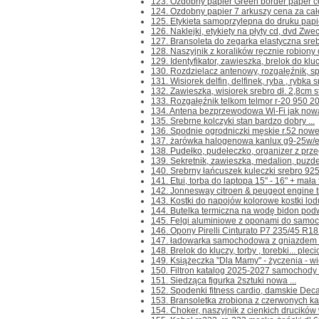
123. Ozdobny papier Green border paper cert
124. Ozdobny papier 7 arkuszy cena za cało
125. Etykieta samoprzylepna do druku papie
126. Naklejki, etykiety na płyty cd, dvd Zwec
127. Bransoleta do zegarka elastyczna srebr
128. Naszyjnik z koralików ręcznie robiony 
129. Identyfikator, zawieszka, brelok do klu
130. Rozdzielacz antenowy, rozgałęźnik, spli
131. Wisiorek delfin, delfinek, ryba , rybka s
132. Zawieszka, wisiorek srebro dł. 2,8cm s
133. Rozgałęźnik telkom telmor r-20 950 2
134. Antena bezprzewodowa Wi-Fi jak nowa 
135. Srebrne kolczyki stan bardzo dobry ...
136. Spodnie ogrodniczki męskie r.52 nowe 
137. żarówka halogenowa kanlux g9-25w/e
138. Pudełko, pudełeczko, organizer z przeg
139. Sekretnik, zawieszka, medalion, puzder
140. Srebrny łańcuszek kuleczki srebro 925
141. Etui, torba do laptopa 15" - 16" + mała 
142. Jonnesway citroen & peugeot engine ti
143. Kostki do napojów kolorowe kostki lodu
144. Butelka termiczna na wodę bidon pod
145. Felgi aluminiowe z oponami do samoch
146. Opony Pirelli Cinturato P7 235/45 R18 
147. ładowarka samochodowa z gniazdem us
148. Brelok do kluczy, torby , torebki... pleci
149. Książeczka "Dla Mamy" - życzenia - wie
150. Filtron katalog 2025-2027 samochody
151. Siedząca figurka 2sztuki nowa ...
152. Spodenki fitness cardio, damskie Decat
153. Bransoletka zrobiona z czerwonych ka
154. Choker, naszyjnik z cienkich drucików 