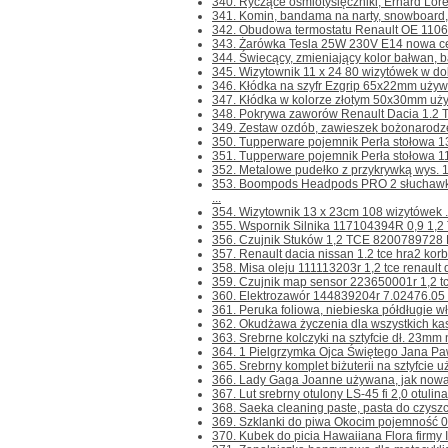
340. Ryczące ośmiotysięczniki, Erhard Loret
341. Komin, bandama na narty, snowboard, tw
342. Obudowa termostatu Renault OE 1106
343. Żarówka Tesla 25W 230V E14 nowa cen
344. Świecący, zmieniający kolor bałwan, b
345. Wizytownik 11 x 24 80 wizytówek w dob
346. Kłódka na szyfr Ezgrip 65x22mm używa
347. Kłódka w kolorze złotym 50x30mm uży
348. Pokrywa zaworów Renault Dacia 1.2 
349. Zestaw ozdób, zawieszek bożonarodz
350. Tupperware pojemnik Perła stołowa 13
351. Tupperware pojemnik Perła stołowa 11
352. Metalowe pudełko z przykrywką wys. 1
353. Boompods Headpods PRO 2 słuchawk
...
354. Wizytownik 13 x 23cm 108 wizytówek .
355. Wspornik Silnika 117104394R 0,9 1,2 
356. Czujnik Stuków 1,2 TCE 8200789728 Da
357. Renault dacia nissan 1.2 tce hra2 kor
358. Misa oleju 111113203r 1,2 tce renault 
359. Czujnik map sensor 223650001r 1,2 tc
360. Elektrozawór 144839204r 7.02476.05 1.2
361. Peruka foliowa, niebieska półdługie wł
362. Okudżawa życzenia dla wszystkich ka
363. Srebrne kolczyki na sztyfcie dł. 23mm 
364. 1 Pielgrzymka Ojca Świętego Jana Pawł
365. Srebrny komplet biżuterii na sztyfcie u
366. Lady Gaga Joanne używana, jak nowa 
367. Lut srebrny otulony LS-45 fi 2,0 otulina
368. Saeka cleaning paste, pasta do czyszcz
369. Szklanki do piwa Okocim pojemność 0.5
370. Kubek do picia Hawaiiana Flora firmy Is