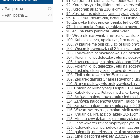
91. Obręcz do krojenia ciasta regulowana 
92. Karabińczyk z krętlikiem, zabezpieczen
»
Pan pozna ...
73
93. Kordonek ariadna 120 tex mf454 100g ..
94. Zestaw nasadek Legrand używany w dob
»
Pani pozna ...
29
95. Tabliczka, zawieszka, ozdobna tabliczk
96. Żarówka halogenowa Bemko led 60-30 
97. Homeopatia. Porady praktyczne nowa ..
98. etui na karty płatnicze. Nine West ...
99. Wisiorek, naszyjnik, zawieszka ważka z 
100. Kubek lekarza, aptekarza, farmaceuty, t
101. W krainie melodii cz. 1 zbiór ulubiony
102. Wisiorek, zawieszka dł.27mm stan bard
103. Ładowarka samochodowa z gniazdem U
104. Pojemniki, pudełeczko , etui na soczewk
105. Ława prostokątna, nierozkładana 115
106. Pojemniki, pudełeczko , etui na socze
107. Lusterko elektryczne, prawe do Mazda
108. Płytka drukowana 9x15cm nowa ...
109. Zegarek damski Charles Raymond używ
110. Stary metalowy wisiorek, zawieszka z 
111. Chłodnica klimatyzacji Delphi CF20440
112. Kubek do picia Pelavo med z korkową 
113. żarówka halogenowa kanlux led mcob1
114. Żarówka halogenowa Osram Halopineco
115. żarówka halogenowa kanlux qa fu 220-
116. Wazon, świecznik, lampion, słoik ozdob
117. Krajalnica, krajacz do jabłek 18x11cm 
118. Miniaturowy dzbanek, dzbanuszek na ś
119. Zestaw karteczek samoprzylepnych PODI 
120. ładowarka samochodowa z gniazdem us
121. pojemnik, pudełeczko , etui na soczew
122. Sinel best print etykiety 210x297 białe 