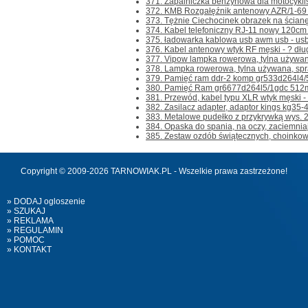
371. Zapalniczka benzynowa dla motocyklis
372. KMB Rozgałęźnik antenowy AZR/1-69 u
373. Tężnie Ciechocinek obrazek na ścianę
374. Kabel telefoniczny RJ-11 nowy 120cm 5
375. ładowarka kablowa usb awm usb - usb 
376. Kabel antenowy wtyk RF męski - ? dłu
377. Vipow lampka rowerowa, tylna używan
378. Lampka rowerowa, tylna używana, spr
379. Pamięć ram ddr-2 komp gr533d264l4/5
380. Pamięć Ram gr6677d264l5/1gdc 512m
381. Przewód, kabel typu XLR wtyk męski - 
382. Zasilacz adapter, adaptor kings kg35-
383. Metalowe pudełko z przykrywką wys. 2
384. Opaska do spania, na oczy, zaciemniaj
385. Zestaw ozdób świątecznych, choinkow
Copyright © 2009-2026 TARNOWIAK.PL - Wszelkie prawa zastrzeżone!
» DODAJ ogloszenie
» SZUKAJ
» REKLAMA
» REGULAMIN
» POMOC
» KONTAKT