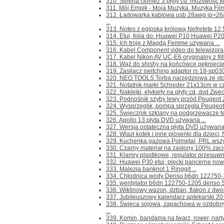
310. Selena Gomez 3 płyty cd. możliwość ku
311. Mój Empik - Moja Muzyka. Muzyka Filmow
312. Ładowarka kablowa usb 28awg ip=26
...
313. Notes z egipską królową Nefretete 12,5
314. Etui, folia do: Huawei P10 Huawei P20 M
315. Ich troje z Magdą Femme używana ...
316. Kabel Component video do telewizor
317. Kabel Nikon AV UC-E6 oryginalny z fil
318. Wąż do shishy na końcówce pękniecie 
319. Zasilacz switching adaptor rs 18-sp03
320. NEO TOOLS Torba narzędziowa ze stołk
321. Notatnik marki Schreder 21x13cm w czys
322. Naklejki, etykiety na płyty cd, dvd Zwec
323. Podnośnik szyby lewy przód Peugeot 2
324. Wysprzęglik, pompa sprzęgła Peugeot
325. Świecznik szklany na podgrzewacze tea
326. Apollo 13 płyta DVD używana ...
327. Wersja ostateczna płyta DVD używana 
328. Wlazł kotek i inne piosenki dla dzieci, 
329. Kuchenka gazowa Polmetal, PRL wszystk
330. Czarny materiał na zasłony 100% zaci
331. Klamry plastikowe, regulator przesuwny
332. Huawei P30 etui, plecki pancerne nowe
333. Malezja banknot 1 Ringgit ...
334. Chłodnica wody Denso b6dn 122750-12
335. wentylator b6dn 122750-1205 denso 5
336. Wiklinowy wazon, dzban, flakon z dwo
337. Jubileuszowy kalendarz aptekarski 201
338. Świeca sojowa, zapachowa w ozdob
...
339. Komin, bandama na twarz, rower, narty,