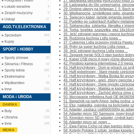
»
Fotografia i Video
7
27. ładowarka sieciowa ys0420500 input 10
28. Ładowarka do Glo uniwersalna, sieciowa
»
Lokale weselne
4
29. Drobne utwory na fortepian J. S. Bach w
»
Zespół muzyczny
9
30. Wielkanocne, szydełkowe jajko, pisanka
31. Świecący kabel, lampki girlanda świetlna
»
Usługi
37
32. Pudełko po cukierkach Kalfany metalowe
33. Szklaneczka, szklanka, literatka z imien
AGD,TV,ELEKTRONIKA
34. Torba, torebka, szaszetka, etui 18x16cm 
35. Jeść zdrowiej warzywa i owoce kuchnia 
»
Sprzedam
594
36. Rodzinna kuchnia Lidla nowa ...
»
Kupię
2
37. Cukiernia Lidla przepisy mistrza Pawła
38. Ryby są super kuchnia Lidla nowa ...
SPORT i HOBBY
39. Jeść zdrowiej kuchnia Lidla nowa ...
40. Zegarek męski SOLO stan bardzo dobry 
»
Sporty zimowe
30
41. Kabel USB micro A nowy różne długości
42. Prestigio kamera internetowa 2.0 mega 
»
Siłownia i Fitness
42
43. Haft krzyżykowy - Dom w górach za szy
»
Sporty letnie
285
44. Haft gobelinowy - Stare miasto częściowo
45. Haft krzyżykowy - Matka Boska tło wyszyt
»
Ekstremalne
7
46. Haft krzyżykowy - wieś, zbiory owoców za
»
Wędkarstwo
26
47. Haft krzyżykowy - Dwie myszki częściowo
48. Haft krzyżykowy - Małpka w kąpieli szer
»
Inne
232
49. Haft krzyżykowy - Zachód słońca zimą za
MODA i URODA
50. Mocowanie reflektora Audi OE 8K08056
51. Bagażnik na narty Amos, belka nośna, u
DAMSKA
52. Etui, nakładka, osłonka na końcówkę sz
53. Adapter, zasilacz csd0600300g ac adapt
»
Buty
36
54. Adapter micro SD Samsung, nowy troszkę
»
Ubrania
133
55. Kingston micro SD adapter, czytnik kart 
56. Adapter micro sd, nowy ...
»
Inne
106
57. Ewa Farna Cicho cd stan bardzo dobry .
MĘSKA
58. Kolędy Polskie 3 sztuki, zestaw kaseta