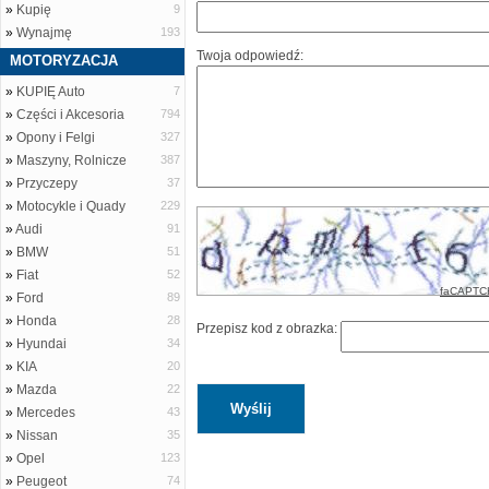
»
Kupię
9
»
Wynajmę
193
Twoja odpowiedź:
MOTORYZACJA
»
KUPIĘ Auto
7
»
Części i Akcesoria
794
»
Opony i Felgi
327
»
Maszyny, Rolnicze
387
»
Przyczepy
37
»
Motocykle i Quady
229
»
Audi
91
»
BMW
51
»
Fiat
52
faCAPTC
»
Ford
89
»
Honda
28
Przepisz kod z obrazka:
»
Hyundai
34
»
KIA
20
»
Mazda
22
»
Mercedes
43
»
Nissan
35
»
Opel
123
»
Peugeot
74