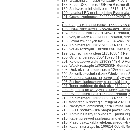
187. Wyznania chińskiej kurtyzany Miao Sing
188. Kabel USB - micro USB typ B różne dłu
189. Silniczek, mini silnik emi - 2313 - 12
190. Latarka LED marki Lighting Ever mała
191. Cewka zapłonowa 224333332428R Ren
...
192. Czujnik ciśnienia paliwa 1663392853R-
193. Listwa wtryskowa 1755204385R Renault
194. Pompa paliwa H8201146431 Renault, N
195. Wtryskiwacz 4350R0060 Renault, Nissan
196. Zawór zmiennych faz 237964624R Rena
197. Koło rozrządu 130259835R Renault, Ni
198. Wałek rozrządu 130209609R Renault, N
199. Bagnet miarka oleju 111510584R Renau
200. Osłona rozrządu 130415796R Renault,
201. Koło pasowe wału 123033448R-D Renau
202. Wałek rozrządu 130202830R Renault, N
203. Drukarka hp laserjet pro m12w sprawna
204. Słownik psychologiczny Włodzimierz S
205. Kubek na cappucino, kawę, dużyyyy wys
206. Zestaw słuchawkowy, słuchawki Logit
207. Toner cartridge do drukarki q2612a q26
208. Pojemnik na warzywa i owoce, warzyw
209. Przepustnica H8201171233 Renault, Ni
210. Koło rozrządu 130253326R Renault, Ni
211. Wysprzęglik sprzęgła Peugeot 207 HD
212. Naszywka, emblemat, herb Gmina Tarn
213. Ewa Chodakowska Shape power worko
214. Komin na narty snowboard... jedna częś
215. Kabel, przewód zasilający angielski z w
216. Przedłużacz kabla telefonicznego wtyk-
217. Kabel zasilający hp 100614-009 dł.75