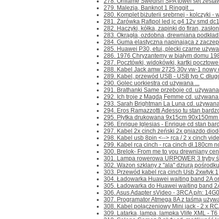
278. Oriflame Swedish SPA towel set zestaw
279. Malezja, Banknot 1 Ringgit ...
280. Komplet biżuterii srebrnej - kolczyki - 
281. Żarówka Rafipol led jc g4 12v smd dc1
282. Haczyki, kółka, zapinki do firan, zasłon
283. Okrągła, ozdobna, drewniana podkładka
284. Guma elastyczna napinająca z zaczepa
285. Huawei P30, etui, plecki czarne używa
286. 1976 Chryzantemy w białym domu 1980
287. Pocztówki, widokówki, kartki pocztowe 
288. Kabel Jack amw 2725 30v vw-1 nowy dł.
289. Kabel, przewód USB - USB typ C dług
290. Golec uorkiestra cd używana ...
291. Brathanki Same przeboje cd. używana 
292. Ich troje z Magdą Femme cd. używana .
293. Sarah Brightman La Luna cd. używana 
294. Eros Ramazzotti Adesso tu stan bardzo 
295. Płytka drukowana 9x15cm 90x150mm n
296. Enrique Iglesias - Enrique cd stan bard
297. Kabel 2x cinch żeński 2x gniazdo dio
298. Kabel usb 8pin <--> rca / 2 x cinch vide
299. Kabel rca cinch - rca cinch dł.180cm no
300. Brelok- From me to you drewniany cena
301. Lampa rowerowa URPOWER 3 tryby świ
302. Wazon szklany z "ala" dziurą pośrodku, 
303. Przewód kabel rca cinch Usb 2xwtyk 1,
304. Ładowarka Huawei waiting band 2A or
305. Ładowarka do Huawei waiting band 2A
306. Asus Adapter sVideo - 3RCA p/n: 14G
307. Programator Atmega 8A z taśmą używan
308. Kabel połączeniowy Mini jack - 2 x RCA
309. Latarka, lampa, lampka Vlife XML - T6 