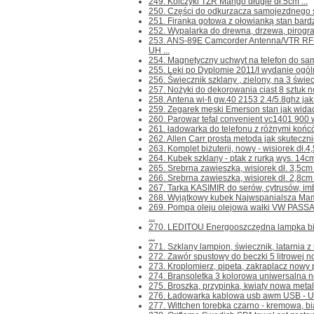
249. Kolczyki TZR Mango długie dł.5cm ...
250. Części do odkurzacza samojezdnego szc
251. Firanka gotowa z ołowianką stan bardz
252. Wypalarka do drewna, drzewa, pirogr
253. ANS-89E Camcorder Antenna/VTR RF
UH ...
254. Magnetyczny uchwyt na telefon do sam
255. Leki po Dyplomie 2011/I wydanie ogóln
256. Świecznik szklany , zielony, na 3 świec
257. Nożyki do dekorowania ciast 8 sztuk n
258. Antena wi-fi gw.40 2153 2.4/5.8ghz jak
259. Zegarek męski Emerson stan jak widać
260. Parowar tefal convenient vc1401 900 w
261. ładowarka do telefonu z różnymi końc
262. Allen Carr prosta metoda jak skuteczni
263. Komplet biżuterii, nowy - wisiorek dł.4,5
264. Kubek szklany - ptak z rurką wys. 14c
265. Srebrna zawieszka, wisiorek dł. 3,5cm 
266. Srebrna zawieszka, wisiorek dł. 2,8cm 
267. Tarka KASIMIR do serów, cytrusów, imbir
268. Wyjątkowy kubek Najwspanialsza Mama
269. Pompa oleju olejowa wałki VW PASS
...
270. LEDITOU Energooszczędna lampka bi
...
271. Szklany lampion, świecznik, latarnia z
272. Zawór spustowy do beczki 5 litrowej no
273. Kroplomierz, pipeta, zakraplacz nowy 
274. Bransoletka 3 kolorowa uniwersalna now
275. Broszka, przypinka, kwiaty nowa metal
276. Ładowarka kablowa usb awm USB - US
277. Wittchen torebka czarno - kremowa, bi