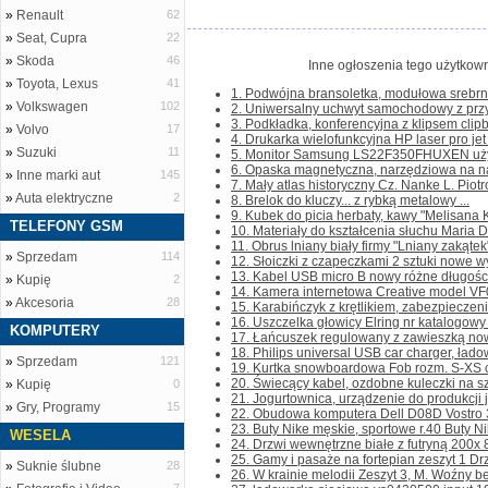
»
Renault
62
»
Seat, Cupra
22
»
Skoda
46
Inne ogłoszenia tego użytkown
»
Toyota, Lexus
41
1. Podwójna bransoletka, modułowa srebrno
»
Volkswagen
102
2. Uniwersalny uchwyt samochodowy z przy
3. Podkładka, konferencyjna z klipsem clipb
»
Volvo
17
4. Drukarka wielofunkcyjna HP laser pro je
»
Suzuki
11
5. Monitor Samsung LS22F350FHUXEN używ
6. Opaska magnetyczna, narzędziowa na nad
»
Inne marki aut
145
7. Mały atlas historyczny Cz. Nanke L. Piot
»
Auta elektryczne
2
8. Brelok do kluczy... z rybką metalowy ...
9. Kubek do picia herbaty, kawy "Melisana K
TELEFONY GSM
10. Materiały do kształcenia słuchu Maria D
11. Obrus lniany biały firmy "Lniany zakątek
»
Sprzedam
114
12. Słoiczki z czapeczkami 2 sztuki nowe wy
13. Kabel USB micro B nowy różne długości
»
Kupię
2
14. Kamera internetowa Creative model VF0
»
Akcesoria
28
15. Karabińczyk z krętlikiem, zabezpieczen
16. Uszczelka głowicy Elring nr katalogowy
KOMPUTERY
17. Łańcuszek regulowany z zawieszką nowy
18. Philips universal USB car charger, ład
»
Sprzedam
121
19. Kurtka snowboardowa Fob rozm. S-XS cho
20. Świecący kabel, ozdobne kuleczki na sz
»
Kupię
0
21. Jogurtownica, urządzenie do produkcji jo
»
Gry, Programy
15
22. Obudowa komputera Dell D08D Vostro 38
23. Buty Nike męskie, sportowe r.40 Buty Ni
WESELA
24. Drzwi wewnętrzne białe z futryną 200x 8
25. Gamy i pasaże na fortepian zeszyt 1 Drze
»
Suknie ślubne
28
26. W krainie melodii Zeszyt 3, M. Woźny be