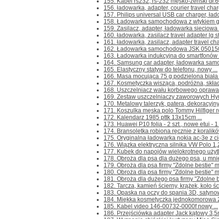
155. Kabel rs232, rs-232 męsko-żeński dł.6
156. ładowarka, adapter, courier travel char
157. Philips universal USB car charger, ł
158. Ładowarka samochodowa z wtykiem gni
159. Zasilacz, adapter, ładowarka sieciowa 
160. ładowarka, zasilacz travel adapter lg st
161. ładowarka, zasilacz, adapter travel cha
162. Ładowarka samochodowa JSK 050150 
163. Ładowarka indukcyjna do smartfonów 
164. Samsung car adapter, ładowarka samo
165. Elastyczny statyw do telefonu, nowy ...
166. Masa mocująca 75 g podzielona biała 
167. Kosmetyczka wisząca, podróżna, skład
168. Uszczelniacz wału korbowego oprawa
169. Zestaw uszczelniaczy zaworowych Hyu
170. Metalowy talerzyk, patera, dekoracyjny
171. Koszulka męska polo Tommy Hilfiger ro
172. Kalendarz 1985 pttk 13x15cm ...
173. Huawei P10 folia - 2 szt., nowe etui - 1 
174. Bransoletka robiona ręcznie z koralikó
175. Oryginalna ładowarka nokia ac-3e z ci
176. Wiązka elektryczna silnika VW Polo 1,
177. Kubek do napojów wielokrotnego użytku 
178. Obroża dla psa dla dużego psa, u mnie
179. Obroża dla psa firmy "Zdolne bestie" m
180. Obroża dla psa firmy "Zdolne bestie" m
181. Obroża dla dużego psa firmy "Zdolne be
182. Tarcza, kamień ścierny, krążek, koło 
183. Opaska na oczy do spania 3D, satyno
184. Miękka kosmetyczka jednokomorowa 
185. Kabel video 146-00732-0000f nowy ...
186. Przejściówka adapter Jack kątowy 3,5