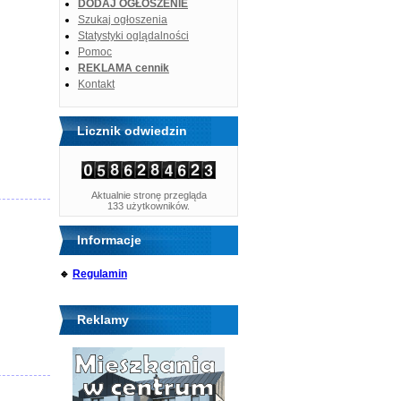
DODAJ OGŁOSZENIE
Szukaj ogłoszenia
Statystyki oglądalności
Pomoc
REKLAMA cennik
Kontakt
Licznik odwiedzin
Aktualnie stronę przegląda
133 użytkowników.
Informacje
🔹
Regulamin
Reklamy