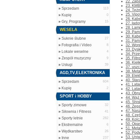
22. Zapa
23. KMB
»
Sprzedam
113
24. Tężn
25. Vip
»
Kupię
0
26. Kabe
»
Gry, Programy
15
27. łado
28. Lam
WESELA
29. Pam
30. Kabe
»
Suknie ślubne
27
31. Pam
»
Fotografia i Video
8
32. Wore
33. Dysk
»
Lokale weselne
4
34. Prze
»
Zespół muzyczny
9
35. Filt
36. Kieł
»
Usługi
39
37. usz
38. Meta
AGD,TV,ELEKTRONIKA
39. Elek
40. Star
»
Sprzedam
604
41. Lata
»
Kupię
2
42. Lata
43. Obru
SPORT i HOBBY
44. Wąż 
45. Shis
»
Sporty zimowe
32
46. Zega
47. Nasz
»
Siłownia i Fitness
41
48. Częś
»
Sporty letnie
282
49. Kolc
50. Opas
»
Ekstremalne
6
51. Meta
»
Wędkarstwo
26
52. Podw
53. Uni
»
Inne
237