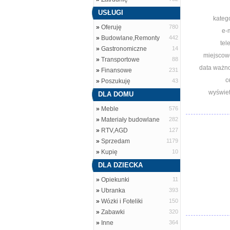
USŁUGI
katego
»
Oferuję
780
e-m
»
Budowlane,Remonty
442
tel
»
Gastronomiczne
14
miejscow
»
Transportowe
88
data ważno
»
Finansowe
231
c
»
Poszukuję
43
wyświet
DLA DOMU
»
Meble
576
»
Materiały budowlane
282
»
RTV,AGD
127
»
Sprzedam
1179
»
Kupię
10
DLA DZIECKA
»
Opiekunki
11
»
Ubranka
393
»
Wózki i Foteliki
150
»
Zabawki
320
»
Inne
364