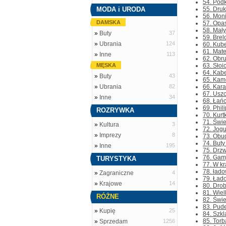
54. Podk
MODA i URODA
55. Druk
56. Mon
DAMSKA
57. Opas
58. Mały
»
Buty
37
59. Brel
»
Ubrania
124
60. Kube
61. Mate
»
Inne
113
62. Obru
MĘSKA
63. Słoi
64. Kabe
»
Buty
43
65. Kame
»
Ubrania
82
66. Kara
67. Uszc
»
Inne
34
68. Łań
69. Phil
ROZRYWKA
70. Kurt
71. Świe
»
Kultura
3
72. Jogu
»
Imprezy
8
73. Obud
74. Buty
»
Inne
195
75. Drzw
76. Gamy
TURYSTYKA
77. W kr
78. łado
»
Zagraniczne
4
79. Łado
»
Krajowe
14
80. Drob
81. Wiel
RÓŻNE
82. Świe
83. Pude
»
Kupię
25
84. Szkl
85. Torb
»
Sprzedam
1256