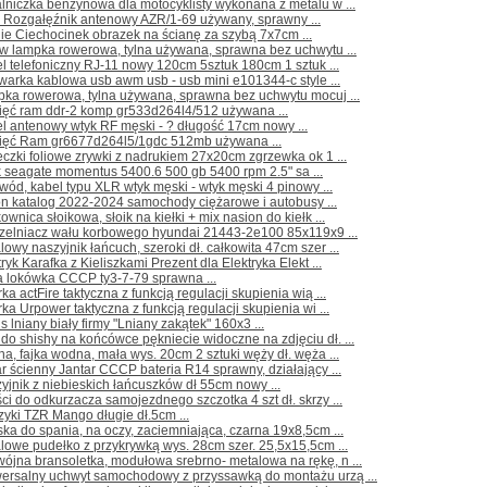
lniczka benzynowa dla motocyklisty wykonana z metalu w ...
 Rozgałęźnik antenowy AZR/1-69 używany, sprawny ...
ie Ciechocinek obrazek na ścianę za szybą 7x7cm ...
ow lampka rowerowa, tylna używana, sprawna bez uchwytu ...
l telefoniczny RJ-11 nowy 120cm 5sztuk 180cm 1 sztuk ...
warka kablowa usb awm usb - usb mini e101344-c style ...
pka rowerowa, tylna używana, sprawna bez uchwytu mocuj ...
ięć ram ddr-2 komp gr533d264l4/512 używana ...
l antenowy wtyk RF męski - ? długość 17cm nowy ...
ięć Ram gr6677d264l5/1gdc 512mb używana ...
czki foliowe zrywki z nadrukiem 27x20cm zgrzewka ok 1 ...
 seagate momentus 5400.6 500 gb 5400 rpm 2.5" sa ...
wód, kabel typu XLR wtyk męski - wtyk męski 4 pinowy ...
ron katalog 2022-2024 samochody ciężarowe i autobusy ...
kownica słoikowa, słoik na kiełki + mix nasion do kiełk ...
czelniacz wału korbowego hyundai 21443-2e100 85x119x9 ...
lowy naszyjnik łańcuch, szeroki dł. całkowita 47cm szer ...
tryk Karafka z Kieliszkami Prezent dla Elektryka Elekt ...
a lokówka CCCP ty3-7-79 sprawna ...
rka actFire taktyczna z funkcją regulacji skupienia wią ...
rka Urpower taktyczna z funkcją regulacji skupienia wi ...
s lniany biały firmy "Lniany zakątek" 160x3 ...
do shishy na końcówce pękniecie widoczne na zdjęciu dł. ...
ha, fajka wodna, mała wys. 20cm 2 sztuki węży dł. węża ...
r ścienny Jantar CCCP bateria R14 sprawny, działający ...
yjnik z niebieskich łańcuszków dł 55cm nowy ...
ci do odkurzacza samojezdnego szczotka 4 szt dł. skrzy ...
zyki TZR Mango długie dł.5cm ...
ka do spania, na oczy, zaciemniająca, czarna 19x8,5cm ...
lowe pudełko z przykrywką wys. 28cm szer. 25,5x15,5cm ...
ójna bransoletka, modułowa srebrno- metalowa na rękę, n ...
wersalny uchwyt samochodowy z przyssawką do montażu urzą ...