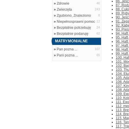
86. Jeść
»
Zdrowie
40
87. Rodz
88. Cuki
»
Zwierzęta
243
89. Ryby
»
Zgubiono, Znaleziono
8
90. Jeść
91. Zeg
»
Niepełnosprawni pomoc
12
92. Kabe
»
Bezpłatnie potrzebuję
24
93. Pres
94. Haft
»
Bezpłatnie podaruję
62
95. Haft
MATRYMONIALNE
96. Haft
97. Haft
»
Pan pozna ...
107
98. Haft
99. Haft
»
Pani pozna ...
65
100. Haf
101. Mo
102. Bag
103. Th
104. Etu
105. Ada
106. Ada
107. Kin
108. Ada
109. Ewa
110. Kol
111. Ewa
112. med
113. Bre
114. Bre
115. Ma
116. Tar
117. Tr