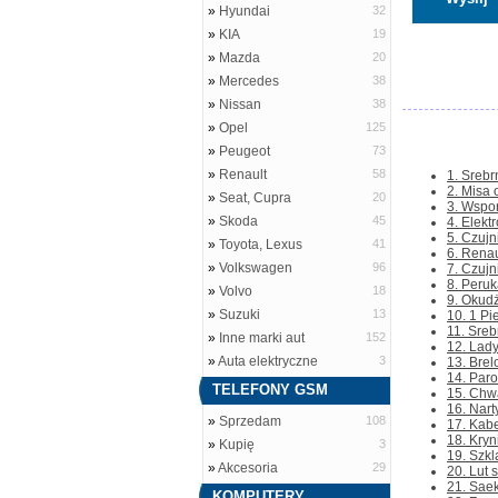
»
Hyundai
32
»
KIA
19
»
Mazda
20
»
Mercedes
38
»
Nissan
38
»
Opel
125
»
Peugeot
73
»
Renault
58
1. Srebr
2. Misa 
»
Seat, Cupra
20
3. Wspor
»
Skoda
45
4. Elekt
5. Czujn
»
Toyota, Lexus
41
6. Renau
»
Volkswagen
96
7. Czujn
8. Peruk
»
Volvo
18
9. Okudż
»
Suzuki
13
10. 1 Pi
11. Sreb
»
Inne marki aut
152
12. Lad
»
Auta elektryczne
3
13. Brel
14. Paro
TELEFONY GSM
15. Chwa
16. Nar
»
Sprzedam
108
17. Kabe
18. Kryn
»
Kupię
3
19. Szkl
»
Akcesoria
29
20. Lut 
21. Saek
KOMPUTERY