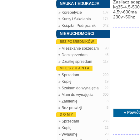
Zasilacz adap
NAUKA I EDUKACJA
kg35-4.5-500
4.5v-600ma
»
Korepetycje
137
230v~50hz
»
Kursy i Szkolenia
174
»
Książki i Podręczniki
342
NIERUCHOMOŚCI
BEZ POŚREDNIKÓW
»
Mieszkanie sprzedam
90
»
Dom sprzedam
45
»
Działkę sprzedam
117
M I E S Z K A N I A
»
Sprzedam
220
»
Kupię
19
»
Szukam do wynajęcia
22
»
Mam do wynajęcia
300
»
Zamienię
3
»
Bez prowizji
5
« Powrót
D O M Y
»
Sprzedam
236
»
Kupię
22
»
Wynajmę
29