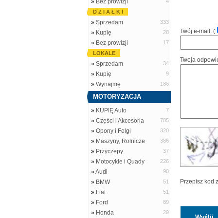
»
Bez prowizji
4
D Z I A Ł K I
»
Sprzedam
333
Twój e-mail: (
»
Kupię
28
»
Bez prowizji
17
LOKALE
Twoja odpowi
»
Sprzedam
34
»
Kupię
9
»
Wynajmę
186
MOTORYZACJA
»
KUPIĘ Auto
7
»
Części i Akcesoria
785
»
Opony i Felgi
320
»
Maszyny, Rolnicze
386
»
Przyczepy
37
»
Motocykle i Quady
226
»
Audi
90
Przepisz kod 
»
BMW
51
»
Fiat
51
»
Ford
89
»
Honda
29