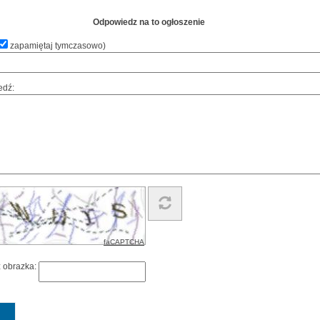
Odpowiedz na to ogłoszenie
zapamiętaj tymczasowo
)
edź:
faCAPTCHA
z obrazka: