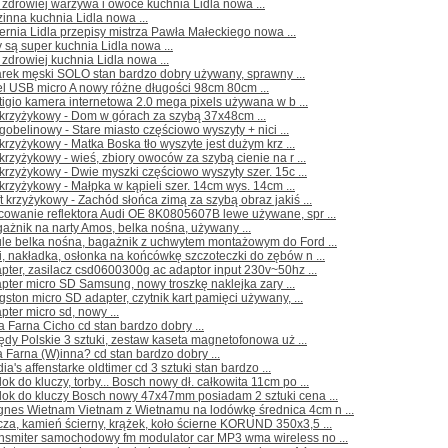
 zdrowiej warzywa i owoce kuchnia Lidla nowa ...
inna kuchnia Lidla nowa ...
ernia Lidla przepisy mistrza Pawła Małeckiego nowa ...
 są super kuchnia Lidla nowa ...
 zdrowiej kuchnia Lidla nowa ...
arek męski SOLO stan bardzo dobry używany, sprawny ...
l USB micro A nowy różne długości 98cm 80cm ...
tigio kamera internetowa 2.0 mega pixels używana w b ...
 krzyżykowy - Dom w górach za szybą 37x48cm ...
 gobelinowy - Stare miasto częściowo wyszyty + nici ...
 krzyżykowy - Matka Boska tło wyszyte jest dużym krz ...
 krzyżykowy - wieś, zbiory owoców za szybą cienie na r ...
 krzyżykowy - Dwie myszki częściowo wyszyty szer. 15c ...
 krzyżykowy - Małpka w kąpieli szer. 14cm wys. 14cm ...
t krzyżykowy - Zachód słońca zimą za szybą obraz jakiś ...
cowanie reflektora Audi OE 8K0805607B lewe używane, spr ...
ażnik na narty Amos, belka nośna, używany ...
ule belka nośna, bagażnik z uchwytem montażowym do Ford ...
i, nakładka, osłonka na końcówkę szczoteczki do zębów n ...
pter, zasilacz csd0600300g ac adaptor input 230v~50hz ...
pter micro SD Samsung, nowy troszkę naklejka zary ...
gston micro SD adapter, czytnik kart pamięci używany, ...
pter micro sd, nowy ...
 Farna Cicho cd stan bardzo dobry ...
ędy Polskie 3 sztuki, zestaw kaseta magnetofonowa uż ...
 Farna (W)inna? cd stan bardzo dobry ...
ia's affenstarke oldtimer cd 3 sztuki stan bardzo ...
lok do kluczy, torby... Bosch nowy dł. całkowita 11cm po ...
lok do kluczy Bosch nowy 47x47mm posiadam 2 sztuki cena ...
gnes Wietnam Vietnam z Wietnamu na lodówkę średnica 4cm n ...
cza, kamień ścierny, krążek, koło ścierne KORUND 350x3,5 ...
ansmiter samochodowy fm modulator car MP3 wma wireless no ...