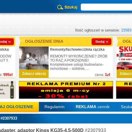
Ilość ogłoszeń w serwisie:
15583
OGŁOSZENIE DNIA
OGŁ
olska
Remonty/fachowiec/złota rączka
CHODÓW
REMONT? WYKOŃCZENIE? ZRÓB
T !!
TO RAZ, A PORZĄDNIE!
Kompleksowe usługi budowlano-
remontowe – solidnie, ...
Zobacz więcej
Zobacz
999zł
1zł
a:
cena:
AJ OGŁOSZENIE
Regulamin
REKLAMA
cennik
Szuka
 #2307933
adapter, adaptor Kings KG35-4.5-500D
#2307933