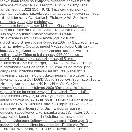
ładka, konferencyjna z klipsem clipboard deska z zacisk ...
arka wielofunkcyjna HP laser pro jet M125nw używana , ...
itor Samsung LS22F350FHUXEN używany, sprawny ...
ka magnetyczna, narzędziowa na nadgarstek nowa szer. 5c ...
 atlas historyczny Cz. Nanke L. Piotrowicz Wł. Semkow ...
ok do kluczy... z rybką metalowy ...
k do picia herbaty, kawy "Melisana Klosterfrau&qu ...
riały do kształcenia słuchu Maria Dziewulska Aleksand ...
s lniany biały firmy "Lniany zakątek" 160x340 ...
czki z czapeczkami 2 sztuki nowe wys. ok 10cm ...
l USB micro B nowy różne długości 100cm x 3szt. 70cm na ...
ra internetowa Creative model VF0230. kabel USB uży ...
bińczyk z krętlikiem, zabezpieczeniem nowe i używane ...
zelka głowicy Elring nr katalogowy 076.892 nowa ...
cuszek regulowany z zawieszką nowy dł.51cm ...
ips universal USB car charger, ładowarka SCM4380/10 spr ...
ka snowboardowa Fob rozm. S-XS chociaż na metce jest L, ...
cący kabel, ozdobne kuleczki na sznurze, kabel sznu ...
rtownica, urządzenie do produkcji jogurtu 7 słoiczków J ...
owa komputera Dell D08D Vostro 3800 wys. 36cm szer. 10c ...
 Nike męskie, sportowe r.40 Buty Nike Air Max Sequent c ...
i wewnętrzne białe z futryną 200x 80cm cena za 1 sztu ...
 i pasaże na fortepian zeszyt 1 Drzewiecki Ekier, Hoff ...
ainie melodii Zeszyt 3, M. Woźny bez oprawki ...
warka sieciowa ys0420500 input 100-240 50/60hz 0.2a od ...
warka do Glo uniwersalna, sieciowa input 100-240 50/60 ...
ne utwory na fortepian J. S. Bach w dobrym stanie ...
kanocne, szydełkowe jajko, pisanka wys. 13cm szer. 10cm ...
cący kabel, lampki girlanda świetlna, ciasteczko pierni ...
łko po cukierkach Kalfany metalowe śred. 10cm wys. 3, ...
aneczka, szklanka, literatka z imieniem Emilia wys.7c ...
a, torebka, szaszetka, etui 18x16cm nowa kolor trochę c ...