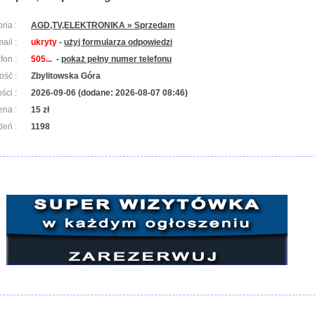
ria :
AGD,TV,ELEKTRONIKA » Sprzedam
ail :
ukryty
-
użyj formularza odpowiedzi
efon :
505...
-
pokaż pełny numer telefonu
ość :
Zbylitowska Góra
ści :
2026-09-06 (dodane: 2026-08-07 08:46)
ena :
15 zł
leń :
1198