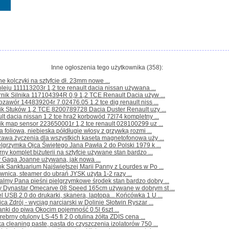
Inne ogłoszenia tego użytkownika (358):
ne kolczyki na sztyfcie dł. 23mm nowe ...
oleju 111113203r 1,2 tce renault dacia nissan używana ...
nik Silnika 117104394R 0,9 1,2 TCE Renault Dacia używ ...
rozawór 144839204r 7.02476.05 1.2 tce dig renault niss ...
ik Stuków 1,2 TCE 8200789728 Dacia Duster Renault uzy ...
lt dacia nissan 1.2 tce hra2 korbowód 72l74 kompletny ...
ik map sensor 223650001r 1,2 tce renault 028100299 uz ...
a foliowa, niebieska półdługie włosy z grzywką rozmi ...
awa życzenia dla wszystkich kaseta magnetofonowa uży ...
elgrzymka Ojca Świętego Jana Pawła 2 do Polski 1979 k ...
rny komplet biżuterii na sztyfcie używane stan bardzo ...
y Gaga Joanne używana, jak nowa ...
ok Sanktuarium Najświętszej Marii Panny z Lourdes w Po ...
wnica, steamer do ubrań JYSK użyta 1-2 razy ...
lmy Pana pieśni pielgrzymkowe środek stan bardzo dobry ...
ty Dynastar Omecarve 08 Speed 165cm używane w dobrym st ...
l USB 2.0 do drukarki, skanera, laptopa... Końcówka 1 U ...
ica Zdrój - wyciąg narciarski w Dolinie Słotwin Ryszar ...
anki do piwa Okocim pojemność 0.5l 6szt ...
srebrny otulony LS-45 fi 2,0 otulina żółta ZDIS cena ...
a cleaning paste, pasta do czyszczenia izolatorów 750 ...