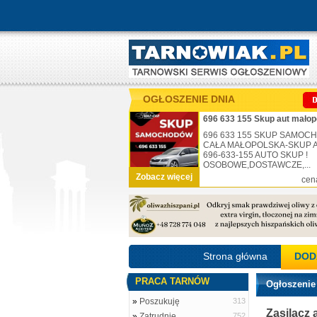
OGŁOSZENIE DNIA
696 633 155 Skup aut małop
696 633 155 SKUP SAMO
CAŁA MAŁOPOLSKA-SKUP AU
696-633-155 AUTO SKUP !
OSOBOWE,DOSTAWCZE,...
Zobacz więcej
cen
Strona główna
DOD
PRACA TARNÓW
Ogłoszenie
»
Poszukuję
313
Zasilacz 
»
Zatrudnię
752