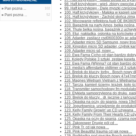
98. Haft krzyżykowy - wieś, zbiory owoców za
99. Haft krzyżykowy - Dwie myszki częściowo
»
Pan pozna ...
102
100. Haft krzyżykowy - Małpka w kąpieli sze
»
Pani pozna ...
52
101. Haft krzyżykowy - Zachód słońca zimą z
102. Mocowanie reflektora Audi OE 8K0805
103. Bagażnik na narty Amos, belka nośna, 
104. Thule belka nośna, bagażnik z uchwy
105. Etui, nakładka, osłonka na końcówkę s
106. Adapter, zasilacz csd0600300g ac adap
107. Adapter micro SD Samsung, nowy troszk
108. Kingston micro SD adapter, czytnik kar
109. Adapter micro sd, nowy ...
110. Ewa Farna Cicho cd stan bardzo dobry 
111. Kolędy Polskie 3 sztuki, zestaw kaset
112. Ewa Farna (W)inna? cd stan bardzo dob
113. media's affenstarke oldtimer cd 3 sztuki
114. Brelok do kluczy, torby... Bosch nowy dł
115. Brelok do kluczy Bosch nowy 47x47mm 
116. Magnes Wietnam Vietnam z Wietnamu n
117. Tarcza, kamień ścierny, krążek, koło 
118. Transmiter samochodowy fm modulator
119. Etykieta samoprzylepna do druku, papi
120. Brelok do kluczy... dł. łącznie z łańcu
121. Opaska na oczy, do spania, nowa 19x9
122. Jogurtownica, urządzenie do produkcji 
123. Kelly Family Growin' up CD używana ..
124. Kelly Family From Their Hearts CD uży
125. Opaska na oczy do spania, czarna now
126. Zakopower Drugie pół cd ...
127. Pink Tr. cd jak nowa ...
128. Pink Beautiful trauma cd jak nowa ...
129. Podkładka pod myszkę Bosch motoryza