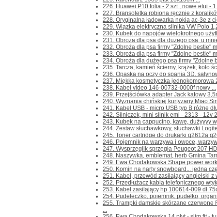
226. Huawei P10 folia - 2 szt., nowe etui - 1 
227. Bransoletka robiona ręcznie z koralikó
228. Oryginalna ładowarka nokia ac-3e z ci
229. Wiązka elektryczna silnika VW Polo 1,
230. Kubek do napojów wielokrotnego użytku 
231. Obroża dla psa dla dużego psa, u mnie
232. Obroża dla psa firmy "Zdolne bestie" m
233. Obroża dla psa firmy "Zdolne bestie" m
234. Obroża dla dużego psa firmy "Zdolne be
235. Tarcza, kamień ścierny, krążek, koło 
236. Opaska na oczy do spania 3D, satyno
237. Miękka kosmetyczka jednokomorowa 
238. Kabel video 146-00732-0000f nowy ...
239. Przejściówka adapter Jack kątowy 3,5
240. Wyznania chińskiej kurtyzany Miao Sing
241. Kabel USB - micro USB typ B różne dłu
242. Silniczek, mini silnik emi - 2313 - 12
243. Kubek na cappucino, kawę, dużyyyy wys
244. Zestaw słuchawkowy, słuchawki Logit
245. Toner cartridge do drukarki q2612a q26
246. Pojemnik na warzywa i owoce, warzyw
247. Wysprzęglik sprzęgła Peugeot 207 HD
248. Naszywka, emblemat, herb Gmina Tarn
249. Ewa Chodakowska Shape power worko
250. Komin na narty snowboard... jedna częś
251. Kabel, przewód zasilający angielski z w
252. Przedłużacz kabla telefonicznego wtyk-
253. Kabel zasilający hp 100614-009 dł.75
254. Pudełeczko, pojemnik, pudełko, organize
255. Trampki damskie skórzane czerwone
...
256. Ewa Chodakowska 14 płyt - slim fit - tu