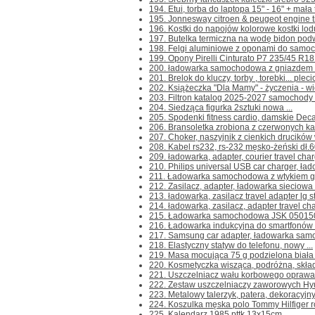
194. Etui, torba do laptopa 15" - 16" + mała 
195. Jonnesway citroen & peugeot engine ti
196. Kostki do napojów kolorowe kostki lodu
197. Butelka termiczna na wodę bidon pod
198. Felgi aluminiowe z oponami do samoch
199. Opony Pirelli Cinturato P7 235/45 R18 
200. ładowarka samochodowa z gniazdem us
201. Brelok do kluczy, torby , torebki... pleci
202. Książeczka "Dla Mamy" - życzenia - wie
203. Filtron katalog 2025-2027 samochody
204. Siedząca figurka 2sztuki nowa ...
205. Spodenki fitness cardio, damskie Decat
206. Bransoletka zrobiona z czerwonych ka
207. Choker, naszyjnik z cienkich drucików 
208. Kabel rs232, rs-232 męsko-żeński dł.6
209. ładowarka, adapter, courier travel char
210. Philips universal USB car charger, ł
211. Ładowarka samochodowa z wtykiem gni
212. Zasilacz, adapter, ładowarka sieciowa 
213. ładowarka, zasilacz travel adapter lg st
214. ładowarka, zasilacz, adapter travel cha
215. Ładowarka samochodowa JSK 050150 
216. Ładowarka indukcyjna do smartfonów 
217. Samsung car adapter, ładowarka samo
218. Elastyczny statyw do telefonu, nowy ...
219. Masa mocująca 75 g podzielona biała 
220. Kosmetyczka wisząca, podróżna, skład
221. Uszczelniacz wału korbowego oprawa
222. Zestaw uszczelniaczy zaworowych Hyu
223. Metalowy talerzyk, patera, dekoracyjny
224. Koszulka męska polo Tommy Hilfiger ro
225. Kalendarz 1985 pttk 13x15cm ...