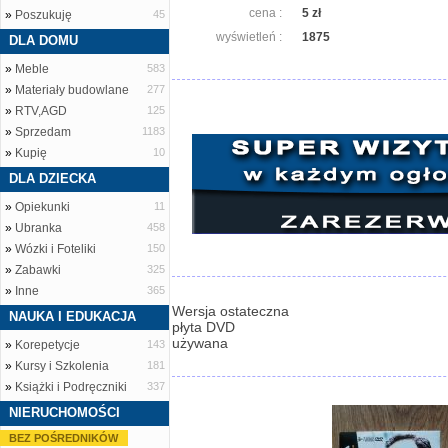
cena :
5 zł
»
Poszukuję
45
wyświetleń :
1875
DLA DOMU
»
Meble
583
»
Materiały budowlane
277
»
RTV,AGD
125
»
Sprzedam
1183
»
Kupię
10
DLA DZIECKA
»
Opiekunki
11
»
Ubranka
458
»
Wózki i Foteliki
150
»
Zabawki
325
»
Inne
365
Wersja ostateczna
NAUKA I EDUKACJA
płyta DVD
używana
»
Korepetycje
143
»
Kursy i Szkolenia
181
»
Książki i Podręczniki
337
NIERUCHOMOŚCI
BEZ POŚREDNIKÓW