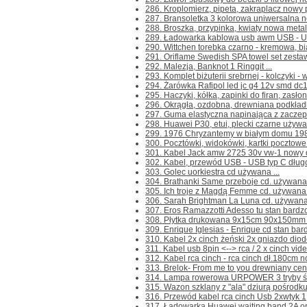
286. Kroplomierz, pipeta, zakraplacz nowy 
287. Bransoletka 3 kolorowa uniwersalna now
288. Broszka, przypinka, kwiaty nowa metal
289. Ładowarka kablowa usb awm USB - US
290. Wittchen torebka czarno - kremowa, bi
291. Oriflame Swedish SPA towel set zestaw
292. Malezja, Banknot 1 Ringgit ...
293. Komplet biżuterii srebrnej - kolczyki - 
294. Żarówka Rafipol led jc g4 12v smd dc1
295. Haczyki, kółka, zapinki do firan, zasłon
296. Okrągła, ozdobna, drewniana podkładka
297. Guma elastyczna napinająca z zaczepa
298. Huawei P30, etui, plecki czarne używa
299. 1976 Chryzantemy w białym domu 1980
300. Pocztówki, widokówki, kartki pocztowe 
301. Kabel Jack amw 2725 30v vw-1 nowy dł.
302. Kabel, przewód USB - USB typ C dług
303. Golec uorkiestra cd używana ...
304. Brathanki Same przeboje cd. używana 
305. Ich troje z Magdą Femme cd. używana .
306. Sarah Brightman La Luna cd. używana 
307. Eros Ramazzotti Adesso tu stan bardzo 
308. Płytka drukowana 9x15cm 90x150mm n
309. Enrique Iglesias - Enrique cd stan bard
310. Kabel 2x cinch żeński 2x gniazdo dio
311. Kabel usb 8pin <--> rca / 2 x cinch vide
312. Kabel rca cinch - rca cinch dł.180cm no
313. Brelok- From me to you drewniany cena
314. Lampa rowerowa URPOWER 3 tryby świ
315. Wazon szklany z "ala" dziurą pośrodku, 
316. Przewód kabel rca cinch Usb 2xwtyk 1,
317. Ładowarka Huawei waiting band 2A or