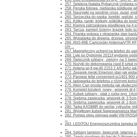
257. Selekcja Natalia Rybarczyk Unitarka n
258. Peruka foliowa, niebieska półdługie wł
259. Naszywki na spodnie cross, quad, endur
260. Sprzączka do paska, torebki, walizki, sm
261. Kółka, ramki, trójkąty, półkółka do toreb
262. Klamra zatrzaskowa plastikowa na 4 pa
263. Tarcza, kamień ścierny, krążek, koło 
264. Firanka gotowa z ołowianką stan bardz
265. Wypalarka do drewna, drzewa, pirogr
266. ANS-89E Camcorder Antenna/VTR RF
UH ...
267. Magnetyczny uchwyt na telefon do sam
268. Leki po Dyplomie 2011/I wydanie ogóln
269. Świecznik szklany , zielony, na 3 świec
270. Nożyki do dekorowania ciast 8 sztuk n
271. Antena wi-fi gw.40 2153 2.4/5.8ghz jak
272. Zegarek męski Emerson stan jak widać
273. Parowar tefal convenient vc1401 900 w
274. ładowarka do telefonu z różnymi końc
275. Allen Carr prosta metoda jak skuteczni
276. Komplet biżuterii, nowy - wisiorek dł.4,5
277. Kubek szklany - ptak z rurką wys. 14c
278. Srebrna zawieszka, wisiorek dł. 3,5cm 
279. Srebrna zawieszka, wisiorek dł. 2,8cm 
280. Tarka KASIMIR do serów, cytrusów, imbir
281. Wyjątkowy kubek Najwspanialsza Mama
282. Pompa oleju olejowa wałki VW PASS
...
283. LEDITOU Energooszczędna lampka bi
...
284. Szklany lampion, świecznik, latarnia z
285. Zawór spustowy do beczki 5 litrowej no