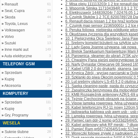
2. Misa oleju 111113203r 1,2 tce renault da
»
Renault
61
3. Wspornik Silnika 117104394R 0,9 1,2 TC
»
Seat, Cupra
20
4. Elektrozawór 144839204r 7.02476.05 1.2 t
5. Czujnik Stuków 1,2 TCE 8200789728 Daci
»
Skoda
44
6. Renault dacia nissan 1.2 tce hra2 korbo
»
Toyota, Lexus
43
7. Czujnik map sensor 223650001r 1,2 tce r
8. Peruka foliowa, niebieska półdługie włosy
»
Volkswagen
95
9. Okudżawa życzenia dla wszystkich kaset
»
Volvo
18
10. 1 Pielgrzymka Ojca Świętego Jana Pawła
11. Srebrny komplet biżuterii na sztyfcie uż
»
Suzuki
13
12. Lady Gaga Joanne używana, jak nowa .
»
Inne marki aut
149
13. Brelok Sanktuarium Najświętszej Marii 
14. Parownica, steamer do ubrań JYSK użyta
»
Auta elektryczne
3
15. Chwalmy Pana pieśni pielgrzymkowe śro
TELEFONY GSM
16. Narty Dynastar Omecarve 08 Speed 165
17. Kabel USB 2.0 do drukarki, skanera, lap
»
Sprzedam
103
18. Krynica Zdrój - wyciąg narciarski w Dolin
19. Szklanki do piwa Okocim pojemność 0.5l 
»
Kupię
2
20. Lut srebrny otulony LS-45 fi 2,0 otulina 
»
Akcesoria
29
21. Saeka cleaning paste, pasta do czyszcze
22. Zapalniczka benzynowa dla motocyklist
KOMPUTERY
23. KMB Rozgałęźnik antenowy AZR/1-69 uż
24. Tężnie Ciechocinek obrazek na ścianę 
»
Sprzedam
111
25. Vipow lampka rowerowa, tylna używana,
26. Kabel telefoniczny RJ-11 nowy 120cm 5s
»
Kupię
0
27. ładowarka kablowa usb awm usb - usb mi
»
Gry, Programy
15
28. Lampka rowerowa, tylna używana, spra
29. Pamięć ram ddr-2 komp gr533d264l4/51
WESELA
30. Kabel antenowy wtyk RF męski - ? dług
31. Pamięć Ram gr6677d264l5/1gdc 512mb
»
Suknie ślubne
28
32. Woreczki foliowe zrywki z nadrukiem 27
33. Dysk seagate momentus 5400.6 500 gb 5