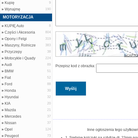
»
Kupię
9
»
Wynajmę
190
MOTORYZACJA
»
KUPIĘ Auto
8
»
Części i Akcesoria
804
»
Opony i Felgi
319
»
Maszyny, Rolnicze
383
»
Przyczepy
38
faCAPTC
»
Motocykle i Quady
224
»
Audi
89
Przepisz kod z obrazka:
»
BMW
51
»
Fiat
52
»
Ford
88
»
Honda
30
»
Hyundai
32
»
KIA
20
»
Mazda
21
»
Mercedes
37
»
Nissan
37
»
Opel
124
Inne ogłoszenia tego użytkown
»
Peugeot
73
1. Srebrne kolczyki na sztyfcie dł. 23mm now