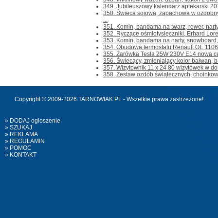
349. Jubileuszowy kalendarz aptekarski 201
350. Świeca sojowa, zapachowa w ozdob
...
351. Komin, bandama na twarz, rower, narty,
352. Ryczące ośmiotysięczniki, Erhard Loret
353. Komin, bandama na narty, snowboard, tw
354. Obudowa termostatu Renault OE 1106
355. Żarówka Tesla 25W 230V E14 nowa cen
356. Świecący, zmieniający kolor bałwan, b
357. Wizytownik 11 x 24 80 wizytówek w dob
358. Zestaw ozdób świątecznych, choinkow
Copyright © 2009-2026 TARNOWIAK.PL - Wszelkie prawa zastrzeżone!
» DODAJ ogloszenie
» SZUKAJ
» REKLAMA
» REGULAMIN
» POMOC
» KONTAKT