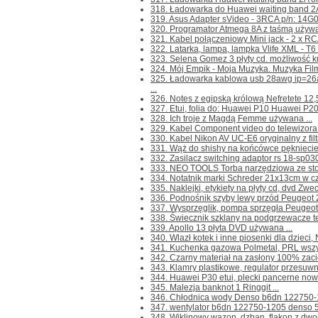
318. Ładowarka do Huawei waiting band 2A
319. Asus Adapter sVideo - 3RCA p/n: 14G
320. Programator Atmega 8A z taśmą używan
321. Kabel połączeniowy Mini jack - 2 x RCA
322. Latarka, lampa, lampka Vlife XML - T6 
323. Selena Gomez 3 płyty cd. możliwość ku
324. Mój Empik - Moja Muzyka. Muzyka Filmow
325. Ładowarka kablowa usb 28awg ip=26
...
326. Notes z egipską królową Nefretete 12,5
327. Etui, folia do: Huawei P10 Huawei P20 M
328. Ich troje z Magdą Femme używana ...
329. Kabel Component video do telewizor
330. Kabel Nikon AV UC-E6 oryginalny z fil
331. Wąż do shishy na końcówce pękniecie 
332. Zasilacz switching adaptor rs 18-sp03
333. NEO TOOLS Torba narzędziowa ze stołk
334. Notatnik marki Schreder 21x13cm w czys
335. Naklejki, etykiety na płyty cd, dvd Zwec
336. Podnośnik szyby lewy przód Peugeot 2
337. Wysprzęglik, pompa sprzęgła Peugeot
338. Świecznik szklany na podgrzewacze tea
339. Apollo 13 płyta DVD używana ...
340. Wlazł kotek i inne piosenki dla dzieci, 
341. Kuchenka gazowa Polmetal, PRL wszystk
342. Czarny materiał na zasłony 100% zaci
343. Klamry plastikowe, regulator przesuwny
344. Huawei P30 etui, plecki pancerne nowe
345. Malezja banknot 1 Ringgit ...
346. Chłodnica wody Denso b6dn 122750-12
347. wentylator b6dn 122750-1205 denso 5
348. Wiklinowy wazon, dzban, flakon z dwo