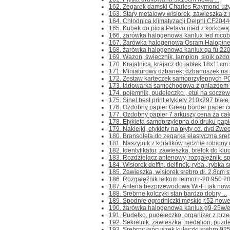
162. Zegarek damski Charles Raymond używ
163. Stary metalowy wisiorek, zawieszka z 
164. Chłodnica klimatyzacji Delphi CF2044
165. Kubek do picia Pelavo med z korkową
166. żarówka halogenowa kanlux led mcob
167. Żarówka halogenowa Osram Halopineco
168. żarówka halogenowa kanlux qa fu 220-
169. Wazon, świecznik, lampion, słoik ozdob
170. Krajalnica, krajacz do jabłek 18x11cm 
171. Miniaturowy dzbanek, dzbanuszek na ś
172. Zestaw karteczek samoprzylepnych PODI 
173. ładowarka samochodowa z gniazdem us
174. pojemnik, pudełeczko , etui na soczew
175. Sinel best print etykiety 210x297 białe 
176. Ozdobny papier Green border paper cert
177. Ozdobny papier 7 arkuszy cena za cało
178. Etykieta samoprzylepna do druku papie
179. Naklejki, etykiety na płyty cd, dvd Zwec
180. Bransoleta do zegarka elastyczna srebr
181. Naszyjnik z koralików ręcznie robiony 
182. Identyfikator, zawieszka, brelok do klu
183. Rozdzielacz antenowy, rozgałęźnik, spli
184. Wisiorek delfin, delfinek, ryba , rybka s
185. Zawieszka, wisiorek srebro dł. 2,8cm s
186. Rozgałęźnik telkom telmor r-20 950 2
187. Antena bezprzewodowa Wi-Fi jak nowa 
188. Srebrne kolczyki stan bardzo dobry ...
189. Spodnie ogrodniczki męskie r.52 nowe 
190. żarówka halogenowa kanlux g9-25w/e
191. Pudełko, pudełeczko, organizer z przeg
192. Sekretnik, zawieszka, medalion, puzder
193. Srebrny łańcuszek kuleczki srebro 925