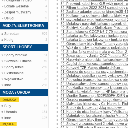
»
Fotografia i Video
8
34. Przewód, kabel typu XLR wtyk męski - w
»
Lokale weselne
4
35. Filtron katalog 2022-2024 samochody ci
36. Zasilacz adapter, adaptor kings kg35-4
»
Zespół muzyczny
9
37. Kiełkownica słoikowa, słoik na kiełki + m
»
Usługi
39
38. uszczelniacz wału korbowego hyundai 
39. Metalowy naszyjnik łańcuch, szeroki dł. 
AGD,TV,ELEKTRONIKA
40. Elektryk Karafka z Kieliszkami Prezent dl
41. Stara lokówka CCCP ty3-7-79 sprawna .
»
Sprzedam
605
42. Latarka actFire taktyczna z funkcją regul
»
Kupię
2
43. Latarka Urpower taktyczna z funkcją regu
44. Obrus lniany biały firmy "Lniany zakątek
SPORT i HOBBY
45. Wąż do shishy na końcówce pękniecie wi
46. Shisha, fajka wodna, mała wys. 20cm 2 s
»
Sporty zimowe
31
47. Zegar ścienny Jantar CCCP bateria R14 
48. Naszyjnik z niebieskich łańcuszków dł 
»
Siłownia i Fitness
40
49. Części do odkurzacza samojezdnego szczo
»
Sporty letnie
280
50. Kolczyki TZR Mango długie dł.5cm ...
51. Opaska do spania, na oczy, zaciemniają
»
Ekstremalne
6
52. Metalowe pudełko z przykrywką wys. 28
»
Wędkarstwo
25
53. Podwójna bransoletka, modułowa srebrn
54. Uniwersalny uchwyt samochodowy z prz
»
Inne
235
55. Podkładka, konferencyjna z klipsem clip
56. Drukarka wielofunkcyjna HP laser pro j
MODA i URODA
57. Monitor Samsung LS22F350FHUXEN uży
58. Opaska magnetyczna, narzędziowa na na
DAMSKA
59. Mały atlas historyczny Cz. Nanke L. Pio
»
Buty
37
60. Brelok do kluczy... z rybką metalowy ...
61. Kubek do picia herbaty, kawy "Melisana 
»
Ubrania
131
62. Materiały do kształcenia słuchu Maria D
»
Inne
107
63. Obrus lniany biały firmy "Lniany zakątek
64. Słoiczki z czapeczkami 2 sztuki nowe wy
MĘSKA
65. Kabel USB micro B nowy różne długości