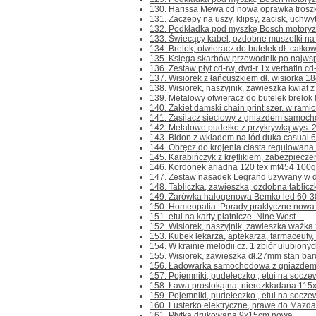
130. Harissa Mewa cd nowa oprawka troszkę
131. Zaczepy na uszy, klipsy, zacisk, uchw
132. Podkładka pod myszkę Bosch motoryza
133. Świecący kabel, ozdobne muszelki na s
134. Brelok, otwieracz do butelek dł. całkow
135. Księga skarbów przewodnik po najwspa
136. Zestaw płyt cd-rw, dvd-r 1x verbatin cd-
137. Wisiorek z łańcuszkiem dł. wisiorka 18
138. Wisiorek, naszyjnik, zawieszka kwiat z
139. Metalowy otwieracz do butelek brelok l
140. Żakiet damski chain print szer. w rami
141. Zasilacz sieciowy z gniazdem samoch
142. Metalowe pudełko z przykrywką wys. 2
143. Bidon z wkładem na lód duka casual 60
144. Obręcz do krojenia ciasta regulowana
145. Karabińczyk z krętlikiem, zabezpiecze
146. Kordonek ariadna 120 tex mf454 100g 
147. Zestaw nasadek Legrand używany w do
148. Tabliczka, zawieszka, ozdobna tablicz
149. Żarówka halogenowa Bemko led 60-30
150. Homeopatia. Porady praktyczne nowa .
151. etui na karty płatnicze. Nine West ...
152. Wisiorek, naszyjnik, zawieszka ważka z
153. Kubek lekarza, aptekarza, farmaceuty, t
154. W krainie melodii cz. 1 zbiór ulubiony
155. Wisiorek, zawieszka dł.27mm stan bard
156. Ładowarka samochodowa z gniazdem U
157. Pojemniki, pudełeczko , etui na soczewk
158. Ława prostokątna, nierozkładana 115
159. Pojemniki, pudełeczko , etui na socze
160. Lusterko elektryczne, prawe do Mazda
161. Płytka drukowana 9x15cm nowa ...