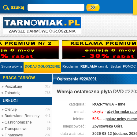
Strona główna
DODAJ OGŁOSZENIE
Regulamin
REKLAMA
cennik
Szukaj
POMOC
PRACA TARNÓW
Ogłoszenie #2202091
»
Poszukuję
312
Wersja ostateczna płyta DVD
#220
»
Zatrudnię
765
USŁUGI
kategoria :
ROZRYWKA » Inne
»
Oferuję
787
e-mail :
ukryty
-
użyj formularza 
»
Budowlane,Remonty
441
telefon :
505...
-
pokaż pełny numer
»
Gastronomiczne
14
miejscowość :
Zbylitowska Góra
»
Transportowe
89
data ważności :
2026-08-12 (dodane: 2026
»
Finansowe
207