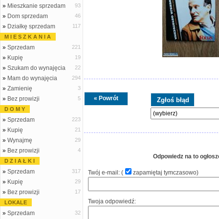
»
Mieszkanie sprzedam
93
»
Dom sprzedam
46
»
Działkę sprzedam
117
M I E S Z K A N I A
»
Sprzedam
221
»
Kupię
19
»
Szukam do wynajęcia
22
»
Mam do wynajęcia
294
»
Zamienię
3
« Powrót
»
Bez prowizji
5
D O M Y
»
Sprzedam
223
»
Kupię
21
»
Wynajmę
29
»
Bez prowizji
4
Odpowiedz na to ogłosz
D Z I A Ł K I
»
Sprzedam
317
Twój e-mail: (
zapamiętaj tymczasowo
)
»
Kupię
29
»
Bez prowizji
17
Twoja odpowiedź:
LOKALE
»
Sprzedam
32