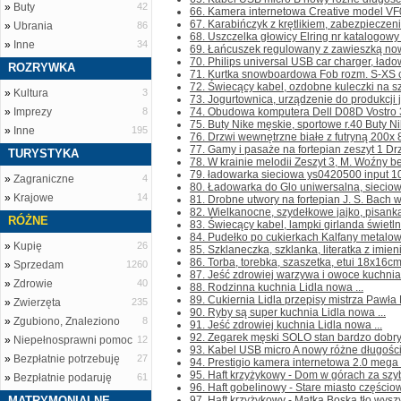
»
Buty
42
66. Kamera internetowa Creative model VF0
67. Karabińczyk z krętlikiem, zabezpieczen
»
Ubrania
86
68. Uszczelka głowicy Elring nr katalogowy
»
Inne
34
69. Łańcuszek regulowany z zawieszką nowy
70. Philips universal USB car charger, ład
ROZRYWKA
71. Kurtka snowboardowa Fob rozm. S-XS cho
72. Świecący kabel, ozdobne kuleczki na sz
»
Kultura
3
73. Jogurtownica, urządzenie do produkcji jo
»
Imprezy
8
74. Obudowa komputera Dell D08D Vostro 38
75. Buty Nike męskie, sportowe r.40 Buty Ni
»
Inne
195
76. Drzwi wewnętrzne białe z futryną 200x 8
77. Gamy i pasaże na fortepian zeszyt 1 Drze
TURYSTYKA
78. W krainie melodii Zeszyt 3, M. Woźny be
79. ładowarka sieciowa ys0420500 input 10
»
Zagraniczne
4
80. Ładowarka do Glo uniwersalna, sieciowa
»
Krajowe
14
81. Drobne utwory na fortepian J. S. Bach w
82. Wielkanocne, szydełkowe jajko, pisanka
RÓŻNE
83. Świecący kabel, lampki girlanda świetlna
84. Pudełko po cukierkach Kalfany metalowe
»
Kupię
26
85. Szklaneczka, szklanka, literatka z imien
86. Torba, torebka, szaszetka, etui 18x16cm 
»
Sprzedam
1260
87. Jeść zdrowiej warzywa i owoce kuchnia 
»
Zdrowie
40
88. Rodzinna kuchnia Lidla nowa ...
89. Cukiernia Lidla przepisy mistrza Pawła
»
Zwierzęta
235
90. Ryby są super kuchnia Lidla nowa ...
»
Zgubiono, Znaleziono
8
91. Jeść zdrowiej kuchnia Lidla nowa ...
92. Zegarek męski SOLO stan bardzo dobry 
»
Niepełnosprawni pomoc
12
93. Kabel USB micro A nowy różne długości
»
Bezpłatnie potrzebuję
27
94. Prestigio kamera internetowa 2.0 mega 
95. Haft krzyżykowy - Dom w górach za szy
»
Bezpłatnie podaruję
61
96. Haft gobelinowy - Stare miasto częściowo
MATRYMONIALNE
97. Haft krzyżykowy - Matka Boska tło wyszyt