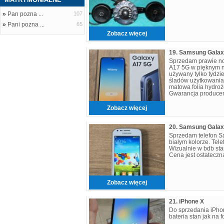
»
Pan pozna ...
107
»
Pani pozna ...
65
Zobacz więcej
Sprzedam prawie n
A17 5G w pięknym ni
używany tylko tydzie
śladów użytkowania
matowa folia hydroż
Gwarancja producent
Zobacz więcej
Sprzedam telefon S
białym kolorze. Tele
Wizualnie w bdb sta
Cena jest ostateczn
Zobacz więcej
21. iPhone X
Do sprzedania iPho
bateria stan jak na f