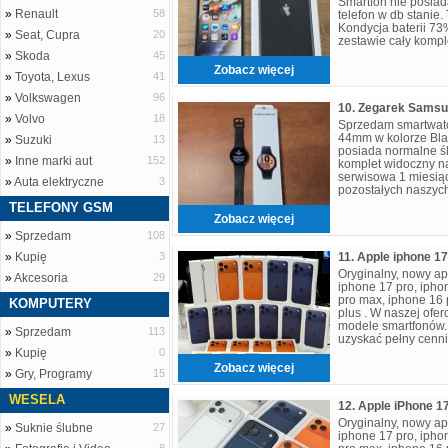
Smartfon nie posiad
»
Renault
58
telefon w db stanie.
Kondycja baterii 73
»
Seat, Cupra
20
zestawie cały komple
osobisty w centrum
»
Skoda
45
Zobacz więcej
»
Toyota, Lexus
41
»
Volkswagen
96
»
Volvo
18
Sprzedam smartwat
44mm w kolorze Blac
»
Suzuki
13
posiada normalne ś
»
Inne marki aut
152
komplet widoczny n
serwisowa 1 miesią
»
Auta elektryczne
3
pozostałych naszych
odwiedzenia naszeg
TELEFONY GSM
Zobacz więcej
»
Sprzedam
108
»
Kupię
3
Oryginalny, nowy ap
»
Akcesoria
29
iphone 17 pro, iphon
pro max, iphone 16 
KOMPUTERY
plus . W naszej ofe
modele smartfonów. 
»
Sprzedam
113
uzyskać pełny cennik
gadgettplanetltd@g
»
Kupię
0
Zobacz więcej
»
Gry, Programy
15
WESELA
Oryginalny, nowy ap
»
Suknie ślubne
27
iphone 17 pro, iphon