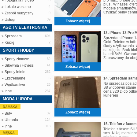
»
Fotografia i Video
8
pro max, iphone 16 
plus . W naszej ofe
»
Lokale weselne
4
modele smartfonów. 
uzyskać pełny cennik
»
Zespół muzyczny
9
gadgettplanetltd@g
»
Usługi
39
Zobacz więcej
AGD,TV,ELEKTRONIKA
»
Sprzedam
604
Sprzedam iPhone 1
Gold. Telefon w bdb
»
Kupię
2
ślady użytkowania.
na zdjęciu. Brak bl
SPORT i HOBBY
baterii 84%. Gwaran
Zapraszamy do obej
»
Sporty zimowe
32
ogłoszeń, oraz do 
»
Siłownia i Fitness
41
Zobacz więcej
»
Sporty letnie
282
»
Ekstremalne
6
Na sprzedaż posia
»
Wędkarstwo
26
S8 w dobrym stanie 
»
Inne
237
cena 320 zł do odbi
kurierem
MODA i URODA
DAMSKA
Zobacz więcej
»
Buty
37
»
Ubrania
124
15. Telefon z faxe
»
Inne
113
Telefon z faxem SHAR
MĘSKA
sms. Niżej mam inne
telefon lub sms.