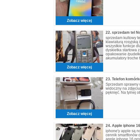
Zobacz więcej
22. sprzedam tel N
sprzedam kultowy te
klawiaturą rosyjską 
wszystkie funkcje d
dyskietka startowa z
opakowanie /pudełk
akumulatory troche 
wtyczką do polac
Zobacz więcej
Sprzedam sprawny 
widoczny na zdjęciu
pęknięć. Na tylnej o
Zobacz więcej
iphone'y apple są n
cennik smartfonów 
apple iphone 16 pr