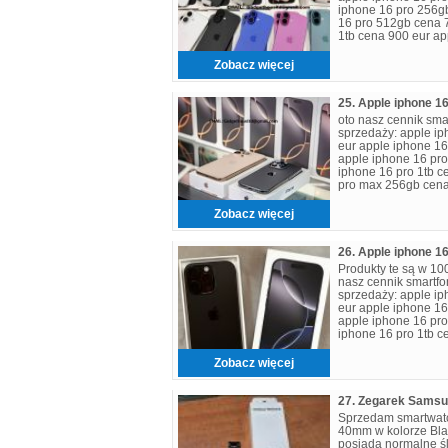
iphone 16 pro 256g
16 pro 512gb cena 
1tb cena 900 eur ap
Zobacz więcej
oto nasz cennik sm
sprzedaży: apple i
eur apple iphone 1
apple iphone 16 pr
iphone 16 pro 1tb c
pro max 256gb cena
max 512
Zobacz więcej
Produkty te są w 10
nasz cennik smartf
sprzedaży: apple i
eur apple iphone 1
apple iphone 16 pr
iphone 16 pro 1tb c
pro max 256gb c
Zobacz więcej
Sprzedam smartwat
40mm w kolorze Blac
posiada normalne ś