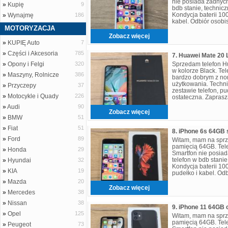
nie posiada żadnych
»
Kupię
9
bdb stanie, technicz
Kondycja baterii 10
»
Wynajmę
186
kabel. Odbiór osobi
MOTORYZACJA
jest ostateczna. TEL
Zobacz więcej
»
KUPIĘ Auto
7
»
Części i Akcesoria
785
»
Opony i Felgi
320
Sprzedam telefon H
w kolorze Black. Tel
»
Maszyny, Rolnicze
386
bardzo dobrym z no
użytkowania. Techni
»
Przyczepy
37
zestawie telefon, pu
»
Motocykle i Quady
226
ostateczna. Zapras
centrum Tarnowa. T
»
Audi
90
Zobacz więcej
»
BMW
51
»
Fiat
51
8. iPhone 6s 64GB 
»
Ford
89
Witam, mam na sprz
pamięcią 64GB. Tele
»
Honda
29
Smartfon nie posiad
telefon w bdb stanie
»
Hyundai
32
Kondycja baterii 10
»
KIA
19
pudełko i kabel. Od
Tarnowa. Cena jest 
»
Mazda
20
Zobacz więcej
»
Mercedes
38
»
Nissan
38
9. iPhone 11 64GB 
»
Opel
125
Witam, mam na sprz
pamięcią 64GB. Tele
»
Peugeot
73