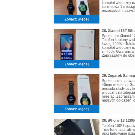
komplet widoczny n
serwisowa 1 miesią
pozostałych naszych
odwiedzenia naszeg
Zobacz więcej
Sprzedam Xiaomi 13
Telefon kupiony w s
kwotę 2999zł. Telef
komplet widoczny na
simlock. Gwarancja 
Zapraszamy do obej
ogłoszeń, oraz do 
Zobacz więcej
Sprzedam smartwat
40mm w kolorze Grap
posiada ślady użyt
widoczny na zdjęci
miesiąc. Zapraszam
naszych ogłoszeń, 
sklepu. GSM Zone u
Zobacz więcej
Telefon 100% sprawn
TrueTone, aparaty, g
oraz ładowanie dzia