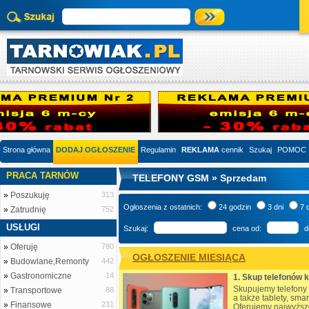
Strona główna
DODAJ OGŁOSZENIE
Regulamin
REKLAMA
cennik
Szukaj
POMOC
PRACA TARNÓW
TELEFONY GSM » Sprzedam
»
Poszukuję
313
Ogłoszenia z ostatnich:
24 godzin
3 dni
7 
»
Zatrudnię
752
USŁUGI
Szukaj:
cena od:
d
»
Oferuję
780
OGŁOSZENIE MIESIĄCA
»
Budowlane,Remonty
442
»
Gastronomiczne
14
Skupujemy telefony
»
Transportowe
88
a także tablety, smar
»
Finansowe
231
Oferujemy najwyższ