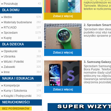
najkorzystniejsze w
»
Poszukuję
43
Tarnowie. Możesz z
telefon w rozliczen
DLA DOMU
22 33-100 Tarnów G
Zobacz więcej
»
Meble
576
»
Materiały budowlane
282
2. Sprzedam Smar
»
RTV,AGD
127
Sprzedam stan idea
pudełko oraz etui 
»
Sprzedam
1179
wszystko sprawne p
»
Kupię
10
DLA DZIECKA
»
Opiekunki
11
Zobacz więcej
»
Ubranka
393
»
Wózki i Foteliki
150
Sprzedam Samsung 
»
Zabawki
320
Bora Purple. Telefo
»
Inne
364
normalne ślady uży
widoczny na zdjęciu
NAUKA I EDUKACJA
Gwarancja serwisow
obejrzenia pozostał
»
Korepetycje
137
do odwiedzenia nas
Zobacz więcej
»
Kursy i Szkolenia
174
»
Książki i Podręczniki
342
NIERUCHOMOŚCI
BEZ POŚREDNIKÓW