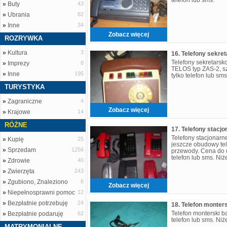
»
Buty
43
»
Ubrania
82
»
Inne
34
Zobacz więcej
ROZRYWKA
»
Kultura
3
Telefony sekretars
»
Imprezy
8
TELOS typ ZAS-2, szt
»
Inne
195
tylko telefon lub sm
TURYSTYKA
»
Zagraniczne
4
Zobacz więcej
»
Krajowe
14
RÓŻNE
17. Telefony stacjo
Telefony stacjonarn
»
Kupię
25
jeszcze obudowy tele
»
Sprzedam
1256
przewody. Cena do u
telefon lub sms. Ni
»
Zdrowie
40
»
Zwierzęta
243
»
Zgubiono, Znaleziono
8
Zobacz więcej
»
Niepełnosprawni pomoc
12
»
Bezpłatnie potrzebuję
24
18. Telefon monter
Telefon monterski ba
»
Bezpłatnie podaruję
62
telefon lub sms. Ni
MATRYMONIALNE