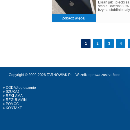
Ekran jak i plecki 
stanie.Bateria: 80% 
trzyma stabilnie ca
drobne kropki, ślad
Zobacz więcej
1
2
3
4
Copyright © 2009-2026 TARNOWIAK.PL - Wszelkie prawa zastrzeżone!
» DODAJ ogloszenie
» SZUKAJ
» REKLAMA
» REGULAMIN
» POMOC
» KONTAKT