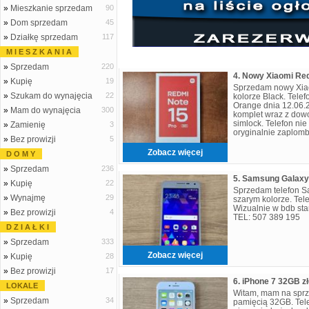
»
Mieszkanie sprzedam
90
»
Dom sprzedam
45
»
Działkę sprzedam
117
M I E S Z K A N I A
»
Sprzedam
220
»
Kupię
19
Sprzedam nowy Xia
»
Szukam do wynajęcia
22
kolorze Black. Tele
Orange dnia 12.06.2
»
Mam do wynajęcia
300
komplet wraz z dow
simlock. Telefon nie
»
Zamienię
3
oryginalnie zaplom
»
Bez prowizji
5
producenta 2 lata. 
Zobacz więcej
D O M Y
»
Sprzedam
236
5. Samsung Galaxy
»
Kupię
22
Sprzedam telefon 
»
Wynajmę
29
szarym kolorze. Tel
Wizualnie w bdb sta
»
Bez prowizji
4
TEL: 507 389 195
D Z I A Ł K I
»
Sprzedam
333
Zobacz więcej
»
Kupię
28
»
Bez prowizji
17
6. iPhone 7 32GB zł
LOKALE
Witam, mam na sprz
»
Sprzedam
34
pamięcią 32GB. Tele