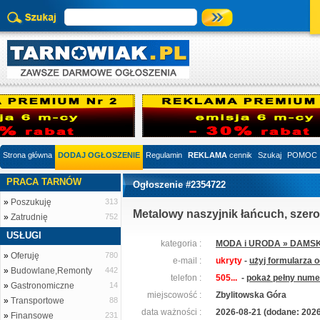
Strona główna
DODAJ OGŁOSZENIE
Regulamin
REKLAMA
cennik
Szukaj
POMOC
PRACA TARNÓW
Ogłoszenie #2354722
»
Poszukuję
313
Metalowy naszyjnik łańcuch, szer
»
Zatrudnię
752
USŁUGI
kategoria :
MODA i URODA » DAMSK
»
Oferuję
780
e-mail :
ukryty
-
użyj formularza 
»
Budowlane,Remonty
442
telefon :
505...
-
pokaż pełny numer
»
Gastronomiczne
14
miejscowość :
Zbylitowska Góra
»
Transportowe
88
data ważności :
2026-08-21 (dodane: 2026
»
Finansowe
231