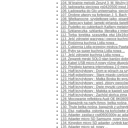
104. W krainie melodii Zeszyt 3, M. Woźny b
105. ładowarka sieciowa ys0420500 input 1
106. Ładowarka do Glo uniwersalna, sieciow
107. Drobne utwory na fortepian J. S. Bach 
108. Wielkanocne, szydełkowe jajko, pisank
109. Świecący kabel, lampki girlanda świetln
110. Pudełko po cukierkach Kalfany metalow
111. Szklaneczka, szklanka, literatka z imie
112. Torba, torebka, szaszetka, etui 18x16cm
113. Jeść zdrowiej warzywa i owoce kuchnia
114. Rodzinna kuchnia Lidla nowa ...
115. Cukiernia Lidla przepisy mistrza Pawł
116. Ryby są super kuchnia Lidla nowa ...
117. Jeść zdrowiej kuchnia Lidla nowa ...
118. Zegarek męski SOLO stan bardzo dobr
119. Kabel USB micro A nowy różne długośc
120. Prestigio kamera internetowa 2.0 mega
121. Haft krzyżykowy - Dom w górach za sz
122. Haft gobelinowy - Stare miasto częściow
123. Haft krzyżykowy - Matka Boska tło wyszy
124. Haft krzyżykowy - wieś, zbiory owoców z
125. Haft krzyżykowy - Dwie myszki częściow
126. Haft krzyżykowy - Małpka w kąpieli sze
127. Haft krzyżykowy - Zachód słońca zimą z
128. Mocowanie reflektora Audi OE 8K0805
129. Bagażnik na narty Amos, belka nośna, 
130. Thule belka nośna, bagażnik z uchwy
131. Etui, nakładka, osłonka na końcówkę s
132. Adapter, zasilacz csd0600300g ac adap
133. Adapter micro SD Samsung, nowy troszk
134. Kingston micro SD adapter, czytnik kar
135. Adapter micro sd, nowy ...