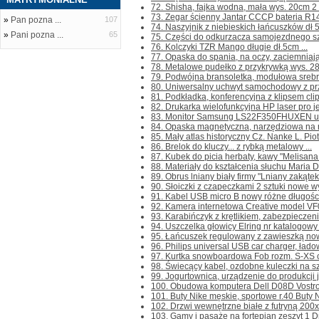
72. Shisha, fajka wodna, mała wys. 20cm 2 s
73. Zegar ścienny Jantar CCCP bateria R14 
»
Pan pozna ...
107
74. Naszyjnik z niebieskich łańcuszków dł 
»
Pani pozna ...
65
75. Części do odkurzacza samojezdnego szczo
76. Kolczyki TZR Mango długie dł.5cm ...
77. Opaska do spania, na oczy, zaciemniają
78. Metalowe pudełko z przykrywką wys. 28
79. Podwójna bransoletka, modułowa srebrn
80. Uniwersalny uchwyt samochodowy z prz
81. Podkładka, konferencyjna z klipsem clip
82. Drukarka wielofunkcyjna HP laser pro j
83. Monitor Samsung LS22F350FHUXEN uży
84. Opaska magnetyczna, narzędziowa na na
85. Mały atlas historyczny Cz. Nanke L. Pio
86. Brelok do kluczy... z rybką metalowy ...
87. Kubek do picia herbaty, kawy "Melisana 
88. Materiały do kształcenia słuchu Maria D
89. Obrus lniany biały firmy "Lniany zakątek
90. Słoiczki z czapeczkami 2 sztuki nowe wy
91. Kabel USB micro B nowy różne długości
92. Kamera internetowa Creative model VF0
93. Karabińczyk z krętlikiem, zabezpieczen
94. Uszczelka głowicy Elring nr katalogowy
95. Łańcuszek regulowany z zawieszką nowy
96. Philips universal USB car charger, ład
97. Kurtka snowboardowa Fob rozm. S-XS cho
98. Świecący kabel, ozdobne kuleczki na sz
99. Jogurtownica, urządzenie do produkcji jo
100. Obudowa komputera Dell D08D Vostro 
101. Buty Nike męskie, sportowe r.40 Buty N
102. Drzwi wewnętrzne białe z futryną 200x 
103. Gamy i pasaże na fortepian zeszyt 1 Drz