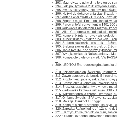
293. Magnetyczny uchwyt na telefon do sam
294. Leki po Dyplomie 2011/I wydanie ogóln
295. Świecznik szklany , zielony, na 3 świec
296. Nożyki do dekorowania ciast 8 sztuk n
297. Antena wi-fi gw.40 2153 2.4/5.8ghz jak
298. Zegarek męski Emerson stan jak widać
299. Parowar tefal convenient vc1401 900 w
300. ładowarka do telefonu z różnymi końc
301. Allen Carr prosta metoda jak skuteczni
302. Komplet biżuterii, nowy - wisiorek dł.4,5
303. Kubek szklany - ptak z rurką wys. 14c
304. Srebrna zawieszka, wisiorek dł. 3,5cm 
305. Srebrna zawieszka, wisiorek dł. 2,8cm 
306. Tarka KASIMIR do serów, cytrusów, imbir
307. Wyjątkowy kubek Najwspanialsza Mama
308. Pompa oleju olejowa wałki VW PASS
...
309. LEDITOU Energooszczędna lampka bi
...
310. Szklany lampion, świecznik, latarnia z
311. Zawór spustowy do beczki 5 litrowej no
312. Kroplomierz, pipeta, zakraplacz nowy 
313. Bransoletka 3 kolorowa uniwersalna now
314. Broszka, przypinka, kwiaty nowa metal
315. Ładowarka kablowa usb awm USB - US
316. Wittchen torebka czarno - kremowa, bi
317. Oriflame Swedish SPA towel set zestaw
318. Malezja, Banknot 1 Ringgit ...
319. Komplet biżuterii srebrnej - kolczyki - 
320. Żarówka Rafipol led jc g4 12v smd dc1
321. Haczyki, kółka, zapinki do firan, zasłon
322. Okrągła, ozdobna, drewniana podkładka