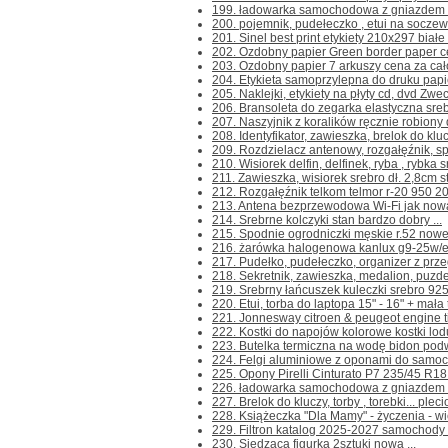
199. ładowarka samochodowa z gniazdem us
200. pojemnik, pudełeczko , etui na soczew
201. Sinel best print etykiety 210x297 białe 
202. Ozdobny papier Green border paper cert
203. Ozdobny papier 7 arkuszy cena za cało
204. Etykieta samoprzylepna do druku papie
205. Naklejki, etykiety na płyty cd, dvd Zwec
206. Bransoleta do zegarka elastyczna srebr
207. Naszyjnik z koralików ręcznie robiony 
208. Identyfikator, zawieszka, brelok do klu
209. Rozdzielacz antenowy, rozgałęźnik, spli
210. Wisiorek delfin, delfinek, ryba , rybka s
211. Zawieszka, wisiorek srebro dł. 2,8cm s
212. Rozgałęźnik telkom telmor r-20 950 2
213. Antena bezprzewodowa Wi-Fi jak nowa 
214. Srebrne kolczyki stan bardzo dobry ...
215. Spodnie ogrodniczki męskie r.52 nowe 
216. żarówka halogenowa kanlux g9-25w/e
217. Pudełko, pudełeczko, organizer z przeg
218. Sekretnik, zawieszka, medalion, puzder
219. Srebrny łańcuszek kuleczki srebro 925
220. Etui, torba do laptopa 15" - 16" + mała 
221. Jonnesway citroen & peugeot engine ti
222. Kostki do napojów kolorowe kostki lodu
223. Butelka termiczna na wodę bidon pod
224. Felgi aluminiowe z oponami do samoch
225. Opony Pirelli Cinturato P7 235/45 R18 
226. ładowarka samochodowa z gniazdem us
227. Brelok do kluczy, torby , torebki... pleci
228. Książeczka "Dla Mamy" - życzenia - wie
229. Filtron katalog 2025-2027 samochody
230. Siedząca figurka 2sztuki nowa ...