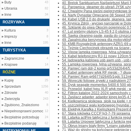
»
Buty
43
40. Brelok Sanktuarium Najświętszej Marii 
41. Parownica, steamer do ubrań JYSK użyta
»
Ubrania
82
42. Chwalmy Pana pieśni pielgrzymkowe śro
»
Inne
34
43. Narty Dynastar Omecarve 08 Speed 165
44. Kabel USB 2.0 do drukarki, skanera, lap
ROZRYWKA
45. Krynica Zdrój - wyciąg narciarski w Dolin
46. Szklanki do piwa Okocim pojemność 0.5l 
»
Kultura
3
47. Lut srebrny otulony LS-45 fi 2,0 otulina 
48. Saeka cleaning paste, pasta do czyszcze
»
Imprezy
8
49. Zapalniczka benzynowa dla motocyklist
»
Inne
195
50. KMB Rozgałęźnik antenowy AZR/1-69 uż
51. Tężnie Ciechocinek obrazek na ścianę 
TURYSTYKA
52. Vipow lampka rowerowa, tylna używana,
53. Kabel telefoniczny RJ-11 nowy 120cm 5s
»
Zagraniczne
4
54. ładowarka kablowa usb awm usb - usb mi
55. Lampka rowerowa, tylna używana, spra
»
Krajowe
14
56. Pamięć ram ddr-2 komp gr533d264l4/51
RÓŻNE
57. Kabel antenowy wtyk RF męski - ? dług
58. Pamięć Ram gr6677d264l5/1gdc 512mb
»
Kupię
25
59. Woreczki foliowe zrywki z nadrukiem 27
60. Dysk seagate momentus 5400.6 500 gb 5
»
Sprzedam
1256
61. Przewód, kabel typu XLR wtyk męski - w
»
Zdrowie
40
62. Filtron katalog 2022-2024 samochody ci
63. Zasilacz adapter, adaptor kings kg35-4
»
Zwierzęta
243
64. Kiełkownica słoikowa, słoik na kiełki + m
»
Zgubiono, Znaleziono
8
65. uszczelniacz wału korbowego hyundai 
66. Elektryk Karafka z Kieliszkami Prezent dl
»
Niepełnosprawni pomoc
12
67. Stara lokówka CCCP ty3-7-79 sprawna .
»
Bezpłatnie potrzebuję
24
68. Latarka actFire taktyczna z funkcją regul
69. Latarka Urpower taktyczna z funkcją regu
»
Bezpłatnie podaruję
62
70. Obrus lniany biały firmy "Lniany zakątek
71. Wąż do shishy na końcówce pękniecie wi
MATRYMONIALNE