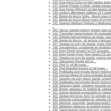
136. Ewa Farna Cicho cd stan bardzo dobry 
137. Kolędy Polskie 3 sztuki, zestaw kaset
138. Ewa Farna (W)inna? cd stan bardzo dob
139. media's affenstarke oldtimer cd 3 sztuki
140. Brelok do kluczy, torby... Bosch nowy dł
141. Brelok do kluczy Bosch nowy 47x47mm 
142. Magnes Wietnam Vietnam z Wietnamu
...
143. Tarcza, kamień ścierny, krążek, koło 
144. Transmiter samochodowy fm modulator
145. Etykieta samoprzylepna do druku, papi
146. Brelok do kluczy... dł. łącznie z łańcu
147. Opaska na oczy, do spania, nowa 19x9
148. Jogurtownica, urządzenie do produkcji 
149. Kelly Family Growin' up CD używana ..
150. Kelly Family From Their Hearts CD uży
151. Opaska na oczy do spania, czarna now
152. Zakopower Drugie pół cd ...
153. Pink Tr. cd jak nowa ...
154. Pink Beautiful trauma cd jak nowa ...
155. Podkładka pod myszkę Bosch motoryza
156. Harissa Mewa cd nowa oprawka troszkę
157. Zaczepy na uszy, klipsy, zacisk, uchw
158. Podkładka pod myszkę Bosch motoryza
159. Świecący kabel, ozdobne muszelki na s
160. Brelok, otwieracz do butelek dł. całkow
161. Księga skarbów przewodnik po najwspa
162. Zestaw płyt cd-rw, dvd-r 1x verbatin cd-
163. Wisiorek z łańcuszkiem dł. wisiorka 18
164. Wisiorek, naszyjnik, zawieszka kwiat z
165. Metalowy otwieracz do butelek brelok l
166. Żakiet damski chain print szer. w rami