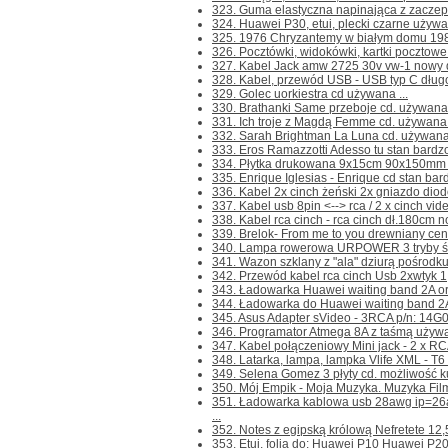
323. Guma elastyczna napinająca z zaczepa
324. Huawei P30, etui, plecki czarne używa
325. 1976 Chryzantemy w białym domu 1980
326. Pocztówki, widokówki, kartki pocztowe 
327. Kabel Jack amw 2725 30v vw-1 nowy dł.
328. Kabel, przewód USB - USB typ C dług
329. Golec uorkiestra cd używana ...
330. Brathanki Same przeboje cd. używana 
331. Ich troje z Magdą Femme cd. używana .
332. Sarah Brightman La Luna cd. używana 
333. Eros Ramazzotti Adesso tu stan bardzo 
334. Płytka drukowana 9x15cm 90x150mm n
335. Enrique Iglesias - Enrique cd stan bard
336. Kabel 2x cinch żeński 2x gniazdo dio
337. Kabel usb 8pin <--> rca / 2 x cinch vide
338. Kabel rca cinch - rca cinch dł.180cm no
339. Brelok- From me to you drewniany cena
340. Lampa rowerowa URPOWER 3 tryby świ
341. Wazon szklany z "ala" dziurą pośrodku, 
342. Przewód kabel rca cinch Usb 2xwtyk 1,
343. Ładowarka Huawei waiting band 2A or
344. Ładowarka do Huawei waiting band 2A
345. Asus Adapter sVideo - 3RCA p/n: 14G
346. Programator Atmega 8A z taśmą używan
347. Kabel połączeniowy Mini jack - 2 x RCA
348. Latarka, lampa, lampka Vlife XML - T6 
349. Selena Gomez 3 płyty cd. możliwość ku
350. Mój Empik - Moja Muzyka. Muzyka Filmow
351. Ładowarka kablowa usb 28awg ip=26
...
352. Notes z egipską królową Nefretete 12,5
353. Etui, folia do: Huawei P10 Huawei P20 M