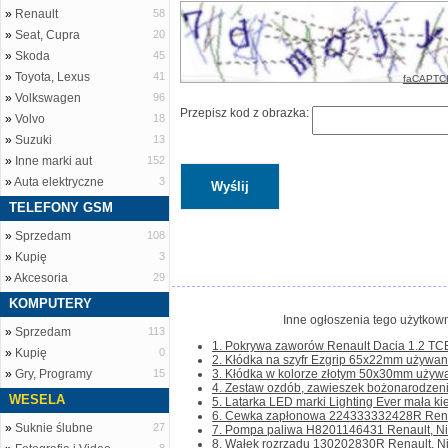
»
Renault
58
»
Seat, Cupra
20
»
Skoda
45
»
Toyota, Lexus
41
faCAPTC
»
Volkswagen
96
Przepisz kod z obrazka:
»
Volvo
18
»
Suzuki
13
»
Inne marki aut
152
»
Auta elektryczne
3
TELEFONY GSM
»
Sprzedam
108
»
Kupię
3
»
Akcesoria
29
KOMPUTERY
Inne ogłoszenia tego użytkown
»
Sprzedam
113
1. Pokrywa zaworów Renault Dacia 1.2 TC
»
Kupię
0
2. Kłódka na szyfr Ezgrip 65x22mm używana
»
Gry, Programy
15
3. Kłódka w kolorze złotym 50x30mm używa
4. Zestaw ozdób, zawieszek bożonarodzeni
WESELA
5. Latarka LED marki Lighting Ever mała k
6. Cewka zapłonowa 224333332428R Renaul
»
Suknie ślubne
27
7. Pompa paliwa H8201146431 Renault, Niss
8. Wałek rozrządu 130202830R Renault, Nis