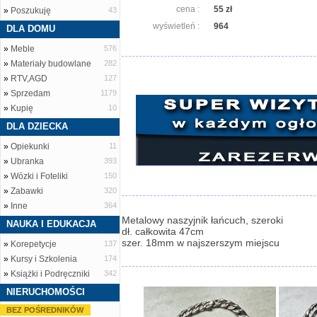
cena :
55 zł
»
Poszukuję
43
wyświetleń :
964
DLA DOMU
»
Meble
576
»
Materiały budowlane
282
»
RTV,AGD
127
»
Sprzedam
1179
»
Kupię
10
DLA DZIECKA
»
Opiekunki
11
»
Ubranka
393
»
Wózki i Foteliki
150
»
Zabawki
320
»
Inne
364
Metalowy naszyjnik łańcuch, szeroki
NAUKA I EDUKACJA
dł. całkowita 47cm
szer. 18mm w najszerszym miejscu
»
Korepetycje
137
»
Kursy i Szkolenia
174
»
Książki i Podręczniki
342
NIERUCHOMOŚCI
BEZ POŚREDNIKÓW