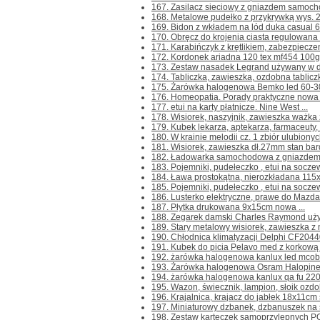
167. Zasilacz sieciowy z gniazdem samoch
168. Metalowe pudełko z przykrywką wys. 2
169. Bidon z wkładem na lód duka casual 60
170. Obręcz do krojenia ciasta regulowana
171. Karabińczyk z krętlikiem, zabezpiecze
172. Kordonek ariadna 120 tex mf454 100g 
173. Zestaw nasadek Legrand używany w do
174. Tabliczka, zawieszka, ozdobna tablicz
175. Żarówka halogenowa Bemko led 60-30
176. Homeopatia. Porady praktyczne nowa .
177. etui na karty płatnicze. Nine West ...
178. Wisiorek, naszyjnik, zawieszka ważka z
179. Kubek lekarza, aptekarza, farmaceuty, t
180. W krainie melodii cz. 1 zbiór ulubiony
181. Wisiorek, zawieszka dł.27mm stan bard
182. Ładowarka samochodowa z gniazdem U
183. Pojemniki, pudełeczko , etui na soczewk
184. Ława prostokątna, nierozkładana 115
185. Pojemniki, pudełeczko , etui na socze
186. Lusterko elektryczne, prawe do Mazda
187. Płytka drukowana 9x15cm nowa ...
188. Zegarek damski Charles Raymond używ
189. Stary metalowy wisiorek, zawieszka z 
190. Chłodnica klimatyzacji Delphi CF2044
191. Kubek do picia Pelavo med z korkową
192. żarówka halogenowa kanlux led mcob
193. Żarówka halogenowa Osram Halopineco
194. żarówka halogenowa kanlux qa fu 220-
195. Wazon, świecznik, lampion, słoik ozdob
196. Krajalnica, krajacz do jabłek 18x11cm 
197. Miniaturowy dzbanek, dzbanuszek na ś
198. Zestaw karteczek samoprzylepnych PODI 