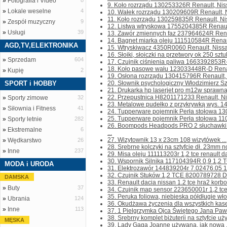
»
Fotografia i Video
8
9. Koło rozrządu 130253326R Renault, Niss
»
Lokale weselne
4
10. Wałek rozrządu 130209609R Renault, Ni
11. Koło rozrządu 130259835R Renault, Nis
»
Zespół muzyczny
9
12. Listwa wtryskowa 1755204385R Renault,
»
Usługi
39
13. Zawór zmiennych faz 237964624R Renau
14. Bagnet miarka oleju 111510584R Renault
AGD,TV,ELEKTRONIKA
15. Wtryskiwacz 4350R0060 Renault, Nissan,
16. Słoiki, słoiczki na przetwory ok 250 sztuk
»
Sprzedam
604
17. Czujnik ciśnienia paliwa 1663392853R-A
18. Koło pasowe wału 123033448R-D Renault
»
Kupię
2
19. Osłona rozrządu 130415796R Renault, 
SPORT i HOBBY
20. Słownik psychologiczny Włodzimierz Sz
21. Drukarka hp laserjet pro m12w sprawna 
22. Przepustnica H8201171233 Renault, Nis
»
Sporty zimowe
32
23. Metalowe pudełko z przykrywką wys. 14
»
Siłownia i Fitness
41
24. Tupperware pojemnik Perła stołowa 1300
25. Tupperware pojemnik Perła stołowa 110
»
Sporty letnie
282
26. Boompods Headpods PRO 2 słuchawki
»
Ekstremalne
6
...
27. Wizytownik 13 x 23cm 108 wizytówek ...
»
Wędkarstwo
26
28. Srebrne kolczyki na sztyfcie dł. 23mm no
»
Inne
237
29. Misa oleju 111113203r 1,2 tce renault d
30. Wspornik Silnika 117104394R 0,9 1,2 T
MODA i URODA
31. Elektrozawór 144839204r 7.02476.05 1.2 
32. Czujnik Stuków 1,2 TCE 8200789728 Dac
DAMSKA
33. Renault dacia nissan 1.2 tce hra2 korb
»
Buty
37
34. Czujnik map sensor 223650001r 1,2 tce
35. Peruka foliowa, niebieska półdługie wło
»
Ubrania
124
36. Okudżawa życzenia dla wszystkich kase
»
Inne
113
37. 1 Pielgrzymka Ojca Świętego Jana Pawła
38. Srebrny komplet biżuterii na sztyfcie uż
MĘSKA
39. Lady Gaga Joanne używana, jak nowa .