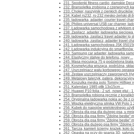
231. Spodenki fitness cardio, damskie Decat
232. Bransoletka zrobiona z czerwonych ka
233. Choker, naszyjnik z cienkich drucików 
234. Kabel rs232, rs-232 męsko-żeński dł.6
235. ładowarka, adapter, courier travel char
236. Philips universal USB car charger, ł
237. Ładowarka samochodowa z wtykiem gni
238. Zasilacz, adapter, ładowarka sieciowa 
239. ładowarka, zasilacz travel adapter lg st
240. ładowarka, zasilacz, adapter travel cha
241. Ładowarka samochodowa JSK 050150 
242. Ładowarka indukcyjna do smartfonów 
243. Samsung car adapter, ładowarka samo
244. Elastyczny statyw do telefonu, nowy ...
245. Masa mocująca 75 g podzielona biała 
246. Kosmetyczka wisząca, podróżna, skład
247. Uszczelniacz wału korbowego oprawa
248. Zestaw uszczelniaczy zaworowych Hyu
249. Metalowy talerzyk, patera, dekoracyjny
250. Koszulka męska polo Tommy Hilfiger ro
251. Kalendarz 1985 pttk 13x15cm ...
252. Huawei P10 folia - 2 szt., nowe etui - 1 
253. Bransoletka robiona ręcznie z koralikó
254. Oryginalna ładowarka nokia ac-3e z ci
255. Wiązka elektryczna silnika VW Polo 1,
256. Kubek do napojów wielokrotnego użytku 
257. Obroża dla psa dla dużego psa, u mnie
258. Obroża dla psa firmy "Zdolne bestie" m
259. Obroża dla psa firmy "Zdolne bestie" m
260. Obroża dla dużego psa firmy "Zdolne be
261. Tarcza, kamień ścierny, krążek, koło 
262. Opaska na oczy do spania 3D, satyno