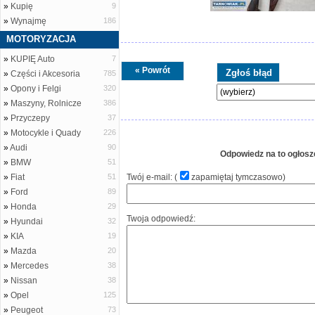
»
Kupię
9
»
Wynajmę
186
MOTORYZACJA
»
KUPIĘ Auto
7
« Powrót
»
Części i Akcesoria
785
»
Opony i Felgi
320
»
Maszyny, Rolnicze
386
»
Przyczepy
37
»
Motocykle i Quady
226
»
Audi
90
Odpowiedz na to ogłosz
»
BMW
51
»
Fiat
51
Twój e-mail: (
zapamiętaj tymczasowo
)
»
Ford
89
»
Honda
29
Twoja odpowiedź:
»
Hyundai
32
»
KIA
19
»
Mazda
20
»
Mercedes
38
»
Nissan
38
»
Opel
125
»
Peugeot
73