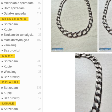
»
Mieszkanie sprzedam
90
»
Dom sprzedam
45
»
Działkę sprzedam
117
M I E S Z K A N I A
»
Sprzedam
220
»
Kupię
19
»
Szukam do wynajęcia
22
»
Mam do wynajęcia
300
»
Zamienię
3
»
Bez prowizji
5
D O M Y
»
Sprzedam
236
»
Kupię
22
»
Wynajmę
29
»
Bez prowizji
4
D Z I A Ł K I
»
Sprzedam
333
»
Kupię
28
»
Bez prowizji
17
LOKALE
»
Sprzedam
34