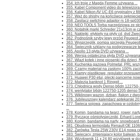
354. Ich troje z Magdą Femme używana ...
355. Kabel Component video do telewizor
356. Kabel Nikon AV UC-E6 oryginalny z fil
357. Wąż do shishy na końcówce pękniecie 
358. Zasilacz switching adaptor rs 18-sp03
359. NEO TOOLS Torba narzędziowa ze stołk
360. Notatnik marki Schreder 21x13cm w czys
361. Naklejki, etykiety na płyty cd, dvd Zwec
362. Podnośnik szyby lewy przód Peugeot 2
363. Wysprzęglik, pompa sprzęgła Peugeot
364. Świecznik szklany na podgrzewacze tea
365. Apollo 13 płyta DVD używana ...
366. Wersja ostateczna płyta DVD używana 
367. Wlazł kotek i inne piosenki dla dzieci, 
368. Kuchenka gazowa Polmetal, PRL wszystk
369. Czarny materiał na zasłony 100% zaci
370. Klamry plastikowe, regulator przesuwny
371. Huawei P30 etui, plecki pancerne nowe
372. Malezja banknot 1 Ringgit ...
373. Chłodnica wody Denso b6dn 122750-12
374. wentylator b6dn 122750-1205 denso 5
375. Wiklinowy wazon, dzban, flakon z dwo
376. Jubileuszowy kalendarz aptekarski 201
377. Świeca sojowa, zapachowa w ozdob
...
378. Komin, bandama na twarz, rower, narty,
379. Ryczące ośmiotysięczniki, Erhard Loret
380. Komin, bandama na narty, snowboard, tw
381. Obudowa termostatu Renault OE 1106
382. Żarówka Tesla 25W 230V E14 nowa cen
383. Świecący, zmieniający kolor bałwan, b
384. Wizytownik 11 x 24 80 wizytówek w dob