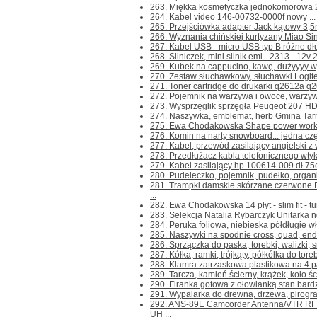
263. Miękka kosmetyczka jednokomorowa 
264. Kabel video 146-00732-0000f nowy ...
265. Przejściówka adapter Jack kątowy 3,5
266. Wyznania chińskiej kurtyzany Miao Sing
267. Kabel USB - micro USB typ B różne dłu
268. Silniczek, mini silnik emi - 2313 - 12
269. Kubek na cappucino, kawę, dużyyyy wys
270. Zestaw słuchawkowy, słuchawki Logit
271. Toner cartridge do drukarki q2612a q26
272. Pojemnik na warzywa i owoce, warzyw
273. Wysprzęglik sprzęgła Peugeot 207 HD
274. Naszywka, emblemat, herb Gmina Tarn
275. Ewa Chodakowska Shape power worko
276. Komin na narty snowboard... jedna częś
277. Kabel, przewód zasilający angielski z w
278. Przedłużacz kabla telefonicznego wtyk-
279. Kabel zasilający hp 100614-009 dł.75
280. Pudełeczko, pojemnik, pudełko, organize
281. Trampki damskie skórzane czerwone
...
282. Ewa Chodakowska 14 płyt - slim fit - tu
283. Selekcja Natalia Rybarczyk Unitarka n
284. Peruka foliowa, niebieska półdługie wł
285. Naszywki na spodnie cross, quad, endur
286. Sprzączka do paska, torebki, walizki, sm
287. Kółka, ramki, trójkąty, półkółka do toreb
288. Klamra zatrzaskowa plastikowa na 4 pa
289. Tarcza, kamień ścierny, krążek, koło 
290. Firanka gotowa z ołowianką stan bardz
291. Wypalarka do drewna, drzewa, pirogr
292. ANS-89E Camcorder Antenna/VTR RF
UH ...