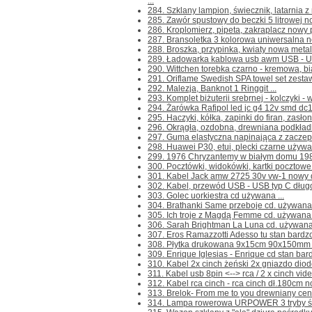
...
284. Szklany lampion, świecznik, latarnia z
285. Zawór spustowy do beczki 5 litrowej no
286. Kroplomierz, pipeta, zakraplacz nowy 
287. Bransoletka 3 kolorowa uniwersalna now
288. Broszka, przypinka, kwiaty nowa metal
289. Ładowarka kablowa usb awm USB - US
290. Wittchen torebka czarno - kremowa, bi
291. Oriflame Swedish SPA towel set zestaw
292. Malezja, Banknot 1 Ringgit ...
293. Komplet biżuterii srebrnej - kolczyki - 
294. Żarówka Rafipol led jc g4 12v smd dc1
295. Haczyki, kółka, zapinki do firan, zasłon
296. Okrągła, ozdobna, drewniana podkładka
297. Guma elastyczna napinająca z zaczepa
298. Huawei P30, etui, plecki czarne używa
299. 1976 Chryzantemy w białym domu 1980
300. Pocztówki, widokówki, kartki pocztowe 
301. Kabel Jack amw 2725 30v vw-1 nowy dł.
302. Kabel, przewód USB - USB typ C dług
303. Golec uorkiestra cd używana ...
304. Brathanki Same przeboje cd. używana 
305. Ich troje z Magdą Femme cd. używana .
306. Sarah Brightman La Luna cd. używana 
307. Eros Ramazzotti Adesso tu stan bardzo 
308. Płytka drukowana 9x15cm 90x150mm n
309. Enrique Iglesias - Enrique cd stan bard
310. Kabel 2x cinch żeński 2x gniazdo dio
311. Kabel usb 8pin <--> rca / 2 x cinch vide
312. Kabel rca cinch - rca cinch dł.180cm no
313. Brelok- From me to you drewniany cena
314. Lampa rowerowa URPOWER 3 tryby świ