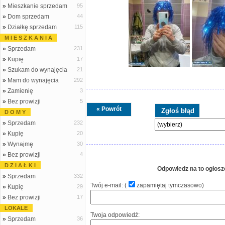
»
Mieszkanie sprzedam
95
»
Dom sprzedam
44
»
Działkę sprzedam
115
M I E S Z K A N I A
»
Sprzedam
231
»
Kupię
17
»
Szukam do wynajęcia
21
»
Mam do wynajęcia
292
»
Zamienię
3
»
Bez prowizji
5
« Powrót
D O M Y
»
Sprzedam
232
»
Kupię
20
»
Wynajmę
30
»
Bez prowizji
4
D Z I A Ł K I
Odpowiedz na to ogłosz
»
Sprzedam
332
Twój e-mail: (
zapamiętaj tymczasowo
)
»
Kupię
29
»
Bez prowizji
17
LOKALE
Twoja odpowiedź:
»
Sprzedam
36