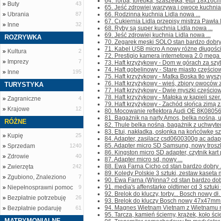
64. Torba, torebka, szaszetka, etui 18x16cm 
»
Buty
43
65. Jeść zdrowiej warzywa i owoce kuchnia 
»
Ubrania
87
66. Rodzinna kuchnia Lidla nowa ...
67. Cukiernia Lidla przepisy mistrza Pawła
»
Inne
32
68. Ryby są super kuchnia Lidla nowa ...
69. Jeść zdrowiej kuchnia Lidla nowa ...
ROZRYWKA
70. Zegarek męski SOLO stan bardzo dobry 
71. Kabel USB micro A nowy różne długości
»
Kultura
2
72. Prestigio kamera internetowa 2.0 mega 
»
Imprezy
7
73. Haft krzyżykowy - Dom w górach za szy
74. Haft gobelinowy - Stare miasto częściowo
»
Inne
195
75. Haft krzyżykowy - Matka Boska tło wyszyt
76. Haft krzyżykowy - wieś, zbiory owoców za
TURYSTYKA
77. Haft krzyżykowy - Dwie myszki częściowo
78. Haft krzyżykowy - Małpka w kąpieli szer
»
Zagraniczne
4
79. Haft krzyżykowy - Zachód słońca zimą za
»
Krajowe
12
80. Mocowanie reflektora Audi OE 8K08056
81. Bagażnik na narty Amos, belka nośna, u
RÓŻNE
82. Thule belka nośna, bagażnik z uchwyt
83. Etui, nakładka, osłonka na końcówkę sz
»
Kupię
25
84. Adapter, zasilacz csd0600300g ac adapt
85. Adapter micro SD Samsung, nowy troszkę
»
Sprzedam
1240
86. Kingston micro SD adapter, czytnik kart 
»
Zdrowie
40
87. Adapter micro sd, nowy ...
88. Ewa Farna Cicho cd stan bardzo dobry .
»
Zwierzęta
242
89. Kolędy Polskie 3 sztuki, zestaw kaseta
»
Zgubiono, Znaleziono
7
90. Ewa Farna (W)inna? cd stan bardzo dobr
91. media's affenstarke oldtimer cd 3 sztuki 
»
Niepełnosprawni pomoc
9
92. Brelok do kluczy, torby... Bosch nowy dł.
»
Bezpłatnie potrzebuję
26
93. Brelok do kluczy Bosch nowy 47x47mm p
94. Magnes Wietnam Vietnam z Wietnamu na
»
Bezpłatnie podaruję
61
95. Tarcza, kamień ścierny, krążek, koło ś
MATRYMONIALNE