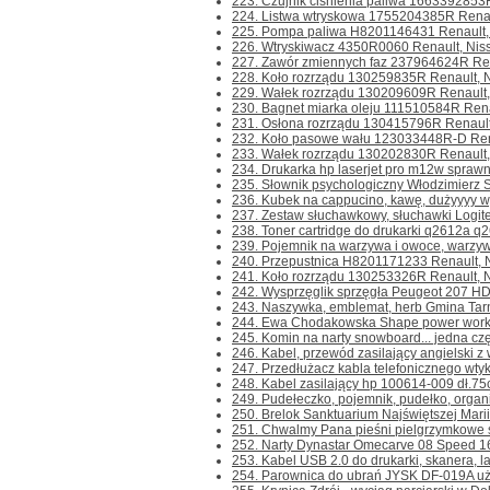
223. Czujnik ciśnienia paliwa 1663392853R-
224. Listwa wtryskowa 1755204385R Renault
225. Pompa paliwa H8201146431 Renault, N
226. Wtryskiwacz 4350R0060 Renault, Nissan
227. Zawór zmiennych faz 237964624R Rena
228. Koło rozrządu 130259835R Renault, Ni
229. Wałek rozrządu 130209609R Renault, N
230. Bagnet miarka oleju 111510584R Renau
231. Osłona rozrządu 130415796R Renault,
232. Koło pasowe wału 123033448R-D Renau
233. Wałek rozrządu 130202830R Renault, N
234. Drukarka hp laserjet pro m12w sprawna
235. Słownik psychologiczny Włodzimierz S
236. Kubek na cappucino, kawę, dużyyyy wys
237. Zestaw słuchawkowy, słuchawki Logit
238. Toner cartridge do drukarki q2612a q26
239. Pojemnik na warzywa i owoce, warzyw
240. Przepustnica H8201171233 Renault, Ni
241. Koło rozrządu 130253326R Renault, Ni
242. Wysprzęglik sprzęgła Peugeot 207 HD
243. Naszywka, emblemat, herb Gmina Tarn
244. Ewa Chodakowska Shape power worko
245. Komin na narty snowboard... jedna częś
246. Kabel, przewód zasilający angielski z w
247. Przedłużacz kabla telefonicznego wtyk-
248. Kabel zasilający hp 100614-009 dł.75
249. Pudełeczko, pojemnik, pudełko, organize
250. Brelok Sanktuarium Najświętszej Marii
251. Chwalmy Pana pieśni pielgrzymkowe śr
252. Narty Dynastar Omecarve 08 Speed 16
253. Kabel USB 2.0 do drukarki, skanera, la
254. Parownica do ubrań JYSK DF-019A użyt