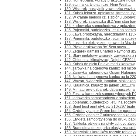
128. Homeopatia. Porady praktyczne nowa .
129. etui na karty płatnicze. Nine West ...
130. Wisiorek, naszyjnik, zawieszka ważka z
131. Kubek lekarza, aptekarza, farmaceuty, t
132. W krainie melodii cz. 1 zbiór ulubiony
133. Wisiorek, zawieszka dł.27mm stan bard
134. Ładowarka samochodowa z gniazdem U
135. Pojemniki, pudełeczko , etui na soczewk
136. Ława prostokątna, nierozkładana 115
137. Pojemniki, pudełeczko , etui na socze
138. Lusterko elektryczne, prawe do Mazda
139. Płytka drukowana 9x15cm nowa ...
140. Zegarek damski Charles Raymond używ
141. Stary metalowy wisiorek, zawieszka z 
142. Chłodnica klimatyzacji Delphi CF2044
143. Kubek do picia Pelavo med z korkową
144. żarówka halogenowa kanlux led mcob
145. Żarówka halogenowa Osram Halopineco
146. żarówka halogenowa kanlux qa fu 220-
147. Wazon, świecznik, lampion, słoik ozdob
148. Krajalnica, krajacz do jabłek 18x11cm 
149. Miniaturowy dzbanek, dzbanuszek na ś
150. Zestaw karteczek samoprzylepnych PODI 
151. ładowarka samochodowa z gniazdem us
152. pojemnik, pudełeczko , etui na soczew
153. Sinel best print etykiety 210x297 białe 
154. Ozdobny papier Green border paper cert
155. Ozdobny papier 7 arkuszy cena za cało
156. Etykieta samoprzylepna do druku papie
157. Naklejki, etykiety na płyty cd, dvd Zwec
158. Bransoleta do zegarka elastyczna srebr
159. Naszyjnik z koralików ręcznie robiony 