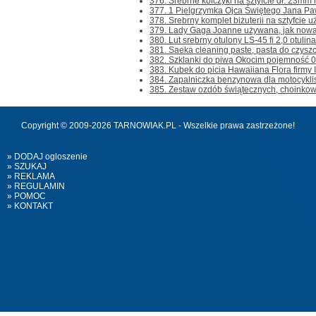
376. Srebrne kolczyki na sztyfcie dł. 23mm 
377. 1 Pielgrzymka Ojca Świętego Jana Pawł
378. Srebrny komplet biżuterii na sztyfcie u
379. Lady Gaga Joanne używana, jak nowa 
380. Lut srebrny otulony LS-45 fi 2,0 otulina
381. Saeka cleaning paste, pasta do czyszcz
382. Szklanki do piwa Okocim pojemność 0.5
383. Kubek do picia Hawaiiana Flora firmy Is
384. Zapalniczka benzynowa dla motocyklis
385. Zestaw ozdób świątecznych, choinkow
Copyright © 2009-2026 TARNOWIAK.PL - Wszelkie prawa zastrzeżone!
» DODAJ ogloszenie
» SZUKAJ
» REKLAMA
» REGULAMIN
» POMOC
» KONTAKT