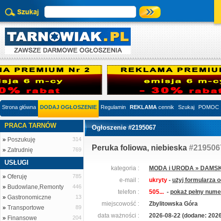
Strona główna
DODAJ OGŁOSZENIE
Regulamin
REKLAMA
cennik
Szukaj
POMOC
PRACA TARNÓW
Ogłoszenie #2195067
»
Poszukuję
314
Peruka foliowa, niebieska
#219506
»
Zatrudnię
769
USŁUGI
kategoria :
MODA i URODA » DAMSK
»
Oferuję
785
e-mail :
ukryty
-
użyj formularza 
»
Budowlane,Remonty
446
telefon :
505...
-
pokaż pełny numer
»
Gastronomiczne
13
miejscowość :
Zbylitowska Góra
»
Transportowe
89
data ważności :
2026-08-22 (dodane: 2026
»
Finansowe
204