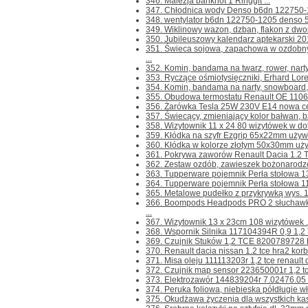
346. Malezja banknot 1 Ringgit ...
347. Chłodnica wody Denso b6dn 122750-12
348. wentylator b6dn 122750-1205 denso 5
349. Wiklinowy wazon, dzban, flakon z dwo
350. Jubileuszowy kalendarz aptekarski 201
351. Świeca sojowa, zapachowa w ozdob
...
352. Komin, bandama na twarz, rower, narty,
353. Ryczące ośmiotysięczniki, Erhard Loret
354. Komin, bandama na narty, snowboard, tw
355. Obudowa termostatu Renault OE 1106
356. Żarówka Tesla 25W 230V E14 nowa cen
357. Świecący, zmieniający kolor bałwan, b
358. Wizytownik 11 x 24 80 wizytówek w dob
359. Kłódka na szyfr Ezgrip 65x22mm używa
360. Kłódka w kolorze złotym 50x30mm uży
361. Pokrywa zaworów Renault Dacia 1.2 
362. Zestaw ozdób, zawieszek bożonarodz
363. Tupperware pojemnik Perła stołowa 13
364. Tupperware pojemnik Perła stołowa 11
365. Metalowe pudełko z przykrywką wys. 1
366. Boompods Headpods PRO 2 słuchawk
...
367. Wizytownik 13 x 23cm 108 wizytówek .
368. Wspornik Silnika 117104394R 0,9 1,2 
369. Czujnik Stuków 1,2 TCE 8200789728 Da
370. Renault dacia nissan 1.2 tce hra2 kor
371. Misa oleju 111113203r 1,2 tce renault 
372. Czujnik map sensor 223650001r 1,2 tc
373. Elektrozawór 144839204r 7.02476.05 1.2
374. Peruka foliowa, niebieska półdługie wł
375. Okudżawa życzenia dla wszystkich ka