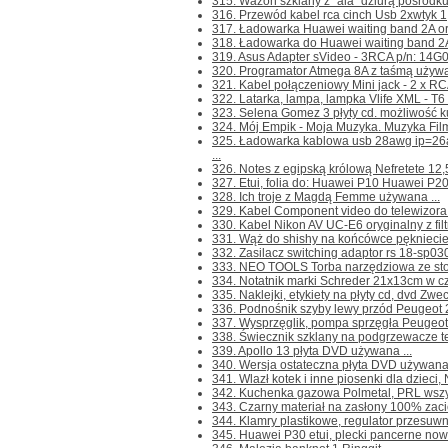
315. Wazon szklany z "ala" dziurą pośrodku, 
316. Przewód kabel rca cinch Usb 2xwtyk 1,
317. Ładowarka Huawei waiting band 2A or
318. Ładowarka do Huawei waiting band 2A
319. Asus Adapter sVideo - 3RCA p/n: 14G
320. Programator Atmega 8A z taśmą używan
321. Kabel połączeniowy Mini jack - 2 x RCA
322. Latarka, lampa, lampka Vlife XML - T6 
323. Selena Gomez 3 płyty cd. możliwość ku
324. Mój Empik - Moja Muzyka. Muzyka Filmow
325. Ładowarka kablowa usb 28awg ip=26
...
326. Notes z egipską królową Nefretete 12,5
327. Etui, folia do: Huawei P10 Huawei P20 M
328. Ich troje z Magdą Femme używana ...
329. Kabel Component video do telewizor
330. Kabel Nikon AV UC-E6 oryginalny z fil
331. Wąż do shishy na końcówce pękniecie 
332. Zasilacz switching adaptor rs 18-sp03
333. NEO TOOLS Torba narzędziowa ze stołk
334. Notatnik marki Schreder 21x13cm w czys
335. Naklejki, etykiety na płyty cd, dvd Zwec
336. Podnośnik szyby lewy przód Peugeot 2
337. Wysprzęglik, pompa sprzęgła Peugeot
338. Świecznik szklany na podgrzewacze tea
339. Apollo 13 płyta DVD używana ...
340. Wersja ostateczna płyta DVD używana 
341. Wlazł kotek i inne piosenki dla dzieci, 
342. Kuchenka gazowa Polmetal, PRL wszystk
343. Czarny materiał na zasłony 100% zaci
344. Klamry plastikowe, regulator przesuwny
345. Huawei P30 etui, plecki pancerne nowe