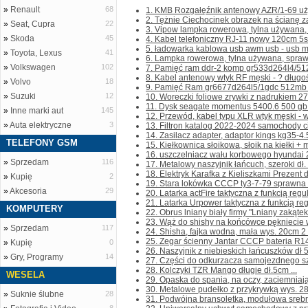
»
Renault
68
1. KMB Rozgałęźnik antenowy AZR/1-69 uży
2. Tężnie Ciechocinek obrazek na ścianę z
»
Seat, Cupra
22
3. Vipow lampka rowerowa, tylna używana, 
»
Skoda
45
4. Kabel telefoniczny RJ-11 nowy 120cm 5sz
5. ładowarka kablowa usb awm usb - usb min
»
Toyota, Lexus
41
6. Lampka rowerowa, tylna używana, spraw
»
Volkswagen
102
7. Pamięć ram ddr-2 komp gr533d264l4/512
8. Kabel antenowy wtyk RF męski - ? długo
»
Volvo
18
9. Pamięć Ram gr6677d264l5/1gdc 512mb 
»
Suzuki
12
10. Woreczki foliowe zrywki z nadrukiem 27
11. Dysk seagate momentus 5400.6 500 gb 5
»
Inne marki aut
145
12. Przewód, kabel typu XLR wtyk męski - w
»
Auta elektryczne
3
13. Filtron katalog 2022-2024 samochody ci
14. Zasilacz adapter, adaptor kings kg35-4
TELEFONY GSM
15. Kiełkownica słoikowa, słoik na kiełki + m
16. uszczelniacz wału korbowego hyundai 
»
Sprzedam
116
17. Metalowy naszyjnik łańcuch, szeroki dł. 
18. Elektryk Karafka z Kieliszkami Prezent dl
»
Kupię
2
19. Stara lokówka CCCP ty3-7-79 sprawna .
»
Akcesoria
29
20. Latarka actFire taktyczna z funkcją regul
21. Latarka Urpower taktyczna z funkcją regu
KOMPUTERY
22. Obrus lniany biały firmy "Lniany zakątek
23. Wąż do shishy na końcówce pękniecie wi
»
Sprzedam
117
24. Shisha, fajka wodna, mała wys. 20cm 2 s
25. Zegar ścienny Jantar CCCP bateria R14 
»
Kupię
0
26. Naszyjnik z niebieskich łańcuszków dł 
»
Gry, Programy
14
27. Części do odkurzacza samojezdnego szczo
28. Kolczyki TZR Mango długie dł.5cm ...
WESELA
29. Opaska do spania, na oczy, zaciemniają
30. Metalowe pudełko z przykrywką wys. 28
»
Suknie ślubne
28
31. Podwójna bransoletka, modułowa srebrn