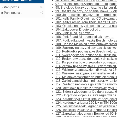
96. Transmiter samochodowy fm modulator 
97. Etykieta samoprzylepna do druku, papie
»
Pan pozna ...
86
98. Brelok do kluczy... dł. łącznie z łańcus
99. Opaska na oczy, do spania, nowa 19x9c
»
Pani pozna ...
40
100. Jogurtownica, urządzenie do produkcji 
101. Kelly Family Growin' up CD używana ..
102. Kelly Family From Their Hearts CD uży
103. Opaska na oczy do spania, czarna now
104. Zakopower Drugie pół cd ...
105. Pink Tr. cd jak nowa ...
106. Pink Beautiful trauma cd jak nowa ...
107. Podkładka pod myszkę Bosch motoryza
108. Harissa Mewa cd nowa oprawka troszkę
109. Zaczepy na uszy, klipsy, zacisk, uchw
110. Podkładka pod myszkę Bosch motoryza
111. Świecący kabel, ozdobne muszelki na s
112. Brelok, otwieracz do butelek dł. całkow
113. Księga skarbów przewodnik po najwspa
114. Zestaw płyt cd-rw, dvd-r 1x verbatin cd-
115. Wisiorek z łańcuszkiem dł. wisiorka 18
116. Wisiorek, naszyjnik, zawieszka kwiat z
117. Metalowy otwieracz do butelek brelok l
118. Żakiet damski chain print szer. w ramio
119. Zasilacz sieciowy z gniazdem samoch
120. Metalowe pudełko z przykrywką wys. 2
121. Bidon z wkładem na lód duka casual 60
122. Obręcz do krojenia ciasta regulowana
123. Karabińczyk z krętlikiem, zabezpiecze
124. Kordonek ariadna 120 tex mf454 100g 
125. Zestaw nasadek Legrand używany w do
126. Tabliczka, zawieszka, ozdobna tablicz
127. Żarówka halogenowa Bemko led 60-30