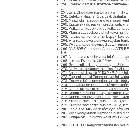
255. Krynica Zdrój - wyciąg narciarski w Dol
256. Trampki damskie skórzane czerwone
...
257. Ewa Chodakowska 14 płyt - slim fit - tu
258. Selekcja Natalia Rybarczyk Unitarka n
259. Naszywki na spodnie cross, quad, endur
260. Sprzączka do paska, torebki, walizki, sm
261. Kółka, ramki, trójkąty, półkółka do toreb
262. Klamra zatrzaskowa plastikowa na 4 pa
263. Tarcza, kamień ścierny, krążek, koło 
264. Firanka gotowa z ołowianką stan bardz
265. Wypalarka do drewna, drzewa, pirogr
266. ANS-89E Camcorder Antenna/VTR RF
UH ...
267. Magnetyczny uchwyt na telefon do sam
268. Leki po Dyplomie 2011/I wydanie ogóln
269. Świecznik szklany , zielony, na 3 świec
270. Nożyki do dekorowania ciast 8 sztuk n
271. Antena wi-fi gw.40 2153 2.4/5.8ghz jak
272. Zegarek męski Emerson stan jak widać
273. Parowar tefal convenient vc1401 900 w
274. ładowarka do telefonu z różnymi końc
275. Allen Carr prosta metoda jak skuteczni
276. Komplet biżuterii, nowy - wisiorek dł.4,5
277. Kubek szklany - ptak z rurką wys. 14c
278. Srebrna zawieszka, wisiorek dł. 3,5cm 
279. Srebrna zawieszka, wisiorek dł. 2,8cm 
280. Tarka KASIMIR do serów, cytrusów, imbir
281. Wyjątkowy kubek Najwspanialsza Mama
282. Pompa oleju olejowa wałki VW PASS
...
283. LEDITOU Energooszczędna lampka bi