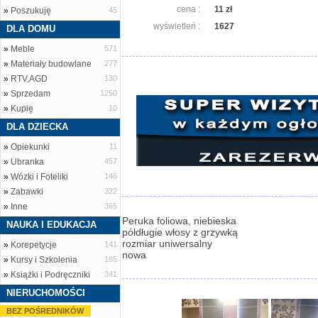
cena :
11 zł
»
Poszukuję
45
wyświetleń :
1627
DLA DOMU
»
Meble
571
»
Materiały budowlane
277
»
RTV,AGD
130
»
Sprzedam
1250
»
Kupię
10
DLA DZIECKA
»
Opiekunki
11
»
Ubranka
457
»
Wózki i Foteliki
146
»
Zabawki
322
»
Inne
365
Peruka foliowa, niebieska
NAUKA I EDUKACJA
półdługie włosy z grzywką
rozmiar uniwersalny
»
Korepetycje
141
nowa
»
Kursy i Szkolenia
185
»
Książki i Podręczniki
341
NIERUCHOMOŚCI
BEZ POŚREDNIKÓW