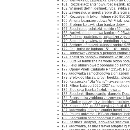
160. Identyfikator, zawieszka, brelok do klu
161. Rozdzielacz antenowy, rozgałęźnik, spli
162. Wisiorek delfin, delfinek, ryba , rybka s
163. Zawieszka, wisiorek srebro dł. 2,8cm s
164. Rozgałęźnik telkom telmor r-20 950 2
165. Antena bezprzewodowa Wi-Fi jak nowa 
166. Srebrne kolczyki stan bardzo dobry ...
167. Spodnie ogrodniczki męskie r.52 nowe 
168. żarówka halogenowa kanlux g9-25w/e
169. Pudełko, pudełeczko, organizer z przeg
170. Sekretnik, zawieszka, medalion, puzder
171. Srebrny łańcuszek kuleczki srebro 925
172. Etui, torba do laptopa 15" - 16" + mała 
173. Jonnesway citroen & peugeot engine ti
174. Kostki do napojów kolorowe kostki lodu
175. Butelka termiczna na wodę bidon pod
176. Felgi aluminiowe z oponami do samoch
177. Opony Pirelli Cinturato P7 235/45 R18 
178. ładowarka samochodowa z gniazdem us
179. Brelok do kluczy, torby , torebki... pleci
180. Książeczka "Dla Mamy" - życzenia - wie
181. Filtron katalog 2025-2027 samochody
182. Siedząca figurka 2sztuki nowa ...
183. Spodenki fitness cardio, damskie Decat
184. Bransoletka zrobiona z czerwonych ka
185. Choker, naszyjnik z cienkich drucików 
186. Kabel rs232, rs-232 męsko-żeński dł.6
187. ładowarka, adapter, courier travel char
188. Philips universal USB car charger, ł
189. Ładowarka samochodowa z wtykiem gni
190. Zasilacz, adapter, ładowarka sieciowa 
191. ładowarka, zasilacz travel adapter lg st