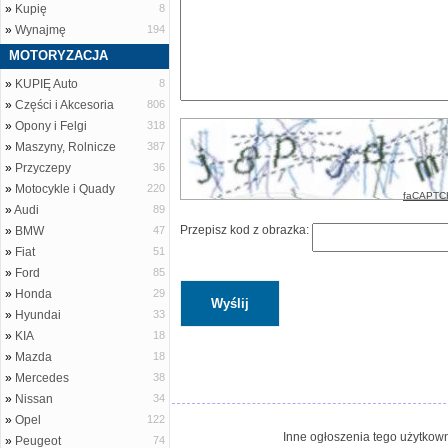
»
Kupię
8
»
Wynajmę
194
MOTORYZACJA
»
KUPIĘ Auto
8
»
Części i Akcesoria
806
»
Opony i Felgi
318
»
Maszyny, Rolnicze
387
»
Przyczepy
36
»
Motocykle i Quady
220
faCAPTC
»
Audi
89
Przepisz kod z obrazka:
»
BMW
47
»
Fiat
51
»
Ford
85
»
Honda
29
»
Hyundai
33
»
KIA
18
»
Mazda
18
»
Mercedes
38
»
Nissan
34
»
Opel
122
Inne ogłoszenia tego użytkown
»
Peugeot
74