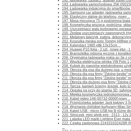
192. ładowarka, zasilacz, adapter travel cha
193. Ładowarka samochodowa JSK 050150 
194. Ładowarka indukcyjna do smartfonów 
195. Samsung car adapter, ładowarka samo
196. Elastyczny statyw do telefonu, nowy ...
197. Masa mocująca 75 g podzielona biała 
198. Kosmetyczka wisząca, podróżna, skład
199. Uszczelniacz wału korbowego oprawa
200. Zestaw uszczelniaczy zaworowych Hyu
201. Metalowy talerzyk, patera, dekoracyjny
202. Koszulka męska polo Tommy Hilfiger ro
203. Kalendarz 1985 pttk 13x15cm ...
204. Huawei P10 folia - 2 szt., nowe etui - 1 
205. Bransoletka robiona ręcznie z koralikó
206. Oryginalna ładowarka nokia ac-3e z ci
207. Wiązka elektryczna silnika VW Polo 1,
208. Kubek do napojów wielokrotnego użytku 
209. Obroża dla psa dla dużego psa, u mnie
210. Obroża dla psa firmy "Zdolne bestie" m
211. Obroża dla psa firmy "Zdolne bestie" m
212. Obroża dla dużego psa firmy "Zdolne be
213. Tarcza, kamień ścierny, krążek, koło 
214. Opaska na oczy do spania 3D, satyno
215. Miękka kosmetyczka jednokomorowa 
216. Kabel video 146-00732-0000f nowy ...
217. Przejściówka adapter Jack kątowy 3,5
218. Wyznania chińskiej kurtyzany Miao Sing
219. Kabel USB - micro USB typ B różne dłu
220. Silniczek, mini silnik emi - 2313 - 12
221. Latarka LED marki Lighting Ever mała
222. Cewka zapłonowa 224333332428R Ren
...