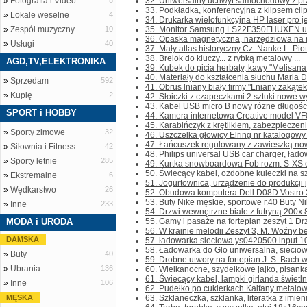
»
Fotografia i Video
8
32. Uniwersalny uchwyt samochodowy z prz
33. Podkładka, konferencyjna z klipsem clip
»
Lokale weselne
4
34. Drukarka wielofunkcyjna HP laser pro j
»
Zespół muzyczny
10
35. Monitor Samsung LS22F350FHUXEN uży
36. Opaska magnetyczna, narzędziowa na na
»
Usługi
40
37. Mały atlas historyczny Cz. Nanke L. Pio
38. Brelok do kluczy... z rybką metalowy ...
AGD,TV,ELEKTRONIKA
39. Kubek do picia herbaty, kawy "Melisana 
40. Materiały do kształcenia słuchu Maria D
»
Sprzedam
592
41. Obrus lniany biały firmy "Lniany zakątek
»
Kupię
2
42. Słoiczki z czapeczkami 2 sztuki nowe wy
43. Kabel USB micro B nowy różne długości
SPORT i HOBBY
44. Kamera internetowa Creative model VF0
45. Karabińczyk z krętlikiem, zabezpieczen
»
Sporty zimowe
32
46. Uszczelka głowicy Elring nr katalogowy
47. Łańcuszek regulowany z zawieszką nowy
»
Siłownia i Fitness
42
48. Philips universal USB car charger, ład
»
Sporty letnie
285
49. Kurtka snowboardowa Fob rozm. S-XS cho
50. Świecący kabel, ozdobne kuleczki na sz
»
Ekstremalne
6
51. Jogurtownica, urządzenie do produkcji jo
»
Wędkarstwo
26
52. Obudowa komputera Dell D08D Vostro 38
53. Buty Nike męskie, sportowe r.40 Buty Ni
»
Inne
233
54. Drzwi wewnętrzne białe z futryną 200x 8
MODA i URODA
55. Gamy i pasaże na fortepian zeszyt 1 Drze
56. W krainie melodii Zeszyt 3, M. Woźny be
DAMSKA
57. ładowarka sieciowa ys0420500 input 10
58. Ładowarka do Glo uniwersalna, sieciowa
»
Buty
40
59. Drobne utwory na fortepian J. S. Bach w
»
Ubrania
136
60. Wielkanocne, szydełkowe jajko, pisanka
61. Świecący kabel, lampki girlanda świetlna
»
Inne
106
62. Pudełko po cukierkach Kalfany metalowe
MĘSKA
63. Szklaneczka, szklanka, literatka z imien