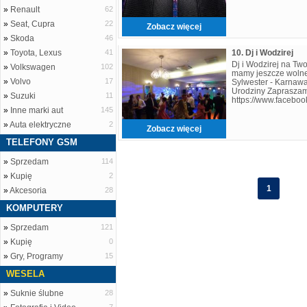
»
Renault
62
»
Seat, Cupra
22
Zobacz więcej
»
Skoda
46
»
Toyota, Lexus
41
10. Dj i Wodzirej
Dj i Wodzirej na Tw
»
Volkswagen
102
mamy jeszcze wolne 
»
Volvo
17
Sylwester - Karnawa
Urodziny Zapraszam
»
Suzuki
11
https://www.facebo
»
Inne marki aut
145
»
Auta elektryczne
2
Zobacz więcej
TELEFONY GSM
»
Sprzedam
114
»
Kupię
2
1
»
Akcesoria
28
KOMPUTERY
»
Sprzedam
121
»
Kupię
0
»
Gry, Programy
15
WESELA
»
Suknie ślubne
28