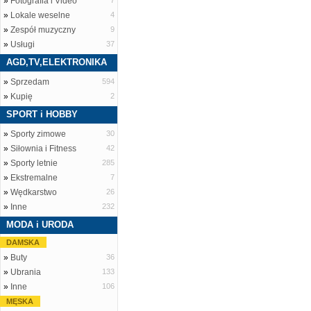
»
Fotografia i Video
7
»
Lokale weselne
4
»
Zespół muzyczny
9
»
Usługi
37
AGD,TV,ELEKTRONIKA
»
Sprzedam
594
»
Kupię
2
SPORT i HOBBY
»
Sporty zimowe
30
»
Siłownia i Fitness
42
»
Sporty letnie
285
»
Ekstremalne
7
»
Wędkarstwo
26
»
Inne
232
MODA i URODA
DAMSKA
»
Buty
36
»
Ubrania
133
»
Inne
106
MĘSKA