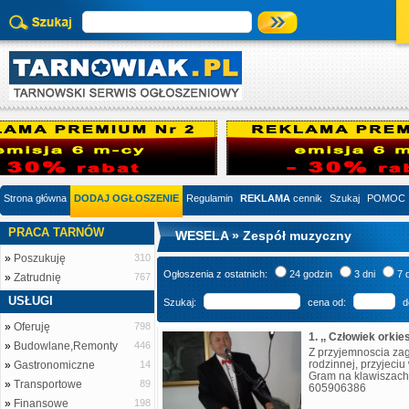
Strona główna
DODAJ OGŁOSZENIE
Regulamin
REKLAMA
cennik
Szukaj
POMOC
PRACA TARNÓW
WESELA » Zespół muzyczny
»
Poszukuję
310
Ogłoszenia z ostatnich:
24 godzin
3 dni
7 
»
Zatrudnię
767
USŁUGI
Szukaj:
cena od:
d
»
Oferuję
798
1. ,, Człowiek orkie
»
Budowlane,Remonty
446
Z przyjemnoscia za
rodzinnej, przyjeci
»
Gastronomiczne
14
Gram na klawiszach 
»
Transportowe
89
605906386
»
Finansowe
198