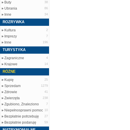
»
Buty
38
»
Ubrania
86
»
Inne
34
ROZRYWKA
»
Kultura
2
»
Imprezy
7
»
Inne
196
TURYSTYKA
»
Zagraniczne
4
»
Krajowe
14
RÓŻNE
»
Kupię
25
»
Sprzedam
1279
»
Zdrowie
41
»
Zwierzęta
238
»
Zgubiono, Znaleziono
7
»
Niepełnosprawni pomoc
10
»
Bezpłatnie potrzebuję
27
»
Bezpłatnie podaruję
59
MATRYMONIALNE