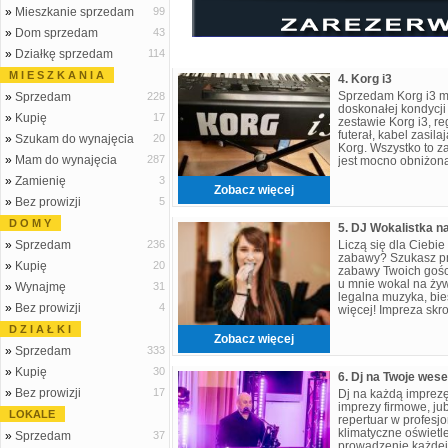
»
Mieszkanie sprzedam
99
»
Dom sprzedam
43
»
Działkę sprzedam
114
M I E S Z K A N I A
4. Korg i3
Sprzedam Korg i3 m
»
Sprzedam
228
doskonałej kondycj
»
Kupię
17
zestawie Korg i3, r
futerał, kabel zasila
»
Szukam do wynajęcia
20
Korg. Wszystko to 
»
Mam do wynajęcia
287
jest mocno obniżona
»
Zamienię
3
Zobacz więcej
»
Bez prowizji
5
D O M Y
»
Sprzedam
236
Liczą się dla Ciebi
zabawy? Szukasz pro
»
Kupię
20
zabawy Twoich gości?
u mnie wokal na żyw
»
Wynajmę
31
legalna muzyka, bies
»
Bez prowizji
4
więcej! Impreza skro
pew
D Z I A Ł K I
Zobacz więcej
»
Sprzedam
333
»
Kupię
30
6. Dj na Twoje wese
»
Bez prowizji
17
Dj na każdą imprez
imprezy firmowe, jub
LOKALE
repertuar w profesj
klimatyczne oświetl
»
Sprzedam
37
prowadzenie każdej