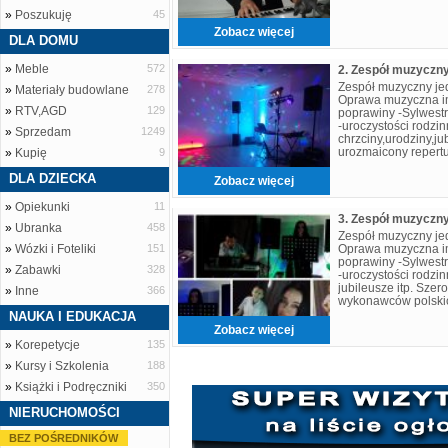
»
Poszukuję
45
Zobacz więcej
DLA DOMU
»
Meble
572
Zespół muzyczny je
»
Materiały budowlane
278
Oprawa muzyczna imp
»
RTV,AGD
129
poprawiny -Sylwestr
-uroczystości rodzin
»
Sprzedam
1249
chrzciny,urodziny,jub
urozmaicony repert
»
Kupię
9
i zagranicznych. Pe
DLA DZIECKA
Zobacz więcej
»
Opiekunki
11
»
Ubranka
458
Zespół muzyczny je
»
Wózki i Foteliki
151
Oprawa muzyczna imp
poprawiny -Sylwestr
»
Zabawki
328
-uroczystości rodzin
jubileusze itp. Szer
»
Inne
366
wykonawców polskich
profesjonalizm i do
NAUKA I EDUKACJA
Zobacz więcej
»
Korepetycje
135
»
Kursy i Szkolenia
188
»
Książki i Podręczniki
350
NIERUCHOMOŚCI
BEZ POŚREDNIKÓW