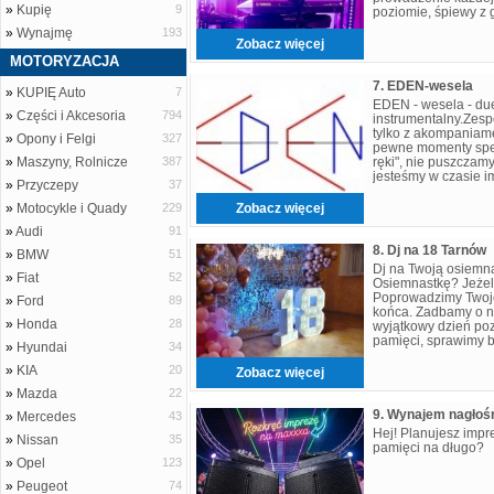
»
Kupię
9
poziomie, śpiewy z 
przystępna cena! w
»
Wynajmę
193
Zobacz więcej
MOTORYZACJA
7. EDEN-wesela
»
KUPIĘ Auto
7
EDEN - wesela - du
»
Części i Akcesoria
794
instrumentalny.Zesp
tylko z akompaniam
»
Opony i Felgi
327
pewne momenty spec
»
Maszyny, Rolnicze
387
ręki", nie puszczam
jesteśmy w czasie i
»
Przyczepy
37
bawimy gości. Oboj
»
Motocykle i Quady
229
Zobacz więcej
»
Audi
91
8. Dj na 18 Tarnów
»
BMW
51
Dj na Twoją osiemn
»
Fiat
52
Osiemnastkę? Jeżeli 
Poprowadzimy Twoje
»
Ford
89
końca. Zadbamy o n
»
Honda
28
wyjątkowy dzień po
pamięci, sprawimy b
»
Hyundai
34
jeszcze na takiej im
»
KIA
20
Zobacz więcej
»
Mazda
22
»
Mercedes
43
Hej! Planujesz impr
»
Nissan
35
pamięci na długo?
»
Opel
123
»
Peugeot
74