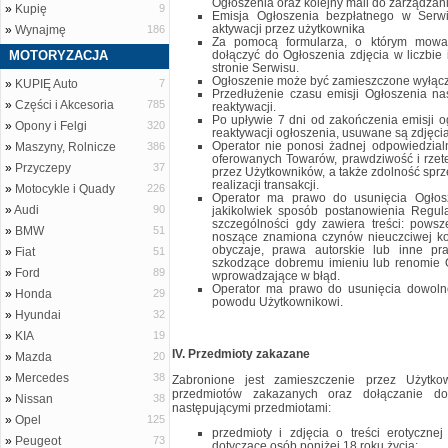
Ogłoszenia oraz kolejny mail do zarządza
»
Kupię
9
Emisja Ogłoszenia bezpłatnego w Serwi
aktywacji przez użytkownika
»
Wynajmę
186
Za pomocą formularza, o którym mowa
MOTORYZACJA
dołączyć do Ogłoszenia zdjęcia w liczbie
stronie Serwisu.
Ogłoszenie może być zamieszczone wyłączn
»
KUPIĘ Auto
7
Przedłużenie czasu emisji Ogłoszenia na
»
Części i Akcesoria
785
reaktywacji.
Po upływie 7 dni od zakończenia emisji o
»
Opony i Felgi
320
reaktywacji ogłoszenia, usuwane są zdjęcia
Operator nie ponosi żadnej odpowiedzialn
»
Maszyny, Rolnicze
386
oferowanych Towarów, prawdziwość i rzet
»
Przyczepy
37
przez Użytkowników, a także zdolność spr
realizacji transakcji.
»
Motocykle i Quady
226
Operator ma prawo do usunięcia Ogłosz
»
Audi
90
jakikolwiek sposób postanowienia Regul
szczególności gdy zawiera treści: pows
»
BMW
51
noszące znamiona czynów nieuczciwej ko
obyczaje, prawa autorskie lub inne pra
»
Fiat
51
szkodzące dobremu imieniu lub renomie O
»
Ford
89
wprowadzające w błąd.
Operator ma prawo do usunięcia dowoln
»
Honda
29
powodu Użytkownikowi.
»
Hyundai
32
»
KIA
19
IV. Przedmioty zakazane
»
Mazda
20
»
Mercedes
38
Zabronione jest zamieszczenie przez Użytko
przedmiotów zakazanych oraz dołączanie d
»
Nissan
38
następującymi przedmiotami:
»
Opel
125
przedmioty i zdjęcia o treści erotycznej
»
Peugeot
73
dotyczące osób poniżej 18 roku życia;