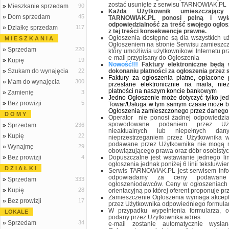
zostać usunięte z serwisu TARNOWIAK.PL
»
Mieszkanie sprzedam
90
Każda Użytkownik umieszczający
»
Dom sprzedam
45
TARNOWIAK.PL ponosi pełną i wył
odpowiedzialność za treść swojego ogło
»
Działkę sprzedam
117
z tej treści konsekwencje prawne.
Ogłoszenia dostępne są dla wszystkich uż
M I E S Z K A N I A
Ogłoszeniem na stronie Serwisu zamieszcza
»
Sprzedam
220
który umożliwia użytkownikowi Internetu p
e-mail przypisany do Ogłoszenia
»
Kupię
19
Nowość!!!
Faktury elektroniczne będą 
»
Szukam do wynajęcia
22
dokonaniu płatności za ogłoszenia przez
Faktury za ogłoszenia płatne, opłacone
»
Mam do wynajęcia
300
przesłane elektronicznie na maila, ni
płatności na naszym koncie bankowym
»
Zamienię
3
Jedno Ogłoszenie może dotyczyć tylko je
»
Bez prowizji
5
Towar/Usługa w tym samym czasie może b
Ogłoszenia zamieszczonego przez danego
D O M Y
Operator nie ponosi żadnej odpowiedzia
spowodowane podaniem przez Użyt
»
Sprzedam
236
nieaktualnych lub niepełnych da
»
Kupię
22
nieprzestrzeganiem przez Użytkownika
podawane przez Użytkownika nie mogą n
»
Wynajmę
29
obowiązującego prawa oraz dóbr osobistych
»
Bez prowizji
4
Dopuszczalne jest wstawianie jednego lin
ogłoszenia jednak poniżej 6 linii tekstu/wi
D Z I A Ł K I
Serwis TARNOWIAK.PL jest serwisem info
odpowiadamy za ceny podawane
»
Sprzedam
333
ogłoszeniodawców. Ceny w ogłoszeniach 
»
Kupię
28
orientacyjną po której oferent proponuje pr
Zamieszczenie Ogłoszenia wymaga akcept
»
Bez prowizji
17
przez Użytkownika odpowiedniego formular
W przypadku wypełnienia formularza,
LOKALE
podany przez Użytkownika adres
»
Sprzedam
34
e-mail zostanie automatycznie wysł