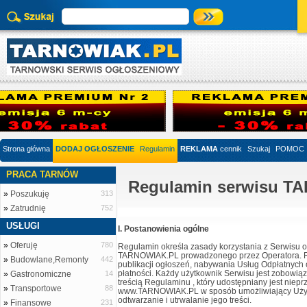
Strona główna
DODAJ OGŁOSZENIE
Regulamin
REKLAMA
cennik
Szukaj
POMOC
PRACA TARNÓW
Regulamin serwisu T
»
Poszukuję
313
»
Zatrudnię
752
USŁUGI
I. Postanowienia ogólne
»
Oferuję
780
Regulamin określa zasady korzystania z Serwisu
TARNOWIAK.PL prowadzonego przez Operatora. R
»
Budowlane,Remonty
442
publikacji ogłoszeń, nabywania Usług Odpłatnych 
płatności. Każdy użytkownik Serwisu jest zobowią
»
Gastronomiczne
14
treścią Regulaminu , który udostępniany jest niepr
»
Transportowe
88
www.TARNOWIAK.PL w sposób umożliwiający Użyt
odtwarzanie i utrwalanie jego treści.
»
Finansowe
231