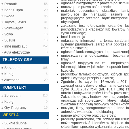
ogłoszeń niezgodnych z prawem polskim 
»
Renault
58
naruszające prawa osób trzecich;
»
Seat, Cupra
20
materiały obsceniczne, obraźliwe, łam
nawołujące do nienawiści rasowej, et
»
Skoda
45
propagujących przemoc, bądź niezgodne 
obyczajami;
»
Toyota, Lexus
41
zakazane jest oferowanie organów lud
»
Volkswagen
96
pochodzących z kradzieży lub towarów n
życia ludzkiego;
»
Volvo
18
broń i amunicja
»
Suzuki
13
ogłaszanie informacji na temat zarabia
systemy piramidowe, zarabiania poprzez od
»
Inne marki aut
152
które nie istnieją;
ogłoszeń konkurencyjnych do prowadzonej 
»
Auta elektryczne
3
umieszczanie w ogłoszeniach bezpłatny
firmy
TELEFONY GSM
ogłoszeń mających na celu niepokojeni
informacji, które w jakikolwiek sposób ła
»
Sprzedam
108
trzecich;
»
Kupię
3
produktów farmakologicznych, których sp
apteki i wymaga przepisu lekarza;
»
Akcesoria
29
Zgodnie z Ustawą z dnia 16 września 2011 
zwierząt oraz ustawy o utrzymaniu czysto
KOMPUTERY
życie 01.01.2012 roku (art. 10a i 10b) 
obrotu i nabywania psów i kotów poza mie
»
Sprzedam
113
Zakaz nie dotyczy hodowli zwierząt zarej
organizacjach społecznych, których statu
»
Kupię
0
związana z hodowlą rasowych psów i kotó
»
Gry, Programy
15
muzyka, filmy, oprogramowanie i inne t
autorskie/ własność intelektualną;
WESELA
napoje alkoholowe oraz papierosy;
produkty podrobione, tzn. towary lub usł
może wprowadzić klientów w błąd co do p
»
Suknie ślubne
27
składników, sposobu wykonania, przydatno