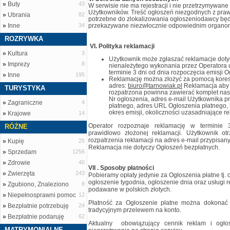
»
Buty
43
W serwisie nie ma rejestracji i nie przetrzymywa
Użytkowników. Treść ogłoszeń niezgodnych z praw
»
Ubrania
82
potrzebne do zlokalizowania ogłoszeniodawcy będ
»
Inne
34
przekazywane niezwłocznie odpowiednim organom
ROZRYWKA
VI. Polityka reklamacji
»
Kultura
3
Użytkownik może zgłaszać reklamacje dot
»
Imprezy
8
nienależytego wykonania przez Operatora u
terminie 3 dni od dnia rozpoczęcia emisji 
»
Inne
195
Reklamację można złożyć za pomocą koresp
adres:
biuro@tarnowiak.pl
Reklamacja aby 
TURYSTYKA
rozpatrzona powinna zawierać komplet nast
Nr ogłoszenia, adres e-mail Użytkownika p
»
Zagraniczne
4
płatnego, adres URL Ogłoszenia płatnego, 
okres emisji, okoliczności uzasadniające r
»
Krajowe
14
Operator rozpoznaje reklamację w terminie 
RÓŻNE
prawidłowo złożonej reklamacji. Użytkownik ot
rozpatrzenia reklamacji na adres e-mail przypisan
»
Kupię
25
Reklamacja nie dotyczy Ogłoszeń bezpłatnych.
»
Sprzedam
1256
»
Zdrowie
40
VII . Sposoby płatności
»
Zwierzęta
243
Pobieramy opłaty jedynie za Ogłoszenia płatne tj. 
ogłoszenie tygodnia, ogłoszenie dnia oraz usługi 
»
Zgubiono, Znaleziono
8
podawane w polskich złotych.
»
Niepełnosprawni pomoc
12
Płatność za Ogłoszenie płatne można dokonać
»
Bezpłatnie potrzebuję
24
tradycyjnym przelewem na konto.
»
Bezpłatnie podaruję
62
Aktualny obowiązujący cennik reklam i ogłos
MATRYMONIALNE