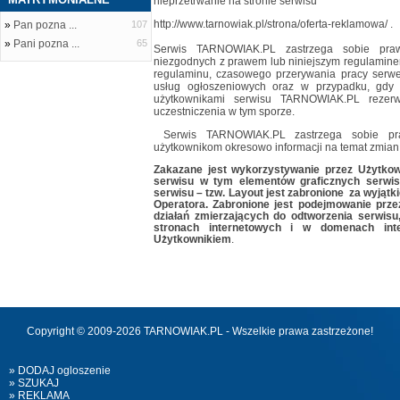
nieprzetrwanie na stronie serwisu
http://www.tarnowiak.pl/strona/oferta-reklamowa/ .
»
Pan pozna ...
107
»
Pani pozna ...
65
Serwis TARNOWIAK.PL zastrzega sobie pra
niezgodnych z prawem lub niniejszym regulamine
regulaminu, czasowego przerywania pracy serwe
usług ogłoszeniowych oraz w przypadku, gdy
użytkownikami serwisu TARNOWIAK.PL rezer
uczestniczenia w tym sporze.
Serwis TARNOWIAK.PL zastrzega sobie pr
użytkownikom okresowo informacji na temat zmian 
Zakazane jest wykorzystywanie przez Użytkow
serwisu w tym elementów graficznych serwis
serwisu – tzw. Layout jest zabronione za wyjąt
Operatora. Zabronione jest podejmowanie prze
działań zmierzających do odtworzenia serwis
stronach internetowych i w domenach int
Użytkownikiem
.
Copyright © 2009-2026 TARNOWIAK.PL - Wszelkie prawa zastrzeżone!
» DODAJ ogloszenie
» SZUKAJ
» REKLAMA