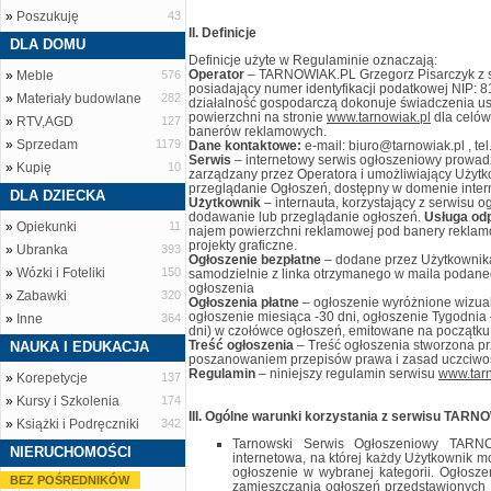
»
Poszukuję
43
II. Definicje
DLA DOMU
Definicje użyte w Regulaminie oznaczają:
Operator
– TARNOWIAK.PL Grzegorz Pisarczyk z s
»
Meble
576
posiadający numer identyfikacji podatkowej NIP: 
»
Materiały budowlane
282
działalność gospodarczą dokonuje świadczenia u
powierzchni na stronie
www.tarnowiak.pl
dla celów
»
RTV,AGD
127
banerów reklamowych.
»
Sprzedam
1179
Dane kontaktowe:
e-mail: biuro@tarnowiak.pl , te
Serwis
– internetowy serwis ogłoszeniowy prowad
»
Kupię
10
zarządzany przez Operatora i umożliwiający Użyt
przeglądanie Ogłoszeń, dostępny w domenie inter
DLA DZIECKA
Użytkownik
– internauta, korzystający z serwisu
dodawanie lub przeglądanie ogłoszeń.
Usługa od
»
Opiekunki
11
najem powierzchni reklamowej pod banery reklam
projekty graficzne.
»
Ubranka
393
Ogłoszenie bezpłatne
– dodane przez Użytkownik
»
Wózki i Foteliki
150
samodzielnie z linka otrzymanego w maila podane
ogłoszenia
»
Zabawki
320
Ogłoszenia płatne
– ogłoszenie wyróżnione wizual
ogłoszenie miesiąca -30 dni, ogłoszenie Tygodnia 
»
Inne
364
dni) w czołówce ogłoszeń, emitowane na początku 
Treść ogłoszenia
– Treść ogłoszenia stworzona pr
NAUKA I EDUKACJA
poszanowaniem przepisów prawa i zasad uczciwoś
Regulamin
– niniejszy regulamin serwisu
www.tarn
»
Korepetycje
137
»
Kursy i Szkolenia
174
III. Ogólne warunki korzystania z serwisu TAR
»
Książki i Podręczniki
342
Tarnowski Serwis Ogłoszeniowy TARNO
NIERUCHOMOŚCI
internetowa, na której każdy Użytkownik m
ogłoszenie w wybranej kategorii. Ogłoszen
BEZ POŚREDNIKÓW
zamieszczania ogłoszeń przedstawionyc