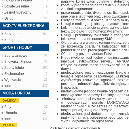
»
Fotografia i Video
8
naprawy, konserwacji lub innych istotnych 
konta w programach partnerskich i lojalno
»
Lokale weselne
4
z takimi programami;
»
Zespół muzyczny
9
prace magisterskie, dyplomowe, licencjack
inne prace tego typu oraz usługi związane 
»
Usługi
39
Bilety na mecze piłki nożnej. Koncerty muz
Usługi e-mailingu, tj. obsługa masowej kor
AGD,TV,ELEKTRONIKA
Leki i inne substancje czynne, za wyjątki
leków ziołowych lub homeopatycznych.
»
Sprzedam
604
Usługi i przedmioty związane z zachęca
tekstowej na płatne numery SMS.
»
Kupię
2
Ofert pracy: z wynagrodzeniem wyłącznie p
ze sprzedażą opartą na katalogach lub
SPORT i HOBBY
partnerskich (np. praca poprzez klikanie w li
Ofert pracy poza terytorium Polski
»
Sporty zimowe
32
Niedozwolone jest celowe umieszczani
mailowe użytkowników serwisu TARNOW
»
Siłownia i Fitness
41
których działanie może doprowadzić do us
»
Sporty letnie
282
danych,
niedozwolone jest umieszczanie linków 
»
Ekstremalne
6
temacie ogłoszenia bezpłatnego. Zastrz
»
Wędkarstwo
26
wybiórczego usuwania ogłoszeń bezpłat
posiadają odnośniki/łącza/linki do ogłosz
»
Inne
237
firmowych;
niedozwolone jest dodawanie ogłoszeń dar
MODA i URODA
masowy oraz reklamowy. Prosimy o dodawa
niedozwolone jest wykorzystywanie kontak
DAMSKA
w ogłoszeniach portalu TARNOWIAK.
marketingowych a zwłaszcza do masowych
»
Buty
37
innych portali, usług branżowych.
»
Ubrania
124
niedozwolone jest dodawanie ogłoszeń płat
matrymonialnych, ogłoszenia tego typu b
»
Inne
113
zwrotu odpłatności za ogłoszenie.
MĘSKA
V. Ochrona danych osobowych