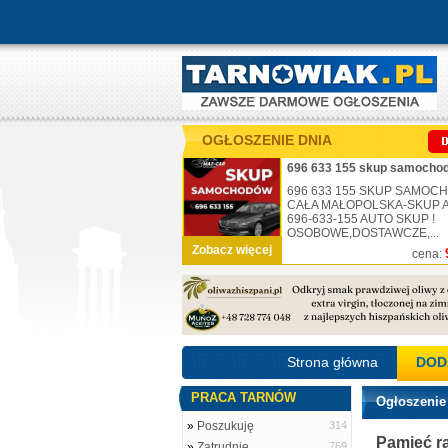
OGŁOSZENIE DNIA
696 633 155 skup samochod
696 633 155 SKUP SAMO
CAŁA MAŁOPOLSKA-SKUP AU
696-633-155 AUTO SKUP !
OSOBOWE,DOSTAWCZE,...
Zobacz więcej
cena:
Strona główna
DOD
PRACA TARNÓW
Ogłoszenie
»
Poszukuję
314
Pamięć r
»
Zatrudnię
769