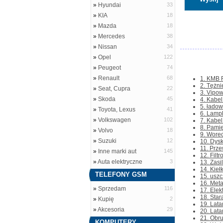
»
Hyundai
33
»
KIA
18
»
Mazda
18
»
Mercedes
38
»
Nissan
34
»
Opel
122
»
Peugeot
74
»
Renault
68
1. KMB 
2. Tężni
»
Seat, Cupra
22
3. Vipow
»
Skoda
45
4. Kabel
5. ładow
»
Toyota, Lexus
41
6. Lamp
»
Volkswagen
102
7. Kabel
8. Pami
»
Volvo
18
9. Worec
»
Suzuki
12
10. Dysk
11. Prze
»
Inne marki aut
145
12. Filt
»
Auta elektryczne
3
13. Zasi
14. Kieł
TELEFONY GSM
15. usz
16. Meta
»
Sprzedam
116
17. Elek
18. Star
»
Kupię
2
19. Lata
»
Akcesoria
29
20. Lata
21. Obru
KOMPUTERY