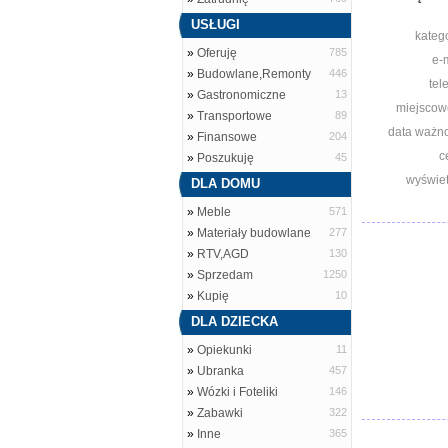
USŁUGI
katego
»
Oferuję
785
e-m
»
Budowlane,Remonty
446
tel
»
Gastronomiczne
13
miejscow
»
Transportowe
89
data ważno
»
Finansowe
204
c
»
Poszukuję
45
wyświet
DLA DOMU
»
Meble
571
»
Materiały budowlane
277
»
RTV,AGD
130
»
Sprzedam
1250
»
Kupię
10
DLA DZIECKA
»
Opiekunki
11
»
Ubranka
457
»
Wózki i Foteliki
146
»
Zabawki
322
»
Inne
365