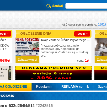
Ilość ogłoszeń w serwisie:
16017
OGŁOSZENIE DNIA
OGŁ
ów !
Twoje Zaufane Źródło Prywatnego Finansowania
CHODÓW
Prywatna pożyczka, wsparcie
T !!
finansowe, gdy najbardziej go
potrzebujesz Znalazłeś się w trudnej
syt...
Zobacz więcej
Zobacz
99999zł
1zł
cena:
AJ OGŁOSZENIE
Regulamin
REKLAMA
cennik
Szuka
 #2242516
am gr533d264l4/512
#2242516