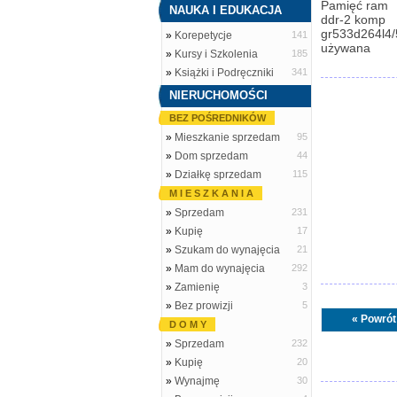
Pamięć ram
NAUKA I EDUKACJA
ddr-2 komp
gr533d264l4
»
Korepetycje
141
używana
»
Kursy i Szkolenia
185
»
Książki i Podręczniki
341
NIERUCHOMOŚCI
BEZ POŚREDNIKÓW
»
Mieszkanie sprzedam
95
»
Dom sprzedam
44
»
Działkę sprzedam
115
M I E S Z K A N I A
»
Sprzedam
231
»
Kupię
17
»
Szukam do wynajęcia
21
»
Mam do wynajęcia
292
»
Zamienię
3
»
Bez prowizji
5
« Powrót
D O M Y
»
Sprzedam
232
»
Kupię
20
»
Wynajmę
30