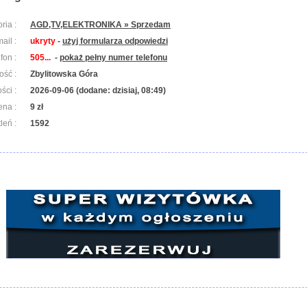
ria :
AGD,TV,ELEKTRONIKA » Sprzedam
ail :
ukryty
-
użyj formularza odpowiedzi
efon :
505...
-
pokaż pełny numer telefonu
ość :
Zbylitowska Góra
ści :
2026-09-06 (dodane: dzisiaj, 08:49)
ena :
9 zł
leń :
1592