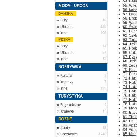
54. Gamy
MODA i URODA
55. W kr
56. łado
DAMSKA
57. Łado
58. Drob
»
Buty
40
59. Wiel
»
Ubrania
136
60. Świe
61. Pude
»
Inne
106
62. Szkl
MĘSKA
63. Torb
64. Jeść
»
Buty
43
65. Rodz
»
Ubrania
87
66. Cuki
67. Ryby
»
Inne
32
68. Jeść
69. Zeg
ROZRYWKA
70. Kabe
71. Pres
»
Kultura
2
72. Haft
»
Imprezy
7
73. Haft
74. Haft
»
Inne
195
75. Haft
76. Haft
TURYSTYKA
77. Haft
78. Haft
»
Zagraniczne
4
79. Moc
»
Krajowe
12
80. Baga
81. Thu
RÓŻNE
82. Etui
83. Adap
»
Kupię
25
84. Adap
85. King
»
Sprzedam
1240