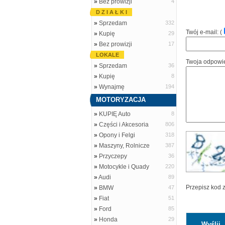
»
Bez prowizji
4
D Z I A Ł K I
»
Sprzedam
332
Twój e-mail: (
»
Kupię
29
»
Bez prowizji
17
LOKALE
Twoja odpowi
»
Sprzedam
36
»
Kupię
8
»
Wynajmę
194
MOTORYZACJA
»
KUPIĘ Auto
8
»
Części i Akcesoria
806
»
Opony i Felgi
318
»
Maszyny, Rolnicze
387
»
Przyczepy
36
»
Motocykle i Quady
220
»
Audi
89
Przepisz kod 
»
BMW
47
»
Fiat
51
»
Ford
85
»
Honda
29