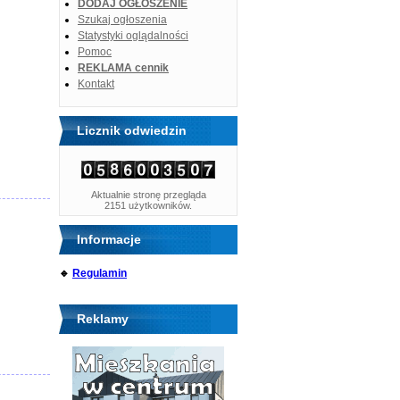
DODAJ OGŁOSZENIE
Szukaj ogłoszenia
Statystyki oglądalności
Pomoc
REKLAMA cennik
Kontakt
Licznik odwiedzin
Aktualnie stronę przegląda
2151 użytkowników.
Informacje
🔹
Regulamin
Reklamy