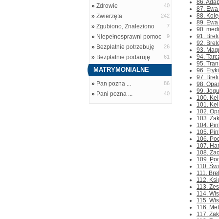
86. Adap
»
Zdrowie
40
87. Ewa 
88. Kolę
»
Zwierzęta
242
89. Ewa 
»
Zgubiono, Znaleziono
7
90. medi
91. Brel
»
Niepełnosprawni pomoc
9
92. Brel
»
Bezpłatnie potrzebuję
26
93. Mag
94. Tarc
»
Bezpłatnie podaruję
61
95. Tra
MATRYMONIALNE
96. Etyk
97. Brel
»
Pan pozna ...
86
98. Opas
99. Jogu
»
Pani pozna ...
40
100. Kel
101. Kel
102. Opa
103. Zak
104. Pink
105. Pin
106. Po
107. Har
108. Zac
109. Po
110. Świ
111. Bre
112. Ksi
113. Zes
114. Wis
115. Wis
116. Met
117. Żak