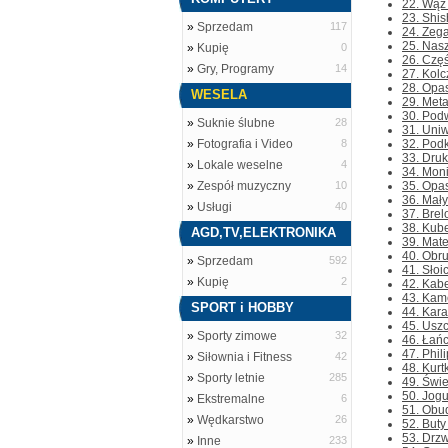
22. Wąż 
23. Shis
»
Sprzedam
117
24. Zega
25. Nasz
»
Kupię
0
26. Częś
»
Gry, Programy
14
27. Kolc
28. Opas
WESELA
29. Meta
30. Podw
»
Suknie ślubne
28
31. Uni
»
Fotografia i Video
8
32. Podk
33. Druk
»
Lokale weselne
4
34. Mon
»
Zespół muzyczny
10
35. Opas
36. Mały
»
Usługi
40
37. Brel
38. Kube
AGD,TV,ELEKTRONIKA
39. Mate
40. Obru
»
Sprzedam
592
41. Słoi
»
Kupię
2
42. Kabe
43. Kame
SPORT i HOBBY
44. Kara
45. Uszc
»
Sporty zimowe
32
46. Łań
47. Phil
»
Siłownia i Fitness
42
48. Kurt
»
Sporty letnie
285
49. Świe
50. Jogu
»
Ekstremalne
6
51. Obud
»
Wędkarstwo
26
52. Buty
53. Drzw
»
Inne
233