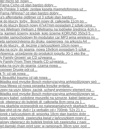
ter micro sd, nowy ...
Farna Cicho cd stan bardzo dobry ...
dy Polskie 3 sztuki, zestaw kaseta magnetofonowa uż ...
Farna (W)inna? cd stan bardzo dobry ...
a's affenstarke oldtimer cd 3 sztuki stan bardzo ...
ok do kluczy, torby... Bosch nowy dł. całkowita 11cm po ...
ok do kluczy Bosch nowy 47x47mm posiadam 2 sztuki cena ...
nes Wietnam Vietnam z Wietnamu na lodówkę średnica 4cm n ...
za, kamień ścierny, krążek, koło ścierne KORUND 350x3,5 ...
nsmiter samochodowy fm modulator car MP3 wma wireless no ...
ieta samoprzylepna do druku, papierowa, na arkuszu A4 ...
ok do kluczy... dł. łącznie z łańcuszkiem 10cm nowy ...
ka na oczy, do spania, nowa 19x9cm posiadam 5 sztuk ...
rtownica, urządzenie do produkcji jogurtu JG-1 eko the ...
ly Family Growin' up CD używana ...
ly Family From Their Hearts CD używana ...
ska na oczy do spania, czarna nowa ...
opower Drugie pół cd ...
 Tr. cd jak nowa ...
k Beautiful trauma cd jak nowa ...
dkładka pod myszkę Bosch motoryzacyjna antypoślizgowy spó ...
issa Mewa cd nowa oprawka troszkę wytarta ...
zepy na uszy, klipsy, zacisk, uchwyt wymienny element ma ...
dkładka pod myszkę Bosch motoryzacyjna antypoślizgowy sp ...
ecący kabel, ozdobne muszelki na sznurze, kabel świecący ...
lok, otwieracz do butelek dł. całkowita 8cm cena za 1 ...
ęga skarbów przewodnik po najwspanialszych skarbach świa ...
taw płyt cd-rw, dvd-r 1x verbatin cd-r 700mb, 52x 21 x ...
iorek z łańcuszkiem dł. wisiorka 18cm stan bardzo dobr ...
iorek, naszyjnik, zawieszka kwiat z łańcuszkiem nowy d ...
alowy otwieracz do butelek brelok lub zawieszka z napi ...
iet damski chain print szer. w ramionach 38cm szer. pod ...