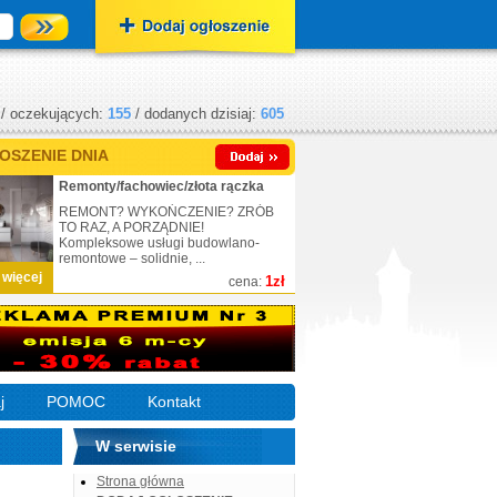
/ oczekujących:
155
/ dodanych dzisiaj:
605
OSZENIE DNIA
Remonty/fachowiec/złota rączka
REMONT? WYKOŃCZENIE? ZRÓB
TO RAZ, A PORZĄDNIE!
Kompleksowe usługi budowlano-
remontowe – solidnie, ...
 więcej
1zł
cena:
j
POMOC
Kontakt
W serwisie
Strona główna