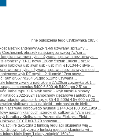
Inne ogłoszenia tego użytkownika (385):
Rozgałęźnik antenowy AZR/1-69 używany, sprawny ...
e Ciechocinek obrazek na ścianę za szybą 7x7cm ...
 lampka rowerowa, tylna używana, sprawna bez uchwytu ...
 telefoniczny RJ-11 nowy 120cm 5sztuk 180cm 1 sztuk ...
arka kablowa usb awm usb - usb mini e101344-c style ...
ka rowerowa, tylna używana, sprawna bez uchwytu mocuj ...
 antenowy wtyk RF męski - ? długość 17cm nowy ...
ęć Ram gr6677d264l5/1gdc 512mb używana ...
zki foliowe zrywki z nadrukiem 27x20cm zgrzewka ok 1 ...
 seagate momentus 5400.6 500 gb 5400 rpm 2.5" sa ...
wód, kabel typu XLR wtyk męski - wtyk męski 4 pinowy ...
ron katalog 2022-2024 samochody ciężarowe i autobusy ...
lacz adapter, adaptor kings kg35-4.5-500d 4.5v-600ma 23 ...
kownica słoikowa, słoik na kiełki + mix nasion do kiełk ...
czelniacz wału korbowego hyundai 21443-2e100 85x119x9 ...
lowy naszyjnik łańcuch, szeroki dł. całkowita 47cm szer ...
tryk Karafka z Kieliszkami Prezent dla Elektryka Elekt ...
a lokówka CCCP ty3-7-79 sprawna ...
rka actFire taktyczna z funkcją regulacji skupienia wią ...
rka Urpower taktyczna z funkcją regulacji skupienia wi ...
s lniany biały firmy "Lniany zakątek" 160x3 ...