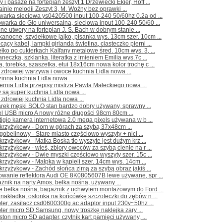
 i pasaże na fortepian zeszyt 1 Drzewiecki Ekier, Hoff ...
ainie melodii Zeszyt 3, M. Woźny bez oprawki ...
warka sieciowa ys0420500 input 100-240 50/60hz 0.2a od ...
warka do Glo uniwersalna, sieciowa input 100-240 50/60 ...
ne utwory na fortepian J. S. Bach w dobrym stanie ...
kanocne, szydełkowe jajko, pisanka wys. 13cm szer. 10cm ...
cący kabel, lampki girlanda świetlna, ciasteczko pierni ...
łko po cukierkach Kalfany metalowe śred. 10cm wys. 3, ...
aneczka, szklanka, literatka z imieniem Emilia wys.7c ...
a, torebka, szaszetka, etui 18x16cm nowa kolor trochę c ...
 zdrowiej warzywa i owoce kuchnia Lidla nowa ...
inna kuchnia Lidla nowa ...
ernia Lidla przepisy mistrza Pawła Małeckiego nowa ...
 są super kuchnia Lidla nowa ...
 zdrowiej kuchnia Lidla nowa ...
arek męski SOLO stan bardzo dobry używany, sprawny ...
l USB micro A nowy różne długości 98cm 80cm ...
tigio kamera internetowa 2.0 mega pixels używana w b ...
 krzyżykowy - Dom w górach za szybą 37x48cm ...
 gobelinowy - Stare miasto częściowo wyszyty + nici ...
 krzyżykowy - Matka Boska tło wyszyte jest dużym krz ...
 krzyżykowy - wieś, zbiory owoców za szybą cienie na r ...
 krzyżykowy - Dwie myszki częściowo wyszyty szer. 15c ...
 krzyżykowy - Małpka w kąpieli szer. 14cm wys. 14cm ...
 krzyżykowy - Zachód słońca zimą za szybą obraz jakiś ...
owanie reflektora Audi OE 8K0805607B lewe używane, spr ...
żnik na narty Amos, belka nośna, używany ...
le belka nośna, bagażnik z uchwytem montażowym do Ford ...
, nakładka, osłonka na końcówkę szczoteczki do zębów n ...
ter, zasilacz csd0600300g ac adaptor input 230v~50hz ...
ter micro SD Samsung, nowy troszkę naklejka zary ...
ston micro SD adapter, czytnik kart pamięci używany, ...