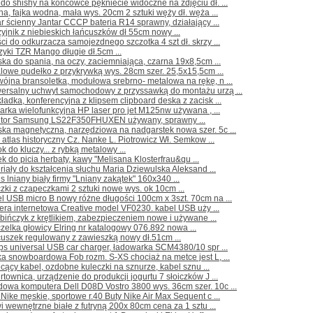
do shishy na końcówce pękniecie widoczne na zdjęciu dł. ...
ha, fajka wodna, mała wys. 20cm 2 sztuki węży dł. węża ...
r ścienny Jantar CCCP bateria R14 sprawny, działający ...
yjnik z niebieskich łańcuszków dł 55cm nowy ...
ci do odkurzacza samojezdnego szczotka 4 szt dł. skrzy ...
zyki TZR Mango długie dł.5cm ...
ka do spania, na oczy, zaciemniająca, czarna 19x8,5cm ...
lowe pudełko z przykrywką wys. 28cm szer. 25,5x15,5cm ...
ójna bransoletka, modułowa srebrno- metalowa na rękę, n ...
wersalny uchwyt samochodowy z przyssawką do montażu urzą ...
ładka, konferencyjna z klipsem clipboard deska z zacisk ...
arka wielofunkcyjna HP laser pro jet M125nw używana , ...
itor Samsung LS22F350FHUXEN używany, sprawny ...
ka magnetyczna, narzędziowa na nadgarstek nowa szer. 5c ...
 atlas historyczny Cz. Nanke L. Piotrowicz Wł. Semkow ...
ok do kluczy... z rybką metalowy ...
k do picia herbaty, kawy "Melisana Klosterfrau&qu ...
riały do kształcenia słuchu Maria Dziewulska Aleksand ...
s lniany biały firmy "Lniany zakątek" 160x340 ...
czki z czapeczkami 2 sztuki nowe wys. ok 10cm ...
l USB micro B nowy różne długości 100cm x 3szt. 70cm na ...
ra internetowa Creative model VF0230. kabel USB uży ...
bińczyk z krętlikiem, zabezpieczeniem nowe i używane ...
zelka głowicy Elring nr katalogowy 076.892 nowa ...
cuszek regulowany z zawieszką nowy dł.51cm ...
ips universal USB car charger, ładowarka SCM4380/10 spr ...
ka snowboardowa Fob rozm. S-XS chociaż na metce jest L, ...
cący kabel, ozdobne kuleczki na sznurze, kabel sznu ...
rtownica, urządzenie do produkcji jogurtu 7 słoiczków J ...
owa komputera Dell D08D Vostro 3800 wys. 36cm szer. 10c ...
 Nike męskie, sportowe r.40 Buty Nike Air Max Sequent c ...
i wewnętrzne białe z futryną 200x 80cm cena za 1 sztu ...