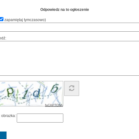
Odpowiedz na to ogłoszenie
zapamiętaj tymczasowo
)
edź:
faCAPTCHA
z obrazka: