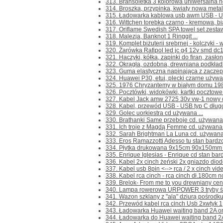
313. Bransoletka 3 kolorowa uniwersalna now
314. Broszka, przypinka, kwiaty nowa metal
315. Ładowarka kablowa usb awm USB - US
316. Wittchen torebka czarno - kremowa, bi
317. Oriflame Swedish SPA towel set zestaw
318. Malezja, Banknot 1 Ringgit ...
319. Komplet biżuterii srebrnej - kolczyki - 
320. Żarówka Rafipol led jc g4 12v smd dc1
321. Haczyki, kółka, zapinki do firan, zasłon
322. Okrągła, ozdobna, drewniana podkładka
323. Guma elastyczna napinająca z zaczepa
324. Huawei P30, etui, plecki czarne używa
325. 1976 Chryzantemy w białym domu 1980
326. Pocztówki, widokówki, kartki pocztowe 
327. Kabel Jack amw 2725 30v vw-1 nowy dł.
328. Kabel, przewód USB - USB typ C dług
329. Golec uorkiestra cd używana ...
330. Brathanki Same przeboje cd. używana 
331. Ich troje z Magdą Femme cd. używana .
332. Sarah Brightman La Luna cd. używana 
333. Eros Ramazzotti Adesso tu stan bardzo 
334. Płytka drukowana 9x15cm 90x150mm n
335. Enrique Iglesias - Enrique cd stan bard
336. Kabel 2x cinch żeński 2x gniazdo dio
337. Kabel usb 8pin <--> rca / 2 x cinch vide
338. Kabel rca cinch - rca cinch dł.180cm no
339. Brelok- From me to you drewniany cena
340. Lampa rowerowa URPOWER 3 tryby świ
341. Wazon szklany z "ala" dziurą pośrodku, 
342. Przewód kabel rca cinch Usb 2xwtyk 1,
343. Ładowarka Huawei waiting band 2A or
344. Ładowarka do Huawei waiting band 2A