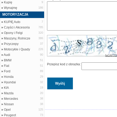
»
Kupię
9
»
Wynajmę
186
MOTORYZACJA
»
KUPIĘ Auto
7
»
Części i Akcesoria
785
»
Opony i Felgi
320
»
Maszyny, Rolnicze
386
»
Przyczepy
37
»
Motocykle i Quady
226
»
Audi
90
faCAPTC
»
BMW
51
Przepisz kod z obrazka:
»
Fiat
51
»
Ford
89
»
Honda
29
»
Hyundai
32
»
KIA
19
»
Mazda
20
»
Mercedes
38
»
Nissan
38
»
Opel
125
»
Peugeot
73