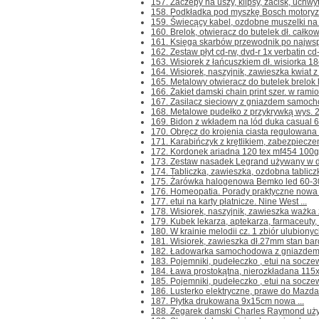
157. Zaczepy na uszy, klipsy, zacisk, uchw
158. Podkładka pod myszkę Bosch motoryza
159. Świecący kabel, ozdobne muszelki na s
160. Brelok, otwieracz do butelek dł. całkow
161. Księga skarbów przewodnik po najwspa
162. Zestaw płyt cd-rw, dvd-r 1x verbatin cd-
163. Wisiorek z łańcuszkiem dł. wisiorka 18
164. Wisiorek, naszyjnik, zawieszka kwiat z
165. Metalowy otwieracz do butelek brelok l
166. Żakiet damski chain print szer. w rami
167. Zasilacz sieciowy z gniazdem samoch
168. Metalowe pudełko z przykrywką wys. 2
169. Bidon z wkładem na lód duka casual 60
170. Obręcz do krojenia ciasta regulowana
171. Karabińczyk z krętlikiem, zabezpiecze
172. Kordonek ariadna 120 tex mf454 100g 
173. Zestaw nasadek Legrand używany w do
174. Tabliczka, zawieszka, ozdobna tablicz
175. Żarówka halogenowa Bemko led 60-30
176. Homeopatia. Porady praktyczne nowa .
177. etui na karty płatnicze. Nine West ...
178. Wisiorek, naszyjnik, zawieszka ważka z
179. Kubek lekarza, aptekarza, farmaceuty, t
180. W krainie melodii cz. 1 zbiór ulubiony
181. Wisiorek, zawieszka dł.27mm stan bard
182. Ładowarka samochodowa z gniazdem U
183. Pojemniki, pudełeczko , etui na soczewk
184. Ława prostokątna, nierozkładana 115
185. Pojemniki, pudełeczko , etui na socze
186. Lusterko elektryczne, prawe do Mazda
187. Płytka drukowana 9x15cm nowa ...
188. Zegarek damski Charles Raymond używ