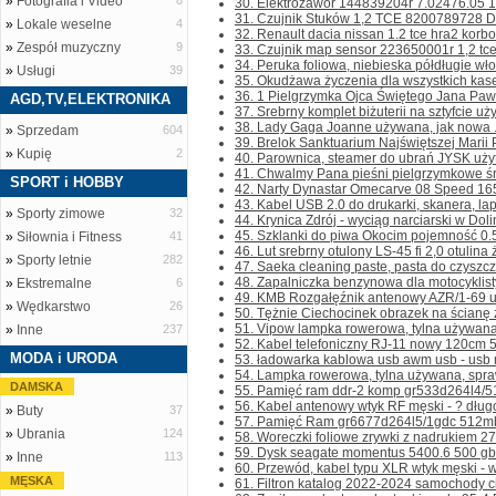
»
Fotografia i Video
8
30. Elektrozawór 144839204r 7.02476.05 1.2 
31. Czujnik Stuków 1,2 TCE 8200789728 Dac
»
Lokale weselne
4
32. Renault dacia nissan 1.2 tce hra2 korb
»
Zespół muzyczny
9
33. Czujnik map sensor 223650001r 1,2 tce
34. Peruka foliowa, niebieska półdługie wło
»
Usługi
39
35. Okudżawa życzenia dla wszystkich kase
36. 1 Pielgrzymka Ojca Świętego Jana Pawła
AGD,TV,ELEKTRONIKA
37. Srebrny komplet biżuterii na sztyfcie uż
38. Lady Gaga Joanne używana, jak nowa .
»
Sprzedam
604
39. Brelok Sanktuarium Najświętszej Marii 
»
Kupię
2
40. Parownica, steamer do ubrań JYSK użyta
41. Chwalmy Pana pieśni pielgrzymkowe śro
SPORT i HOBBY
42. Narty Dynastar Omecarve 08 Speed 165
43. Kabel USB 2.0 do drukarki, skanera, lap
»
Sporty zimowe
32
44. Krynica Zdrój - wyciąg narciarski w Dolin
45. Szklanki do piwa Okocim pojemność 0.5l 
»
Siłownia i Fitness
41
46. Lut srebrny otulony LS-45 fi 2,0 otulina 
»
Sporty letnie
282
47. Saeka cleaning paste, pasta do czyszcze
48. Zapalniczka benzynowa dla motocyklist
»
Ekstremalne
6
49. KMB Rozgałęźnik antenowy AZR/1-69 uż
»
Wędkarstwo
26
50. Tężnie Ciechocinek obrazek na ścianę 
51. Vipow lampka rowerowa, tylna używana,
»
Inne
237
52. Kabel telefoniczny RJ-11 nowy 120cm 5s
MODA i URODA
53. ładowarka kablowa usb awm usb - usb mi
54. Lampka rowerowa, tylna używana, spra
DAMSKA
55. Pamięć ram ddr-2 komp gr533d264l4/51
56. Kabel antenowy wtyk RF męski - ? dług
»
Buty
37
57. Pamięć Ram gr6677d264l5/1gdc 512mb
»
Ubrania
124
58. Woreczki foliowe zrywki z nadrukiem 27
59. Dysk seagate momentus 5400.6 500 gb 5
»
Inne
113
60. Przewód, kabel typu XLR wtyk męski - w
MĘSKA
61. Filtron katalog 2022-2024 samochody ci