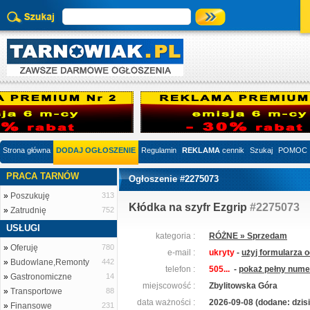
Strona główna
DODAJ OGŁOSZENIE
Regulamin
REKLAMA
cennik
Szukaj
POMOC
PRACA TARNÓW
Ogłoszenie #2275073
»
Poszukuję
313
Kłódka na szyfr Ezgrip
#2275073
»
Zatrudnię
752
USŁUGI
kategoria :
RÓŻNE » Sprzedam
»
Oferuję
780
e-mail :
ukryty
-
użyj formularza 
»
Budowlane,Remonty
442
telefon :
505...
-
pokaż pełny numer
»
Gastronomiczne
14
miejscowość :
Zbylitowska Góra
»
Transportowe
88
data ważności :
2026-09-08 (dodane: dzisi
»
Finansowe
231