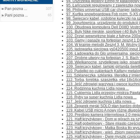
94. Uszczelka głowicy Elring nr katalogowy
95. Łańcuszek regulowany z zawieszką nowy
»
Pan pozna ...
107
96. Philips universal USB car charger, ład
97. Kurtka snowboardowa Fob rozm. S-XS cho
»
Pani pozna ...
65
98. Świecący kabel, ozdobne kuleczki na sz
99. Jogurtownica, urządzenie do produkcji jo
100. Obudowa komputera Dell D08D Vostro 
101. Buty Nike męskie, sportowe r.40 Buty N
102. Drzwi wewnętrzne białe z futryną 200x 
103. Gamy i pasaże na fortepian zeszyt 1 Drz
104. W krainie melodii Zeszyt 3, M. Woźny b
105. ładowarka sieciowa ys0420500 input 1
106. Ładowarka do Glo uniwersalna, sieciow
107. Drobne utwory na fortepian J. S. Bach 
108. Wielkanocne, szydełkowe jajko, pisank
109. Świecący kabel, lampki girlanda świetln
110. Pudełko po cukierkach Kalfany metalow
111. Szklaneczka, szklanka, literatka z imie
112. Torba, torebka, szaszetka, etui 18x16cm
113. Jeść zdrowiej warzywa i owoce kuchnia
114. Rodzinna kuchnia Lidla nowa ...
115. Cukiernia Lidla przepisy mistrza Pawł
116. Ryby są super kuchnia Lidla nowa ...
117. Jeść zdrowiej kuchnia Lidla nowa ...
118. Zegarek męski SOLO stan bardzo dobr
119. Kabel USB micro A nowy różne długośc
120. Prestigio kamera internetowa 2.0 mega
121. Haft krzyżykowy - Dom w górach za sz
122. Haft gobelinowy - Stare miasto częściow
123. Haft krzyżykowy - Matka Boska tło wyszy
124. Haft krzyżykowy - wieś, zbiory owoców z
125. Haft krzyżykowy - Dwie myszki częściow