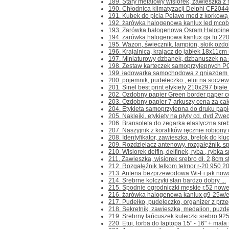
189. Stary metalowy wisiorek, zawieszka z 
190. Chłodnica klimatyzacji Delphi CF2044
191. Kubek do picia Pelavo med z korkową
192. żarówka halogenowa kanlux led mcob
193. Żarówka halogenowa Osram Halopineco
194. żarówka halogenowa kanlux qa fu 220-
195. Wazon, świecznik, lampion, słoik ozdob
196. Krajalnica, krajacz do jabłek 18x11cm 
197. Miniaturowy dzbanek, dzbanuszek na ś
198. Zestaw karteczek samoprzylepnych PODI 
199. ładowarka samochodowa z gniazdem us
200. pojemnik, pudełeczko , etui na soczew
201. Sinel best print etykiety 210x297 białe 
202. Ozdobny papier Green border paper cert
203. Ozdobny papier 7 arkuszy cena za cało
204. Etykieta samoprzylepna do druku papie
205. Naklejki, etykiety na płyty cd, dvd Zwec
206. Bransoleta do zegarka elastyczna srebr
207. Naszyjnik z koralików ręcznie robiony 
208. Identyfikator, zawieszka, brelok do klu
209. Rozdzielacz antenowy, rozgałęźnik, spli
210. Wisiorek delfin, delfinek, ryba , rybka s
211. Zawieszka, wisiorek srebro dł. 2,8cm s
212. Rozgałęźnik telkom telmor r-20 950 2
213. Antena bezprzewodowa Wi-Fi jak nowa 
214. Srebrne kolczyki stan bardzo dobry ...
215. Spodnie ogrodniczki męskie r.52 nowe 
216. żarówka halogenowa kanlux g9-25w/e
217. Pudełko, pudełeczko, organizer z przeg
218. Sekretnik, zawieszka, medalion, puzder
219. Srebrny łańcuszek kuleczki srebro 925
220. Etui, torba do laptopa 15" - 16" + mała 