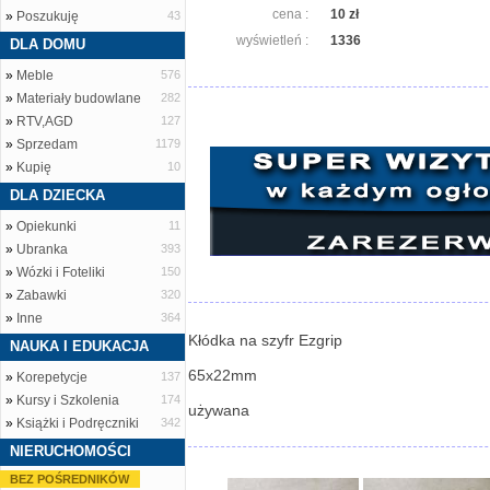
cena :
10 zł
»
Poszukuję
43
wyświetleń :
1336
DLA DOMU
»
Meble
576
»
Materiały budowlane
282
»
RTV,AGD
127
»
Sprzedam
1179
»
Kupię
10
DLA DZIECKA
»
Opiekunki
11
»
Ubranka
393
»
Wózki i Foteliki
150
»
Zabawki
320
»
Inne
364
Kłódka na szyfr Ezgrip
NAUKA I EDUKACJA
65x22mm
»
Korepetycje
137
»
Kursy i Szkolenia
174
używana
»
Książki i Podręczniki
342
NIERUCHOMOŚCI
BEZ POŚREDNIKÓW