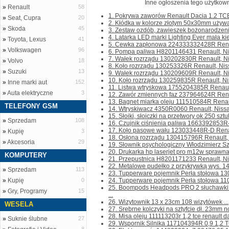
Inne ogłoszenia tego użytkown
»
Renault
58
1. Pokrywa zaworów Renault Dacia 1.2 TC
»
Seat, Cupra
20
2. Kłódka w kolorze złotym 50x30mm używa
»
Skoda
45
3. Zestaw ozdób, zawieszek bożonarodzeni
4. Latarka LED marki Lighting Ever mała k
»
Toyota, Lexus
41
5. Cewka zapłonowa 224333332428R Renaul
»
Volkswagen
96
6. Pompa paliwa H8201146431 Renault, Niss
7. Wałek rozrządu 130202830R Renault, Nis
»
Volvo
18
8. Koło rozrządu 130253326R Renault, Niss
»
Suzuki
13
9. Wałek rozrządu 130209609R Renault, Nis
10. Koło rozrządu 130259835R Renault, Nis
»
Inne marki aut
152
11. Listwa wtryskowa 1755204385R Renault,
»
Auta elektryczne
3
12. Zawór zmiennych faz 237964624R Renau
13. Bagnet miarka oleju 111510584R Renault
TELEFONY GSM
14. Wtryskiwacz 4350R0060 Renault, Nissan,
15. Słoiki, słoiczki na przetwory ok 250 sztuk
»
Sprzedam
108
16. Czujnik ciśnienia paliwa 1663392853R-A
17. Koło pasowe wału 123033448R-D Renault
»
Kupię
3
18. Osłona rozrządu 130415796R Renault, 
»
Akcesoria
29
19. Słownik psychologiczny Włodzimierz Sz
20. Drukarka hp laserjet pro m12w sprawna 
KOMPUTERY
21. Przepustnica H8201171233 Renault, Nis
22. Metalowe pudełko z przykrywką wys. 14
»
Sprzedam
113
23. Tupperware pojemnik Perła stołowa 1300
»
Kupię
0
24. Tupperware pojemnik Perła stołowa 110
25. Boompods Headpods PRO 2 słuchawki
»
Gry, Programy
15
...
26. Wizytownik 13 x 23cm 108 wizytówek ...
WESELA
27. Srebrne kolczyki na sztyfcie dł. 23mm no
28. Misa oleju 111113203r 1,2 tce renault d
»
Suknie ślubne
27
29. Wspornik Silnika 117104394R 0,9 1,2 T