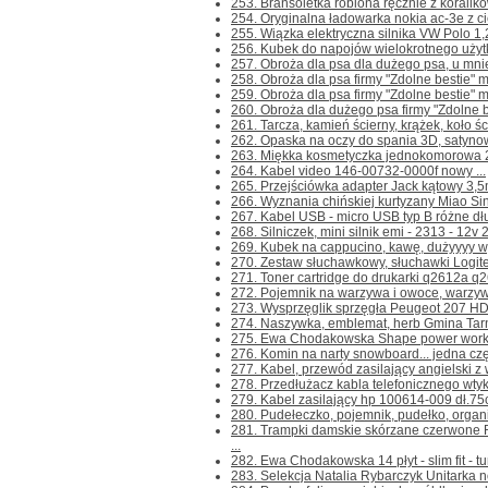
253. Bransoletka robiona ręcznie z koralikó
254. Oryginalna ładowarka nokia ac-3e z ci
255. Wiązka elektryczna silnika VW Polo 1,
256. Kubek do napojów wielokrotnego użytku 
257. Obroża dla psa dla dużego psa, u mnie
258. Obroża dla psa firmy "Zdolne bestie" m
259. Obroża dla psa firmy "Zdolne bestie" m
260. Obroża dla dużego psa firmy "Zdolne be
261. Tarcza, kamień ścierny, krążek, koło 
262. Opaska na oczy do spania 3D, satyno
263. Miękka kosmetyczka jednokomorowa 
264. Kabel video 146-00732-0000f nowy ...
265. Przejściówka adapter Jack kątowy 3,5
266. Wyznania chińskiej kurtyzany Miao Sing
267. Kabel USB - micro USB typ B różne dłu
268. Silniczek, mini silnik emi - 2313 - 12
269. Kubek na cappucino, kawę, dużyyyy wys
270. Zestaw słuchawkowy, słuchawki Logit
271. Toner cartridge do drukarki q2612a q26
272. Pojemnik na warzywa i owoce, warzyw
273. Wysprzęglik sprzęgła Peugeot 207 HD
274. Naszywka, emblemat, herb Gmina Tarn
275. Ewa Chodakowska Shape power worko
276. Komin na narty snowboard... jedna częś
277. Kabel, przewód zasilający angielski z w
278. Przedłużacz kabla telefonicznego wtyk-
279. Kabel zasilający hp 100614-009 dł.75
280. Pudełeczko, pojemnik, pudełko, organize
281. Trampki damskie skórzane czerwone
...
282. Ewa Chodakowska 14 płyt - slim fit - tu
283. Selekcja Natalia Rybarczyk Unitarka n