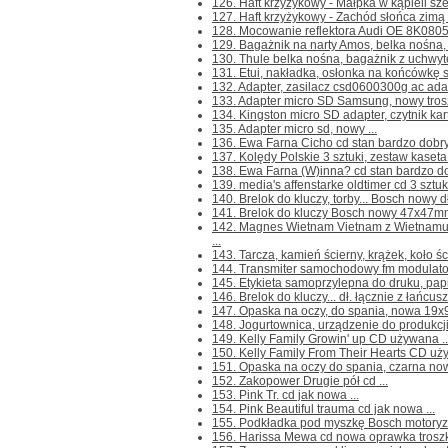
126. Haft krzyżykowy - Małpka w kąpieli sze
127. Haft krzyżykowy - Zachód słońca zimą z
128. Mocowanie reflektora Audi OE 8K0805
129. Bagażnik na narty Amos, belka nośna, 
130. Thule belka nośna, bagażnik z uchwy
131. Etui, nakładka, osłonka na końcówkę s
132. Adapter, zasilacz csd0600300g ac adap
133. Adapter micro SD Samsung, nowy troszk
134. Kingston micro SD adapter, czytnik kar
135. Adapter micro sd, nowy ...
136. Ewa Farna Cicho cd stan bardzo dobry 
137. Kolędy Polskie 3 sztuki, zestaw kaset
138. Ewa Farna (W)inna? cd stan bardzo dob
139. media's affenstarke oldtimer cd 3 sztuki
140. Brelok do kluczy, torby... Bosch nowy dł
141. Brelok do kluczy Bosch nowy 47x47mm 
142. Magnes Wietnam Vietnam z Wietnamu
...
143. Tarcza, kamień ścierny, krążek, koło 
144. Transmiter samochodowy fm modulator
145. Etykieta samoprzylepna do druku, papi
146. Brelok do kluczy... dł. łącznie z łańcu
147. Opaska na oczy, do spania, nowa 19x9
148. Jogurtownica, urządzenie do produkcji 
149. Kelly Family Growin' up CD używana ..
150. Kelly Family From Their Hearts CD uży
151. Opaska na oczy do spania, czarna now
152. Zakopower Drugie pół cd ...
153. Pink Tr. cd jak nowa ...
154. Pink Beautiful trauma cd jak nowa ...
155. Podkładka pod myszkę Bosch motoryza
156. Harissa Mewa cd nowa oprawka troszkę