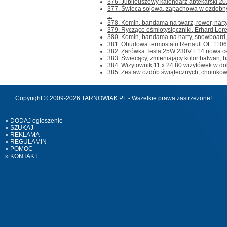
376. Jubileuszowy kalendarz aptekarski 201
377. Świeca sojowa, zapachowa w ozdob
...
378. Komin, bandama na twarz, rower, narty,
379. Ryczące ośmiotysięczniki, Erhard Loret
380. Komin, bandama na narty, snowboard, tw
381. Obudowa termostatu Renault OE 1106
382. Żarówka Tesla 25W 230V E14 nowa cen
383. Świecący, zmieniający kolor bałwan, b
384. Wizytownik 11 x 24 80 wizytówek w dob
385. Zestaw ozdób świątecznych, choinkow
Copyright © 2009-2026 TARNOWIAK.PL - Wszelkie prawa zastrzeżone!
» DODAJ ogloszenie
» SZUKAJ
» REKLAMA
» REGULAMIN
» POMOC
» KONTAKT