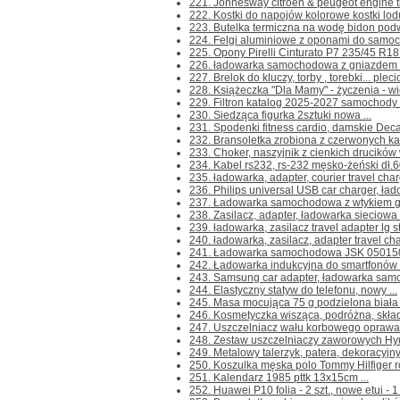
221. Jonnesway citroen & peugeot engine ti
222. Kostki do napojów kolorowe kostki lodu
223. Butelka termiczna na wodę bidon pod
224. Felgi aluminiowe z oponami do samoch
225. Opony Pirelli Cinturato P7 235/45 R18 
226. ładowarka samochodowa z gniazdem us
227. Brelok do kluczy, torby , torebki... pleci
228. Książeczka "Dla Mamy" - życzenia - wie
229. Filtron katalog 2025-2027 samochody
230. Siedząca figurka 2sztuki nowa ...
231. Spodenki fitness cardio, damskie Decat
232. Bransoletka zrobiona z czerwonych ka
233. Choker, naszyjnik z cienkich drucików 
234. Kabel rs232, rs-232 męsko-żeński dł.6
235. ładowarka, adapter, courier travel char
236. Philips universal USB car charger, ł
237. Ładowarka samochodowa z wtykiem gni
238. Zasilacz, adapter, ładowarka sieciowa 
239. ładowarka, zasilacz travel adapter lg st
240. ładowarka, zasilacz, adapter travel cha
241. Ładowarka samochodowa JSK 050150 
242. Ładowarka indukcyjna do smartfonów 
243. Samsung car adapter, ładowarka samo
244. Elastyczny statyw do telefonu, nowy ...
245. Masa mocująca 75 g podzielona biała 
246. Kosmetyczka wisząca, podróżna, skład
247. Uszczelniacz wału korbowego oprawa
248. Zestaw uszczelniaczy zaworowych Hyu
249. Metalowy talerzyk, patera, dekoracyjny
250. Koszulka męska polo Tommy Hilfiger ro
251. Kalendarz 1985 pttk 13x15cm ...
252. Huawei P10 folia - 2 szt., nowe etui - 1 