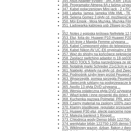
345. Asus Adapter sVideo - 3RCA p/n: 14G
346. Programator Atmega 8A z taśmą używan
347. Kabel połączeniowy Mini jack - 2 x RCA
348. Latarka, lampa, lampka Vlife XML - T6 
349. Selena Gomez 3 płyty cd. możliwość ku
350. Mój Empik - Moja Muzyka. Muzyka Filmow
351. Ładowarka kablowa usb 28awg ip=26
...
352. Notes z egipską królową Nefretete 12,5
353. Etui, folia do: Huawei P10 Huawei P20 M
354. Ich troje z Magdą Femme używana ...
355. Kabel Component video do telewizor
356. Kabel Nikon AV UC-E6 oryginalny z fil
357. Wąż do shishy na końcówce pękniecie 
358. Zasilacz switching adaptor rs 18-sp03
359. NEO TOOLS Torba narzędziowa ze stołk
360. Notatnik marki Schreder 21x13cm w czys
361. Naklejki, etykiety na płyty cd, dvd Zwec
362. Podnośnik szyby lewy przód Peugeot 2
363. Wysprzęglik, pompa sprzęgła Peugeot
364. Świecznik szklany na podgrzewacze tea
365. Apollo 13 płyta DVD używana ...
366. Wersja ostateczna płyta DVD używana 
367. Wlazł kotek i inne piosenki dla dzieci, 
368. Kuchenka gazowa Polmetal, PRL wszystk
369. Czarny materiał na zasłony 100% zaci
370. Klamry plastikowe, regulator przesuwny
371. Huawei P30 etui, plecki pancerne nowe
372. Malezja banknot 1 Ringgit ...
373. Chłodnica wody Denso b6dn 122750-12
374. wentylator b6dn 122750-1205 denso 5
375. Wiklinowy wazon, dzban, flakon z dwo