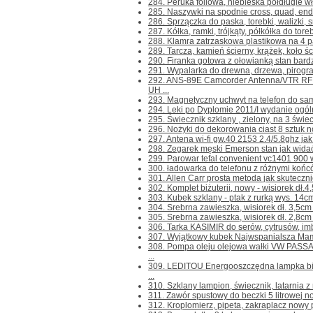
284. Peruka foliowa, niebieska półdługie wł
285. Naszywki na spodnie cross, quad, endur
286. Sprzączka do paska, torebki, walizki, sm
287. Kółka, ramki, trójkąty, półkółka do toreb
288. Klamra zatrzaskowa plastikowa na 4 pa
289. Tarcza, kamień ścierny, krążek, koło 
290. Firanka gotowa z ołowianką stan bardz
291. Wypalarka do drewna, drzewa, pirogr
292. ANS-89E Camcorder Antenna/VTR RF
UH ...
293. Magnetyczny uchwyt na telefon do sam
294. Leki po Dyplomie 2011/I wydanie ogóln
295. Świecznik szklany , zielony, na 3 świec
296. Nożyki do dekorowania ciast 8 sztuk n
297. Antena wi-fi gw.40 2153 2.4/5.8ghz jak
298. Zegarek męski Emerson stan jak widać
299. Parowar tefal convenient vc1401 900 w
300. ładowarka do telefonu z różnymi końc
301. Allen Carr prosta metoda jak skuteczni
302. Komplet biżuterii, nowy - wisiorek dł.4,5
303. Kubek szklany - ptak z rurką wys. 14c
304. Srebrna zawieszka, wisiorek dł. 3,5cm 
305. Srebrna zawieszka, wisiorek dł. 2,8cm 
306. Tarka KASIMIR do serów, cytrusów, imbir
307. Wyjątkowy kubek Najwspanialsza Mama
308. Pompa oleju olejowa wałki VW PASS
...
309. LEDITOU Energooszczędna lampka bi
...
310. Szklany lampion, świecznik, latarnia z
311. Zawór spustowy do beczki 5 litrowej no
312. Kroplomierz, pipeta, zakraplacz nowy 