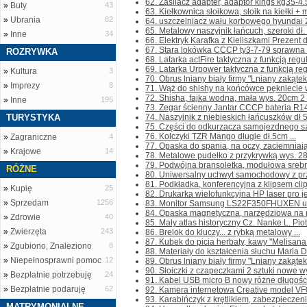
62. Zasilacz adapter, adaptor kings kg35-4
»
Buty
43
63. Kiełkownica słoikowa, słoik na kiełki + m
»
Ubrania
82
64. uszczelniacz wału korbowego hyundai 
65. Metalowy naszyjnik łańcuch, szeroki dł. 
»
Inne
34
66. Elektryk Karafka z Kieliszkami Prezent dl
67. Stara lokówka CCCP ty3-7-79 sprawna .
ROZRYWKA
68. Latarka actFire taktyczna z funkcją regul
69. Latarka Urpower taktyczna z funkcją regu
»
Kultura
3
70. Obrus lniany biały firmy "Lniany zakątek
»
Imprezy
8
71. Wąż do shishy na końcówce pękniecie wi
72. Shisha, fajka wodna, mała wys. 20cm 2 s
»
Inne
195
73. Zegar ścienny Jantar CCCP bateria R14 
TURYSTYKA
74. Naszyjnik z niebieskich łańcuszków dł 
75. Części do odkurzacza samojezdnego szczo
76. Kolczyki TZR Mango długie dł.5cm ...
»
Zagraniczne
4
77. Opaska do spania, na oczy, zaciemniają
»
Krajowe
14
78. Metalowe pudełko z przykrywką wys. 28
79. Podwójna bransoletka, modułowa srebrn
RÓŻNE
80. Uniwersalny uchwyt samochodowy z prz
81. Podkładka, konferencyjna z klipsem clip
»
Kupię
25
82. Drukarka wielofunkcyjna HP laser pro j
»
Sprzedam
1256
83. Monitor Samsung LS22F350FHUXEN uży
84. Opaska magnetyczna, narzędziowa na na
»
Zdrowie
40
85. Mały atlas historyczny Cz. Nanke L. Pio
»
Zwierzęta
243
86. Brelok do kluczy... z rybką metalowy ...
87. Kubek do picia herbaty, kawy "Melisana 
»
Zgubiono, Znaleziono
8
88. Materiały do kształcenia słuchu Maria D
»
Niepełnosprawni pomoc
12
89. Obrus lniany biały firmy "Lniany zakątek
90. Słoiczki z czapeczkami 2 sztuki nowe wy
»
Bezpłatnie potrzebuję
24
91. Kabel USB micro B nowy różne długości
»
Bezpłatnie podaruję
62
92. Kamera internetowa Creative model VF0
93. Karabińczyk z krętlikiem, zabezpieczen
MATRYMONIALNE