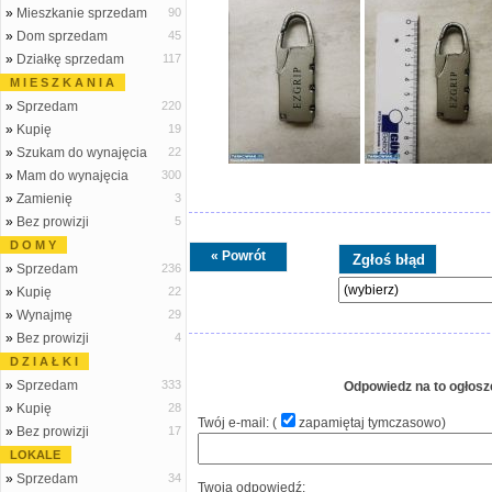
»
Mieszkanie sprzedam
90
»
Dom sprzedam
45
»
Działkę sprzedam
117
M I E S Z K A N I A
»
Sprzedam
220
»
Kupię
19
»
Szukam do wynajęcia
22
»
Mam do wynajęcia
300
»
Zamienię
3
»
Bez prowizji
5
D O M Y
« Powrót
»
Sprzedam
236
»
Kupię
22
»
Wynajmę
29
»
Bez prowizji
4
D Z I A Ł K I
»
Sprzedam
333
Odpowiedz na to ogłosz
»
Kupię
28
Twój e-mail: (
zapamiętaj tymczasowo
)
»
Bez prowizji
17
LOKALE
»
Sprzedam
34
Twoja odpowiedź: