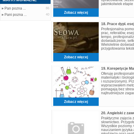
jakimkolwiek etapie
pewnością pomogę. 
»
Pan pozna ...
86
Zobacz więcej
»
Pani pozna ...
40
Profesjonalna pomo
prac, referatów, ese
tempo, profesjonali
doświadczenie, setk
Wieloletnie doświad
przygotowania teks
indywidualne podejś
błyskawicz
Zobacz więcej
Oferuję profesjonaln
matematyki i biolog
i rozszerzonym). Prz
wypracowałem metod
pomagają bez stres
najtrudniejsze zaga
podchodzę w 100% 
Zobacz więcej
20. Angielski z z
Praktyczne zajęcia 
słownictwo. Przygo
Wszystkie poziomy. 
nauczaniem języka a
młodzieżą oraz osob