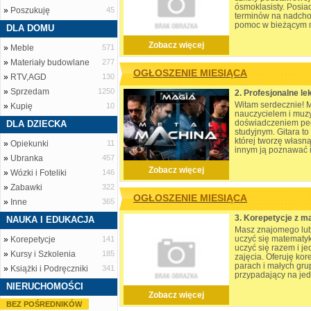
ósmoklasisty. Posia
»
Poszukuję
45
terminów na nadchod
pomoc w bieżącym m
DLA DOMU
sprawdzianów, kart
Zobacz więcej
»
Meble
571
»
Materiały budowlane
277
OGŁOSZENIE MIESIĄCA
»
RTV,AGD
130
»
Sprzedam
1250
Witam serdecznie! 
»
Kupię
10
nauczycielem i muzy
doświadczeniem pe
DLA DZIECKA
studyjnym. Gitara to
której tworzę włas
»
Opiekunki
11
innym ją poznawać i
»
Ubranka
457
profesjonalne lekcje
Zobacz więcej
»
Wózki i Foteliki
146
»
Zabawki
322
OGŁOSZENIE MIESIĄCA
»
Inne
365
NAUKA I EDUKACJA
Masz znajomego lub
uczyć się matematyk
»
Korepetycje
141
uczyć się razem i j
»
Kursy i Szkolenia
185
zajęcia. Oferuję ko
parach i małych gru
»
Książki i Podręczniki
341
przypadający na jed
jakość nauki pozost
NIERUCHOMOŚCI
Zobacz więcej
BEZ POŚREDNIKÓW