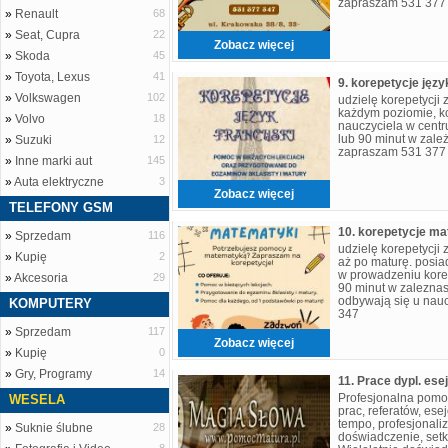
zapraszam 531 377
»
Renault
68
»
Seat, Cupra
22
Zobacz więcej
»
Skoda
45
»
Toyota, Lexus
41
9. korepetycje języ
»
Volkswagen
102
udzielę korepetycji 
każdym poziomie, k
»
Volvo
18
nauczyciela w centr
lub 90 minut w zale
»
Suzuki
12
zapraszam 531 377
»
Inne marki aut
145
»
Auta elektryczne
3
Zobacz więcej
TELEFONY GSM
10. korepetycje m
»
Sprzedam
116
udzielę korepetycji
»
Kupię
2
aż po maturę. posia
w prowadzeniu korepe
»
Akcesoria
29
90 minut w zaleznasi
odbywają się u nau
KOMPUTERY
347
»
Sprzedam
117
Zobacz więcej
»
Kupię
0
»
Gry, Programy
14
Profesjonalna pomo
WESELA
prac, referatów, ese
tempo, profesjonali
»
Suknie ślubne
28
doświadczenie, setk