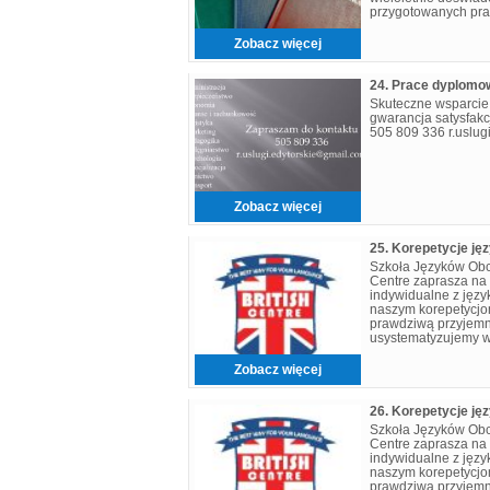
przygotowanych prac
doświadczenie. Moż
Zobacz więcej
Skuteczne wsparcie
gwarancja satysfakc
505 809 336 r.uslu
Zobacz więcej
25. Korepetycje ję
Szkoła Języków Obcyc
Centre zaprasza na 
indywidualne z języ
naszym korepetycjo
prawdziwą przyjemn
usystematyzujemy w
trudności językowe
niestandardowe po
Zobacz więcej
26. Korepetycje ję
Szkoła Języków Obcyc
Centre zaprasza na 
indywidualne z języ
naszym korepetycjo
prawdziwą przyjemn