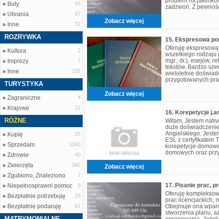
problem na jakimkol
»
Buty
43
zadzwoń. Z pewnoś
r.uslugi.edytorski
»
Ubrania
87
Zobacz więcej
»
Inne
32
ROZRYWKA
Oferuję ekspresową
»
Kultura
2
wszelkiego rodzaju p
mgr., dr.), esejów, r
»
Imprezy
7
tekstów. Bardzo sz
»
Inne
195
wieloletnie doświad
przygotowanych prac
TURYSTYKA
doświadczenie. Moż
Zobacz więcej
»
Zagraniczne
4
»
Krajowe
12
RÓŻNE
Witam, Jestem nati
duże doświadczenie
Angielskiego. Jest
»
Kupię
25
ESL z certyfikatem
»
Sprzedam
1240
korepetycje domowe
domowych oraz prz
»
Zdrowie
40
i egzaminów. Oferuj
»
Zwierzęta
242
Zobacz więcej
»
Zgubiono, Znaleziono
7
»
Niepełnosprawni pomoc
9
Oferuję kompleksow
»
Bezpłatnie potrzebuję
26
prac licencjackich, 
»
Bezpłatnie podaruję
61
Obejmuje ona wparc
stworzenia planu, 
MATRYMONIALNE
opracowania. Jeżel