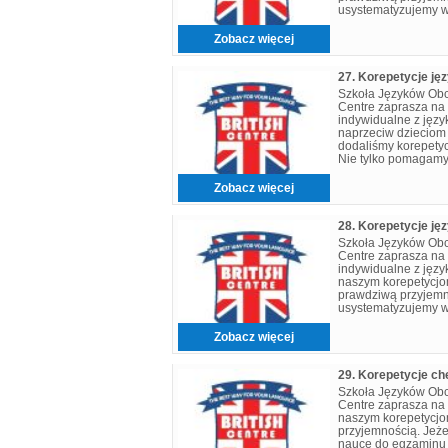
usystematyzujemy w
trudności językowe
niestandardowe po
Zobacz więcej
27. Korepetycje jęz
Szkoła Języków Obcyc
Centre zaprasza na 
indywidualne z języ
naprzeciw dzieciom i
dodaliśmy korepetyc
Nie tylko pomagamy
nauczaną w szkole, 
Zobacz więcej
28. Korepetycje ję
Szkoła Języków Obcyc
Centre zaprasza na 
indywidualne z języ
naszym korepetycjo
prawdziwą przyjemn
usystematyzujemy w
trudności językowe
niestandardowe po
Zobacz więcej
29. Korepetycje c
Szkoła Języków Obcyc
Centre zaprasza na 
naszym korepetycj
przyjemnością. Jeże
nauce do egzaminu ó