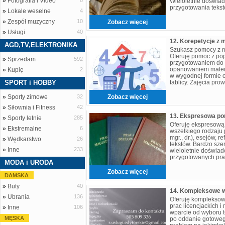
»
Fotografia i Video
8
Wieloletnie doświad
przygotowania teks
»
Lokale weselne
4
indywidualne podejś
błyskawicz
»
Zespół muzyczny
10
Zobacz więcej
»
Usługi
40
12. Korepetycje z 
AGD,TV,ELEKTRONIKA
Szukasz pomocy z m
Oferuję pomoc z pop
»
Sprzedam
592
przygotowaniem do 
opanowaniem materi
»
Kupię
2
w wygodnej formie o
SPORT i HOBBY
tablicy. Zajęcia pro
skuteczność to 100%
»
Sporty zimowe
32
Zobacz więcej
»
Siłownia i Fitness
42
»
Sporty letnie
285
Oferuję ekspresową
»
Ekstremalne
6
wszelkiego rodzaju p
mgr., dr.), esejów, r
»
Wędkarstwo
26
tekstów. Bardzo sz
»
Inne
233
wieloletnie doświad
przygotowanych prac
MODA i URODA
doświadczenie. Moż
Zobacz więcej
DAMSKA
»
Buty
40
»
Ubrania
136
Oferuję kompleksow
prac licencjackich i
»
Inne
106
wparcie od wyboru t
MĘSKA
po oddanie gotoweg