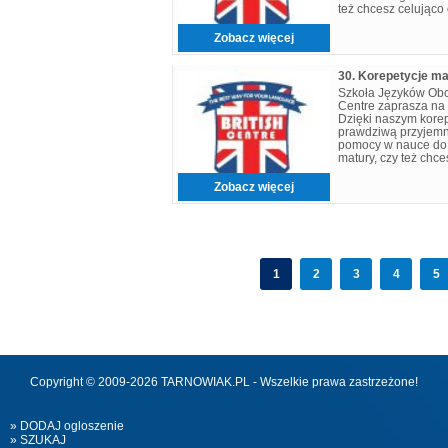
też chcesz celująco
- jesteś we właściw
Zobacz więcej
30. Korepetycje m
Szkoła Języków Obcyc
Centre zaprasza na 
Dzięki naszym kore
prawdziwą przyjemno
pomocy w nauce do 
matury, czy też chc
materiał ze szkoły -
Zobacz więcej
1
2
3
4
5
Copyright © 2009-2026 TARNOWIAK.PL - Wszelkie prawa zastrzeżone!
» DODAJ ogloszenie
» SZUKAJ