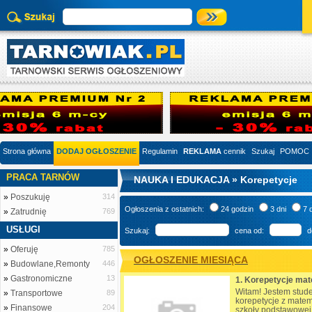
Strona główna
DODAJ OGŁOSZENIE
Regulamin
REKLAMA
cennik
Szukaj
POMOC
PRACA TARNÓW
NAUKA I EDUKACJA » Korepetycje
»
Poszukuję
314
Ogłoszenia z ostatnich:
24 godzin
3 dni
7 
»
Zatrudnię
769
USŁUGI
Szukaj:
cena od:
d
»
Oferuję
785
OGŁOSZENIE MIESIĄCA
»
Budowlane,Remonty
446
»
Gastronomiczne
13
1. Korepetycje ma
Witam! Jestem stude
»
Transportowe
89
korepetycje z matem
»
Finansowe
204
szkoły podstawowej