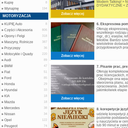
Modern Talking! 
»
Kupię
8
DYDAKTYCZNE < Zaję
»
Wynajmę
194
dorosłych, młodzie
Zobacz więcej
MOTORYZACJA
»
KUPIĘ Auto
8
Oferuję ekspresową
»
Części i Akcesoria
806
wszelkiego rodzaju p
»
Opony i Felgi
318
mgr., dr.), esejów, r
tekstów. Bardzo sz
»
Maszyny, Rolnicze
387
wieloletnie doświad
przygotowanych prac
»
Przyczepy
36
doświadczenie. Moż
»
Motocykle i Quady
220
Zobacz więcej
»
Audi
89
»
BMW
47
Oferuję kompleksow
»
Fiat
51
prac licencjackich, 
»
Ford
85
. Obejmuje ona wpa
stworzenia planu, 
»
Honda
29
opracowania. Jeżel
»
Hyundai
33
jakimkolwiek etapie
pewnością pomogę. 
»
KIA
18
Zobacz więcej
»
Mazda
18
»
Mercedes
38
8. korepetycje języ
»
Nissan
34
udzielę korepetycji 
poziomie podstawów
»
Opel
122
u nauczyciela w cent
lub 90 minut w zale
»
Peugeot
74