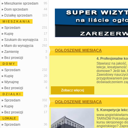
»
Mieszkanie sprzedam
95
»
Dom sprzedam
44
»
Działkę sprzedam
115
M I E S Z K A N I A
»
Sprzedam
231
»
Kupię
17
»
Szukam do wynajęcia
21
»
Mam do wynajęcia
292
OGŁOSZENIE MIESIĄCA
»
Zamienię
3
»
Bez prowizji
5
Stawiasz na jakość,
D O M Y
lekcje, kreatywność
»
Sprzedam
232
domowe? Jeśli tak, 
Zawodowy nauczycie
»
Kupię
20
przygotowaniem pe
»
Wynajmę
30
doświadczeniem zap
Moje lekcje pozorni
»
Bez prowizji
4
ale ... parado
Zobacz więcej
D Z I A Ł K I
»
Sprzedam
332
OGŁOSZENIE MIESIĄCA
»
Kupię
29
»
Bez prowizji
17
www.angielskiwtarno
LOKALE
TARNÓW Potrzebujes
kursu skrojonego do
»
Sprzedam
36
angielskiego? Zapr