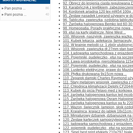
92. Obręcz do krojenia ciasta regulowana 
93. Karabińczyk z krętlikiem, zabezpieczen
»
Pan pozna ...
86
94. Kordonek ariadna 120 tex mf454 100g ..
»
Pani pozna ...
40
95. Zestaw nasadek Legrand używany w dob
96. Tabliczka, zawieszka, ozdobna tabliczk
97. Żarówka halogenowa Bemko led 60-30 
98. Homeopatia. Porady praktyczne nowa ..
99. etui na karty płatnicze. Nine West ...
100. Wisiorek, naszyjnik, zawieszka ważka z
101. Kubek lekarza, aptekarza, farmaceuty, t
102. W krainie melodii cz. 1 zbiór ulubiony
103. Wisiorek, zawieszka dł.27mm stan bard
104. Ładowarka samochodowa z gniazdem U
105. Pojemniki, pudełeczko , etui na soczewk
106. Ława prostokątna, nierozkładana 115
107. Pojemniki, pudełeczko , etui na socze
108. Lusterko elektryczne, prawe do Mazda
109. Płytka drukowana 9x15cm nowa ...
110. Zegarek damski Charles Raymond używ
111. Stary metalowy wisiorek, zawieszka z 
112. Chłodnica klimatyzacji Delphi CF20440
113. Kubek do picia Pelavo med z korkową 
114. żarówka halogenowa kanlux led mcob1
115. Żarówka halogenowa Osram Halopineco
116. żarówka halogenowa kanlux qa fu 220-
117. Wazon, świecznik, lampion, słoik ozdob
118. Krajalnica, krajacz do jabłek 18x11cm 
119. Miniaturowy dzbanek, dzbanuszek na ś
120. Zestaw karteczek samoprzylepnych PODI 
121. ładowarka samochodowa z gniazdem us
122. pojemnik, pudełeczko , etui na soczew
123. Sinel best print etykiety 210x297 białe 