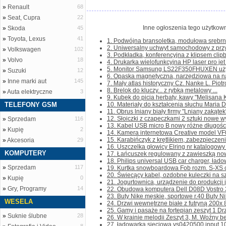
»
Renault
68
»
Seat, Cupra
22
Inne ogłoszenia tego użytkown
»
Skoda
45
»
Toyota, Lexus
41
1. Podwójna bransoletka, modułowa srebrno
2. Uniwersalny uchwyt samochodowy z przy
»
Volkswagen
102
3. Podkładka, konferencyjna z klipsem clipb
»
Volvo
18
4. Drukarka wielofunkcyjna HP laser pro je
5. Monitor Samsung LS22F350FHUXEN używ
»
Suzuki
12
6. Opaska magnetyczna, narzędziowa na nad
»
Inne marki aut
145
7. Mały atlas historyczny Cz. Nanke L. Piot
8. Brelok do kluczy... z rybką metalowy ...
»
Auta elektryczne
3
9. Kubek do picia herbaty, kawy "Melisana K
TELEFONY GSM
10. Materiały do kształcenia słuchu Maria D
11. Obrus lniany biały firmy "Lniany zakątek
12. Słoiczki z czapeczkami 2 sztuki nowe wy
»
Sprzedam
116
13. Kabel USB micro B nowy różne długości
»
Kupię
2
14. Kamera internetowa Creative model VF0
15. Karabińczyk z krętlikiem, zabezpieczen
»
Akcesoria
29
16. Uszczelka głowicy Elring nr katalogowy
KOMPUTERY
17. Łańcuszek regulowany z zawieszką nowy
18. Philips universal USB car charger, ład
»
Sprzedam
117
19. Kurtka snowboardowa Fob rozm. S-XS cho
20. Świecący kabel, ozdobne kuleczki na sz
»
Kupię
0
21. Jogurtownica, urządzenie do produkcji jo
»
Gry, Programy
14
22. Obudowa komputera Dell D08D Vostro 38
23. Buty Nike męskie, sportowe r.40 Buty Ni
WESELA
24. Drzwi wewnętrzne białe z futryną 200x 8
25. Gamy i pasaże na fortepian zeszyt 1 Drze
»
Suknie ślubne
28
26. W krainie melodii Zeszyt 3, M. Woźny be
27. ładowarka sieciowa ys0420500 input 10