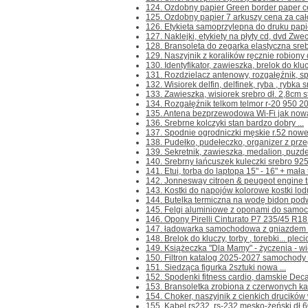
124. Ozdobny papier Green border paper cert
125. Ozdobny papier 7 arkuszy cena za cało
126. Etykieta samoprzylepna do druku papie
127. Naklejki, etykiety na płyty cd, dvd Zwec
128. Bransoleta do zegarka elastyczna srebr
129. Naszyjnik z koralików ręcznie robiony 
130. Identyfikator, zawieszka, brelok do klu
131. Rozdzielacz antenowy, rozgałęźnik, spli
132. Wisiorek delfin, delfinek, ryba , rybka s
133. Zawieszka, wisiorek srebro dł. 2,8cm s
134. Rozgałęźnik telkom telmor r-20 950 2
135. Antena bezprzewodowa Wi-Fi jak nowa 
136. Srebrne kolczyki stan bardzo dobry ...
137. Spodnie ogrodniczki męskie r.52 nowe 
138. Pudełko, pudełeczko, organizer z przeg
139. Sekretnik, zawieszka, medalion, puzder
140. Srebrny łańcuszek kuleczki srebro 925
141. Etui, torba do laptopa 15" - 16" + mała 
142. Jonnesway citroen & peugeot engine ti
143. Kostki do napojów kolorowe kostki lodu
144. Butelka termiczna na wodę bidon pod
145. Felgi aluminiowe z oponami do samoch
146. Opony Pirelli Cinturato P7 235/45 R18 
147. ładowarka samochodowa z gniazdem us
148. Brelok do kluczy, torby , torebki... pleci
149. Książeczka "Dla Mamy" - życzenia - wie
150. Filtron katalog 2025-2027 samochody
151. Siedząca figurka 2sztuki nowa ...
152. Spodenki fitness cardio, damskie Decat
153. Bransoletka zrobiona z czerwonych ka
154. Choker, naszyjnik z cienkich drucików 
155. Kabel rs232, rs-232 męsko-żeński dł.6