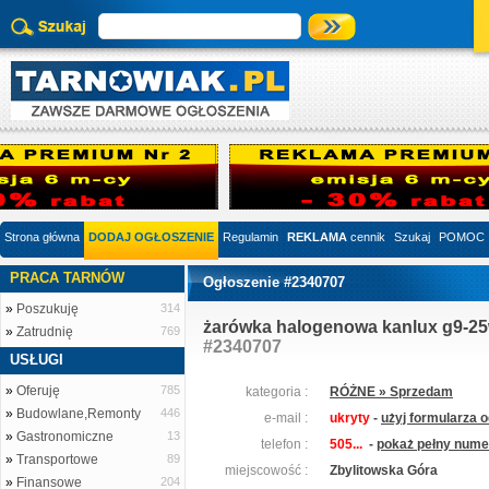
Strona główna
DODAJ OGŁOSZENIE
Regulamin
REKLAMA
cennik
Szukaj
POMOC
PRACA TARNÓW
Ogłoszenie #2340707
»
Poszukuję
314
żarówka halogenowa kanlux g9-25
»
Zatrudnię
769
#2340707
USŁUGI
»
Oferuję
785
kategoria :
RÓŻNE » Sprzedam
»
Budowlane,Remonty
446
e-mail :
ukryty
-
użyj formularza 
»
Gastronomiczne
13
telefon :
505...
-
pokaż pełny numer
»
Transportowe
89
miejscowość :
Zbylitowska Góra
»
Finansowe
204