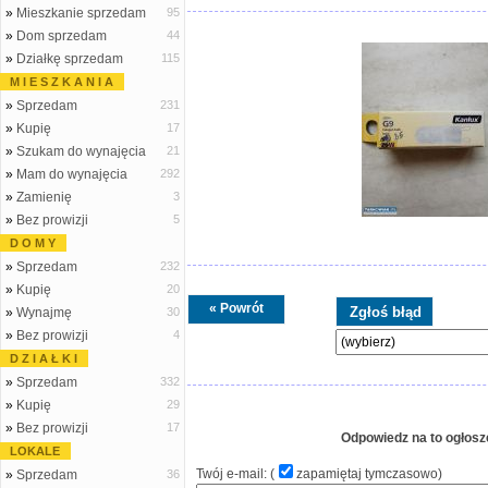
»
Mieszkanie sprzedam
95
»
Dom sprzedam
44
»
Działkę sprzedam
115
M I E S Z K A N I A
»
Sprzedam
231
»
Kupię
17
»
Szukam do wynajęcia
21
»
Mam do wynajęcia
292
»
Zamienię
3
»
Bez prowizji
5
D O M Y
»
Sprzedam
232
»
Kupię
20
« Powrót
»
Wynajmę
30
»
Bez prowizji
4
D Z I A Ł K I
»
Sprzedam
332
»
Kupię
29
»
Bez prowizji
17
Odpowiedz na to ogłosz
LOKALE
Twój e-mail: (
zapamiętaj tymczasowo
)
»
Sprzedam
36