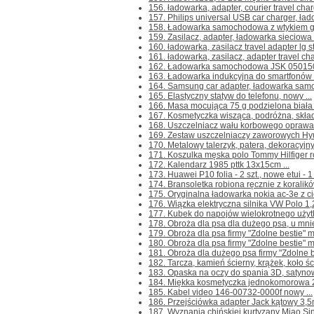
156. ładowarka, adapter, courier travel char
157. Philips universal USB car charger, ł
158. Ładowarka samochodowa z wtykiem gni
159. Zasilacz, adapter, ładowarka sieciowa 
160. ładowarka, zasilacz travel adapter lg st
161. ładowarka, zasilacz, adapter travel cha
162. Ładowarka samochodowa JSK 050150 
163. Ładowarka indukcyjna do smartfonów 
164. Samsung car adapter, ładowarka samo
165. Elastyczny statyw do telefonu, nowy ...
166. Masa mocująca 75 g podzielona biała 
167. Kosmetyczka wisząca, podróżna, skład
168. Uszczelniacz wału korbowego oprawa
169. Zestaw uszczelniaczy zaworowych Hyu
170. Metalowy talerzyk, patera, dekoracyjny
171. Koszulka męska polo Tommy Hilfiger ro
172. Kalendarz 1985 pttk 13x15cm ...
173. Huawei P10 folia - 2 szt., nowe etui - 1 
174. Bransoletka robiona ręcznie z koralikó
175. Oryginalna ładowarka nokia ac-3e z ci
176. Wiązka elektryczna silnika VW Polo 1,
177. Kubek do napojów wielokrotnego użytku 
178. Obroża dla psa dla dużego psa, u mnie
179. Obroża dla psa firmy "Zdolne bestie" m
180. Obroża dla psa firmy "Zdolne bestie" m
181. Obroża dla dużego psa firmy "Zdolne be
182. Tarcza, kamień ścierny, krążek, koło 
183. Opaska na oczy do spania 3D, satyno
184. Miękka kosmetyczka jednokomorowa 
185. Kabel video 146-00732-0000f nowy ...
186. Przejściówka adapter Jack kątowy 3,5
187. Wyznania chińskiej kurtyzany Miao Sing