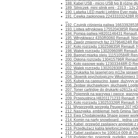
188. Kabel USB - micro USB typ B różne dłu
189. Silniczek, mini silnik emi - 2313 - 12
190. Latarka LED marki Lighting Ever mała
191. Cewka zapłonowa 224333332428R Ren
...
192. Czujnik ciśnienia paliwa 1663392853R-
193. Listwa wtryskowa 1755204385R Renault
194. Pompa paliwa H8201146431 Renault, N
195. Wtryskiwacz 4350R0060 Renault, Nissan
196. Zawór zmiennych faz 237964624R Rena
197. Koło rozrządu 130259835R Renault, Ni
198. Wałek rozrządu 130209609R Renault, N
199. Bagnet miarka oleju 111510584R Renau
200. Osłona rozrządu 130415796R Renault,
201. Koło pasowe wału 123033448R-D Renau
202. Wałek rozrządu 130202830R Renault, N
203. Drukarka hp laserjet pro m12w sprawna
204. Słownik psychologiczny Włodzimierz S
205. Kubek na cappucino, kawę, dużyyyy wys
206. Zestaw słuchawkowy, słuchawki Logit
207. Toner cartridge do drukarki q2612a q26
208. Pojemnik na warzywa i owoce, warzyw
209. Przepustnica H8201171233 Renault, Ni
210. Koło rozrządu 130253326R Renault, Ni
211. Wysprzęglik sprzęgła Peugeot 207 HD
212. Naszywka, emblemat, herb Gmina Tarn
213. Ewa Chodakowska Shape power worko
214. Komin na narty snowboard... jedna częś
215. Kabel, przewód zasilający angielski z w
216. Przedłużacz kabla telefonicznego wtyk-
217. Kabel zasilający hp 100614-009 dł.75
218. Pudełeczko, pojemnik, pudełko, organize