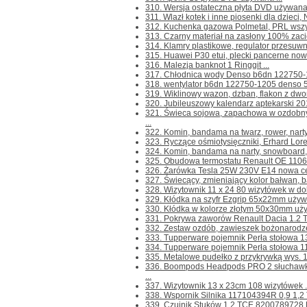
310. Wersja ostateczna płyta DVD używana 
311. Wlazł kotek i inne piosenki dla dzieci, 
312. Kuchenka gazowa Polmetal, PRL wszystk
313. Czarny materiał na zasłony 100% zaci
314. Klamry plastikowe, regulator przesuwny
315. Huawei P30 etui, plecki pancerne nowe
316. Malezja banknot 1 Ringgit ...
317. Chłodnica wody Denso b6dn 122750-12
318. wentylator b6dn 122750-1205 denso 5
319. Wiklinowy wazon, dzban, flakon z dwo
320. Jubileuszowy kalendarz aptekarski 201
321. Świeca sojowa, zapachowa w ozdob
...
322. Komin, bandama na twarz, rower, narty,
323. Ryczące ośmiotysięczniki, Erhard Loret
324. Komin, bandama na narty, snowboard, tw
325. Obudowa termostatu Renault OE 1106
326. Żarówka Tesla 25W 230V E14 nowa cen
327. Świecący, zmieniający kolor bałwan, b
328. Wizytownik 11 x 24 80 wizytówek w dob
329. Kłódka na szyfr Ezgrip 65x22mm używa
330. Kłódka w kolorze złotym 50x30mm uży
331. Pokrywa zaworów Renault Dacia 1.2 
332. Zestaw ozdób, zawieszek bożonarodz
333. Tupperware pojemnik Perła stołowa 13
334. Tupperware pojemnik Perła stołowa 11
335. Metalowe pudełko z przykrywką wys. 1
336. Boompods Headpods PRO 2 słuchawk
...
337. Wizytownik 13 x 23cm 108 wizytówek .
338. Wspornik Silnika 117104394R 0,9 1,2 
339. Czujnik Stuków 1,2 TCE 8200789728 Da