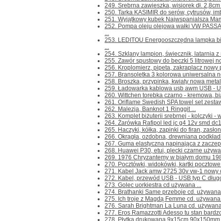
249. Srebrna zawieszka, wisiorek dł. 2,8cm 
250. Tarka KASIMIR do serów, cytrusów, imbir
251. Wyjątkowy kubek Najwspanialsza Mama
252. Pompa oleju olejowa wałki VW PASS
...
253. LEDITOU Energooszczędna lampka bi
...
254. Szklany lampion, świecznik, latarnia z
255. Zawór spustowy do beczki 5 litrowej no
256. Kroplomierz, pipeta, zakraplacz nowy 
257. Bransoletka 3 kolorowa uniwersalna now
258. Broszka, przypinka, kwiaty nowa metal
259. Ładowarka kablowa usb awm USB - US
260. Wittchen torebka czarno - kremowa, bi
261. Oriflame Swedish SPA towel set zestaw
262. Malezja, Banknot 1 Ringgit ...
263. Komplet biżuterii srebrnej - kolczyki - 
264. Żarówka Rafipol led jc g4 12v smd dc1
265. Haczyki, kółka, zapinki do firan, zasłon
266. Okrągła, ozdobna, drewniana podkładka
267. Guma elastyczna napinająca z zaczepa
268. Huawei P30, etui, plecki czarne używa
269. 1976 Chryzantemy w białym domu 1980
270. Pocztówki, widokówki, kartki pocztowe 
271. Kabel Jack amw 2725 30v vw-1 nowy dł.
272. Kabel, przewód USB - USB typ C dług
273. Golec uorkiestra cd używana ...
274. Brathanki Same przeboje cd. używana 
275. Ich troje z Magdą Femme cd. używana .
276. Sarah Brightman La Luna cd. używana 
277. Eros Ramazzotti Adesso tu stan bardzo 
278. Płytka drukowana 9x15cm 90x150mm n