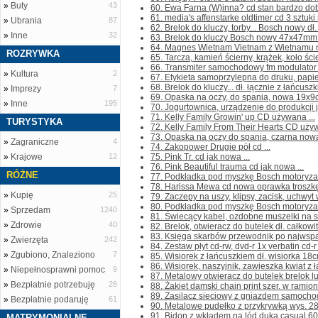
»
Buty
43
60. Ewa Farna (W)inna? cd stan bardzo dobr
61. media's affenstarke oldtimer cd 3 sztuki 
»
Ubrania
87
62. Brelok do kluczy, torby... Bosch nowy dł.
»
Inne
32
63. Brelok do kluczy Bosch nowy 47x47mm p
64. Magnes Wietnam Vietnam z Wietnamu na
ROZRYWKA
65. Tarcza, kamień ścierny, krążek, koło ś
66. Transmiter samochodowy fm modulator 
»
Kultura
2
67. Etykieta samoprzylepna do druku, papie
68. Brelok do kluczy... dł. łącznie z łańcus
»
Imprezy
7
69. Opaska na oczy, do spania, nowa 19x9c
»
Inne
195
70. Jogurtownica, urządzenie do produkcji j
71. Kelly Family Growin' up CD używana ...
TURYSTYKA
72. Kelly Family From Their Hearts CD używ
73. Opaska na oczy do spania, czarna nowa 
»
Zagraniczne
4
74. Zakopower Drugie pół cd ...
»
Krajowe
12
75. Pink Tr. cd jak nowa ...
76. Pink Beautiful trauma cd jak nowa ...
RÓŻNE
77. Podkładka pod myszkę Bosch motoryzac
78. Harissa Mewa cd nowa oprawka troszkę 
»
Kupię
25
79. Zaczepy na uszy, klipsy, zacisk, uchwyt
80. Podkładka pod myszkę Bosch motoryzac
»
Sprzedam
1240
81. Świecący kabel, ozdobne muszelki na sz
»
Zdrowie
40
82. Brelok, otwieracz do butelek dł. całkowi
83. Księga skarbów przewodnik po najwspan
»
Zwierzęta
242
84. Zestaw płyt cd-rw, dvd-r 1x verbatin cd-r
»
Zgubiono, Znaleziono
7
85. Wisiorek z łańcuszkiem dł. wisiorka 18c
86. Wisiorek, naszyjnik, zawieszka kwiat z 
»
Niepełnosprawni pomoc
9
87. Metalowy otwieracz do butelek brelok lu
»
Bezpłatnie potrzebuję
26
88. Żakiet damski chain print szer. w ramion
89. Zasilacz sieciowy z gniazdem samocho
»
Bezpłatnie podaruję
61
90. Metalowe pudełko z przykrywką wys. 28
91. Bidon z wkładem na lód duka casual 600
MATRYMONIALNE