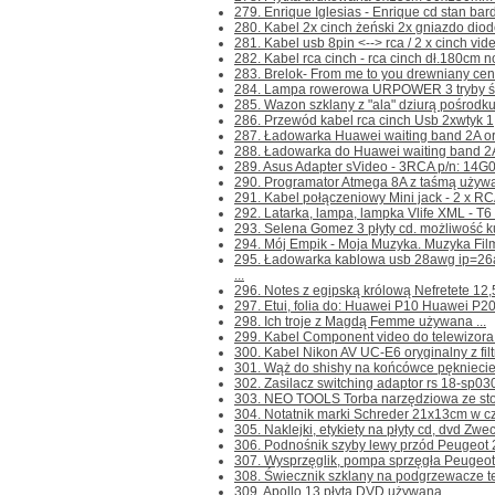
279. Enrique Iglesias - Enrique cd stan bard
280. Kabel 2x cinch żeński 2x gniazdo dio
281. Kabel usb 8pin <--> rca / 2 x cinch vide
282. Kabel rca cinch - rca cinch dł.180cm no
283. Brelok- From me to you drewniany cena
284. Lampa rowerowa URPOWER 3 tryby świ
285. Wazon szklany z "ala" dziurą pośrodku, 
286. Przewód kabel rca cinch Usb 2xwtyk 1,
287. Ładowarka Huawei waiting band 2A or
288. Ładowarka do Huawei waiting band 2A
289. Asus Adapter sVideo - 3RCA p/n: 14G
290. Programator Atmega 8A z taśmą używan
291. Kabel połączeniowy Mini jack - 2 x RCA
292. Latarka, lampa, lampka Vlife XML - T6 
293. Selena Gomez 3 płyty cd. możliwość ku
294. Mój Empik - Moja Muzyka. Muzyka Filmow
295. Ładowarka kablowa usb 28awg ip=26
...
296. Notes z egipską królową Nefretete 12,5
297. Etui, folia do: Huawei P10 Huawei P20 M
298. Ich troje z Magdą Femme używana ...
299. Kabel Component video do telewizor
300. Kabel Nikon AV UC-E6 oryginalny z fil
301. Wąż do shishy na końcówce pękniecie 
302. Zasilacz switching adaptor rs 18-sp03
303. NEO TOOLS Torba narzędziowa ze stołk
304. Notatnik marki Schreder 21x13cm w czys
305. Naklejki, etykiety na płyty cd, dvd Zwec
306. Podnośnik szyby lewy przód Peugeot 2
307. Wysprzęglik, pompa sprzęgła Peugeot
308. Świecznik szklany na podgrzewacze tea
309. Apollo 13 płyta DVD używana ...