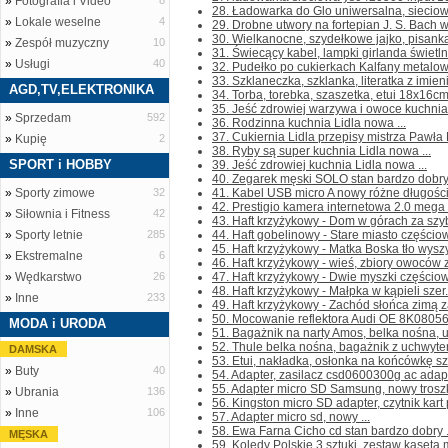
»
Fotografia i Video
8
28. Ładowarka do Glo uniwersalna, sieciowa
»
Lokale weselne
4
29. Drobne utwory na fortepian J. S. Bach w
30. Wielkanocne, szydełkowe jajko, pisanka
»
Zespół muzyczny
10
31. Świecący kabel, lampki girlanda świetlna
»
Usługi
40
32. Pudełko po cukierkach Kalfany metalowe
33. Szklaneczka, szklanka, literatka z imien
AGD,TV,ELEKTRONIKA
34. Torba, torebka, szaszetka, etui 18x16cm 
35. Jeść zdrowiej warzywa i owoce kuchnia 
»
Sprzedam
592
36. Rodzinna kuchnia Lidla nowa ...
37. Cukiernia Lidla przepisy mistrza Pawła
»
Kupię
2
38. Ryby są super kuchnia Lidla nowa ...
SPORT i HOBBY
39. Jeść zdrowiej kuchnia Lidla nowa ...
40. Zegarek męski SOLO stan bardzo dobry 
»
Sporty zimowe
32
41. Kabel USB micro A nowy różne długości
42. Prestigio kamera internetowa 2.0 mega 
»
Siłownia i Fitness
42
43. Haft krzyżykowy - Dom w górach za szy
»
Sporty letnie
285
44. Haft gobelinowy - Stare miasto częściowo
45. Haft krzyżykowy - Matka Boska tło wyszyt
»
Ekstremalne
6
46. Haft krzyżykowy - wieś, zbiory owoców za
»
Wędkarstwo
26
47. Haft krzyżykowy - Dwie myszki częściowo
48. Haft krzyżykowy - Małpka w kąpieli szer
»
Inne
233
49. Haft krzyżykowy - Zachód słońca zimą za
50. Mocowanie reflektora Audi OE 8K08056
MODA i URODA
51. Bagażnik na narty Amos, belka nośna, u
52. Thule belka nośna, bagażnik z uchwyt
DAMSKA
53. Etui, nakładka, osłonka na końcówkę sz
»
Buty
40
54. Adapter, zasilacz csd0600300g ac adapt
55. Adapter micro SD Samsung, nowy troszkę
»
Ubrania
136
56. Kingston micro SD adapter, czytnik kart 
»
Inne
106
57. Adapter micro sd, nowy ...
58. Ewa Farna Cicho cd stan bardzo dobry .
MĘSKA
59. Kolędy Polskie 3 sztuki, zestaw kaseta