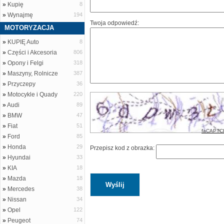
»
Kupię
8
»
Wynajmę
194
Twoja odpowiedź:
MOTORYZACJA
»
KUPIĘ Auto
8
»
Części i Akcesoria
806
»
Opony i Felgi
318
»
Maszyny, Rolnicze
387
»
Przyczepy
36
»
Motocykle i Quady
220
»
Audi
89
»
BMW
47
»
Fiat
51
faCAPTC
»
Ford
85
»
Honda
29
Przepisz kod z obrazka:
»
Hyundai
33
»
KIA
18
»
Mazda
18
»
Mercedes
38
»
Nissan
34
»
Opel
122
»
Peugeot
74