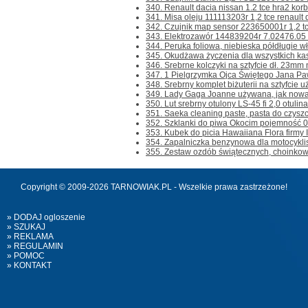
340. Renault dacia nissan 1.2 tce hra2 kor
341. Misa oleju 111113203r 1,2 tce renault 
342. Czujnik map sensor 223650001r 1,2 tc
343. Elektrozawór 144839204r 7.02476.05 1.2
344. Peruka foliowa, niebieska półdługie wł
345. Okudżawa życzenia dla wszystkich ka
346. Srebrne kolczyki na sztyfcie dł. 23mm 
347. 1 Pielgrzymka Ojca Świętego Jana Pawł
348. Srebrny komplet biżuterii na sztyfcie u
349. Lady Gaga Joanne używana, jak nowa 
350. Lut srebrny otulony LS-45 fi 2,0 otulina
351. Saeka cleaning paste, pasta do czyszcz
352. Szklanki do piwa Okocim pojemność 0.5
353. Kubek do picia Hawaiiana Flora firmy Is
354. Zapalniczka benzynowa dla motocyklis
355. Zestaw ozdób świątecznych, choinkow
Copyright © 2009-2026 TARNOWIAK.PL - Wszelkie prawa zastrzeżone!
» DODAJ ogloszenie
» SZUKAJ
» REKLAMA
» REGULAMIN
» POMOC
» KONTAKT