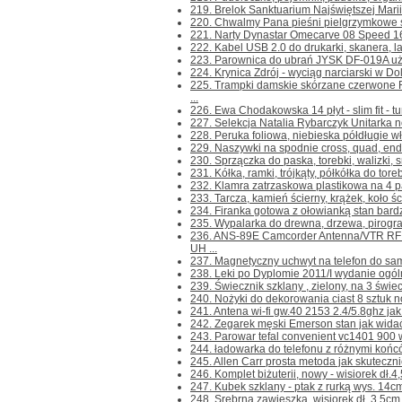
219. Brelok Sanktuarium Najświętszej Marii
220. Chwalmy Pana pieśni pielgrzymkowe śr
221. Narty Dynastar Omecarve 08 Speed 16
222. Kabel USB 2.0 do drukarki, skanera, la
223. Parownica do ubrań JYSK DF-019A użyt
224. Krynica Zdrój - wyciąg narciarski w Dol
225. Trampki damskie skórzane czerwone
...
226. Ewa Chodakowska 14 płyt - slim fit - tu
227. Selekcja Natalia Rybarczyk Unitarka n
228. Peruka foliowa, niebieska półdługie wł
229. Naszywki na spodnie cross, quad, endur
230. Sprzączka do paska, torebki, walizki, sm
231. Kółka, ramki, trójkąty, półkółka do toreb
232. Klamra zatrzaskowa plastikowa na 4 pa
233. Tarcza, kamień ścierny, krążek, koło 
234. Firanka gotowa z ołowianką stan bardz
235. Wypalarka do drewna, drzewa, pirogr
236. ANS-89E Camcorder Antenna/VTR RF
UH ...
237. Magnetyczny uchwyt na telefon do sam
238. Leki po Dyplomie 2011/I wydanie ogóln
239. Świecznik szklany , zielony, na 3 świec
240. Nożyki do dekorowania ciast 8 sztuk n
241. Antena wi-fi gw.40 2153 2.4/5.8ghz jak
242. Zegarek męski Emerson stan jak widać
243. Parowar tefal convenient vc1401 900 w
244. ładowarka do telefonu z różnymi końc
245. Allen Carr prosta metoda jak skuteczni
246. Komplet biżuterii, nowy - wisiorek dł.4,5
247. Kubek szklany - ptak z rurką wys. 14c
248. Srebrna zawieszka, wisiorek dł. 3,5cm 