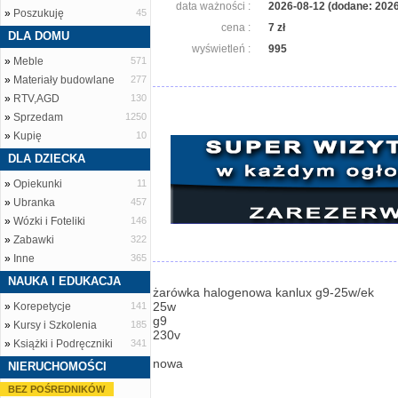
data ważności :
2026-08-12 (dodane: 2026
»
Poszukuję
45
cena :
7 zł
DLA DOMU
wyświetleń :
995
»
Meble
571
»
Materiały budowlane
277
»
RTV,AGD
130
»
Sprzedam
1250
»
Kupię
10
DLA DZIECKA
»
Opiekunki
11
»
Ubranka
457
»
Wózki i Foteliki
146
»
Zabawki
322
»
Inne
365
NAUKA I EDUKACJA
żarówka halogenowa kanlux g9-25w/ek
25w
»
Korepetycje
141
g9
»
Kursy i Szkolenia
185
230v
»
Książki i Podręczniki
341
nowa
NIERUCHOMOŚCI
BEZ POŚREDNIKÓW