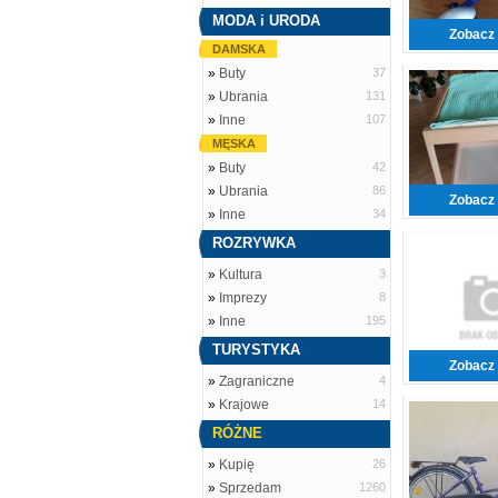
MODA i URODA
Zobacz 
DAMSKA
»
Buty
37
»
Ubrania
131
»
Inne
107
MĘSKA
»
Buty
42
»
Ubrania
86
Zobacz 
»
Inne
34
ROZRYWKA
»
Kultura
3
»
Imprezy
8
»
Inne
195
TURYSTYKA
Zobacz 
»
Zagraniczne
4
»
Krajowe
14
RÓŻNE
»
Kupię
26
»
Sprzedam
1260