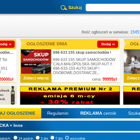
Ilość ogłoszeń w serwisie:
1545
OGŁOSZENIE DNIA
OGŁ
_725-430-051_skup samochodów_nr.1
696 633 155 skup samochodów !
 Tel
696 633 155 SKUP SAMOCHODÓW
CAŁA MAŁOPOLSKA-SKUP AUT !!
_051
696-633-155 AUTO SKUP !
..
OSOBOWE,DOSTAWCZE,...
Zobacz więcej
Zobacz
20000zł
99999zł
cena:
AJ OGŁOSZENIE
Regulamin
REKLAMA
cennik
Szuka
CKA » Inne
tatnich:
24 godzin
3 dni
7 dni
wszystkie