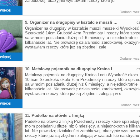
zarobkowej, okazyjnie wystawiam rzeczy które ju
więcej
Dodane: wczo
9. Organizer na długopisy w kształcie muszli muszelki
c
Organizer na długopisy w kształcie muszli muszelki Wysokoś
Szerokość 14cm Grubość 4cm Przedmioty i rzeczy które sprze
są w moim posiadaniu dłużej niż 6 miesięcy, a niejednokrotnie
kilkanaście lat. Nie prowadzę działalności zarobkowej, okazyjni
wystawiam rzeczy które już są zbędne i zale
więcej
Dodane: wczo
10. Metalowy pojemnik na długopisy Kraina Lodu
c
Metalowy pojemnik na długopisy Kraina Lodu Wysokość około
10,5cm Szerokość około 7cm Przedmioty i rzeczy które sprzed
są w moim posiadaniu dłużej niż 6 miesięcy, a niejednokrotnie
kilkanaście lat. Nie prowadzę działalności zarobkowej, okazyjni
wystawiam rzeczy które już są zbędne i zalegają w s
więcej
Dodane: wczo
11. Pudełko na ołówki z linijką
Pudełko na ołówki z linijką Przedmioty i rzeczy które sprzedaję
moim posiadaniu dłużej niż 6 miesięcy, a niejednokrotnie kilka
lat. Nie prowadzę działalności zarobkowej, okazyjnie wystawia
rzeczy które już są zbędne i zalegają w szafach lub na strychu