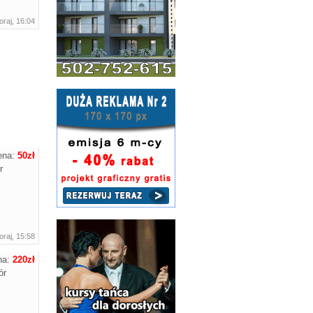
raj, 16:04
ena:
50zł
r
raj, 15:58
na:
220zł
ór