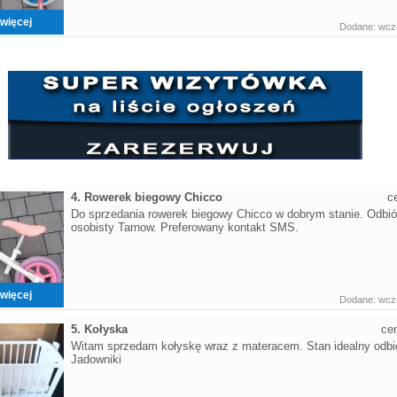
więcej
Dodane: wczo
4. Rowerek biegowy Chicco
c
Do sprzedania rowerek biegowy Chicco w dobrym stanie. Odbió
osobisty Tarnow. Preferowany kontakt SMS.
więcej
Dodane: wczo
5. Kołyska
ce
Witam sprzedam kołyskę wraz z materacem. Stan idealny odbi
Jadowniki