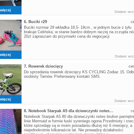
więcej
Dodane: wczo
6. Buciki r29
c
Buciki rozmiar 29 wkładka 18,5- 19cm , w jednym bucie z tyłu
brakuje Celińska, w stanie bardzo dobrym raczej na zczupla nó
20zl zapraszam do przymiarki cena do negocjacji
więcej
Dodane: wczo
7. Rowerek dziecięcy
ce
Do sprzedania rowerek dziecięcy KS CYCLING Zodiac 15. Odb
osobisty Tarnów. Preferowany kontakt SMS.
więcej
Dodane: wczo
8. Notebook Starpak A5 dla dziewczynki notes brulion
c
Notebook Starpak A5 80 dla dziewczynki notes brulion pamiętn
linie Mermaid w formie łuski syreniego ogona Przedmioty i rze
które sprzedaję są w moim posiadaniu dłużej niż 6 miesięcy, a
niejednokrotnie kilkanaście lat. Nie prowadzę działalności