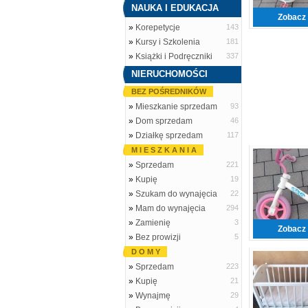
NAUKA I EDUKACJA
Zobacz 
»
Korepetycje
143
»
Kursy i Szkolenia
181
»
Książki i Podręczniki
337
NIERUCHOMOŚCI
BEZ POŚREDNIKÓW
»
Mieszkanie sprzedam
93
»
Dom sprzedam
46
»
Działkę sprzedam
117
M I E S Z K A N I A
»
Sprzedam
221
»
Kupię
19
»
Szukam do wynajęcia
22
»
Mam do wynajęcia
294
»
Zamienię
3
Zobacz 
»
Bez prowizji
5
D O M Y
»
Sprzedam
223
»
Kupię
21
»
Wynajmę
29