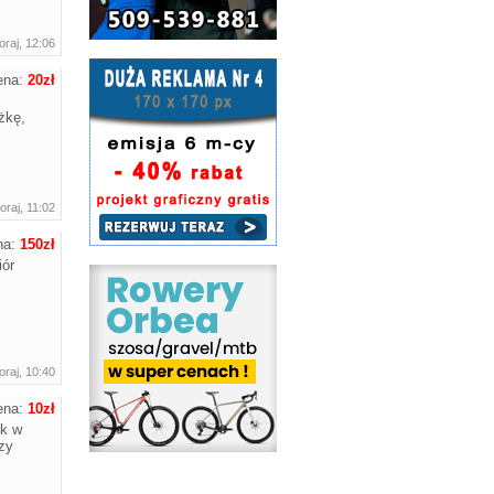
raj, 12:06
ena:
20zł
żkę,
raj, 11:02
na:
150zł
iór
raj, 10:40
ena:
10zł
ik w
czy