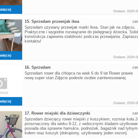
więcej
Dodane: 2026-0
15. Sprzedam przewijak ikea
ce
Sprzedam używany przewijak marki Ikea. Stan jak na zdjęciu.
Praktyczne i wygodne rozwiązanie do pielęgnacji dziecka. Soli
konstrukcja zapewnia stabilność podczas przewijania. Zapras
kontaktu!
więcej
Dodane: 2026-0
16. Sprzedam
ce
Sprzedam rower dla chlopca na wiek 6 do 9 lat Rower prawie
nowy.super stan Zdjęcie podesle osobie zainteresowanej
więcej
Dodane: 2026-0
17. Rower miejski dla dziewczynki
ce
Sprzedam dziecięcy rower miejski z koszykiem, rozmiar koła 2
przeznaczony dla wieku 9-12, z widocznymi śladami użytkowan
posiada oba sprawne hamulce, podnożek, bagażnik nad tylnym
kołem oraz koszyk (dokupiony, użytkowany jeden sezon).