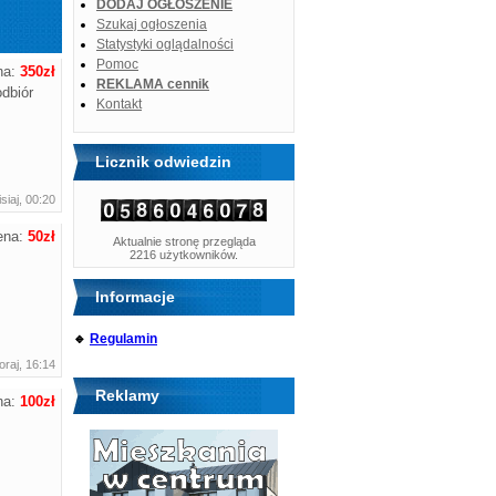
DODAJ OGŁOSZENIE
Szukaj ogłoszenia
Statystyki oglądalności
Pomoc
na:
350zł
REKLAMA cennik
dbiór
Kontakt
Licznik odwiedzin
siaj, 00:20
ena:
50zł
Aktualnie stronę przegląda
2216 użytkowników.
Informacje
🔹
Regulamin
raj, 16:14
Reklamy
na:
100zł