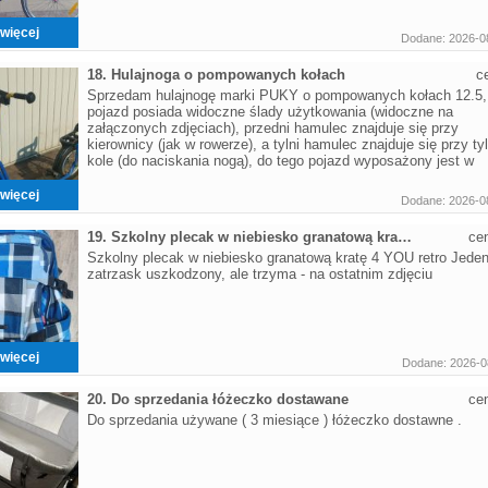
więcej
Dodane: 2026-0
18. Hulajnoga o pompowanych kołach
c
Sprzedam hulajnogę marki PUKY o pompowanych kołach 12.5,
pojazd posiada widoczne ślady użytkowania (widoczne na
załączonych zdjęciach), przedni hamulec znajduje się przy
kierownicy (jak w rowerze), a tylni hamulec znajduje się przy ty
kole (do naciskania nogą), do tego pojazd wyposażony jest w
więcej
Dodane: 2026-0
19. Szkolny plecak w niebiesko granatową kratę 4 YOU
ce
Szkolny plecak w niebiesko granatową kratę 4 YOU retro Jede
zatrzask uszkodzony, ale trzyma - na ostatnim zdjęciu
więcej
Dodane: 2026-0
20. Do sprzedania łóżeczko dostawane
ce
Do sprzedania używane ( 3 miesiące ) łóżeczko dostawne .