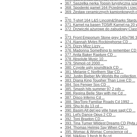
367. Saszetka nerka Topsin turystyczna szar
368. Spodenki gamet 164 Przedmioty i rzecz
369. Zestaw ceramicznych kamionkowych
...
370. T-shirt 164 L&S Lincoln&Sharks Stardus
371. Karnet na basen TOSiR Karnet na 20 we
372. Drzwiczki ażurowe do zabudowy Cla
...
373. Front Emporium Stone grey 140x796 30
374. Alannah Myles Rockinghorse CD ...
375. Dizzy Mizz Lizzy ...
376. Madonna Something to remember CD .
377. Anita Baker Rapture CD ...
378. Absolute Music 10 ...
379. Shimoli cd 2000 ...
380. Coyote ugly soundtrack CD ...
381. Melanie C Northern Star CD ...
382. Justin Bieber My Worlds the collection 
383. Diana King Tougher Than Love CD ...
384. Sos Fenger Sos CD ...
385. Smash hits summer 97 2 cds ...
386. Regina Belle Stay with me Cd ...
387. Disco Inferno Cd ...
388. Sko/Torp Familiar Roads Cd 1992 ...
389. Shu bi du 13 cd ...
390. Basim Alt det jeg ville have sagt CD ...
391. Let's Dance Opus 2 CD ...
392. Toni Braxton CD ...
393. Tina Turner Wildest Dreams CD Płyta z 
394. Thomas Helmig Say When CD ...
395. Womac & Womac Conscience cd ...
396. Nik&jay 3 fresh fri fly cd ...