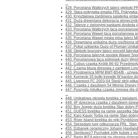
...
428. Porcelana Wałbrzych talerz głęboki PR
429. Stara pokrywka emalia PRL Pokrywka ja
430. Kryształowa żardiniera salaterka vintag
431. Duża drewniana dekoracja słonecznik 
432. Talerze z zielonymi paskami dookoła ja
433. Porcelana Wałbrzych taca porcelanow
434. Porcelana Wawel taca porcelanowa pó
435. Porcelana Wawel miska misa talerz Mi
436. Drewniana unikalna duża rzeźbiona star
437. Pokal szklanka Ouzo of Plomari Unika
438. Głęboki brązowy talerz porcelit fabryk
439. Porcelana talerzyk spodek Wawel Średn
440. Porcelanowa taca półmisek duży Wymi
441. Cubus czapka Królik 86-92 Przedmioty i
442. Czarna bluza dresowa z zamkiem Linco
443. Prostownica MPM BWT-B54/B - używana
444. Kornecki 35 botki trzewiki W bardzo do
445. Liverpool FC 2003-04 Śledź strój piłka
446. Czapka z daszkiem 54 Minnie Disney Pr
447. Puszysta milutka czapka zimowa dl
...
448. Unikatowa okrągła torebka z kwiatami do
449. 4F dziecięca czapka z daszkiem dziewc
450. Boy Jogger duża torebka Stan dobry P
451. GUESS torebka na ramię saszetka Stan 
452. Karo Kauer Torba na ramię Stan dobry j
453. River Island torebka do ręki Przybliż
454. Sprzedam rurę odkurzacza PRL. Stan i
455. Dzbanek ceramiczny Johann Haviland B
456. Spróbujeż? Puchatek żółty kubek z jeż
457. Bagis IKEA wieszak na ubrania dziecię