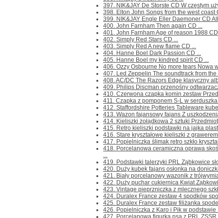
397. NIK&JAY De Storste CD W częstym użyci
398. Elton John Songs from the west coast C
399. NIK&JAY Engle Eller Daemoner CD Alb
400. John Farnham Then again CD ...
401. John Farnham Age of reason 1988 CD 
402. Simply Red Stars CD ...
403. Simply Red A new flame CD ...
404. Hanne Boel Dark Passion CD ...
405. Hanne Boel my kindred spirit CD ...
406. Ozzy Osbourne No more tears Nowa w fo
407. Led Zeppelin The soundtrack from the 
408. AC/DC The Razors Edge klasyczny albu
409. Philips Discman przenośny odtwarzacz
410. Czerwona czapka komin zestaw Przedmio
411. Czapka z pomponem S-L w serduszka Pr
412. Staffordshire Potteries Tableware kube
413. Wazon fajansowy fajans Z uszkodzeni
414. Kieliszki żołądkowa 2 sztuki Przedmioty 
415. Retro kieliszki podstawki na jajka pla
416. Stare kryształowe kieliszki z grawerem
417. Popielniczka ślimak retro szkło kryszta
418. Porcelanowa ceramiczna oprawa sko
...
419. Podstawki talerzyki PRL Ząbkowice sł
420. Duży kubek fajans osłonka na doniczk
421. Biały porcelanowy wazonik z trójwymia
422. Duży puchar cukiernica Kwiat Ząbkowi
423. Vintage pieprzniczka z mlecznego szkł
424. Duralex France zestaw 4 spodków spod
425. Duralex France zestaw filiżanka spode
426. Popielniczka z Karo i Pik w podstawie 
427. Porcelanowa figurka psa z PRL ZSS