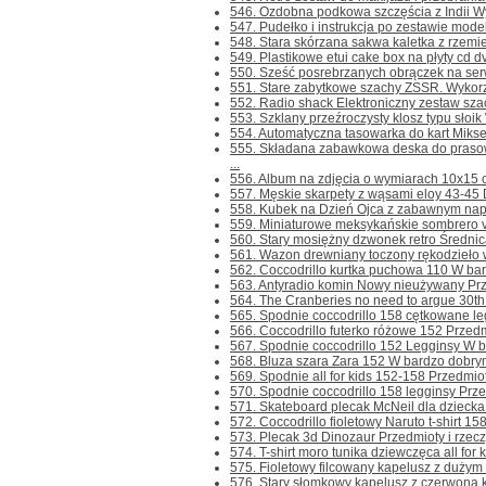
546. Ozdobna podkowa szczęścia z Indii Wy
547. Pudełko i instrukcja po zestawie mode
548. Stara skórzana sakwa kaletka z rzemie
549. Plastikowe etui cake box na płyty cd dv
550. Sześć posrebrzanych obrączek na serw
551. Stare zabytkowe szachy ZSSR. Wykorzy
552. Radio shack Elektroniczny zestaw szac
553. Szklany przeźroczysty klosz typu sło
554. Automatyczna tasowarka do kart Mikser 
555. Składana zabawkowa deska do pras
...
556. Album na zdjęcia o wymiarach 10x15 c
557. Męskie skarpety z wąsami eloy 43-45 Dw
558. Kubek na Dzień Ojca z zabawnym napis
559. Miniaturowe meksykańskie sombrero vi
560. Stary mosiężny dzwonek retro Średnica
561. Wazon drewniany toczony rękodzieło w
562. Coccodrillo kurtka puchowa 110 W bar
563. Antyradio komin Nowy nieużywany Przed
564. The Cranberies no need to argue 30th a
565. Spodnie coccodrillo 158 cętkowane le
566. Coccodrillo futerko różowe 152 Przedmio
567. Spodnie coccodrillo 152 Legginsy W ba
568. Bluza szara Zara 152 W bardzo dobrym s
569. Spodnie all for kids 152-158 Przedmioty 
570. Spodnie coccodrillo 158 legginsy Przedm
571. Skateboard plecak McNeil dla dziecka P
572. Coccodrillo fioletowy Naruto t-shirt 15
573. Plecak 3d Dinozaur Przedmioty i rzeczy
574. T-shirt moro tunika dziewczęca all for 
575. Fioletowy filcowany kapelusz z dużym
576. Stary słomkowy kapelusz z czerwoną k