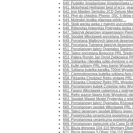
640. Pudełko śniadaniowe śniadaniówka Lev
641. Motorhead Hellraiser best of w.t.g. yea
642. Iron Maiden Senjutsu 2CD Deluxe Medi
643. Płyn do chłodnic Phenix -35C 5 litrów 
644. Moleskin kostka gitarowa piórko ...
645. Słoik wecka weka z małymi uszczerbkam
646. Rillenglas Ankerglas Pokrywka słoika 
647. Talerzyk deserowy grawerowany Pieniń
648. Spodek Włocławek porcelana Średnica 
649. Porcelana Wałbrzych talerzyk deserow
650. Porcelana Tułowice talerzyk deserowy
651. Porcelanowy talerz Oyamatsu Średnica
652. Talerz porcelana Bogucice PRL Średni
653. Patera Rondo Jan Drost Ząbkowice PRL
654. Szklanka i literatka szkło dymione o gr
655. Kufel szklany PRL typu barrel Wysokoś
656. Szklana butelka karafka 700ml Wysoko
657. Ciemnobrązowa butelka szklana Apis Lu
658. Filiżanka Chodzież Retro vintage PRL
659. Filiżanka Chodzież Retro PRL Wysokoś
660. Porcelanowy kubek Ćmielów retro Wys
661. Fajans Włocławek cukiernica z pokryw
662. Retro wazon fajans Koło Wysokość oko
663. Spodek Wawel Model Fryderyka z relief
664. Porcelanowy talerz Oyamatsu Różowa r
665. Porcelanowy spodek Włocławek PRL vi
666. Talerz deserowy spodek Biltons green g
667. Popielniczka ceramiczna popielnica vin
668. Porcelanowa ceramiczna popielniczka 
669. Porcelanowy świecznik a'la Capo Di Mo
670. Bluza dresowa 104-110 Wymiary Długo
671. Bluza dresowa S.Oliver 104-110 Wymia