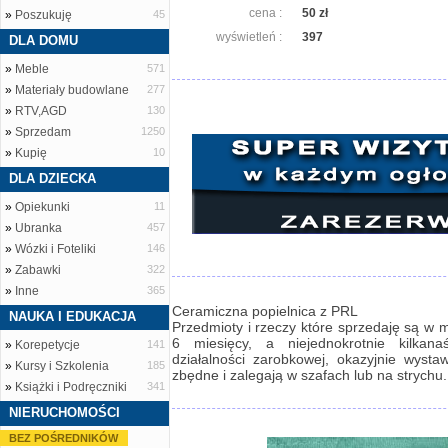
cena :
50 zł
»
Poszukuję
45
wyświetleń :
397
DLA DOMU
»
Meble
571
»
Materiały budowlane
277
»
RTV,AGD
130
»
Sprzedam
1250
»
Kupię
10
DLA DZIECKA
»
Opiekunki
11
»
Ubranka
457
»
Wózki i Foteliki
146
»
Zabawki
322
»
Inne
365
Ceramiczna popielnica z PRL
NAUKA I EDUKACJA
Przedmioty i rzeczy które sprzedaję są w m
6 miesięcy, a niejednokrotnie kilkana
»
Korepetycje
141
działalności zarobkowej, okazyjnie wysta
»
Kursy i Szkolenia
185
zbędne i zalegają w szafach lub na strychu.
»
Książki i Podręczniki
341
NIERUCHOMOŚCI
BEZ POŚREDNIKÓW