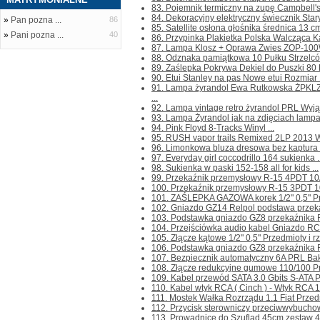
83. Pojemnik termiczny na zupę Campbell's 
84. Dekoracyjny elektryczny świecznik Stary
»
Pan pozna ...
86
85. Satellite osłona głośnika średnica 13 cm
»
Pani pozna ...
40
86. Przypinka Plakietka Polska Walcząca Ka
87. Lampa Klosz + Oprawa Zwies ZOP-100W
88. Odznaka pamiątkowa 10 Pułku Strzelców
89. Zaślepka Pokrywa Dekiel do Puszki 80 B
90. Etui Stanley na pas Nowe etui Rozmiar 
91. Lampa żyrandol Ewa Rutkowska ŻPKLZ
...
92. Lampa vintage retro żyrandol PRL Wyjąt
93. Lampa Żyrandol jak na zdjęciach lampa z
94. Pink Floyd 8-Tracks Winyl ...
95. RUSH vapor trails Remixed 2LP 2013 Wi
96. Limonkowa bluza dresowa bez kaptura z 
97. Everyday girl coccodrillo 164 sukienka ..
98. Sukienka w paski 152-158 all for kids ...
99. Przekaźnik przemysłowy R-15 4PDT 10
100. Przekaźnik przemysłowy R-15 3PDT 10A
101. ZAŚLEPKA GAZOWA korek 1/2" 0,5" Prze
102. Gniazdo GZ14 Relpol podstawa przekaź
103. Podstawka gniazdo GZ8 przekaźnika R-
104. Przejściówka audio kabel Gniazdo RCA
105. Złącze kątowe 1/2" 0,5" Przedmioty i rze
106. Podstawka gniazdo GZ8 przekaźnika R-1
107. Bezpiecznik automatyczny 6A PRL Bakel
108. Złącze redukcyjne gumowe 110/100 Prze
109. Kabel przewód SATA 3.0 Gbits S-ATA Prz
110. Kabel wtyk RCA ( Cinch ) - Wtyk RCA 1,
111. Mostek Wałka Rozrządu 1.1 Fiat Przedmi
112. Przycisk sterowniczy przeciwwybuch
113. Prowadnice do Szuflad 45cm zestaw 4 