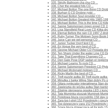
335. Strictly Ballroom cha cha CD ...
336. Cher the greatest hits CD ...
337. Michael Bolton The one thing CD Drobn
338. Burhan G CD Drobne ryski ...
339. Michael Bolton Soul provider CD ...
340. Michael Bolton Greatest Hits 1985-199
341. Michael Bolton This is the time CD Kilka
342. Sanne Salomonsen ingen engel CD 198
343. Lisa Stansfield Real Love CD Kilka dro
344. Eternal Before the rain CD 1997 Z drob
345. Ruby Turner The Motown Song Book C
346. Juice Can we get personal CD ...
347. Junior Tucker Don't test CD ...
348. En Vogue the very best of CD ...
349. George Michael Older CD Posiada drob
350. Ten Sharp Under the water Line CD Dro
351. Take That Everything Changes CD ...
352. Den Gale Pose DGP sadan er reglerne C
353. Michael Learns To rock CD ...
354. Sanne Salomonsen Freedom CD Płyta z
355. Michael Mcdonald motown CD ...
356. Ricky Martin the best of CD ...
357. Trefl puzzle autka 30 Trefl puzle autka 
358. Minutka z bajką Wilga Stan dobry Po ot
359. Gitara syntezator interaktywna Stan dob
360. Zawieszka do wózka autka Stan bardzo 
361. Zdalnie sterowana opaska LED z koncer
362. Tata Muminka pluszak Muminek Mumin
363. Fioletowa bluza coccodrillo 158 stay co
364. Zara top t-shirt 152 Przedmioty i rzeczy
365. Top dziewczęcy zara 152 Przedmioty i r
366. Szara bluza dziewczęca all for kids 152