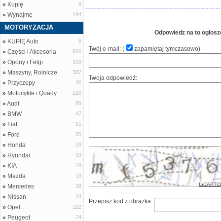
»
Kupię
8
»
Wynajmę
194
MOTORYZACJA
Odpowiedz na to ogłosz
»
KUPIĘ Auto
8
Twój e-mail: (
zapamiętaj tymczasowo
)
»
Części i Akcesoria
806
»
Opony i Felgi
318
»
Maszyny, Rolnicze
387
Twoja odpowiedź:
»
Przyczepy
36
»
Motocykle i Quady
220
»
Audi
89
»
BMW
47
»
Fiat
51
»
Ford
85
»
Honda
29
»
Hyundai
33
»
KIA
18
»
Mazda
18
faCAPTC
»
Mercedes
38
»
Nissan
34
Przepisz kod z obrazka:
»
Opel
122
»
Peugeot
74