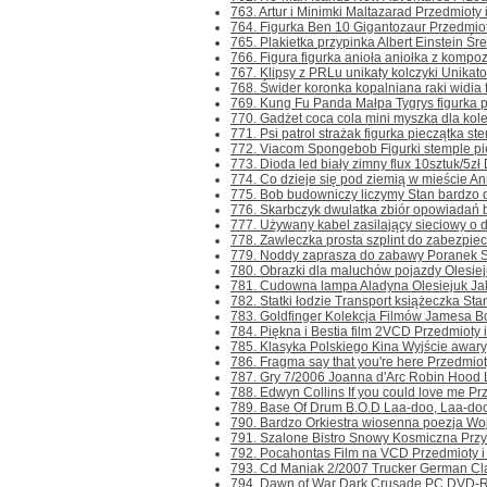
763. Artur i Minimki Maltazarad Przedmioty i
764. Figurka Ben 10 Gigantozaur Przedmioty 
765. Plakietka przypinka Albert Einstein Śre
766. Figura figurka anioła aniołka z kompoz
767. Klipsy z PRLu unikaty kolczyki Unikato
768. Świder koronka kopalniana raki widia fe
769. Kung Fu Panda Małpa Tygrys figurka pi
770. Gadżet coca cola mini myszka dla kole
771. Psi patrol strażak figurka pieczątka ste
772. Viacom Spongebob Figurki stemple piec
773. Dioda led biały zimny flux 10sztuk/5z
774. Co dzieje się pod ziemią w mieście An
775. Bob budowniczy liczymy Stan bardzo d
776. Skarbczyk dwulatka zbiór opowiadań b
777. Używany kabel zasilający sieciowy o d
778. Zawleczka prosta szplint do zabezpie
779. Noddy zaprasza do zabawy Poranek St
780. Obrazki dla maluchów pojazdy Olesiej
781. Cudowna lampa Aladyna Olesiejuk Jak 
782. Statki łodzie Transport książeczka Stan
783. Goldfinger Kolekcja Filmów Jamesa Bo
784. Piękna i Bestia film 2VCD Przedmioty i 
785. Klasyka Polskiego Kina Wyjście awary
786. Fragma say that you're here Przedmioty 
787. Gry 7/2006 Joanna d'Arc Robin Hood 
788. Edwyn Collins If you could love me Prze
789. Base Of Drum B.O.D Laa-doo, Laa-doo U
790. Bardzo Orkiestra wiosenna poezja Wojt
791. Szalone Bistro Snowy Kosmiczna Przy
792. Pocahontas Film na VCD Przedmioty i r
793. Cd Maniak 2/2007 Trucker German Clas
794. Dawn of War Dark Crusade PC DVD-R