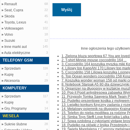
»
Renault
68
»
Seat, Cupra
22
»
Skoda
45
»
Toyota, Lexus
41
»
Volkswagen
102
»
Volvo
18
»
Suzuki
12
»
Inne marki aut
145
Inne ogłoszenia tego użytkown
»
Auta elektryczne
3
1. Zielona bluza sportowa 67 You are loved 
TELEFONY GSM
2. T-shirt Minnie mouse coccodrillo 164 ...
3. Coccodrillo 164 koszulka myszka miki Kos
4. Liliowy top KappAhl 170 Liliowy top mark
»
Sprzedam
116
5. Coccodrillo 158 Liliowa koszulka Looney 
»
Kupię
2
6. Top Ocean wonders coccodrillo 158 Koszul
7. Koszulka wonder woman 158 od marki cocc
»
Akcesoria
29
8. Notebook Starpak A5 80 dla dziewczynki n
KOMPUTERY
9. Organizer na długopisy w kształcie muszl
10. Pop it Popit antystresowa zabawka Wym
»
Sprzedam
117
11. Przygody Tomka Sawyera Mark Twain Prze
12. Pudełko prezentowe kostka z motywem 
»
Kupię
0
13. Lwiątko konkurs fizyczny zadania z roz
»
Gry, Programy
14
14. Metalowy pojemnik na długopisy Kraina
15. Telefon do nieba modlitwa za rodzinę Prz
WESELA
16. Simba Toys Steffi Love fiolet lalka Lalka
17. Sowa ozdobna z cykoriami vintage brosz
»
Suknie ślubne
28
18. Pudełko na ołówki z linijką Przedmioty i 
19. Święta Magdalena z Canossy metalowa r