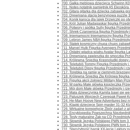
700. Gałka meblowa dziecięca Schwinn K0
701. Notes notatnik pamiętnik A5 Ekoskóra
702. Gitara gitarka dla dziecka zabawka gra
703. Drewniana stacja benzynowa puzzle 3D
704. Konik karoca dla lalek Drzwiczki po ot
705. Król Julian Madagaskar figurka Przedmio
706. Potwory i spółka Sully figurka Przedmiot
707. Shrek Czarownica figurka Przedmioty i 
708. Iniemamocni Iniemamocny figurka Przedm
709. Lebron James NBA figurka Przedmioty i 
710. Statek kosmiczny chupa chups zabawka 
711. Marvel Hulk Figurka Avengers Przedmioty
712. Ostatni władca wiatru Avatar figurka La
713. Drewniana zawieszka do smoczka Przedm
714. Królewna Śnieżka Krasnoludki dopey a
715. Teletubiś Tommy Figurka Przedmioty i r
716. Teletubiś Dipsy figurka Przedmioty i rz
717. Torebka na ramię w ciemnym brązowym
718. Królewna Śnieżka Zła Królowa figurka P
719. Figurka akcji żołnierz Military Man Prze
720. W parku Małe słówka książeczka Przedmi
721. Mój dom Małe słówka Przedmioty i rzec
722. Mała dziewczynka Kamila bawi się we w
723. Paluszek Wojciech Czerepak Paweł Koło
724. He-Man Hoove New Adventures bez nog
725. Klapki dziecięce Spin master 31-32 Kla
726. Wirtualne korepetycje Zbiór zadań z alg
727. Encyklopedia Powszechna Niezbędnik 
728. Testy maturalne Żak na CD Przedmioty i
729. Słownik Języka Polskiego PWN tom 3 R-
730. Słownik Języka Polskiego PWN tom 1 A-
731. Starożytność barok XX-lecie Lektury n