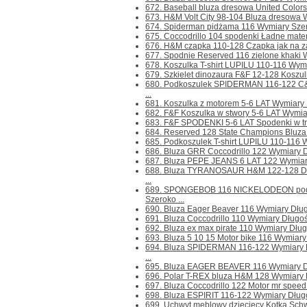
672. Baseball bluza dresowa United Colors
673. H&M Volt City 98-104 Bluza dresowa W
674. Spiderman pidżama 116 Wymiary Szero
675. Coccodrillo 104 spodenki Ładne mater
676. H&M czapka 110-128 Czapka jak na za
677. Spodnie Reserved 116 zielone khaki W
678. Koszulka T-shirt LUPILU 110-116 Wymi
679. Szkielet dinozaura F&F 12-128 Koszulk
680. Podkoszulek SPIDERMAN 116-122 C&
...
681. Koszulka z motorem 5-6 LAT Wymiary 
682. F&F Koszulka w stwory 5-6 LAT Wymia
683. F&F SPODENKI 5-6 LAT Spodenki w trz
684. Reserved 128 State Champions Bluza 
685. Podkoszulek T-shirt LUPILU 110-116 W
686. Bluza GRR Coccodrillo 122 Wymiary D
687. Bluza PEPE JEANS 6 LAT 122 Wymiary
688. Bluza TYRANOSAUR H&M 122-128 Din
...
689. SPONGEBOB 116 NICKELODEON podk
Szeroko ...
690. Bluza Eager Beaver 116 Wymiary Długo
691. Bluza Coccodrillo 110 Wymiary Długoś
692. Bluza ex max pirate 110 Wymiary Dług
693. Bluza 5 10 15 Motor bike 116 Wymiary
694. Bluza SPIDERMAN 116-122 Wymiary D
...
695. Bluza EAGER BEAVER 116 Wymiary Dłu
696. Polar T-REX bluza H&M 128 Wymiary D
697. Bluza Coccodrillo 122 Motor mr speed
698. Bluza ESPIRIT 116-122 Wymiary Długoś
699. Uchwyt meblowy dziecięcy Kotka Schwi