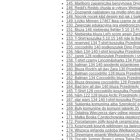
145. Marlboro zapalniczka benzynowa Orygi
146. Redd's Redds chusta w cytrusy Wymia
147. Dozownik nablatowy na mydło płyn do 
148. Nocnik nocek k&d design kid jak z bajki
149. Łóżko Minnen 17467 Ikea czarne że st
150. Zwierzaki edukacyjna gra elektroniczna
151. Bluza 146 niebieska fighter 5 10 15 Prz
152. Niebieska bluza Let's score again Zara
153. T-Shirt koszulka 5.10.15 146 ride to the
154. reserved 134 T-shirt koszulka Przedmioty
155. coccodrillo 140 podkoszulek Dino Przed
156. h&m 134-140 t-shirt koszulka Przedmioty
157. żarek 128 podkoszulek Przedmioty i rze
158. T-shirt czarny Lincoln&sharks 134 Przed
159. batman 134 140 spodenki piżamkowe Pr
160. Bluza Rock'n all day Zara 130 Przedmiot
161. Batman coccodrillo 128 bluza Przedmioty
162. Batman 134 Coccodrillo bluza Przedmiot
163. Bluza dresowa coccodrillo 128 Przedmiot
164. Bad boy all day 140 bluza Przedmioty i
165. T-Shirt 128 coccodrillo koszulka Przedmi
166. h&m 122 128 bluza Arctic Przedmioty i 
167. star wars 134 140 t-shirt koszulka Przed
168. Sukienka komunijna alba Szerokość p
169. Buty komunijne do komunii lakierki 35 
170. Ostatnia Wieczerza stary odlew gipsow
171. Matka Boska Częstochowska płaskorze
172. Porcelanowy żółty koszyk ceramiczna o
173. Koszyczek koszyk wiklinowy na święc
174. Wisząca girlanda ozdoba Wielkanocna 
175. Drewniane pisanki Wielkanocne prl 2szt
176. Ducato Jumper Boxer Lampa Tylna Pra