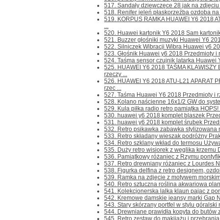
517. Sandały dziewczęce 28 jak na zdjęciu
518. Renifer jeleń płaskorzeźba ozdoba na a
519. KORPUS RAMKA HUAWEI Y6 2018 ATU-
...
520. Huawei kartonik Y6 2018 Sam kartonik 
521. Buzzer głośniki muzyki Huawei Y6 2018
522. Silniczek Wibracji Wibra Huawei y6 
523. Głośnik Huawei y6 2018 Przedmioty i rz
524. Taśma sensor czujnik latarka Huawei 
525. HUAWEI Y6 2018 TAŚMA KLAWISZY 
rzeczy ...
526. HUAWEI Y6 2018 ATU-L21 APARAT P
rzec ...
527. Taśma Huawei Y6 2018 Przedmioty i rze
528. Kolano naścienne 16x1/2 GW do system
529. Kula piłka radio retro pamiątka HOPS! 
530. huawei y6 2018 komplet blaszek Przedmi
531. huawei y6 2018 komplet śrubek Przedmio
532. Retro psikawka zabawka stylizowana na
533. Retro składany wieszak podróżny Prakt
534. Retro szklany wkład do termosu Używany
535. Duży retro wisiorek z węglika krzemu Du
536. Pamiątkowy różaniec z Rzymu pontyfika
537. Retro drewniany różaniec z Lourdes N
538. Figurka delfina z retro designem, ozdo
539. Ramka na zdjęcie z motywem morskim z 
540. Retro sztuczna roślina akwariowa plant
541. Kolekcjonerska lalka klaun pajac z po
542. Kremowe damskie jeansy marki Gap Nu
543. Stary skórzany portfel w stylu góralski 
544. Drewniane prawidła kopyta do butów z
545. Retro zestaw do makijażu i przebrania p