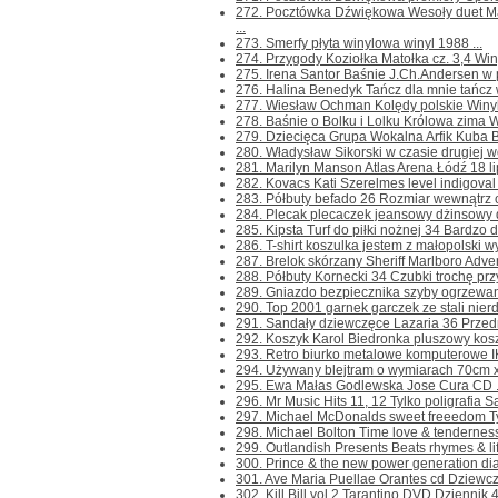
272. Pocztówka Dźwiękowa Wesoły duet M
...
273. Smerfy płyta winylowa winyl 1988 ...
274. Przygody Koziołka Matołka cz. 3,4 Winyl 
275. Irena Santor Baśnie J.Ch.Andersen w p
276. Halina Benedyk Tańcz dla mnie tańcz wi
277. Wiesław Ochman Kolędy polskie Winyl 19
278. Baśnie o Bolku i Lolku Królowa zima Wi
279. Dziecięca Grupa Wokalna Arfik Kuba B
280. Władysław Sikorski w czasie drugiej wo
281. Marilyn Manson Atlas Arena Łódź 18 lip
282. Kovacs Kati Szerelmes level indigoval 
283. Półbuty befado 26 Rozmiar wewnątrz o
284. Plecak plecaczek jeansowy dżinsowy 
285. Kipsta Turf do piłki nożnej 34 Bardzo d
286. T-shirt koszulka jestem z małopolski w
287. Brelok skórzany Sheriff Marlboro Adven
288. Półbuty Kornecki 34 Czubki trochę przyt
289. Gniazdo bezpiecznika szyby ogrzewan
290. Top 2001 garnek garczek ze stali nier
291. Sandały dziewczęce Lazaria 36 Przedmio
292. Koszyk Karol Biedronka pluszowy koszy
293. Retro biurko metalowe komputerowe I
294. Używany blejtram o wymiarach 70cm x
295. Ewa Małas Godlewska Jose Cura CD .
296. Mr Music Hits 11, 12 Tylko poligrafia Sa
297. Michael McDonalds sweet freeedom Tylk
298. Michael Bolton Time love & tenderness 
299. Outlandish Presents Beats rhymes & life
300. Prince & the new power generation di
301. Ave Maria Puellae Orantes cd Dziewczę
302. Kill Bill vol.2 Tarantino DVD Dziennik 4