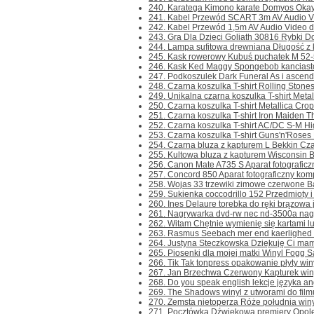
240. Karatega Kimono karate Domyos Okay
241. Kabel Przewód SCART 3m AV Audio Vid
242. Kabel Przewód 1,5m AV Audio Video d
243. Gra Dla Dzieci Goliath 30816 Rybki Do 
244. Lampa sufitowa drewniana Długość z k
245. Kask rowerowy Kubuś puchatek M 52-5
246. Kask Ked Maggy Spongebob kanciasto
247. Podkoszulek Dark Funeral As i ascend 
248. Czarna koszulka T-shirt Rolling Stone
249. Unikalna czarna koszulka T-shirt Metall
250. Czarna koszulka T-shirt Metallica Crop
251. Czarna koszulka T-shirt Iron Maiden Th
252. Czarna koszulka T-shirt AC/DC S-M Hig
253. Czarna koszulka T-shirt Guns'n'Roses L
254. Czarna bluza z kapturem L Bekkin Cza
255. Kultowa bluza z kapturem Wisconsin Ba
256. Canon Mate A735 S Aparat fotograficzn
257. Concord 850 Aparat fotograficzny kom
258. Wojas 33 trzewiki zimowe czerwone Bar
259. Sukienka coccodrillo 152 Przedmioty i r
260. Ines Delaure torebka do ręki brązowa 
261. Nagrywarka dvd-rw nec nd-3500a nag
262. Witam Chętnie wymienię się kartami l
263. Rasmus Seebach mer end kaerlighed 
264. Justyna Steczkowska Dziękuję Ci mamo
265. Piosenki dla mojej matki Winyl Fogg Sa
266. Tik Tak tonpress opakowanie płyty winy
267. Jan Brzechwa Czerwony Kapturek winyl
268. Do you speak english lekcje języka ang
269. The Shadows winyl z utworami do filmu
270. Zemsta nietoperza Róże południa winyl
271. Pocztówka Dźwiękowa premiery Opole 