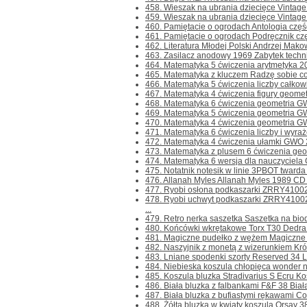
458. Wieszak na ubrania dziecięce Vintage I
459. Wieszak na ubrania dziecięce Vintage P
460. Pamiętacie o ogrodach Antologia część 
461. Pamiętacie o ogrodach Podręcznik częś
462. Literatura Młodej Polski Andrzej Makowi
463. Zasilacz anodowy 1969 Zabytek techni
464. Matematyka 5 ćwiczenia arytmetyka 20
465. Matematyka z kluczem Radzę sobie cor
466. Matematyka 5 ćwiczenia liczby całkowit
467. Matematyka 4 ćwiczenia figury geomet
468. Matematyka 6 ćwiczenia geometria G
469. Matematyka 5 ćwiczenia geometria GW
470. Matematyka 4 ćwiczenia geometria GW
471. Matematyka 6 ćwiczenia liczby i wyra
472. Matematyka 4 ćwiczenia ułamki GWO 2
473. Matematyka z plusem 6 ćwiczenia geom
474. Matematyka 6 wersja dla nauczyciela 
475. Notatnik notesik w linie 3PBOT twarda o
476. Allanah Myles Allanah Myles 1989 CD .
477. Ryobi osłona podkaszarki ZRRY41002 
478. Ryobi uchwyt podkaszarki ZRRY410
...
479. Retro nerka saszetka Saszetka na biodro
480. Końcówki wkrętakowe Torx T30 Dedra 
481. Magiczne pudełko z wężem Magiczne p
482. Naszyjnik z monetą z wizerunkiem Królow
483. Lniane spodenki szorty Reserved 34 Ln
484. Niebieska koszula chłopięca wonder na
485. Koszula bluzka Stradivarius S Ecru Kosz
486. Biała bluzka z falbankami F&F 38 Biała
487. Biała bluzka z bufiastymi rękawami Cocc
488. Żółta bluzka w kwiaty koszula Orsay 38 