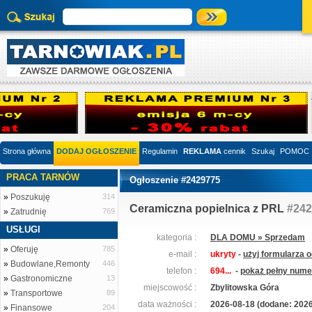
Strona główna
DODAJ OGŁOSZENIE
Regulamin
REKLAMA
cennik
Szukaj
POMOC
PRACA TARNÓW
Ogłoszenie #2429775
»
Poszukuję
314
Ceramiczna popielnica z PRL
#242
»
Zatrudnię
769
USŁUGI
kategoria :
DLA DOMU » Sprzedam
»
Oferuję
785
e-mail :
ukryty
-
użyj formularza 
»
Budowlane,Remonty
446
telefon :
694...
-
pokaż pełny numer
»
Gastronomiczne
13
miejscowość :
Zbylitowska Góra
»
Transportowe
89
data ważności :
2026-08-18 (dodane: 2026
»
Finansowe
204