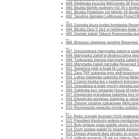
489. Niebieska koszula Wólczanka 36 Koszu
490. Bluzka Mohito pudrowy róż 34 z kontr
491. Bluzka Pastelowy róż Mohito 36 Bluzka
492. Spodnie damskie LeMonada Project 
...
493. Damska bluza kurtka bomberka Reserve
494. Bluzka Zara S 2w1 w niebiesko-białe p
495. Damski żakiet Tatuum Ramoneska je
...
496. Brązowo oliwkowe spodnie Reserved
...
497. Dwurzędowa marynarka żakiet w paste
498. Marynarka żakiet w drobnoczarną pepit
499. Turkusowa zielona marynarka żakiet H
500. Marynarka żakiet narzutka Reserved 38
501. Spódnica midi w kratę M Lumina ...
502. Zara TRF sukienka typu shift dzianinow
503. Letnia niebieska sukienka Royal Belle d
504. Czarna bluzka top z paskiem kolorowym
505. Granatowa w białe grochy damska kos
506. Sukienka bez rękawów House M pokryt
507. Elegancka granatowa sukienka bez rę
508. Elegancka wizytowa sukienka w odcieni
509. Zielone spodnie sztruksowe Wólczanka 
510. Rozgwiazda gwiazda morska ozdoba 
...
511. Retro zszywki biurowe 2416 opakowani
512. President Kentucky antena montażowa
513. Buty vintage spats saddle shoes 43 An
514. Duży zestaw pakiet 31 książek książec
515. Dywan dywanik Ikea storabo ze wzorem 
516. półbuty kornecki 28 jak na zdjęciu Dł