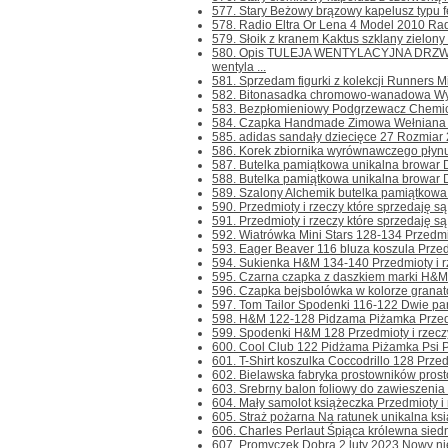
577. Stary Beżowy brązowy kapelusz typu f
578. Radio Eltra Or Lena 4 Model 2010 Rad
579. Słoik z kranem Kaktus szklany zielony 
580. Opis TULEJA WENTYLACYJNA DRZW
wentyla ...
581. Sprzedam figurki z kolekcji Runners Min
582. Bitonasadka chromowo-wanadowa Wyko
583. Bezpłomieniowy Podgrzewacz Chemicz
584. Czapka Handmade Zimowa Wełniana N
585. adidas sandały dziecięce 27 Rozmiar 
586. Korek zbiornika wyrównawczego płynu
587. Butelka pamiątkowa unikalna browar Du
588. Butelka pamiątkowa unikalna browar D
589. Szalony Alchemik butelka pamiątkowa 
590. Przedmioty i rzeczy które sprzedaję są
591. Przedmioty i rzeczy które sprzedaję są
592. Wiatrówka Mini Stars 128-134 Przedmiot
593. Eager Beaver 116 bluza koszula Przedmi
594. Sukienka H&M 134-140 Przedmioty i rze
595. Czarna czapka z daszkiem marki H&M w
596. Czapka bejsbolówka w kolorze granato
597. Tom Tailor Spodenki 116-122 Dwie pary
598. H&M 122-128 Pidzama Piżamka Przedmio
599. Spodenki H&M 128 Przedmioty i rzeczy 
600. Cool Club 122 Pidżama Piżamka Psi Pat
601. T-Shirt koszulka Coccodrillo 128 Przedm
602. Bielawska fabryka prostowników prost
603. Srebrny balon foliowy do zawieszenia
604. Mały samolot książeczka Przedmioty i r
605. Straż pożarna Na ratunek unikalna ksi
606. Charles Perlaut Śpiąca królewna siedmi
607. Promyczek Dobra 2 luty 2023 Nowy nie