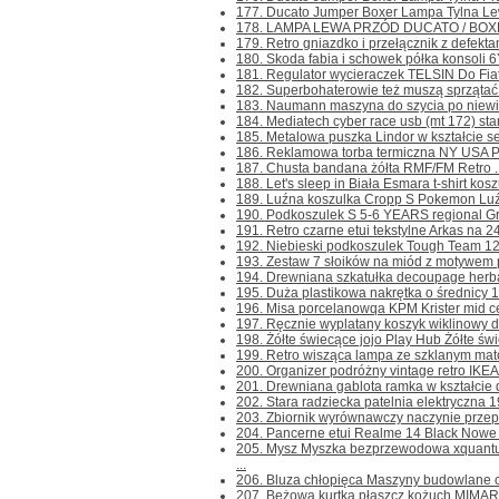
177. Ducato Jumper Boxer Lampa Tylna Lewa
178. LAMPA LEWA PRZÓD DUCATO / BOXER S
179. Retro gniazdko i przełącznik z defekta
180. Skoda fabia i schowek półka konsoli 6
181. Regulator wycieraczek TELSIN Do Fiat
182. Superbohaterowie też muszą sprzątać 
183. Naumann maszyna do szycia po niewielk
184. Mediatech cyber race usb (mt 172) stan
185. Metalowa puszka Lindor w kształcie ser
186. Reklamowa torba termiczna NY USA Pra
187. Chusta bandana żółta RMF/FM Retro ..
188. Let's sleep in Biała Esmara t-shirt kosz
189. Luźna koszulka Cropp S Pokemon Luźn
190. Podkoszulek S 5-6 YEARS regional Gri
191. Retro czarne etui tekstylne Arkas na 24 
192. Niebieski podkoszulek Tough Team 128
193. Zestaw 7 słoików na miód z motywem ps
194. Drewniana szkatułka decoupage herbac
195. Duża plastikowa nakrętka o średnicy 1
196. Misa porcelanowqa KPM Krister mid ce
197. Ręcznie wyplatany koszyk wiklinowy de
198. Żółte świecące jojo Play Hub Żółte świe
199. Retro wisząca lampa ze szklanym mato
200. Organizer podróżny vintage retro IKEA L
201. Drewniana gablota ramka w kształcie
202. Stara radziecka patelnia elektryczna 1
203. Zbiornik wyrównawczy naczynie prze
204. Pancerne etui Realme 14 Black Nowe .
205. Mysz Myszka bezprzewodowa xquantu
...
206. Bluza chłopięca Maszyny budowlane ci
207. Beżowa kurtka płaszcz kożuch MIMAR 4