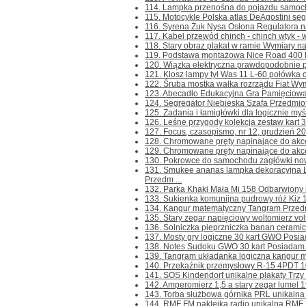
114. Lampka przenośna do pojazdu samochod
115. Motocykle Polska atlas DeAgostini segr
116. Syrena Żuk Nysa Osłona Regulatora na
117. Kabel przewód chinch - chinch wtyk - 
118. Stary obraz plakat w ramie Wymiary na
119. Podstawa montażowa Nice Road 400 Pły
120. Wiązka elektryczna prawdopodobnie pra
121. Klosz lampy tył Was 11 L-60 połówka cz
122. Śruba mostka wałka rozrządu Fiat Wymi
123. Abecadło Edukacyjna Gra Pamięciowa d
124. Segregator Niebieska Szafa Przedmioty 
125. Zadania i łamigłówki dla logicznie myś
126. Leśne przygody kolekcja zestaw kart 37
127. Focus, czasopismo, nr 12, grudzień 200
128. Chromowane pręty napinające do akce
129. Chromowane pręty napinające do akce
130. Pokrowce do samochodu zagłówki nowe
131. Smukee ananas lampka dekoracyjna
Przedm ...
132. Parka Khaki Mała Mi 158 Odbarwiony rę
133. Sukienka komunijna pudrowy róż Kiz 1
134. Kangur matematyczny Tangram Przedmiot
135. Stary zegar napięciowy woltomierz vol
136. Solniczka pieprzniczka banan ceramic
137. Mosty gry logiczne 30 kart GWO Posia
138. Notes Sudoku GWO 30 kart Posiadam k
139. Tangram układanka logiczna kangur ma
140. Przekaźnik przemysłowy R-15 4PDT 10
141. SOS Kindendorf unikalne plakaty Trzy un
142. Amperomierz 1,5 a stary zegar lumel 19
143. Torba służbowa górnika PRL unikalna 
144. RMF FM naklejka radio unikalna RMF F