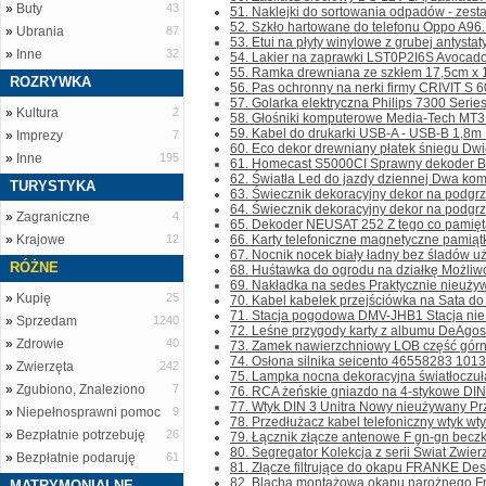
»
Buty
43
51. Naklejki do sortowania odpadów - zestaw
52. Szkło hartowane do telefonu Oppo A96. 
»
Ubrania
87
53. Etui na płyty winylowe z grubej antystatycz
»
Inne
32
54. Lakier na zaprawki LST0P2I6S Avocadog
55. Ramka drewniana ze szkłem 17,5cm x 1
ROZRYWKA
56. Pas ochronny na nerki firmy CRIVIT S 
57. Golarka elektryczna Philips 7300 Series 
»
Kultura
2
58. Głośniki komputerowe Media-Tech MT310
59. Kabel do drukarki USB-A - USB-B 1,8m Pr
»
Imprezy
7
60. Eco dekor drewniany płatek śniegu Dwie 
»
Inne
195
61. Homecast S5000CI Sprawny dekoder Bez 
62. Światła Led do jazdy dziennej Dwa kompl
TURYSTYKA
63. Świecznik dekoracyjny dekor na podgrz
64. Świecznik dekoracyjny dekor na podgrze
»
Zagraniczne
4
65. Dekoder NEUSAT 252 Z tego co pamiętam
»
Krajowe
12
66. Karty telefoniczne magnetyczne pamiątk
67. Nocnik nocek biały ładny bez śladów uży
RÓŻNE
68. Huśtawka do ogrodu na działkę Możliwoś
69. Nakładka na sedes Praktycznie nieużywa
»
Kupię
25
70. Kabel kabelek przejściówka na Sata do 
71. Stacja pogodowa DMV-JHB1 Stacja nie d
»
Sprzedam
1240
72. Leśne przygody karty z albumu DeAgost
»
Zdrowie
40
73. Zamek nawierzchniowy LOB część górna 
74. Osłona silnika seicento 46558283 10135
»
Zwierzęta
242
75. Lampka nocna dekoracyjna światłoczuł
»
Zgubiono, Znaleziono
7
76. RCA żeńskie gniazdo na 4-stykowe DIN 
77. Wtyk DIN 3 Unitra Nowy nieużywany Prze
»
Niepełnosprawni pomoc
9
78. Przedłużacz kabel telefoniczny wtyk wty
»
Bezpłatnie potrzebuję
26
79. Łącznik złącze antenowe F gn-gn beczka s
80. Segregator Kolekcja z serii Świat Zwierz
»
Bezpłatnie podaruję
61
81. Złącze filtrujące do okapu FRANKE Des
82. Blacha montażowa okapu narożnego Fra
MATRYMONIALNE