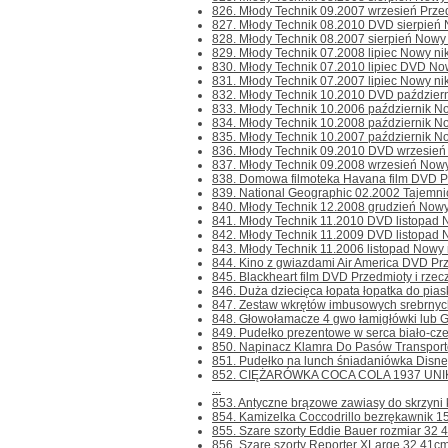
826. Młody Technik 09.2007 wrzesień Przedmi
827. Młody Technik 08.2010 DVD sierpień Now
828. Młody Technik 08.2007 sierpień Nowy ni
829. Młody Technik 07.2008 lipiec Nowy nikt
830. Młody Technik 07.2010 lipiec DVD Nowy 
831. Młody Technik 07.2007 lipiec Nowy nikt
832. Młody Technik 10.2010 DVD październik
833. Młody Technik 10.2006 październik Nowy
834. Młody Technik 10.2008 październik Nowy
835. Młody Technik 10.2007 październik Nowy
836. Młody Technik 09.2010 DVD wrzesień No
837. Młody Technik 09.2008 wrzesień Nowy n
838. Domowa filmoteka Havana film DVD Prze
839. National Geographic 02.2002 Tajemnic
840. Młody Technik 12.2008 grudzień Nowy n
841. Młody Technik 11.2010 DVD listopad Now
842. Młody Technik 11.2009 DVD listopad Now
843. Młody Technik 11.2006 listopad Nowy ni
844. Kino z gwiazdami Air America DVD Przed
845. Blackheart film DVD Przedmioty i rzeczy
846. Duża dziecięca łopata łopatka do pias
847. Zestaw wkrętów imbusowych srebrnych 
848. Głowołamacze 4 gwo łamigłówki lub G
849. Pudełko prezentowe w serca biało-cze
850. Napinacz Klamra Do Pasów Transporto
851. Pudełko na lunch śniadaniówka Disney 
852. CIĘŻARÓWKA COCA COLA 1937 UNIKAT
...
853. Antyczne brązowe zawiasy do skrzyni k
854. Kamizelka Coccodrillo bezrękawnik 15
855. Szare szorty Eddie Bauer rozmiar 32 4
856. Szare szorty Reporter XLarge 32 41cm 