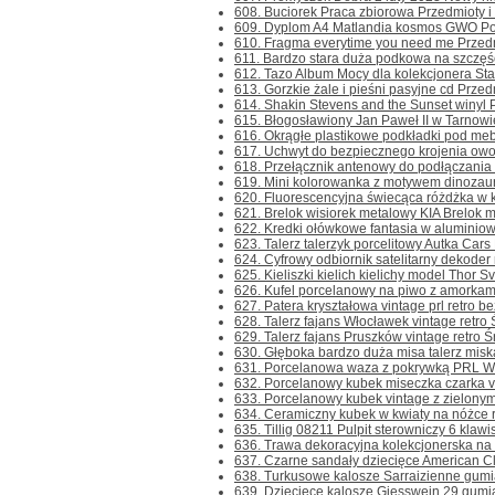
608. Buciorek Praca zbiorowa Przedmioty i r
609. Dyplom A4 Matlandia kosmos GWO Posi
610. Fragma everytime you need me Przedmio
611. Bardzo stara duża podkowa na szczęści
612. Tazo Album Mocy dla kolekcjonera Star
613. Gorzkie żale i pieśni pasyjne cd Przedmi
614. Shakin Stevens and the Sunset winyl Pr
615. Błogosławiony Jan Paweł II w Tarnowi
616. Okrągłe plastikowe podkładki pod mebl
617. Uchwyt do bezpiecznego krojenia owoc
618. Przełącznik antenowy do podłączania k
619. Mini kolorowanka z motywem dinozaur
620. Fluorescencyjna świecąca różdżka w ks
621. Brelok wisiorek metalowy KIA Brelok me
622. Kredki ołówkowe fantasia w aluminiowej
623. Talerz talerzyk porcelitowy Autka Cars 
624. Cyfrowy odbiornik satelitarny dekoder 
625. Kieliszki kielich kielichy model Thor S
626. Kufel porcelanowy na piwo z amorkami
627. Patera kryształowa vintage prl retro b
628. Talerz fajans Włocławek vintage retro 
629. Talerz fajans Pruszków vintage retro Ś
630. Głęboka bardzo duża misa talerz miska
631. Porcelanowa waza z pokrywką PRL Wał
632. Porcelanowy kubek miseczka czarka vi
633. Porcelanowy kubek vintage z zielonym
634. Ceramiczny kubek w kwiaty na nóżce re
635. Tillig 08211 Pulpit sterowniczy 6 klawis
636. Trawa dekoracyjna kolekcjonerska na m
637. Czarne sandały dziecięce American Clu
638. Turkusowe kalosze Sarraizienne gumia
639. Dziecięce kalosze Giesswein 29 gumiak