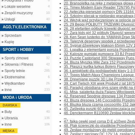
»
Fotografia i Video
8
20. Bransoletka na rękę z metalową głową or
»
Lokale weselne
4
21. Timex Modern Easy Reader T2N795 Po w
22. Apteczka pierwszej pomocy DIN 13164 W
»
Zespół muzyczny
10
23. Szkolny plecak w niebiesko granatową k
»
Usługi
40
24. Wężyk wąż przyłączeniowy w oplocie op
25. 29 Beppi PÓŁBUTY TRZEWIKI Długość w
AGD,TV,ELEKTRONIKA
26. 28 elefanten półbuty trzewiki długość w
27. Zara kids girl 32 półbuty Długość wewnę
»
Sprzedam
592
28. Ken Sean lusterko do YAMAHA Drag Star
29. Talerzyk deserowy spodek z przedwoje
»
Kupię
2
30. Sygnał dźwiękowy klakson 65mm 12V 1
SPORT i HOBBY
31. Łopatka z elementami poroża Przedmioty 
32. Kalosze gumiaki gumowce 33 BJ Przedmio
»
Sporty zimowe
32
33. Puzzle Castorland 300 Stowaway Pups Pr
34. Bluza Myszka Miki Zara 152 Przedmioty i
»
Siłownia i Fitness
42
35. Płaszcz kurtka turkus Bolero Flauszowy 
»
Sporty letnie
285
36. Łamigłówki dla podstawówki klasy 1-3 Pr
37. Topps Match Ataxx Champions League mi
»
Ekstremalne
6
38. Drewniane puzzle 3D Lilie Przedmioty i 
»
Wędkarstwo
26
39. Carl Tielsch XIX wiek Produkt z lat 187
40. Paradyż obsidiana grys szare płytki na ś
»
Inne
233
41. Misa, salaterka duża Fajans Włocławek 
42. Reserved Spodnie dresowe 134 Przedmiot
MODA i URODA
43. Bluza dresowa 146 Coccodrillo Przedmiot
44. Bluzka bluza czarna coccocrillo 152 Jak 
DAMSKA
45. Zaślepka puszki 60 zabezpieczająca po
»
Buty
40
46. Denckermann B110690 Zestaw klockó
...
»
Ubrania
136
47. fajka cewki opel corsa D,E a10xep Zest
»
Inne
106
48. Plak ściereczki do plastików Przedmioty i
49. Zestaw montażowy do mebli ogrodowych c
MĘSKA
50. Zasilacz sieciowy DC 12V 1A, zasilacz 