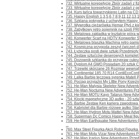
732. Wirtualne korepetycje Zbiór zadań z fiz
733. Wirtualne korepetycje Zbiór zadań z ge
734. Kurs tańca towarzyskiego Latin na CD P
735. Happy English 1,3,5,6,7,8,9,11,12,13,
736. Szklana pokrywka z uchwytem Happy Pr
737. Wywrotka ciężarówka Hemar Ptyś z kie
738. Zabytkowy retro pojemnik na szpili PRL
739. Metalowa zakładka w kształcie pióra w
740. Konwerter Scart na HDTV Konwerter Sc
741. Metalowa blaszka Machina retro pamią
742. Kosmiczna przygoda zeszyt ćwiczeń dla
743. Łyżeczka posti dwie sztuki Przedmioty i
744. Zestaw sztućców deserowych komplet 6 
745. Dozownik szklanka do przypraw cukru p
746. Dyplom A4 GWO Posiadam 20 sztuk Cena
747. Trzewiki skórzane 26 Rozmiar wewnątr
748. Continental 185 70 R14 ContiEcoConta
749. Lalka Barbie tęczowa syrenka Matell Pr
750. Pociąg przyjaźni My LIttle Pony Księżni
751. He-Man Malysia Skeletor New Adventur
752. He-Man Nocturna New Adventures Przedm
753. He-Man MOTU Kayo Tatarus New Advent
754. Klocki magnetyczne 3D autko - 20 sztu
755. Barbie Zestaw Ken kariera zawodowa Ps
756. Kabriolet dla Barbie różowe autko Stan 
757. He-Man Hydron Motu Mattel New Advent
758. Superman Dc Comics Happy Meal figurk
759. He-Man Earthquake New Adventures 
...
760. Max Steel Figurka Akcji Robot Figurka
761. He-Man Motu Vizar New Adventures Prze
762. He-Man Icarius New Adventures Przedmio