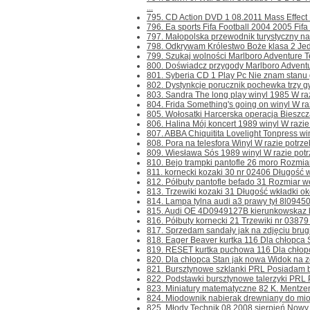
...
795. CD Action DVD 1 08.2011 Mass Effect 
796. Ea sports Fifa Football 2004 2005 Fifa 
797. Małopolska przewodnik turystyczny na 
798. Odkrywam Królestwo Boże klasa 2 Jedn
799. Szukaj wolności Marlboro Adventure Te
800. Doświadcz przygody Marlboro Adventu
801. Syberia CD 1 Play Pc Nie znam stanu gi
802. Dystynkcje porucznik pochewka trzy g
803. Sandra The long play winyl 1985 W razi
804. Frida Something's going on winyl W raz
805. Wołosatki Harcerska operacja Bieszcza
806. Halina Mój koncert 1989 winyl W razie 
807. ABBA Chiquitita Lovelight Tonpress win
808. Pora na telesfora Winyl W razie potrzeb
809. Wiesława Sós 1989 winyl W razie potrze
810. Bejo trampki pantofle 26 moro Rozmiar
811. kornecki kozaki 30 nr 02406 Długość w
812. Półbuty pantofle befado 31 Rozmiar we
813. Trzewiki kozaki 31 Długość wkładki ok
814. Lampa tylna audi a3 prawy tył 8l0945
815. Audi OE 4D0949127B kierunkowskaz bo
816. Półbuty kornecki 21 Trzewiki nr 03879 
817. Sprzedam sandały jak na zdjęciu brugi
818. Eager Beaver kurtka 116 Dla chłopca S
819. RESET kurtka puchowa 116 Dla chłopc
820. Dla chłopca Stan jak nowa Widok na zd
821. Bursztynowe szklanki PRL Posiadam b
822. Podstawki bursztynowe talerzyki PRL 
823. Miniatury matematyczne 82 K. Mentzen
824. Miodownik nabierak drewniany do mio
825. Młody Technik 08.2008 sierpień Nowy ni