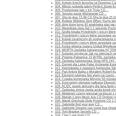
303. Kolędy trzech tenorów cd Domingo Carr
304. Miłość rozkwita latem Perfect Jopek K
305. Przebojowe lato z Ich Troje CD ...
306. Spooko panie Wiśniewski CD ...
307. Shu-bi-dua 73-98 CD Shu bi dua 25 Dro
308. Robbie Williams Sing When You're winn
309. ding dong boys 92 wiatrówka stan jak n
310. Magistrala oleju fiat 1.1 seicento Poch
311. Szufla łopata Przedmioty i rzeczy któr
312. Przedmioty i rzeczy które sprzedaję są
313. Kubek ceramiczny do podgrzewania na
314. Przedmioty i rzeczy które sprzedaję są
315. Korba główna roweru Unikat Wyjątkow
316. WURTH żarówka halogenowa H7 55W Prz
317. Kolanko przyłącze Jak na zdjęciach ni
318. Polamp Pabianice 15 W PRL żarówka Pr
319. Żarówka halogenowa Tesla HPS 24V 15
320. Domek dla Lalek Pałac Królewski Książ
321. Kłamstewka o owadach Agnieszka Stefa
322. Pan Antoni Bajka z Morałem Robert Kuś
323. Element odpływu Nie wiem od czego - n
324. Czapka kominiarka Minymo 50 różowa Pr
325. Knot lampy olejowej naftowej Długość 
326. AC/DC pasek skórzany dla fana fanki un
327. Zaślepka zimna ciepła woda korek chr
328. Metalowy czarny wieszak na klucze z 
329. Mariah Carey Music box CD Drobne rysk
330. Marek Grechuta Złote Przeboje CD 1 S
331. Gabrielle find your way CD ...
332. Gabrielle Dreams can come true Greates
333. Toni Braxton Secrets CD ...
334. Cher Love hurts CD ...