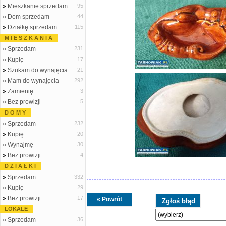
»
Mieszkanie sprzedam
95
»
Dom sprzedam
44
»
Działkę sprzedam
115
M I E S Z K A N I A
»
Sprzedam
231
»
Kupię
17
»
Szukam do wynajęcia
21
»
Mam do wynajęcia
292
»
Zamienię
3
»
Bez prowizji
5
D O M Y
»
Sprzedam
232
»
Kupię
20
»
Wynajmę
30
»
Bez prowizji
4
D Z I A Ł K I
»
Sprzedam
332
»
Kupię
29
»
Bez prowizji
17
« Powrót
LOKALE
»
Sprzedam
36