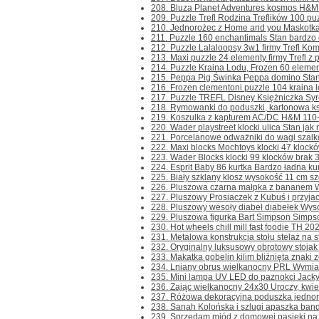
208. Bluza Planet Adventures kosmos H&M 
209. Puzzle Trefl Rodzina Treflików 100 puzz
210. Jednorożec z Home and you Maskotka B
211. Puzzle 160 enchantimals Stan bardzo d
212. Puzzle Lalaloopsy 3w1 firmy Trefl Komp
213. Maxi puzzle 24 elementy firmy Trefl z po
214. Puzzle Kraina Lodu, Frozen 60 element
215. Peppa Pig Świnka Peppa domino Stan j
216. Frozen clementoni puzzle 104 kraina l
217. Puzzle TREFL Disney Księżniczka Syren
218. Rymowanki do poduszki, kartonowa ksi
219. Koszulka z kapturem AC/DC H&M 110-11
220. Wader playstreet klocki ulica Stan jak 
221. Porcelanowe odważniki do wagi szalk
222. Maxi blocks Mochtoys klocki 47 klocków
223. Wader Blocks klocki 99 klocków brak 3 s
224. Esprit Baby 86 kurtka Bardzo ładna kur
225. Biały szklany klosz wysokość 11 cm sz
226. Pluszowa czarna małpka z bananem Wy
227. Pluszowy Prosiaczek z Kubuś i przyjac
228. Pluszowy wesoły diabeł diabełek Wyso
229. Pluszowa figurka Bart Simpson Simps
230. Hot wheels chill mill fast foodie TH 202
231. Metalowa konstrukcja stołu stelaż na st
232. Oryginalny luksusowy obrotowy stojak 
233. Makatka gobelin kilim bliźnięta znaki z
234. Lniany obrus wielkanocny PRL Wymiar
235. Mini lampa UV LED do paznokci Jacky 
236. Zając wielkanocny 24x30 Uroczy, kwiecis
237. Różowa dekoracyjna poduszka jednoro
238. Sanah Kolońska i szlugi apaszka band
239. Sprzedam miód z domowej pasieki na 