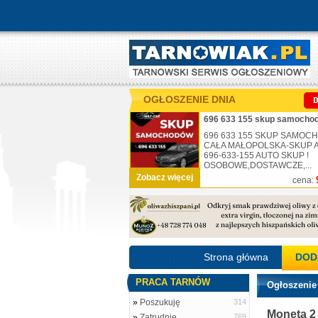
OGŁOSZENIE DNIA
696 633 155 skup samochod
696 633 155 SKUP SAMO
CAŁA MAŁOPOLSKA-SKUP AU
696-633-155 AUTO SKUP !
OSOBOWE,DOSTAWCZE,...
Zobacz więcej
cena:
Strona główna
DOD
PRACA TARNÓW
Ogłoszenie
»
Poszukuję
314
Moneta 2
»
Zatrudnię
769