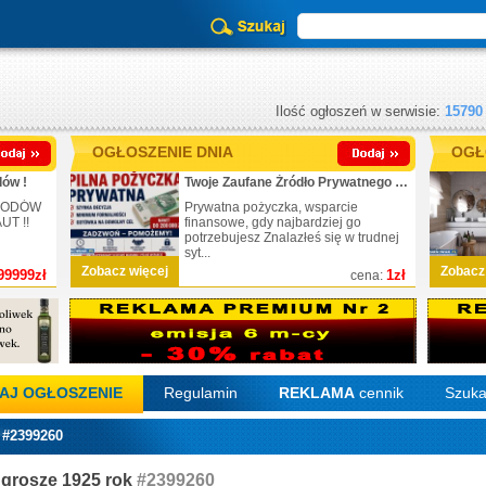
Ilość ogłoszeń w serwisie:
15790
OGŁOSZENIE DNIA
OGŁ
ów !
Twoje Zaufane Źródło Prywatnego Finansowania
CHODÓW
Prywatna pożyczka, wsparcie
T !!
finansowe, gdy najbardziej go
potrzebujesz Znalazłeś się w trudnej
syt...
Zobacz więcej
Zobacz
99999zł
1zł
cena:
AJ OGŁOSZENIE
Regulamin
REKLAMA
cennik
Szuka
 #2399260
 grosze 1925 rok
#2399260