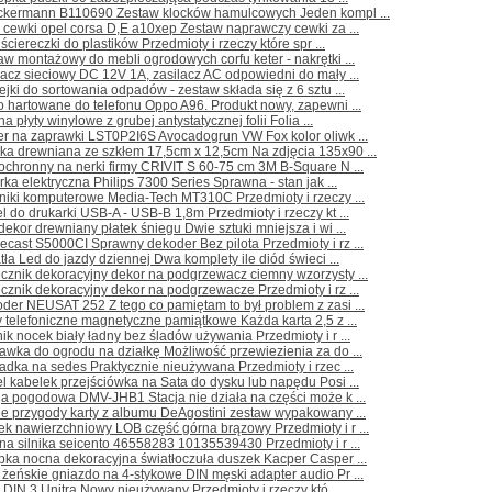
ckermann B110690 Zestaw klocków hamulcowych Jeden kompl ...
a cewki opel corsa D,E a10xep Zestaw naprawczy cewki za ...
 ściereczki do plastików Przedmioty i rzeczy które spr ...
aw montażowy do mebli ogrodowych corfu keter - nakrętki ...
lacz sieciowy DC 12V 1A, zasilacz AC odpowiedni do mały ...
ejki do sortowania odpadów - zestaw składa się z 6 sztu ...
o hartowane do telefonu Oppo A96. Produkt nowy, zapewni ...
na płyty winylowe z grubej antystatycznej folii Folia ...
er na zaprawki LST0P2I6S Avocadogrun VW Fox kolor oliwk ...
ka drewniana ze szkłem 17,5cm x 12,5cm Na zdjęcia 135x90 ...
ochronny na nerki firmy CRIVIT S 60-75 cm 3M B-Square N ...
rka elektryczna Philips 7300 Series Sprawna - stan jak ...
niki komputerowe Media-Tech MT310C Przedmioty i rzeczy ...
l do drukarki USB-A - USB-B 1,8m Przedmioty i rzeczy kt ...
dekor drewniany płatek śniegu Dwie sztuki mniejsza i wi ...
cast S5000CI Sprawny dekoder Bez pilota Przedmioty i rz ...
tła Led do jazdy dziennej Dwa komplety ile diód świeci ...
cznik dekoracyjny dekor na podgrzewacz ciemny wzorzysty ...
cznik dekoracyjny dekor na podgrzewacze Przedmioty i rz ...
der NEUSAT 252 Z tego co pamiętam to był problem z zasi ...
y telefoniczne magnetyczne pamiątkowe Każda karta 2,5 z ...
ik nocek biały ładny bez śladów używania Przedmioty i r ...
awka do ogrodu na działkę Możliwość przewiezienia za do ...
adka na sedes Praktycznie nieużywana Przedmioty i rzec ...
l kabelek przejściówka na Sata do dysku lub napędu Posi ...
ja pogodowa DMV-JHB1 Stacja nie działa na części może k ...
e przygody karty z albumu DeAgostini zestaw wypakowany ...
k nawierzchniowy LOB część górna brązowy Przedmioty i r ...
na silnika seicento 46558283 10135539430 Przedmioty i r ...
pka nocna dekoracyjna światłoczuła duszek Kacper Casper ...
żeńskie gniazdo na 4-stykowe DIN męski adapter audio Pr ...
 DIN 3 Unitra Nowy nieużywany Przedmioty i rzeczy któ ...