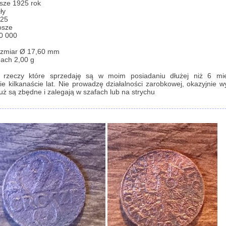
sze 1925 rok
ły
925
osze
0 000
ozmiar Ø 17,60 mm
ach 2,00 g
i rzeczy które sprzedaję są w moim posiadaniu dłużej niż 6 mie
ie kilkanaście lat. Nie prowadzę działalności zarobkowej, okazyjnie 
już są zbędne i zalegają w szafach lub na strychu