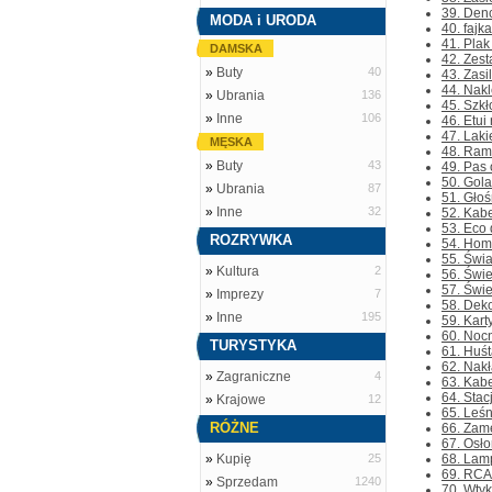
39. Den
MODA i URODA
40. fajk
41. Plak
DAMSKA
42. Zest
»
Buty
40
43. Zasi
44. Nakl
»
Ubrania
136
45. Szkł
»
Inne
106
46. Etui 
47. Laki
MĘSKA
48. Ram
»
Buty
43
49. Pas 
50. Gola
»
Ubrania
87
51. Głoś
»
Inne
32
52. Kabe
53. Eco 
ROZRYWKA
54. Home
55. Świa
»
Kultura
2
56. Świe
57. Świe
»
Imprezy
7
58. Deko
»
Inne
195
59. Kart
60. Nocn
TURYSTYKA
61. Huśt
62. Nakł
»
Zagraniczne
4
63. Kabe
64. Stac
»
Krajowe
12
65. Leśn
RÓŻNE
66. Zame
67. Osło
»
Kupię
25
68. Lam
69. RCA 
»
Sprzedam
1240
70. Wtyk