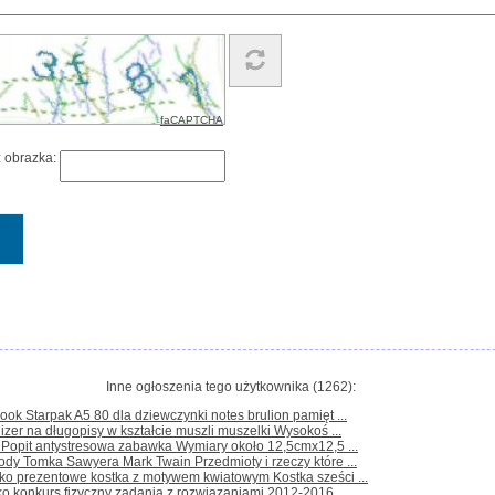
faCAPTCHA
z obrazka:
Inne ogłoszenia tego użytkownika (1262):
ook Starpak A5 80 dla dziewczynki notes brulion pamięt ...
izer na długopisy w kształcie muszli muszelki Wysokoś ...
t Popit antystresowa zabawka Wymiary około 12,5cmx12,5 ...
ody Tomka Sawyera Mark Twain Przedmioty i rzeczy które ...
ko prezentowe kostka z motywem kwiatowym Kostka sześci ...
ko konkurs fizyczny zadania z rozwiązaniami 2012-2016 ...