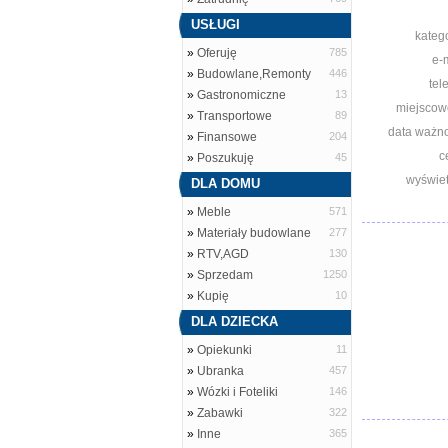
USŁUGI
katego
»
Oferuję
785
e-m
»
Budowlane,Remonty
446
tel
»
Gastronomiczne
13
miejscow
»
Transportowe
89
data ważno
»
Finansowe
204
c
»
Poszukuję
45
wyświet
DLA DOMU
»
Meble
571
»
Materiały budowlane
277
»
RTV,AGD
130
»
Sprzedam
1250
»
Kupię
10
DLA DZIECKA
»
Opiekunki
11
»
Ubranka
457
»
Wózki i Foteliki
146
»
Zabawki
322
»
Inne
365