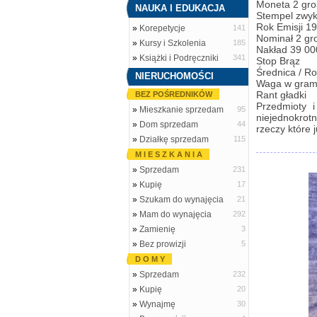
Moneta 2 gro
NAUKA I EDUKACJA
Stempel zwyk
Rok Emisji 1
»
Korepetycje
141
Nominał 2 gr
»
Kursy i Szkolenia
185
Nakład 39 00
»
Książki i Podręczniki
341
Stop Brąz
Średnica / R
NIERUCHOMOŚCI
Waga w gram
Rant gładki
BEZ POŚREDNIKÓW
Przedmioty 
»
Mieszkanie sprzedam
95
niejednokrotn
»
Dom sprzedam
44
rzeczy które 
»
Działkę sprzedam
115
M I E S Z K A N I A
»
Sprzedam
231
»
Kupię
17
»
Szukam do wynajęcia
21
»
Mam do wynajęcia
292
»
Zamienię
3
»
Bez prowizji
5
D O M Y
»
Sprzedam
232
»
Kupię
20
»
Wynajmę
30