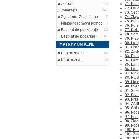
»
Zdrowie
40
71. Prze
72. Łącz
»
Zwierzęta
242
73. Segr
»
Zgubiono, Znaleziono
7
74. Złąc
75. Bla
»
Niepełnosprawni pomoc
9
76. Poje
»
Bezpłatnie potrzebuję
26
77. Deko
78. Sate
»
Bezpłatnie podaruję
61
79. Przy
80. Lam
MATRYMONIALNE
81. Odzn
82. Zaśl
»
Pan pozna ...
86
83. Etui
»
Pani pozna ...
40
84. Lam
85. Lamp
86. Lamp
87. Pink
88. RUSH
89. Limo
90. Ever
91. Suki
92. Prz
93. Prze
94. ZAŚL
95. Gnia
96. Pods
97. Prze
98. Złąc
99. Pods
100. Bez
101. Złą
102. Kab