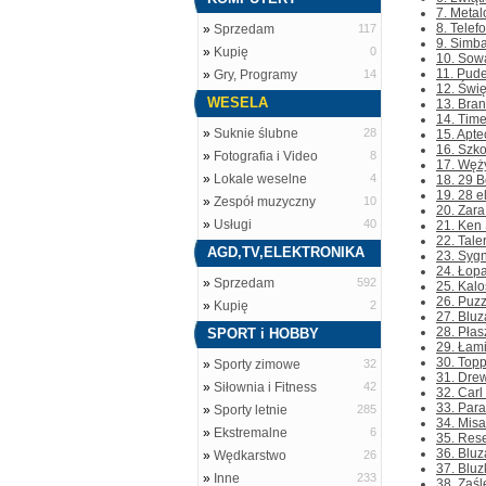
7. Metal
8. Telef
»
Sprzedam
117
9. Simba
»
Kupię
0
10. Sowa
11. Pude
»
Gry, Programy
14
12. Świę
WESELA
13. Bran
14. Tim
»
Suknie ślubne
28
15. Apte
16. Szko
»
Fotografia i Video
8
17. Węży
»
Lokale weselne
4
18. 29 
19. 28 e
»
Zespół muzyczny
10
20. Zara
»
Usługi
40
21. Ken 
22. Tal
AGD,TV,ELEKTRONIKA
23. Syg
24. Łopa
»
Sprzedam
592
25. Kalo
26. Puzz
»
Kupię
2
27. Bluz
28. Płas
SPORT i HOBBY
29. Łami
30. Topp
»
Sporty zimowe
32
31. Drew
»
Siłownia i Fitness
42
32. Carl
33. Para
»
Sporty letnie
285
34. Misa
»
Ekstremalne
6
35. Rese
36. Bluz
»
Wędkarstwo
26
37. Bluz
»
Inne
233
38. Zaśl