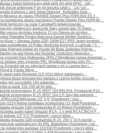
dłużacz kabel telefoniczny wtyk wtyk 3m wtyk 6P4C - wty ...
nik złącze antenowe F gn-gn beczka sztuk 1 - 1zł / szt ...
egator Kolekcja z serii Świat Zwierząt - Królestwo Zwie ...
ze filtrujące do okapu FRANKE Design Plus FDPA 904 XS 3 ...
cha montażowa okapu narożnego Franke Design Plus FDPA 90 ...
mnik termiczny na zupę Campbell's kolekcjonerski ...
racyjny elektryczny świecznik Stary zamek lata 70 Dekor ...
llite osłona głośnika średnica 13 cm Osłona do przykrę ...
pinka Plakietka Polska Walcząca Kapral Wojtek Średnica ...
pa Klosz + Oprawa Zwies ZOP-100W E27 IP55 Jeden komplet ...
aka pamiątkowa 10 Pułku Strzelców Konnych z Łańcuta 7,5 ...
epka Pokrywa Dekiel do Puszki 80 Biała Zaślepka Pokryw ...
 Stanley na pas Nowe etui Rozmiar 13x6x3cm (długośćx ...
pa żyrandol Ewa Rutkowska ŻPKLZ Wyjątkowa lampa drewnian ...
a vintage retro żyrandol PRL Wyjątkowa lampa retro Po ...
a Żyrandol jak na zdjęciach lampa z prl-u Lampa bez t ...
 Floyd 8-Tracks Winyl ...
 vapor trails Remixed 2LP 2013 Winyl zafoliowany ...
nkowa bluza dresowa bez kaptura z czarną tuniką coccodr ...
yday girl coccodrillo 164 sukienka ...
enka w paski 152-158 all for kids ...
ekaźnik przemysłowy R-15 4PDT 10A RELPOL Przekaźnik R15 ...
kaźnik przemysłowy R-15 3PDT 10A Z.P. Żary Ma pękniętą ...
EPKA GAZOWA korek 1/2" 0,5" Przedmioty i rzec ...
zdo GZ14 Relpol podstawa przekaźnika r15 4pdt Przedmiot ...
tawka gniazdo GZ8 przekaźnika R-15 Relpol Przedmioty i ...
jściówka audio kabel Gniazdo RCA - 2 x wtyk RCA CINCH P ...
ze kątowe 1/2" 0,5" Przedmioty i rzeczy które ...
tawka gniazdo GZ8 przekaźnika R-15. 250 V 10 A zaciski ...
piecznik automatyczny 6A PRL Bakelitowy Przedmioty i rze ...
cze redukcyjne gumowe 110/100 Przedmioty i rzeczy które ...
el przewód SATA 3.0 Gbits S-ATA Przedmioty i rzeczy któr ...