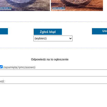
Us
Odpowiedz na to ogłoszenie
zapamiętaj tymczasowo
)
edź: