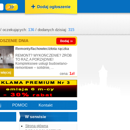
/ oczekujących:
136
/ dodanych dzisiaj:
315
OSZENIE DNIA
Remonty/fachowiec/złota rączka
REMONT? WYKOŃCZENIE? ZRÓB
TO RAZ, A PORZĄDNIE!
Kompleksowe usługi budowlano-
remontowe – solidnie, ...
 więcej
1zł
cena:
j
POMOC
Kontakt
W serwisie
Strona główna