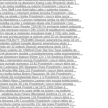
owy pojemnik na długopisy Kraina Lodu Wysokość około 1 ...
on do nieba modlitwa za rodzinę Przedmioty i rzeczy kt ...
 Toys Steffi Love fiolet lalka Lalka z sukienką losowo ...
 ozdobna z cykoriami vintage broszka Przedmioty i rzec ...
łko na ołówki z linijką Przedmioty i rzeczy które sprze ...
ta Magdalena z Canossy metalowa ramka na stół Przedmiot ...
soletka na rękę z metalową głową orła Przedmioty i rzec ...
ex Modern Easy Reader T2N795 Po wymianie baterii wskazów ...
czka pierwszej pomocy DIN 13164 W plastikowym pudełku - ...
lny plecak w niebiesko granatową kratę 4 YOU retro Jede ...
k wąż przyłączeniowy w oplocie oplot 20 cm Sprzedam wę ...
Beppi PÓŁBUTY TRZEWIKI Długość wewnętrzna około 18 cm ...
lefanten półbuty trzewiki długość wewnętrzna około 1 ...
 kids girl 32 półbuty Długość wewnętrzna około 19,5 ...
Sean lusterko do YAMAHA Drag Star Ken Sean lusterko do ...
erzyk deserowy spodek z przedwojennego szkła prasowanego ...
nał dźwiękowy klakson 65mm 12V 1,5A Średnica 65mm Nat ...
tka z elementami poroża Przedmioty i rzeczy które sprze ...
sze gumiaki gumowce 33 BJ Przedmioty i rzeczy które spr ...
le Castorland 300 Stowaway Pups Przedmioty i rzeczy kt ...
a Myszka Miki Zara 152 Przedmioty i rzeczy które sprzed ...
zcz kurtka turkus Bolero Flauszowy 36-164 Przedmioty i ...
główki dla podstawówki klasy 1-3 Przedmioty i rzeczy kt ...
s Match Ataxx Champions League mini puszka kolekcjoners ...
niane puzzle 3D Lilie Przedmioty i rzeczy które sprzeda ...
 Tielsch XIX wiek Produkt z lat 1875-1900 Dzban d ...
dyż obsidiana grys szare płytki na ścianę i na podłogę ...
, salaterka duża Fajans Włocławek średnica 21 cm, wy ...
rved Spodnie dresowe 134 Przedmioty i rzeczy które s ...
a dresowa 146 Coccodrillo Przedmioty i rzeczy które sp ...
ka bluza czarna coccocrillo 152 Jak nowa Przedmioty i r ...
epka puszki 60 zabezpieczająca podczas tynkowania 13 ...