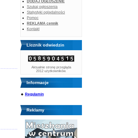
DODAJ OGŁOSZENIE
Szukaj ogłoszenia
Statystyki oglądalności
Pomoc
REKLAMA cennik
Kontakt
Licznik odwiedzin
Aktualnie stronę przegląda
2012 użytkowników.
Informacje
🔹
Regulamin
Reklamy