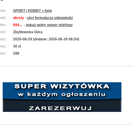
ria :
SPORT i HOBBY » Inne
ail :
ukryty
-
użyj formularza odpowiedzi
efon :
694...
-
pokaż pełny numer telefonu
ość :
Zbylitowska Góra
ści :
2026-08-29 (dodane: 2026-06-30 06:54)
ena :
30 zł
leń :
598