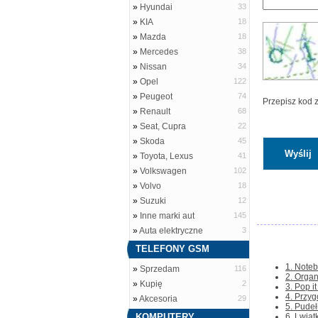
»
Hyundai
33
»
KIA
18
»
Mazda
18
»
Mercedes
38
»
Nissan
34
»
Opel
122
»
Peugeot
74
Przepisz kod 
»
Renault
68
»
Seat, Cupra
22
»
Skoda
45
»
Toyota, Lexus
41
»
Volkswagen
102
»
Volvo
18
»
Suzuki
12
»
Inne marki aut
145
»
Auta elektryczne
3
TELEFONY GSM
1. Noteb
»
Sprzedam
116
2. Organ
»
Kupię
2
3. Pop i
4. Przyg
»
Akcesoria
29
5. Pudeł
KOMPUTERY
6. Lwiąt