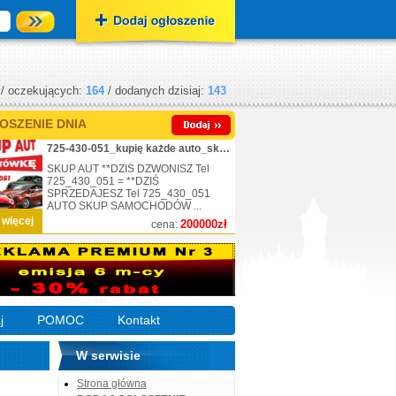
/ oczekujących:
164
/ dodanych dzisiaj:
143
OSZENIE DNIA
725-430-051_kupię każde auto_skup_nr.1
SKUP AUT **DZIŚ DZWONISZ Tel
725_430_051 = **DZIŚ
SPRZEDAJESZ Tel 725_430_051
AUTO SKUP SAMOCHODÓW ...
 więcej
200000zł
cena:
j
POMOC
Kontakt
W serwisie
Strona główna