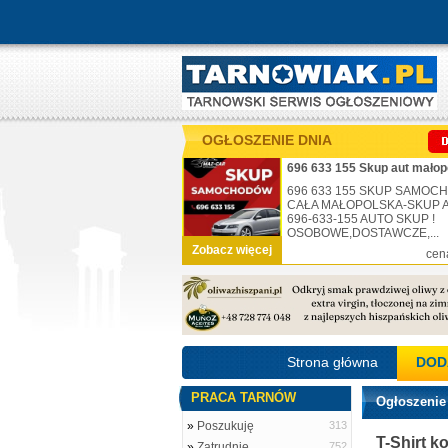
OGŁOSZENIE DNIA
696 633 155 Skup aut małop
696 633 155 SKUP SAMO
CAŁA MAŁOPOLSKA-SKUP AU
696-633-155 AUTO SKUP !
OSOBOWE,DOSTAWCZE,...
Zobacz więcej
cen
Strona główna
DOD
PRACA TARNÓW
Ogłoszenie
»
Poszukuję
313
T-Shirt k
»
Zatrudnię
752