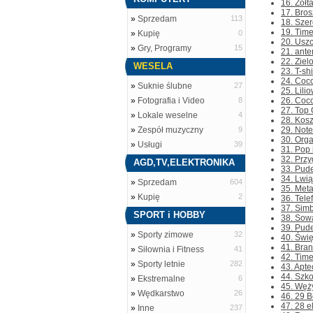
16. Żół
17. Bro
»
Sprzedam
113
18. Szer
19. Time
»
Kupię
0
20. Uszc
»
Gry, Programy
15
21. ante
22. Ziel
WESELA
23. T-sh
24. Cocc
»
Suknie ślubne
27
25. Lili
»
Fotografia i Video
8
26. Cocc
27. Top 
»
Lokale weselne
4
28. Kosz
»
Zespół muzyczny
9
29. Note
30. Orga
»
Usługi
39
31. Pop 
32. Przy
AGD,TV,ELEKTRONIKA
33. Pud
34. Lwią
»
Sprzedam
604
35. Meta
»
Kupię
2
36. Tele
37. Simb
SPORT i HOBBY
38. Sowa
39. Pude
»
Sporty zimowe
32
40. Świę
41. Bran
»
Siłownia i Fitness
41
42. Tim
»
Sporty letnie
282
43. Apte
44. Szko
»
Ekstremalne
6
45. Węży
»
Wędkarstwo
26
46. 29 
47. 28 e
»
Inne
237