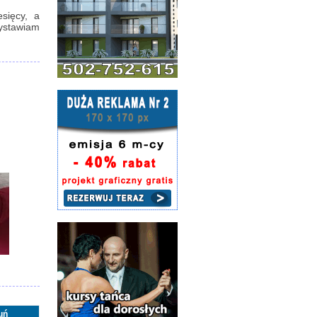
sięcy, a
wystawiam
uń