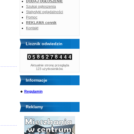
DODAJ OGŁOSZENIE
Szukaj ogłoszenia
Statystyki oglądalności
Pomoc
REKLAMA cennik
Kontakt
Licznik odwiedzin
Aktualnie stronę przegląda
123 użytkowników.
Informacje
🔹
Regulamin
Reklamy