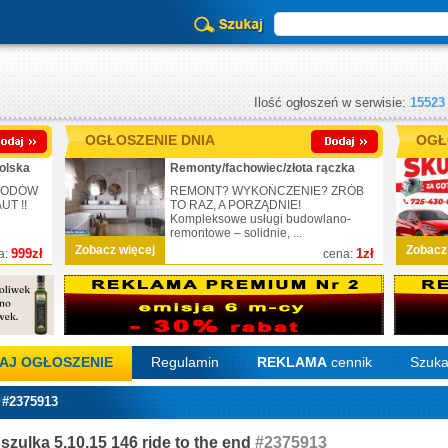
Ilość ogłoszeń w serwisie:
15523
OGŁOSZENIE DNIA
OGŁ
olska
Remonty/fachowiec/złota rączka
CHODÓW
REMONT? WYKOŃCZENIE? ZRÓB
T !!
TO RAZ, A PORZĄDNIE!
Kompleksowe usługi budowlano-
remontowe – solidnie, ...
Zobacz więcej
Zobacz
999zł
1zł
a:
cena:
AJ OGŁOSZENIE
Regulamin
REKLAMA
cennik
Szuka
 #2375913
oszulka 5.10.15 146 ride to the end
#2375913