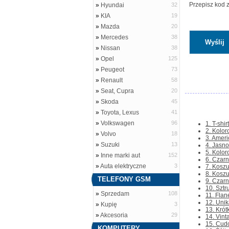
Przepisz kod 
»
Hyundai
32
»
KIA
19
»
Mazda
20
»
Mercedes
38
»
Nissan
38
»
Opel
125
»
Peugeot
73
»
Renault
58
»
Seat, Cupra
20
»
Skoda
45
»
Toyota, Lexus
41
»
Volkswagen
96
1. T-shi
2. Kolor
»
Volvo
18
3. Ameri
»
Suzuki
13
4. Jasno
5. Kolor
»
Inne marki aut
152
6. Czarn
»
Auta elektryczne
3
7. Koszu
8. Koszu
TELEFONY GSM
9. Czarn
10. Szt
»
Sprzedam
108
11. Flan
12. Unik
»
Kupię
3
13. Krótk
»
Akcesoria
29
14. Vint
15. Cud
KOMPUTERY