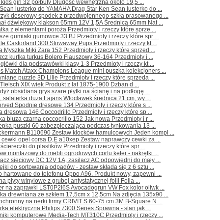
 kids girl 32 półbuty Długość wewnętrzna około 19,5 ...
Sean lusterko do YAMAHA Drag Star Ken Sean lusterko do ...
erzyk deserowy spodek z przedwojennego szkła prasowanego ...
nał dźwiękowy klakson 65mm 12V 1,5A Średnica 65mm Nat ...
tka z elementami poroża Przedmioty i rzeczy które sprze ...
sze gumiaki gumowce 33 BJ Przedmioty i rzeczy które spr ...
le Castorland 300 Stowaway Pups Przedmioty i rzeczy kt ...
a Myszka Miki Zara 152 Przedmioty i rzeczy które sprzed ...
zcz kurtka turkus Bolero Flauszowy 36-164 Przedmioty i ...
główki dla podstawówki klasy 1-3 Przedmioty i rzeczy kt ...
s Match Ataxx Champions League mini puszka kolekcjoners ...
niane puzzle 3D Lilie Przedmioty i rzeczy które sprzeda ...
 Tielsch XIX wiek Produkt z lat 1875-1900 Dzban d ...
dyż obsidiana grys szare płytki na ścianę i na podłogę ...
, salaterka duża Fajans Włocławek średnica 21 cm, wy ...
rved Spodnie dresowe 134 Przedmioty i rzeczy które s ...
a dresowa 146 Coccodrillo Przedmioty i rzeczy które sp ...
ka bluza czarna coccocrillo 152 Jak nowa Przedmioty i r ...
epka puszki 60 zabezpieczająca podczas tynkowania 13 ...
ckermann B110690 Zestaw klocków hamulcowych Jeden kompl ...
a cewki opel corsa D,E a10xep Zestaw naprawczy cewki za ...
 ściereczki do plastików Przedmioty i rzeczy które spr ...
aw montażowy do mebli ogrodowych corfu keter - nakrętki ...
lacz sieciowy DC 12V 1A, zasilacz AC odpowiedni do mały ...
ejki do sortowania odpadów - zestaw składa się z 6 sztu ...
o hartowane do telefonu Oppo A96. Produkt nowy, zapewni ...
na płyty winylowe z grubej antystatycznej folii Folia ...
er na zaprawki LST0P2I6S Avocadogrun VW Fox kolor oliwk ...
ka drewniana ze szkłem 17,5cm x 12,5cm Na zdjęcia 135x90 ...
ochronny na nerki firmy CRIVIT S 60-75 cm 3M B-Square N ...
rka elektryczna Philips 7300 Series Sprawna - stan jak ...
niki komputerowe Media-Tech MT310C Przedmioty i rzeczy ...