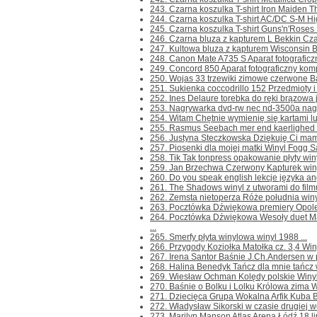
243. Czarna koszulka T-shirt Iron Maiden Th
244. Czarna koszulka T-shirt AC/DC S-M Hig
245. Czarna koszulka T-shirt Guns'n'Roses L
246. Czarna bluza z kapturem L Bekkin Cza
247. Kultowa bluza z kapturem Wisconsin Ba
248. Canon Mate A735 S Aparat fotograficzn
249. Concord 850 Aparat fotograficzny kom
250. Wojas 33 trzewiki zimowe czerwone Bar
251. Sukienka coccodrillo 152 Przedmioty i r
252. Ines Delaure torebka do ręki brązowa 
253. Nagrywarka dvd-rw nec nd-3500a nag
254. Witam Chętnie wymienię się kartami l
255. Rasmus Seebach mer end kaerlighed 
256. Justyna Steczkowska Dziękuję Ci mamo
257. Piosenki dla mojej matki Winyl Fogg Sa
258. Tik Tak tonpress opakowanie płyty winy
259. Jan Brzechwa Czerwony Kapturek winyl
260. Do you speak english lekcje języka ang
261. The Shadows winyl z utworami do filmu
262. Zemsta nietoperza Róże południa winyl
263. Pocztówka Dźwiękowa premiery Opole 
264. Pocztówka Dźwiękowa Wesoły duet M
...
265. Smerfy płyta winylowa winyl 1988 ...
266. Przygody Koziołka Matołka cz. 3,4 Winyl 
267. Irena Santor Baśnie J.Ch.Andersen w p
268. Halina Benedyk Tańcz dla mnie tańcz wi
269. Wiesław Ochman Kolędy polskie Winyl 19
270. Baśnie o Bolku i Lolku Królowa zima Wi
271. Dziecięca Grupa Wokalna Arfik Kuba B
272. Władysław Sikorski w czasie drugiej wo
273. Marilyn Manson Atlas Arena Łódź 18 lip