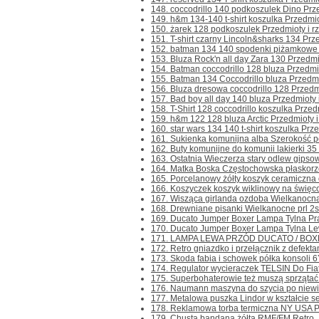
148. coccodrillo 140 podkoszulek Dino Przed
149. h&m 134-140 t-shirt koszulka Przedmioty
150. żarek 128 podkoszulek Przedmioty i rze
151. T-shirt czarny Lincoln&sharks 134 Przed
152. batman 134 140 spodenki piżamkowe Pr
153. Bluza Rock'n all day Zara 130 Przedmiot
154. Batman coccodrillo 128 bluza Przedmioty
155. Batman 134 Coccodrillo bluza Przedmiot
156. Bluza dresowa coccodrillo 128 Przedmiot
157. Bad boy all day 140 bluza Przedmioty i
158. T-Shirt 128 coccodrillo koszulka Przedmi
159. h&m 122 128 bluza Arctic Przedmioty i 
160. star wars 134 140 t-shirt koszulka Przed
161. Sukienka komunijna alba Szerokość p
162. Buty komunijne do komunii lakierki 35 
163. Ostatnia Wieczerza stary odlew gipsow
164. Matka Boska Częstochowska płaskorze
165. Porcelanowy żółty koszyk ceramiczna o
166. Koszyczek koszyk wiklinowy na święc
167. Wisząca girlanda ozdoba Wielkanocna 
168. Drewniane pisanki Wielkanocne prl 2szt
169. Ducato Jumper Boxer Lampa Tylna Pra
170. Ducato Jumper Boxer Lampa Tylna Lewa
171. LAMPA LEWA PRZÓD DUCATO / BOXER S
172. Retro gniazdko i przełącznik z defekta
173. Skoda fabia i schowek półka konsoli 6
174. Regulator wycieraczek TELSIN Do Fiat
175. Superbohaterowie też muszą sprzątać 
176. Naumann maszyna do szycia po niewielk
177. Metalowa puszka Lindor w kształcie ser
178. Reklamowa torba termiczna NY USA Pra
179. Chusta bandana żółta RMF/FM Retro ..