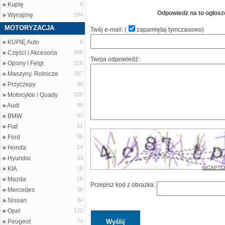
»
Kupię
8
Odpowiedz na to ogłosz
»
Wynajmę
194
MOTORYZACJA
Twój e-mail: (
zapamiętaj tymczasowo
)
»
KUPIĘ Auto
8
»
Części i Akcesoria
806
Twoja odpowiedź:
»
Opony i Felgi
318
»
Maszyny, Rolnicze
387
»
Przyczepy
36
»
Motocykle i Quady
220
»
Audi
89
»
BMW
47
»
Fiat
51
»
Ford
85
»
Honda
29
»
Hyundai
33
faCAPTC
»
KIA
18
»
Mazda
18
Przepisz kod z obrazka:
»
Mercedes
38
»
Nissan
34
»
Opel
122
»
Peugeot
74