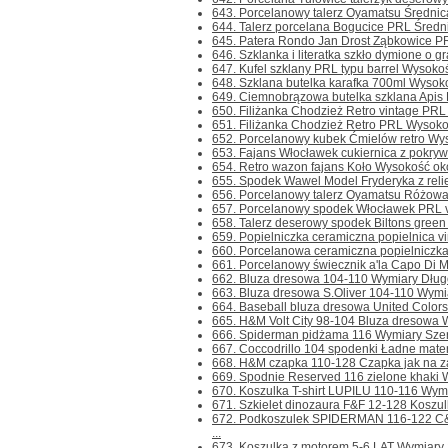
643. Porcelanowy talerz Oyamatsu Średnica
644. Talerz porcelana Bogucice PRL Średni
645. Patera Rondo Jan Drost Ząbkowice PRL
646. Szklanka i literatka szkło dymione o gr
647. Kufel szklany PRL typu barrel Wysokoś
648. Szklana butelka karafka 700ml Wysoko
649. Ciemnobrązowa butelka szklana Apis Lu
650. Filiżanka Chodzież Retro vintage PRL
651. Filiżanka Chodzież Retro PRL Wysokoś
652. Porcelanowy kubek Ćmielów retro Wys
653. Fajans Włocławek cukiernica z pokryw
654. Retro wazon fajans Koło Wysokość oko
655. Spodek Wawel Model Fryderyka z relief
656. Porcelanowy talerz Oyamatsu Różowa r
657. Porcelanowy spodek Włocławek PRL vi
658. Talerz deserowy spodek Biltons green g
659. Popielniczka ceramiczna popielnica vin
660. Porcelanowa ceramiczna popielniczka 
661. Porcelanowy świecznik a'la Capo Di Mo
662. Bluza dresowa 104-110 Wymiary Długo
663. Bluza dresowa S.Oliver 104-110 Wymia
664. Baseball bluza dresowa United Colors
665. H&M Volt City 98-104 Bluza dresowa W
666. Spiderman pidżama 116 Wymiary Szero
667. Coccodrillo 104 spodenki Ładne mater
668. H&M czapka 110-128 Czapka jak na za
669. Spodnie Reserved 116 zielone khaki W
670. Koszulka T-shirt LUPILU 110-116 Wymi
671. Szkielet dinozaura F&F 12-128 Koszulk
672. Podkoszulek SPIDERMAN 116-122 C&
...
673. Koszulka z motorem 5-6 LAT Wymiary 