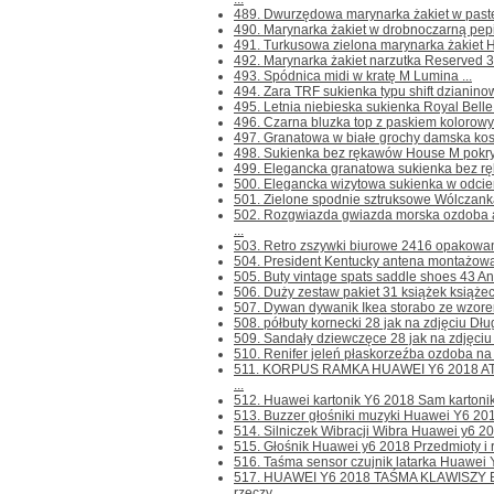
489. Dwurzędowa marynarka żakiet w paste
490. Marynarka żakiet w drobnoczarną pepit
491. Turkusowa zielona marynarka żakiet H
492. Marynarka żakiet narzutka Reserved 38
493. Spódnica midi w kratę M Lumina ...
494. Zara TRF sukienka typu shift dzianinow
495. Letnia niebieska sukienka Royal Belle d
496. Czarna bluzka top z paskiem kolorowym
497. Granatowa w białe grochy damska kos
498. Sukienka bez rękawów House M pokryt
499. Elegancka granatowa sukienka bez rę
500. Elegancka wizytowa sukienka w odcieni
501. Zielone spodnie sztruksowe Wólczanka 
502. Rozgwiazda gwiazda morska ozdoba 
...
503. Retro zszywki biurowe 2416 opakowani
504. President Kentucky antena montażowa
505. Buty vintage spats saddle shoes 43 An
506. Duży zestaw pakiet 31 książek książec
507. Dywan dywanik Ikea storabo ze wzorem 
508. półbuty kornecki 28 jak na zdjęciu Dł
509. Sandały dziewczęce 28 jak na zdjęciu
510. Renifer jeleń płaskorzeźba ozdoba na a
511. KORPUS RAMKA HUAWEI Y6 2018 ATU-
...
512. Huawei kartonik Y6 2018 Sam kartonik 
513. Buzzer głośniki muzyki Huawei Y6 2018
514. Silniczek Wibracji Wibra Huawei y6 
515. Głośnik Huawei y6 2018 Przedmioty i rz
516. Taśma sensor czujnik latarka Huawei 
517. HUAWEI Y6 2018 TAŚMA KLAWISZY 
rzeczy ...