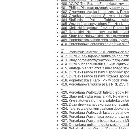
400. AC/DC The Razors Edge klasyczny albu
401. Philips Discman przenośny odtwarzacz
402. Czerwona czapka komin zestaw Przedmio
403. Czapka z pomponem S-L w serduszka Pr
404. Staffordshire Potteries Tableware kube
405. Wazon fajansowy fajans Z uszkodzeni
406. Kieliszki żołądkowa 2 sztuki Przedmioty 
407. Retro kieliszki podstawki na jajka pla
408. Stare kryształowe kieliszki z grawerem
409. Popielniczka ślimak retro szkło kryszta
410. Porcelanowa ceramiczna oprawa sko
...
411. Podstawki talerzyki PRL Ząbkowice sł
412. Duży kubek fajans osłonka na doniczk
413. Biały porcelanowy wazonik z trójwymia
414. Duży puchar cukiernica Kwiat Ząbkowi
415. Vintage pieprzniczka z mlecznego szkł
416. Duralex France zestaw 4 spodków spod
417. Duralex France zestaw filiżanka spode
418. Popielniczka z Karo i Pik w podstawie 
419. Porcelanowa figurka psa z PRL ZSS
...
420. Porcelana Wałbrzych talerz głęboki PR
421. Stara pokrywka emalia PRL Pokrywka ja
422. Kryształowa żardiniera salaterka vintag
423. Duża drewniana dekoracja słonecznik 
424. Talerze z zielonymi paskami dookoła ja
425. Porcelana Wałbrzych taca porcelanow
426. Porcelana Wawel taca porcelanowa pó
427. Porcelana Wawel miska misa talerz Mi
428. Drewniana unikalna duża rzeźbiona star
429. Pokal szklanka Ouzo of Plomari Unika