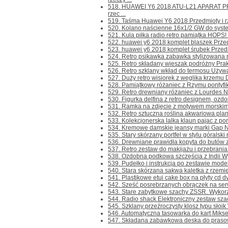
518. HUAWEI Y6 2018 ATU-L21 APARAT P
rzec ...
519. Taśma Huawei Y6 2018 Przedmioty i rze
520. Kolano naścienne 16x1/2 GW do system
521. Kula piłka radio retro pamiątka HOPS! 
522. huawei y6 2018 komplet blaszek Przedmi
523. huawei y6 2018 komplet śrubek Przedmio
524. Retro psikawka zabawka stylizowana na
525. Retro składany wieszak podróżny Prakt
526. Retro szklany wkład do termosu Używany
527. Duży retro wisiorek z węglika krzemu Du
528. Pamiątkowy różaniec z Rzymu pontyfika
529. Retro drewniany różaniec z Lourdes N
530. Figurka delfina z retro designem, ozdo
531. Ramka na zdjęcie z motywem morskim z 
532. Retro sztuczna roślina akwariowa plant
533. Kolekcjonerska lalka klaun pajac z po
534. Kremowe damskie jeansy marki Gap Nu
535. Stary skórzany portfel w stylu góralski 
536. Drewniane prawidła kopyta do butów z
537. Retro zestaw do makijażu i przebrania p
538. Ozdobna podkowa szczęścia z Indii Wy
539. Pudełko i instrukcja po zestawie mode
540. Stara skórzana sakwa kaletka z rzemie
541. Plastikowe etui cake box na płyty cd dv
542. Sześć posrebrzanych obrączek na serw
543. Stare zabytkowe szachy ZSSR. Wykorzy
544. Radio shack Elektroniczny zestaw szac
545. Szklany przeźroczysty klosz typu sło
546. Automatyczna tasowarka do kart Mikser 
547. Składana zabawkowa deska do pras
...