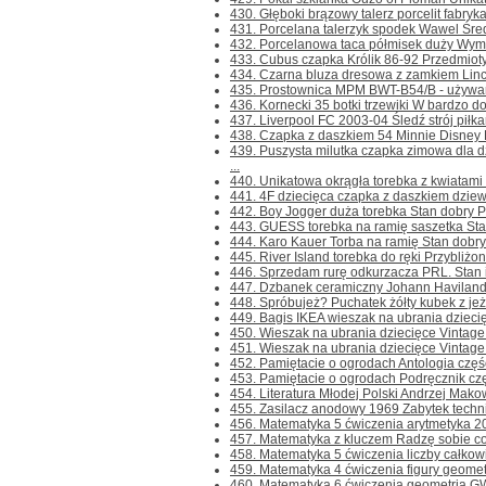
430. Głęboki brązowy talerz porcelit fabryk
431. Porcelana talerzyk spodek Wawel Średn
432. Porcelanowa taca półmisek duży Wymi
433. Cubus czapka Królik 86-92 Przedmioty i
434. Czarna bluza dresowa z zamkiem Linco
435. Prostownica MPM BWT-B54/B - używana
436. Kornecki 35 botki trzewiki W bardzo do
437. Liverpool FC 2003-04 Śledź strój piłka
438. Czapka z daszkiem 54 Minnie Disney Pr
439. Puszysta milutka czapka zimowa dl
...
440. Unikatowa okrągła torebka z kwiatami do
441. 4F dziecięca czapka z daszkiem dziewc
442. Boy Jogger duża torebka Stan dobry P
443. GUESS torebka na ramię saszetka Stan 
444. Karo Kauer Torba na ramię Stan dobry j
445. River Island torebka do ręki Przybliż
446. Sprzedam rurę odkurzacza PRL. Stan i
447. Dzbanek ceramiczny Johann Haviland B
448. Spróbujeż? Puchatek żółty kubek z jeż
449. Bagis IKEA wieszak na ubrania dziecię
450. Wieszak na ubrania dziecięce Vintage I
451. Wieszak na ubrania dziecięce Vintage P
452. Pamiętacie o ogrodach Antologia część 
453. Pamiętacie o ogrodach Podręcznik częś
454. Literatura Młodej Polski Andrzej Makowi
455. Zasilacz anodowy 1969 Zabytek techni
456. Matematyka 5 ćwiczenia arytmetyka 20
457. Matematyka z kluczem Radzę sobie cor
458. Matematyka 5 ćwiczenia liczby całkowit
459. Matematyka 4 ćwiczenia figury geomet
460. Matematyka 6 ćwiczenia geometria G