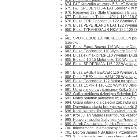
674. F&F Koszulka w stwory 5-6 LAT Wymia
675. F&F SPODENKI 5-6 LAT Spodenki w trz
676. Reserved 128 State Champions Bluza 
677. Podkoszulek T-shirt LUPILU 110-116 W
678. Bluza GRR Coccodrillo 122 Wymiary D
679. Bluza PEPE JEANS 6 LAT 122 Wymiary
680. Bluza TYRANOSAUR H&M 122-128 Din
...
681. SPONGEBOB 116 NICKELODEON podk
Szeroko ...
682. Bluza Eager Beaver 116 Wymiary Długo
683. Bluza Coccodrillo 110 Wymiary Długoś
684. Bluza ex max pirate 110 Wymiary Dług
685. Bluza 5 10 15 Motor bike 116 Wymiary
686. Bluza SPIDERMAN 116-122 Wymiary D
...
687. Bluza EAGER BEAVER 116 Wymiary Dłu
688. Polar T-REX bluza H&M 128 Wymiary D
689. Bluza Coccodrillo 122 Motor mr speed
690. Bluza ESPIRIT 116-122 Wymiary Długoś
691. Uchwyt meblowy dziecięcy Kotka Schwi
692. Gałka meblowa dziecięca Schwinn K0
693. Notes notatnik pamiętnik A5 Ekoskóra
694. Gitara gitarka dla dziecka zabawka gra
695. Drewniana stacja benzynowa puzzle 3D
696. Konik karoca dla lalek Drzwiczki po ot
697. Król Julian Madagaskar figurka Przedmio
698. Potwory i spółka Sully figurka Przedmiot
699. Shrek Czarownica figurka Przedmioty i 
700. Iniemamocni Iniemamocny figurka Przedm
701. Lebron James NBA figurka Przedmioty i 
702. Statek kosmiczny chupa chups zabawka 