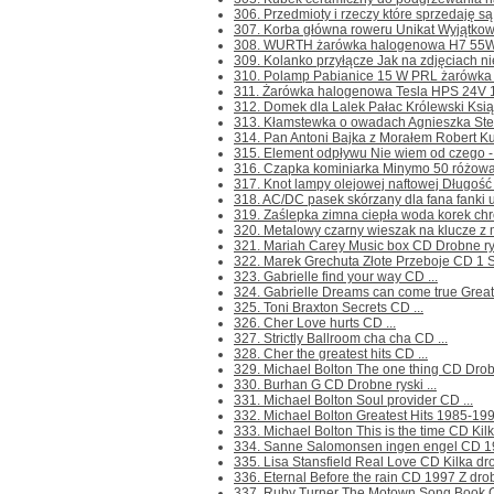
306. Przedmioty i rzeczy które sprzedaję są
307. Korba główna roweru Unikat Wyjątkow
308. WURTH żarówka halogenowa H7 55W Prz
309. Kolanko przyłącze Jak na zdjęciach ni
310. Polamp Pabianice 15 W PRL żarówka Pr
311. Żarówka halogenowa Tesla HPS 24V 15
312. Domek dla Lalek Pałac Królewski Książ
313. Kłamstewka o owadach Agnieszka Stefa
314. Pan Antoni Bajka z Morałem Robert Kuś
315. Element odpływu Nie wiem od czego - n
316. Czapka kominiarka Minymo 50 różowa Pr
317. Knot lampy olejowej naftowej Długość 
318. AC/DC pasek skórzany dla fana fanki un
319. Zaślepka zimna ciepła woda korek chr
320. Metalowy czarny wieszak na klucze z 
321. Mariah Carey Music box CD Drobne rysk
322. Marek Grechuta Złote Przeboje CD 1 S
323. Gabrielle find your way CD ...
324. Gabrielle Dreams can come true Greates
325. Toni Braxton Secrets CD ...
326. Cher Love hurts CD ...
327. Strictly Ballroom cha cha CD ...
328. Cher the greatest hits CD ...
329. Michael Bolton The one thing CD Drobn
330. Burhan G CD Drobne ryski ...
331. Michael Bolton Soul provider CD ...
332. Michael Bolton Greatest Hits 1985-199
333. Michael Bolton This is the time CD Kilka
334. Sanne Salomonsen ingen engel CD 198
335. Lisa Stansfield Real Love CD Kilka dro
336. Eternal Before the rain CD 1997 Z drob
337. Ruby Turner The Motown Song Book C