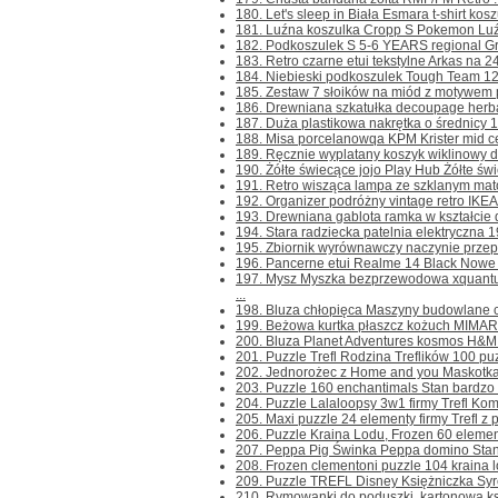
180. Let's sleep in Biała Esmara t-shirt kosz
181. Luźna koszulka Cropp S Pokemon Luźn
182. Podkoszulek S 5-6 YEARS regional Gri
183. Retro czarne etui tekstylne Arkas na 24 
184. Niebieski podkoszulek Tough Team 128
185. Zestaw 7 słoików na miód z motywem ps
186. Drewniana szkatułka decoupage herbac
187. Duża plastikowa nakrętka o średnicy 1
188. Misa porcelanowqa KPM Krister mid ce
189. Ręcznie wyplatany koszyk wiklinowy de
190. Żółte świecące jojo Play Hub Żółte świe
191. Retro wisząca lampa ze szklanym mato
192. Organizer podróżny vintage retro IKEA L
193. Drewniana gablota ramka w kształcie
194. Stara radziecka patelnia elektryczna 1
195. Zbiornik wyrównawczy naczynie prze
196. Pancerne etui Realme 14 Black Nowe .
197. Mysz Myszka bezprzewodowa xquantu
...
198. Bluza chłopięca Maszyny budowlane ci
199. Beżowa kurtka płaszcz kożuch MIMAR 4
200. Bluza Planet Adventures kosmos H&M 
201. Puzzle Trefl Rodzina Treflików 100 puzz
202. Jednorożec z Home and you Maskotka B
203. Puzzle 160 enchantimals Stan bardzo d
204. Puzzle Lalaloopsy 3w1 firmy Trefl Komp
205. Maxi puzzle 24 elementy firmy Trefl z po
206. Puzzle Kraina Lodu, Frozen 60 element
207. Peppa Pig Świnka Peppa domino Stan j
208. Frozen clementoni puzzle 104 kraina l
209. Puzzle TREFL Disney Księżniczka Syren
210. Rymowanki do poduszki, kartonowa ksi