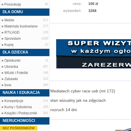
cena :
100 zł
»
Poszukuję
45
wyświetleń :
3268
DLA DOMU
»
Meble
571
»
Materiały budowlane
277
»
RTV,AGD
130
»
Sprzedam
1250
»
Kupię
10
DLA DZIECKA
»
Opiekunki
11
»
Ubranka
457
»
Wózki i Foteliki
146
»
Zabawki
322
»
Inne
365
Mediatech cyber race usb (mt 172)
NAUKA I EDUKACJA
stan wizualny jak na zdjęciach
»
Korepetycje
141
»
Kursy i Szkolenia
185
rozruch 14 dni
»
Książki i Podręczniki
341
NIERUCHOMOŚCI
BEZ POŚREDNIKÓW