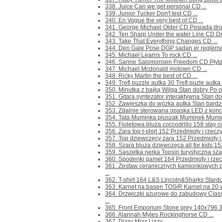
338. Juice Can we get personal CD ...
339. Junior Tucker Don't test CD ...
340. En Vogue the very best of CD ...
341. George Michael Older CD Posiada drob
342. Ten Sharp Under the water Line CD Dro
343. Take That Everything Changes CD ...
344. Den Gale Pose DGP sadan er reglerne C
345. Michael Learns To rock CD ...
346. Sanne Salomonsen Freedom CD Płyta z
347. Michael Mcdonald motown CD ...
348. Ricky Martin the best of CD ...
349. Trefl puzzle autka 30 Trefl puzle autka 
350. Minutka z bajką Wilga Stan dobry Po ot
351. Gitara syntezator interaktywna Stan dob
352. Zawieszka do wózka autka Stan bardzo 
353. Zdalnie sterowana opaska LED z koncer
354. Tata Muminka pluszak Muminek Mumin
355. Fioletowa bluza coccodrillo 158 stay co
356. Zara top t-shirt 152 Przedmioty i rzeczy
357. Top dziewczęcy zara 152 Przedmioty i r
358. Szara bluza dziewczęca all for kids 152
359. Saszetka nerka Topsin turystyczna szar
360. Spodenki gamet 164 Przedmioty i rzecz
361. Zestaw ceramicznych kamionkowych
...
362. T-shirt 164 L&S Lincoln&Sharks Stardus
363. Karnet na basen TOSiR Karnet na 20 we
364. Drzwiczki ażurowe do zabudowy Cla
...
365. Front Emporium Stone grey 140x796 30
366. Alannah Myles Rockinghorse CD ...
367. Dizzy Mizz Lizzy ...