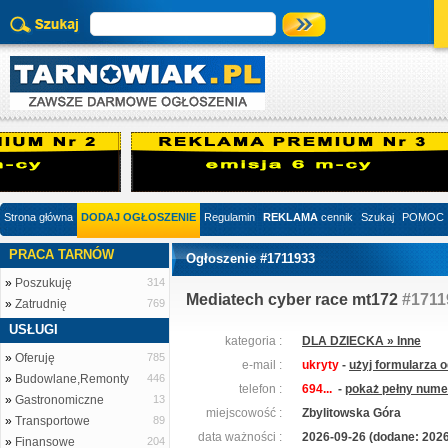
Strona główna
DODAJ OGŁOSZENIE
Regulamin
REKLAMA
cennik
Szukaj
POMOC
PRACA TARNÓW
Ogłoszenie #1711933
»
Poszukuję
314
Mediatech cyber race mt172
#1711
»
Zatrudnię
769
USŁUGI
kategoria :
DLA DZIECKA » Inne
»
Oferuję
785
e-mail :
ukryty
-
użyj formularza 
»
Budowlane,Remonty
446
telefon :
694...
-
pokaż pełny numer
»
Gastronomiczne
13
miejscowość :
Zbylitowska Góra
»
Transportowe
89
data ważności :
2026-09-26 (dodane: 2026
»
Finansowe
204