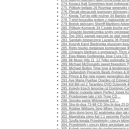
274. Kovacs Kati Szerelmes level indigoval 
275. Półbuty befado 26 Rozmiar wewnątrz o
276. Plecak plecaczek jeansowy dżinsowy 
277. Kipsta Turf do piłki nożnej 34 Bardzo d
278. T-shirt koszulka jestem z małopolski w
279. Brelok skórzany Sheriff Marlboro Adven
280. Półbuty Kornecki 34 Czubki trochę przyt
281. Gniazdo bezpiecznika szyby ogrzewan
282. Top 2001 garnek garczek ze stali nier
283. Sandały dziewczęce Lazaria 36 Przedmio
284. Koszyk Karol Biedronka pluszowy koszy
285. Retro biurko metalowe komputerowe I
286. Używany blejtram o wymiarach 70cm x
287. Ewa Małas Godlewska Jose Cura CD .
288. Mr Music Hits 11, 12 Tylko poligrafia Sa
289. Michael McDonalds sweet freeedom Tylk
290. Michael Bolton Time love & tenderness 
291. Outlandish Presents Beats rhymes & life
292. Prince & the new power generation di
293. Ave Maria Puellae Orantes cd Dziewczę
294. Kill Bill vol.2 Tarantino DVD Dziennik 4
295. Kolędy trzech tenorów cd Domingo Carr
296. Miłość rozkwita latem Perfect Jopek K
297. Przebojowe lato z Ich Troje CD ...
298. Spooko panie Wiśniewski CD ...
299. Shu-bi-dua 73-98 CD Shu bi dua 25 Dro
300. Robbie Williams Sing When You're winn
301. ding dong boys 92 wiatrówka stan jak n
302. Magistrala oleju fiat 1.1 seicento Poch
303. Szufla łopata Przedmioty i rzeczy któr
304. Przedmioty i rzeczy które sprzedaję są
305. Kubek ceramiczny do podgrzewania na