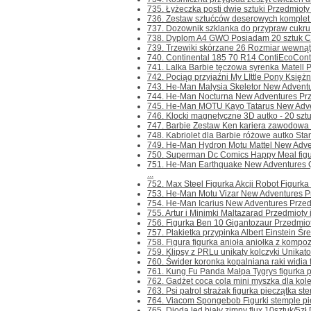
735. Łyżeczka posti dwie sztuki Przedmioty i
736. Zestaw sztućców deserowych komplet 6 
737. Dozownik szklanka do przypraw cukru p
738. Dyplom A4 GWO Posiadam 20 sztuk Cena
739. Trzewiki skórzane 26 Rozmiar wewnątr
740. Continental 185 70 R14 ContiEcoConta
741. Lalka Barbie tęczowa syrenka Matell Pr
742. Pociąg przyjaźni My LIttle Pony Księżni
743. He-Man Malysia Skeletor New Adventur
744. He-Man Nocturna New Adventures Przedm
745. He-Man MOTU Kayo Tatarus New Advent
746. Klocki magnetyczne 3D autko - 20 sztu
747. Barbie Zestaw Ken kariera zawodowa Ps
748. Kabriolet dla Barbie różowe autko Stan 
749. He-Man Hydron Motu Mattel New Advent
750. Superman Dc Comics Happy Meal figurk
751. He-Man Earthquake New Adventures 
...
752. Max Steel Figurka Akcji Robot Figurka
753. He-Man Motu Vizar New Adventures Prze
754. He-Man Icarius New Adventures Przedmio
755. Artur i Minimki Maltazarad Przedmioty i
756. Figurka Ben 10 Gigantozaur Przedmioty 
757. Plakietka przypinka Albert Einstein Śre
758. Figura figurka anioła aniołka z kompoz
759. Klipsy z PRLu unikaty kolczyki Unikato
760. Świder koronka kopalniana raki widia fe
761. Kung Fu Panda Małpa Tygrys figurka pi
762. Gadżet coca cola mini myszka dla kole
763. Psi patrol strażak figurka pieczątka ste
764. Viacom Spongebob Figurki stemple piec
765. Dioda led biały zimny flux 10sztuk/5z