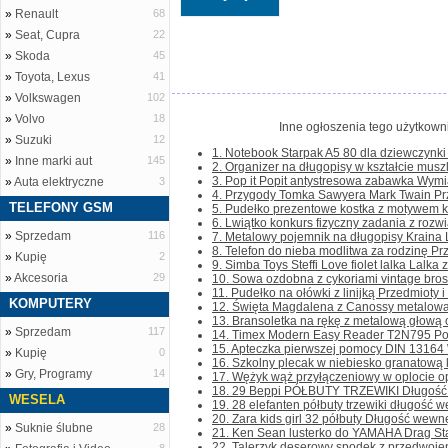
»
Renault
68
»
Seat, Cupra
22
»
Skoda
45
»
Toyota, Lexus
41
»
Volkswagen
102
»
Volvo
18
Inne ogłoszenia tego użytkown
»
Suzuki
12
1. Notebook Starpak A5 80 dla dziewczynki n
»
Inne marki aut
145
2. Organizer na długopisy w kształcie muszl
3. Pop it Popit antystresowa zabawka Wymia
»
Auta elektryczne
3
4. Przygody Tomka Sawyera Mark Twain Przed
TELEFONY GSM
5. Pudełko prezentowe kostka z motywem kw
6. Lwiątko konkurs fizyczny zadania z rozw
»
Sprzedam
116
7. Metalowy pojemnik na długopisy Kraina 
8. Telefon do nieba modlitwa za rodzinę Prze
»
Kupię
2
9. Simba Toys Steffi Love fiolet lalka Lalka 
»
Akcesoria
29
10. Sowa ozdobna z cykoriami vintage brosz
11. Pudełko na ołówki z linijką Przedmioty i 
KOMPUTERY
12. Święta Magdalena z Canossy metalowa r
13. Bransoletka na rękę z metalową głową or
»
Sprzedam
117
14. Timex Modern Easy Reader T2N795 Po w
15. Apteczka pierwszej pomocy DIN 13164 W
»
Kupię
0
16. Szkolny plecak w niebiesko granatową k
»
Gry, Programy
14
17. Wężyk wąż przyłączeniowy w oplocie op
18. 29 Beppi PÓŁBUTY TRZEWIKI Długość w
WESELA
19. 28 elefanten półbuty trzewiki długość w
20. Zara kids girl 32 półbuty Długość wewnę
»
Suknie ślubne
28
21. Ken Sean lusterko do YAMAHA Drag Star
22. Talerzyk deserowy spodek z przedwoje