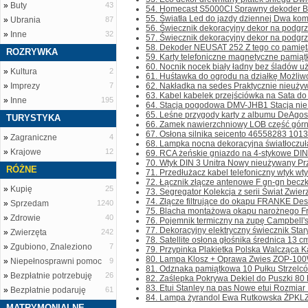
»
Buty
43
54. Homecast S5000CI Sprawny dekoder Bez 
55. Światła Led do jazdy dziennej Dwa kompl
»
Ubrania
87
56. Świecznik dekoracyjny dekor na podgrz
»
Inne
32
57. Świecznik dekoracyjny dekor na podgrze
58. Dekoder NEUSAT 252 Z tego co pamiętam
ROZRYWKA
59. Karty telefoniczne magnetyczne pamiątk
60. Nocnik nocek biały ładny bez śladów uży
»
Kultura
2
61. Huśtawka do ogrodu na działkę Możliwoś
»
Imprezy
7
62. Nakładka na sedes Praktycznie nieużywa
63. Kabel kabelek przejściówka na Sata do 
»
Inne
195
64. Stacja pogodowa DMV-JHB1 Stacja nie d
65. Leśne przygody karty z albumu DeAgost
TURYSTYKA
66. Zamek nawierzchniowy LOB część górna 
67. Osłona silnika seicento 46558283 10135
»
Zagraniczne
4
68. Lampka nocna dekoracyjna światłoczuł
»
Krajowe
12
69. RCA żeńskie gniazdo na 4-stykowe DIN 
70. Wtyk DIN 3 Unitra Nowy nieużywany Prze
RÓŻNE
71. Przedłużacz kabel telefoniczny wtyk wty
72. Łącznik złącze antenowe F gn-gn beczka s
»
Kupię
25
73. Segregator Kolekcja z serii Świat Zwierz
74. Złącze filtrujące do okapu FRANKE Des
»
Sprzedam
1240
75. Blacha montażowa okapu narożnego Fra
»
Zdrowie
40
76. Pojemnik termiczny na zupę Campbell's 
77. Dekoracyjny elektryczny świecznik Stary
»
Zwierzęta
242
78. Satellite osłona głośnika średnica 13 cm
»
Zgubiono, Znaleziono
7
79. Przypinka Plakietka Polska Walcząca Ka
80. Lampa Klosz + Oprawa Zwies ZOP-100W
»
Niepełnosprawni pomoc
9
81. Odznaka pamiątkowa 10 Pułku Strzelców
»
Bezpłatnie potrzebuję
26
82. Zaślepka Pokrywa Dekiel do Puszki 80 B
83. Etui Stanley na pas Nowe etui Rozmiar 
»
Bezpłatnie podaruję
61
84. Lampa żyrandol Ewa Rutkowska ŻPKLZ
MATRYMONIALNE
...