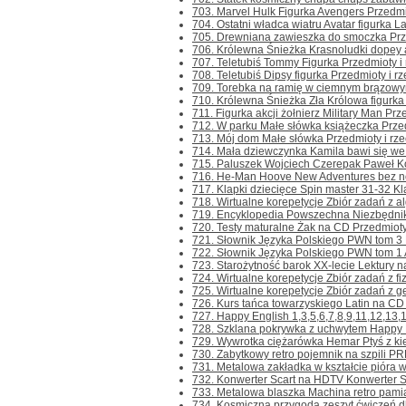
703. Marvel Hulk Figurka Avengers Przedmiot
704. Ostatni władca wiatru Avatar figurka La
705. Drewniana zawieszka do smoczka Przedm
706. Królewna Śnieżka Krasnoludki dopey a
707. Teletubiś Tommy Figurka Przedmioty i r
708. Teletubiś Dipsy figurka Przedmioty i rz
709. Torebka na ramię w ciemnym brązowym
710. Królewna Śnieżka Zła Królowa figurka P
711. Figurka akcji żołnierz Military Man Prze
712. W parku Małe słówka książeczka Przedmi
713. Mój dom Małe słówka Przedmioty i rzec
714. Mała dziewczynka Kamila bawi się we w
715. Paluszek Wojciech Czerepak Paweł Koło
716. He-Man Hoove New Adventures bez nog
717. Klapki dziecięce Spin master 31-32 Kla
718. Wirtualne korepetycje Zbiór zadań z alg
719. Encyklopedia Powszechna Niezbędnik 
720. Testy maturalne Żak na CD Przedmioty i
721. Słownik Języka Polskiego PWN tom 3 R-
722. Słownik Języka Polskiego PWN tom 1 A-
723. Starożytność barok XX-lecie Lektury n
724. Wirtualne korepetycje Zbiór zadań z fiz
725. Wirtualne korepetycje Zbiór zadań z ge
726. Kurs tańca towarzyskiego Latin na CD P
727. Happy English 1,3,5,6,7,8,9,11,12,13,
728. Szklana pokrywka z uchwytem Happy Pr
729. Wywrotka ciężarówka Hemar Ptyś z kie
730. Zabytkowy retro pojemnik na szpili PRL
731. Metalowa zakładka w kształcie pióra w
732. Konwerter Scart na HDTV Konwerter Sc
733. Metalowa blaszka Machina retro pamią
734. Kosmiczna przygoda zeszyt ćwiczeń dla