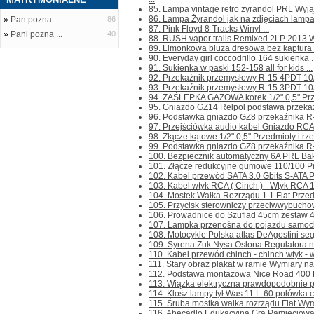
85. Lampa vintage retro żyrandol PRL Wyjąt
86. Lampa Żyrandol jak na zdjęciach lampa z
»
Pan pozna ...
86
87. Pink Floyd 8-Tracks Winyl ...
»
Pani pozna ...
40
88. RUSH vapor trails Remixed 2LP 2013 Wi
89. Limonkowa bluza dresowa bez kaptura z 
90. Everyday girl coccodrillo 164 sukienka ..
91. Sukienka w paski 152-158 all for kids ...
92. Przekaźnik przemysłowy R-15 4PDT 10
93. Przekaźnik przemysłowy R-15 3PDT 10A 
94. ZAŚLEPKA GAZOWA korek 1/2" 0,5" Przed
95. Gniazdo GZ14 Relpol podstawa przekaźn
96. Podstawka gniazdo GZ8 przekaźnika R-1
97. Przejściówka audio kabel Gniazdo RCA 
98. Złącze kątowe 1/2" 0,5" Przedmioty i rzec
99. Podstawka gniazdo GZ8 przekaźnika R-15
100. Bezpiecznik automatyczny 6A PRL Bakel
101. Złącze redukcyjne gumowe 110/100 Prze
102. Kabel przewód SATA 3.0 Gbits S-ATA Prz
103. Kabel wtyk RCA ( Cinch ) - Wtyk RCA 1,
104. Mostek Wałka Rozrządu 1.1 Fiat Przedmi
105. Przycisk sterowniczy przeciwwybuch
106. Prowadnice do Szuflad 45cm zestaw 4 
107. Lampka przenośna do pojazdu samochod
108. Motocykle Polska atlas DeAgostini segr
109. Syrena Żuk Nysa Osłona Regulatora na
110. Kabel przewód chinch - chinch wtyk - 
111. Stary obraz plakat w ramie Wymiary na
112. Podstawa montażowa Nice Road 400 Pły
113. Wiązka elektryczna prawdopodobnie pra
114. Klosz lampy tył Was 11 L-60 połówka cz
115. Śruba mostka wałka rozrządu Fiat Wymi
116. Abecadło Edukacyjna Gra Pamięciowa d