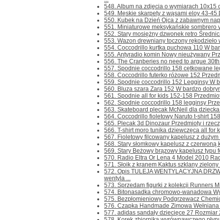
548. Album na zdjęcia o wymiarach 10x15 c
549. Męskie skarpety z wąsami eloy 43-45 Dw
550. Kubek na Dzień Ojca z zabawnym napis
551. Miniaturowe meksykańskie sombrero vi
552. Stary mosiężny dzwonek retro Średnica
553. Wazon drewniany toczony rękodzieło w
554. Coccodrillo kurtka puchowa 110 W bar
555. Antyradio komin Nowy nieużywany Przed
556. The Cranberies no need to argue 30th a
557. Spodnie coccodrillo 158 cętkowane le
558. Coccodrillo futerko różowe 152 Przedmio
559. Spodnie coccodrillo 152 Legginsy W ba
560. Bluza szara Zara 152 W bardzo dobrym s
561. Spodnie all for kids 152-158 Przedmioty 
562. Spodnie coccodrillo 158 legginsy Przedm
563. Skateboard plecak McNeil dla dziecka P
564. Coccodrillo fioletowy Naruto t-shirt 15
565. Plecak 3d Dinozaur Przedmioty i rzeczy
566. T-shirt moro tunika dziewczęca all for 
567. Fioletowy filcowany kapelusz z dużym
568. Stary słomkowy kapelusz z czerwoną k
569. Stary Beżowy brązowy kapelusz typu f
570. Radio Eltra Or Lena 4 Model 2010 Rad
571. Słoik z kranem Kaktus szklany zielony 
572. Opis TULEJA WENTYLACYJNA DRZW
wentyla ...
573. Sprzedam figurki z kolekcji Runners Min
574. Bitonasadka chromowo-wanadowa Wyko
575. Bezpłomieniowy Podgrzewacz Chemicz
576. Czapka Handmade Zimowa Wełniana N
577. adidas sandały dziecięce 27 Rozmiar 
578. Korek zbiornika wyrównawczego płynu