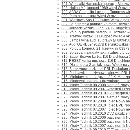
797. Wołosatki Harcerska operacja Bieszcza
798. Halina Mój koncert 1989 winyl W razie 
799. ABBA Chiquitita Lovelight Tonpress win
800. Pora na telesfora Winyl W razie potrzeb
801. Wiesława Sós 1989 winyl W razie potrze
802. Bejo trampki pantofle 26 moro Rozmiar
803. kornecki kozaki 30 nr 02406 Długość w
804. Półbuty pantofle befado 31 Rozmiar we
805. Trzewiki kozaki 31 Długość wkładki ok
806. Lampa tylna audi a3 prawy tył 8l0945
807. Audi OE 4D0949127B kierunkowskaz bo
808. Półbuty kornecki 21 Trzewiki nr 03879 
809. Sprzedam sandały jak na zdjęciu brugi
810. Eager Beaver kurtka 116 Dla chłopca S
811. RESET kurtka puchowa 116 Dla chłopc
812. Dla chłopca Stan jak nowa Widok na zd
813. Bursztynowe szklanki PRL Posiadam b
814. Podstawki bursztynowe talerzyki PRL 
815. Miniatury matematyczne 82 K. Mentzen
816. Miodownik nabierak drewniany do mio
817. Młody Technik 08.2008 sierpień Nowy ni
818. Młody Technik 09.2007 wrzesień Przedmi
819. Młody Technik 08.2010 DVD sierpień Now
820. Młody Technik 08.2007 sierpień Nowy ni
821. Młody Technik 07.2008 lipiec Nowy nikt
822. Młody Technik 07.2010 lipiec DVD Nowy 
823. Młody Technik 07.2007 lipiec Nowy nikt
824. Młody Technik 10.2010 DVD październik
825. Młody Technik 10.2006 październik Nowy
826. Młody Technik 10.2008 październik Nowy
827. Młody Technik 10.2007 październik Nowy
828. Młody Technik 09.2010 DVD wrzesień No