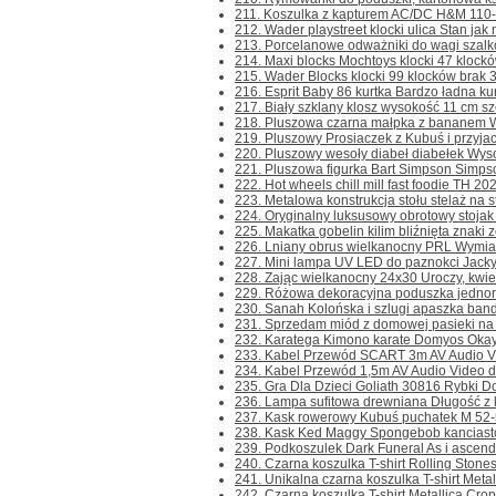
211. Koszulka z kapturem AC/DC H&M 110-11
212. Wader playstreet klocki ulica Stan jak 
213. Porcelanowe odważniki do wagi szalk
214. Maxi blocks Mochtoys klocki 47 klocków
215. Wader Blocks klocki 99 klocków brak 3 s
216. Esprit Baby 86 kurtka Bardzo ładna kur
217. Biały szklany klosz wysokość 11 cm sz
218. Pluszowa czarna małpka z bananem Wy
219. Pluszowy Prosiaczek z Kubuś i przyjac
220. Pluszowy wesoły diabeł diabełek Wyso
221. Pluszowa figurka Bart Simpson Simps
222. Hot wheels chill mill fast foodie TH 202
223. Metalowa konstrukcja stołu stelaż na st
224. Oryginalny luksusowy obrotowy stojak 
225. Makatka gobelin kilim bliźnięta znaki z
226. Lniany obrus wielkanocny PRL Wymiar
227. Mini lampa UV LED do paznokci Jacky 
228. Zając wielkanocny 24x30 Uroczy, kwiecis
229. Różowa dekoracyjna poduszka jednoro
230. Sanah Kolońska i szlugi apaszka band
231. Sprzedam miód z domowej pasieki na 
232. Karatega Kimono karate Domyos Okay
233. Kabel Przewód SCART 3m AV Audio Vid
234. Kabel Przewód 1,5m AV Audio Video d
235. Gra Dla Dzieci Goliath 30816 Rybki Do 
236. Lampa sufitowa drewniana Długość z k
237. Kask rowerowy Kubuś puchatek M 52-5
238. Kask Ked Maggy Spongebob kanciasto
239. Podkoszulek Dark Funeral As i ascend 
240. Czarna koszulka T-shirt Rolling Stone
241. Unikalna czarna koszulka T-shirt Metall
242. Czarna koszulka T-shirt Metallica Crop