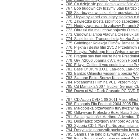
766. Co dzieje się pod ziemią w mieście An
767. Bob budowniczy liczymy Stan bardzo d
768. Skarbczyk dwulatka zbiór opowiadań b
769. Używany kabel zasilający sieciowy o d
770. Zawleczka prosta szplint do zabezpie
771. Noddy zaprasza do zabawy Poranek St
772. Obrazki dla maluchów pojazdy Olesiej
773. Cudowna lampa Aladyna Olesiejuk Jak 
774. Statki łodzie Transport książeczka Stan
775. Goldfinger Kolekcja Filmów Jamesa Bo
776. Piękna i Bestia film 2VCD Przedmioty i 
777. Klasyka Polskiego Kina Wyjście awary
778. Fragma say that you're here Przedmioty 
779. Gry 7/2006 Joanna d'Arc Robin Hood 
780. Edwyn Collins If you could love me Prze
781. Base Of Drum B.O.D Laa-doo, Laa-doo U
782. Bardzo Orkiestra wiosenna poezja Wojt
783. Szalone Bistro Snowy Kosmiczna Przy
784. Pocahontas Film na VCD Przedmioty i r
785. Cd Maniak 2/2007 Trucker German Clas
786. Dawn of War Dark Crusade PC DVD-R
...
787. CD Action DVD 1 08.2011 Mass Effect 
788. Ea sports Fifa Football 2004 2005 Fifa 
789. Małopolska przewodnik turystyczny na 
790. Odkrywam Królestwo Boże klasa 2 Jedn
791. Szukaj wolności Marlboro Adventure Te
792. Doświadcz przygody Marlboro Adventu
793. Syberia CD 1 Play Pc Nie znam stanu gi
794. Dystynkcje porucznik pochewka trzy g
795. Sandra The long play winyl 1985 W razi
796. Frida Something's going on winyl W raz