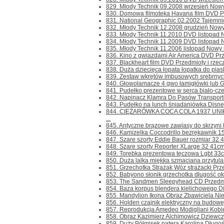
829. Młody Technik 09.2008 wrzesień Nowy n
830. Domowa filmoteka Havana film DVD Prze
831. National Geographic 02.2002 Tajemnic
832. Młody Technik 12.2008 grudzień Nowy n
833. Młody Technik 11.2010 DVD listopad Now
834. Młody Technik 11.2009 DVD listopad Now
835. Młody Technik 11.2006 listopad Nowy ni
836. Kino z gwiazdami Air America DVD Przed
837. Blackheart film DVD Przedmioty i rzeczy
838. Duża dziecięca łopata łopatka do pias
839. Zestaw wkrętów imbusowych srebrnych 
840. Głowołamacze 4 gwo łamigłówki lub G
841. Pudełko prezentowe w serca biało-cze
842. Napinacz Klamra Do Pasów Transporto
843. Pudełko na lunch śniadaniówka Disney 
844. CIĘŻARÓWKA COCA COLA 1937 UNIKAT
...
845. Antyczne brązowe zawiasy do skrzyni k
846. Kamizelka Coccodrillo bezrękawnik 15
847. Szare szorty Eddie Bauer rozmiar 32 4
848. Szare szorty Reporter XLarge 32 41cm 
849. Torebka prezentowa tęczowa Lgbt 33c
850. Duża lalka miękka szmaciana przytulank
851. Grzechotka Strażak Wóz strażacki Przed
852. Babyono słonik grzechotka długość oko
853. The Sandmen Sleepyhead CD Przedmioty
854. Baza korpus blendera kielichowego Di
855. Mandylion Ikona Obraz Zbawiciela Nie
856. Holden czajnik elektryczny na budowę 
857. Reprodukcja Amedeo Modigliani Kobie
858. Obraz Kazimierz Alchimowicz Dziewczy
859. Duży Półmisek patera Karolina Długoś