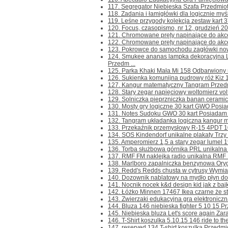
117. Segregator Niebieska Szafa Przedmioty 
118. Zadania i łamigłówki dla logicznie myś
119. Leśne przygody kolekcja zestaw kart 37
120. Focus, czasopismo, nr 12, grudzień 200
121. Chromowane pręty napinające do akce
122. Chromowane pręty napinające do akce
123. Pokrowce do samochodu zagłówki nowe
124. Smukee ananas lampka dekoracyjna
Przedm ...
125. Parka Khaki Mała Mi 158 Odbarwiony rę
126. Sukienka komunijna pudrowy róż Kiz 1
127. Kangur matematyczny Tangram Przedmiot
128. Stary zegar napięciowy woltomierz vol
129. Solniczka pieprzniczka banan ceramic
130. Mosty gry logiczne 30 kart GWO Posia
131. Notes Sudoku GWO 30 kart Posiadam k
132. Tangram układanka logiczna kangur ma
133. Przekaźnik przemysłowy R-15 4PDT 10
134. SOS Kindendorf unikalne plakaty Trzy un
135. Amperomierz 1,5 a stary zegar lumel 19
136. Torba służbowa górnika PRL unikalna 
137. RMF FM naklejka radio unikalna RMF F
138. Marlboro zapalniczka benzynowa Orygi
139. Redd's Redds chusta w cytrusy Wymia
140. Dozownik nablatowy na mydło płyn do 
141. Nocnik nocek k&d design kid jak z bajki
142. Łóżko Minnen 17467 Ikea czarne że st
143. Zwierzaki edukacyjna gra elektroniczna
144. Bluza 146 niebieska fighter 5 10 15 Prz
145. Niebieska bluza Let's score again Zara
146. T-Shirt koszulka 5.10.15 146 ride to the
147. reserved 134 T-shirt koszulka Przedmioty