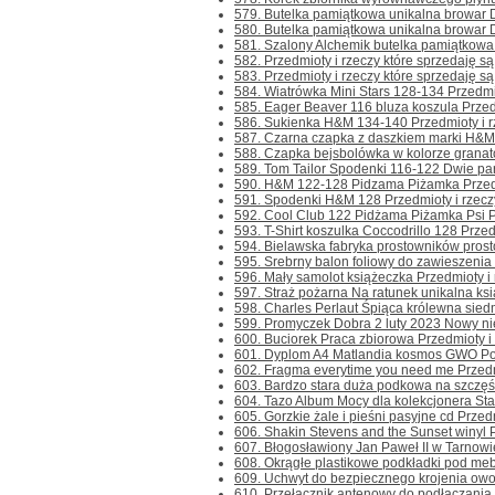
579. Butelka pamiątkowa unikalna browar Du
580. Butelka pamiątkowa unikalna browar D
581. Szalony Alchemik butelka pamiątkowa 
582. Przedmioty i rzeczy które sprzedaję są
583. Przedmioty i rzeczy które sprzedaję są
584. Wiatrówka Mini Stars 128-134 Przedmiot
585. Eager Beaver 116 bluza koszula Przedmi
586. Sukienka H&M 134-140 Przedmioty i rze
587. Czarna czapka z daszkiem marki H&M w
588. Czapka bejsbolówka w kolorze granato
589. Tom Tailor Spodenki 116-122 Dwie pary
590. H&M 122-128 Pidzama Piżamka Przedmio
591. Spodenki H&M 128 Przedmioty i rzeczy 
592. Cool Club 122 Pidżama Piżamka Psi Pat
593. T-Shirt koszulka Coccodrillo 128 Przedm
594. Bielawska fabryka prostowników prost
595. Srebrny balon foliowy do zawieszenia
596. Mały samolot książeczka Przedmioty i r
597. Straż pożarna Na ratunek unikalna ksi
598. Charles Perlaut Śpiąca królewna siedmi
599. Promyczek Dobra 2 luty 2023 Nowy nie
600. Buciorek Praca zbiorowa Przedmioty i r
601. Dyplom A4 Matlandia kosmos GWO Posi
602. Fragma everytime you need me Przedmio
603. Bardzo stara duża podkowa na szczęści
604. Tazo Album Mocy dla kolekcjonera Star
605. Gorzkie żale i pieśni pasyjne cd Przedmi
606. Shakin Stevens and the Sunset winyl Pr
607. Błogosławiony Jan Paweł II w Tarnowi
608. Okrągłe plastikowe podkładki pod mebl
609. Uchwyt do bezpiecznego krojenia owoc
610. Przełącznik antenowy do podłączania k