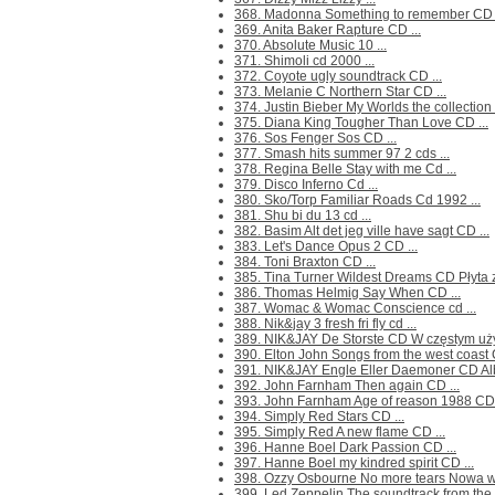
368. Madonna Something to remember CD .
369. Anita Baker Rapture CD ...
370. Absolute Music 10 ...
371. Shimoli cd 2000 ...
372. Coyote ugly soundtrack CD ...
373. Melanie C Northern Star CD ...
374. Justin Bieber My Worlds the collection 
375. Diana King Tougher Than Love CD ...
376. Sos Fenger Sos CD ...
377. Smash hits summer 97 2 cds ...
378. Regina Belle Stay with me Cd ...
379. Disco Inferno Cd ...
380. Sko/Torp Familiar Roads Cd 1992 ...
381. Shu bi du 13 cd ...
382. Basim Alt det jeg ville have sagt CD ...
383. Let's Dance Opus 2 CD ...
384. Toni Braxton CD ...
385. Tina Turner Wildest Dreams CD Płyta z 
386. Thomas Helmig Say When CD ...
387. Womac & Womac Conscience cd ...
388. Nik&jay 3 fresh fri fly cd ...
389. NIK&JAY De Storste CD W częstym użyci
390. Elton John Songs from the west coast C
391. NIK&JAY Engle Eller Daemoner CD Alb
392. John Farnham Then again CD ...
393. John Farnham Age of reason 1988 CD 
394. Simply Red Stars CD ...
395. Simply Red A new flame CD ...
396. Hanne Boel Dark Passion CD ...
397. Hanne Boel my kindred spirit CD ...
398. Ozzy Osbourne No more tears Nowa w fo
399. Led Zeppelin The soundtrack from the 