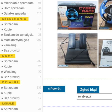
»
Mieszkanie sprzedam
95
»
Dom sprzedam
44
»
Działkę sprzedam
115
M I E S Z K A N I A
»
Sprzedam
231
»
Kupię
17
»
Szukam do wynajęcia
21
»
Mam do wynajęcia
292
»
Zamienię
3
»
Bez prowizji
5
D O M Y
»
Sprzedam
232
»
Kupię
20
»
Wynajmę
30
»
Bez prowizji
4
D Z I A Ł K I
»
Sprzedam
332
« Powrót
»
Kupię
29
»
Bez prowizji
17
LOKALE
»
Sprzedam
36