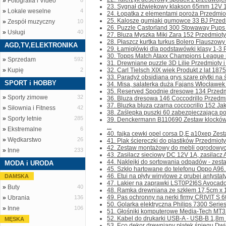
»
Fotografia i Video
8
23. Sygnał dźwiękowy klakson 65mm 12V 1
»
Lokale weselne
4
24. Łopatka z elementami poroża Przedmioty 
25. Kalosze gumiaki gumowce 33 BJ Przedmio
»
Zespół muzyczny
10
26. Puzzle Castorland 300 Stowaway Pups Pr
»
Usługi
40
27. Bluza Myszka Miki Zara 152 Przedmioty i
28. Płaszcz kurtka turkus Bolero Flauszowy 
AGD,TV,ELEKTRONIKA
29. Łamigłówki dla podstawówki klasy 1-3 Pr
30. Topps Match Ataxx Champions League mi
»
Sprzedam
592
31. Drewniane puzzle 3D Lilie Przedmioty i 
»
Kupię
2
32. Carl Tielsch XIX wiek Produkt z lat 187
33. Paradyż obsidiana grys szare płytki na ś
SPORT i HOBBY
34. Misa, salaterka duża Fajans Włocławek 
35. Reserved Spodnie dresowe 134 Przedmiot
»
Sporty zimowe
32
36. Bluza dresowa 146 Coccodrillo Przedmiot
37. Bluzka bluza czarna coccocrillo 152 Jak 
»
Siłownia i Fitness
42
38. Zaślepka puszki 60 zabezpieczająca po
»
Sporty letnie
285
39. Denckermann B110690 Zestaw klockó
...
»
Ekstremalne
6
40. fajka cewki opel corsa D,E a10xep Zest
»
Wędkarstwo
26
41. Plak ściereczki do plastików Przedmioty i
42. Zestaw montażowy do mebli ogrodowych c
»
Inne
233
43. Zasilacz sieciowy DC 12V 1A, zasilacz 
44. Naklejki do sortowania odpadów - zestaw
MODA i URODA
45. Szkło hartowane do telefonu Oppo A96. 
46. Etui na płyty winylowe z grubej antystatycz
DAMSKA
47. Lakier na zaprawki LST0P2I6S Avocadog
»
Buty
40
48. Ramka drewniana ze szkłem 17,5cm x 1
49. Pas ochronny na nerki firmy CRIVIT S 
»
Ubrania
136
50. Golarka elektryczna Philips 7300 Series 
»
Inne
106
51. Głośniki komputerowe Media-Tech MT310
52. Kabel do drukarki USB-A - USB-B 1,8m Pr
MĘSKA
53. Eco dekor drewniany płatek śniegu Dwie 