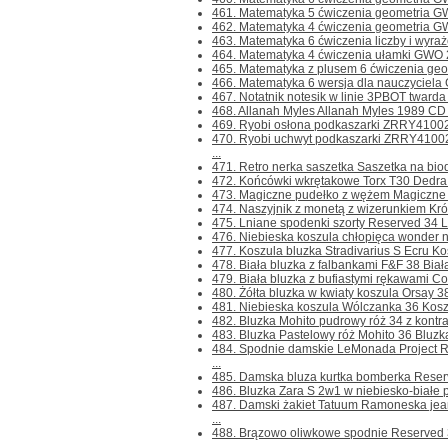
461. Matematyka 5 ćwiczenia geometria GW
462. Matematyka 4 ćwiczenia geometria GW
463. Matematyka 6 ćwiczenia liczby i wyra
464. Matematyka 4 ćwiczenia ułamki GWO 2
465. Matematyka z plusem 6 ćwiczenia geom
466. Matematyka 6 wersja dla nauczyciela 
467. Notatnik notesik w linie 3PBOT twarda o
468. Allanah Myles Allanah Myles 1989 CD .
469. Ryobi osłona podkaszarki ZRRY41002 
470. Ryobi uchwyt podkaszarki ZRRY410
...
471. Retro nerka saszetka Saszetka na biodro
472. Końcówki wkrętakowe Torx T30 Dedra 
473. Magiczne pudełko z wężem Magiczne p
474. Naszyjnik z monetą z wizerunkiem Królow
475. Lniane spodenki szorty Reserved 34 Ln
476. Niebieska koszula chłopięca wonder na
477. Koszula bluzka Stradivarius S Ecru Kosz
478. Biała bluzka z falbankami F&F 38 Biała
479. Biała bluzka z bufiastymi rękawami Cocc
480. Żółta bluzka w kwiaty koszula Orsay 38 
481. Niebieska koszula Wólczanka 36 Koszu
482. Bluzka Mohito pudrowy róż 34 z kontr
483. Bluzka Pastelowy róż Mohito 36 Bluzka
484. Spodnie damskie LeMonada Project 
...
485. Damska bluza kurtka bomberka Reserve
486. Bluzka Zara S 2w1 w niebiesko-białe p
487. Damski żakiet Tatuum Ramoneska je
...
488. Brązowo oliwkowe spodnie Reserved
...