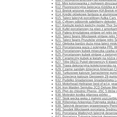
611. Mini kolorowanka z motywem dinozaur
612. Fluorescencyjna świecąca różdżka w ks
613. Brelok wisiorek metalowy KIA Brelok me
614. Kredki ołówkowe fantasia w aluminiowej
615. Talerz talerzyk porcelitowy Autka Cars 
616. Cyfrowy odbiornik satelitarny dekoder 
617. Kieliszki kielich kielichy model Thor S
618. Kufel porcelanowy na piwo z amorkami
619. Patera kryształowa vintage prl retro b
620. Talerz fajans Włocławek vintage retro 
621. Talerz fajans Pruszków vintage retro Ś
622. Głęboka bardzo duża misa talerz miska
623. Porcelanowa waza z pokrywką PRL Wał
624. Porcelanowy kubek miseczka czarka vi
625. Porcelanowy kubek vintage z zielonym
626. Ceramiczny kubek w kwiaty na nóżce re
627. Tillig 08211 Pulpit sterowniczy 6 klawis
628. Trawa dekoracyjna kolekcjonerska na m
629. Czarne sandały dziecięce American Clu
630. Turkusowe kalosze Sarraizienne gumia
631. Dziecięce kalosze Giesswein 29 gumiak
632. Pudełko śniadaniowe śniadaniówka Lev
633. Motorhead Hellraiser best of w.t.g. yea
634. Iron Maiden Senjutsu 2CD Deluxe Medi
635. Płyn do chłodnic Phenix -35C 5 litrów 
636. Moleskin kostka gitarowa piórko ...
637. Słoik wecka weka z małymi uszczerbkam
638. Rillenglas Ankerglas Pokrywka słoika 
639. Talerzyk deserowy grawerowany Pieniń
640. Spodek Włocławek porcelana Średnica 
641. Porcelana Wałbrzych talerzyk deserow
642. Porcelana Tułowice talerzyk deserowy