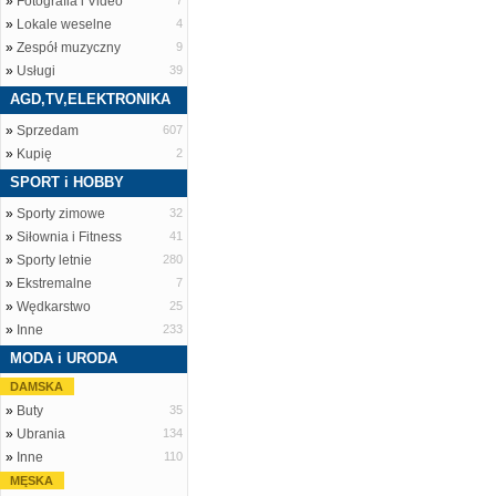
»
Fotografia i Video
7
»
Lokale weselne
4
»
Zespół muzyczny
9
»
Usługi
39
AGD,TV,ELEKTRONIKA
»
Sprzedam
607
»
Kupię
2
SPORT i HOBBY
»
Sporty zimowe
32
»
Siłownia i Fitness
41
»
Sporty letnie
280
»
Ekstremalne
7
»
Wędkarstwo
25
»
Inne
233
MODA i URODA
DAMSKA
»
Buty
35
»
Ubrania
134
»
Inne
110
MĘSKA