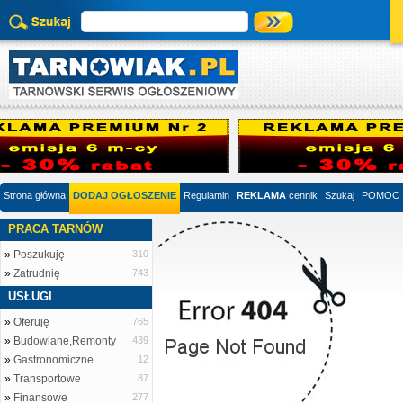
Strona główna
DODAJ OGŁOSZENIE
Regulamin
REKLAMA
cennik
Szukaj
POMOC
PRACA TARNÓW
»
Poszukuję
310
»
Zatrudnię
743
USŁUGI
»
Oferuję
765
»
Budowlane,Remonty
439
»
Gastronomiczne
12
»
Transportowe
87
»
Finansowe
277