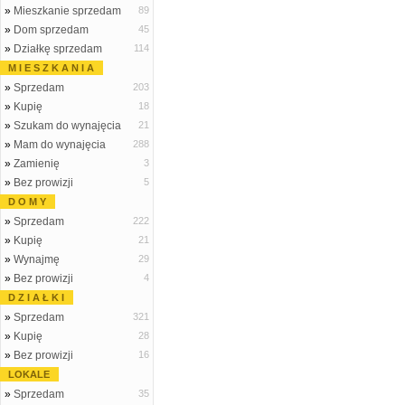
»
Mieszkanie sprzedam
89
»
Dom sprzedam
45
»
Działkę sprzedam
114
M I E S Z K A N I A
»
Sprzedam
203
»
Kupię
18
»
Szukam do wynajęcia
21
»
Mam do wynajęcia
288
»
Zamienię
3
»
Bez prowizji
5
D O M Y
»
Sprzedam
222
»
Kupię
21
»
Wynajmę
29
»
Bez prowizji
4
D Z I A Ł K I
»
Sprzedam
321
»
Kupię
28
»
Bez prowizji
16
LOKALE
»
Sprzedam
35