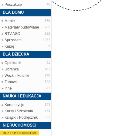
»
Poszukuję
46
DLA DOMU
»
Meble
569
»
Materiały budowlane
285
»
RTV,AGD
122
»
Sprzedam
1257
»
Kupię
9
DLA DZIECKA
»
Opiekunki
11
»
Ubranka
411
»
Wózki i Foteliki
148
»
Zabawki
322
»
Inne
371
NAUKA I EDUKACJA
»
Korepetycje
143
»
Kursy i Szkolenia
173
»
Książki i Podręczniki
351
NIERUCHOMOŚCI
BEZ POŚREDNIKÓW