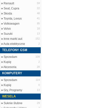
»
Renault
59
»
Seat, Cupra
22
»
Skoda
48
»
Toyota, Lexus
41
»
Volkswagen
95
»
Volvo
18
»
Suzuki
13
»
Inne marki aut
152
»
Auta elektryczne
2
TELEFONY GSM
»
Sprzedam
109
»
Kupię
2
»
Akcesoria
28
KOMPUTERY
»
Sprzedam
114
»
Kupię
0
»
Gry, Programy
13
WESELA
»
Suknie ślubne
29