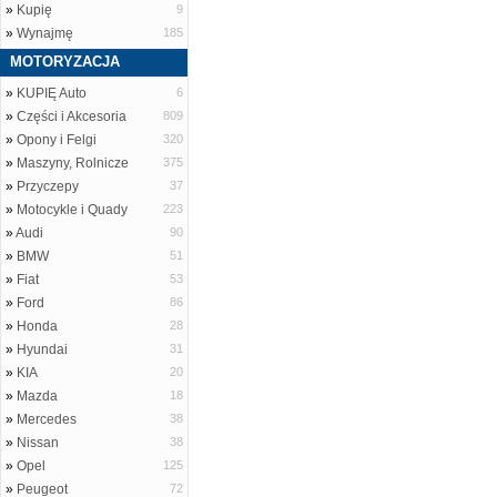
»
Kupię
9
»
Wynajmę
185
MOTORYZACJA
»
KUPIĘ Auto
6
»
Części i Akcesoria
809
»
Opony i Felgi
320
»
Maszyny, Rolnicze
375
»
Przyczepy
37
»
Motocykle i Quady
223
»
Audi
90
»
BMW
51
»
Fiat
53
»
Ford
86
»
Honda
28
»
Hyundai
31
»
KIA
20
»
Mazda
18
»
Mercedes
38
»
Nissan
38
»
Opel
125
»
Peugeot
72