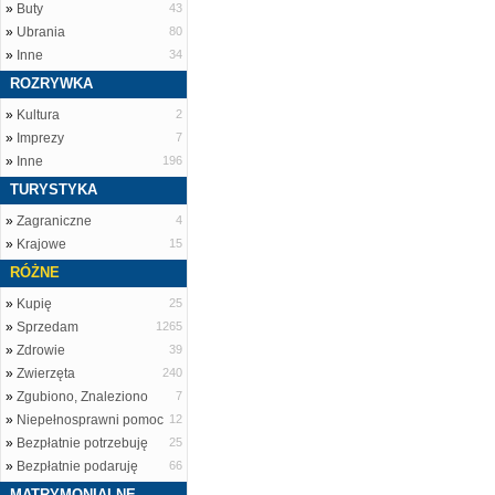
»
Buty
43
»
Ubrania
80
»
Inne
34
ROZRYWKA
»
Kultura
2
»
Imprezy
7
»
Inne
196
TURYSTYKA
»
Zagraniczne
4
»
Krajowe
15
RÓŻNE
»
Kupię
25
»
Sprzedam
1265
»
Zdrowie
39
»
Zwierzęta
240
»
Zgubiono, Znaleziono
7
»
Niepełnosprawni pomoc
12
»
Bezpłatnie potrzebuję
25
»
Bezpłatnie podaruję
66
MATRYMONIALNE