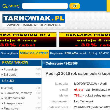
Strona główna
DODAJ OGŁOSZENIE
Regulamin
REKLAMA
cennik
Szukaj
POMOC
PRACA TARNÓW
Ogłoszenie #2428966
»
Poszukuję
310
Audi q3 2016 rok salon polski ku
»
Zatrudnię
743
USŁUGI
kategoria :
MOTORYZACJA » Audi
»
Oferuję
765
e-mail :
ukryty
-
użyj formularza 
»
Budowlane,Remonty
439
telefon :
793...
-
pokaż pełny numer
»
Gastronomiczne
12
miejscowość :
Łęg Tarnowski
»
Transportowe
87
data ważności :
2026-08-13 (dodane: 2026
»
Finansowe
277