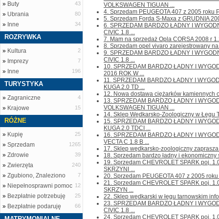
»
Buty
43
VOLKSWAGEN TIGUAN ...
4. Sprzedam PEUGEOTA 407 z 2005 roku P
»
Ubrania
80
5. Sprzedam Forda S-Maxa z GRUDNIA 200
»
Inne
34
6. SPRZEDAM BARDZO ŁADNY I WYGO
CIVIC 1.8 ...
ROZRYWKA
7. Mam na sprzedaż Opla CORSA 2008 r 1.2 
8. Sprzedam opel vivaro zarejestrowany na 
»
Kultura
2
9. SPRZEDAM BARDZO ŁADNY I WYGO
CIVIC 1.8 ...
»
Imprezy
7
10. SPRZEDAM BARDZO ŁADNY I WYGO
»
Inne
196
2016 ROK W ...
11. SPRZEDAM BARDZO ŁADNY I WYG
TURYSTYKA
KUGA 2.0 TD ...
12. Nowa dostawa ciężarków kamiennych or
»
Zagraniczne
4
13. SPRZEDAM BARDZO ŁADNY I WYG
VOLKSWAGEN TIGUAN ...
»
Krajowe
15
14. Sklep Wędkarsko-Zoologiczny w Łęgu T
RÓŻNE
15. SPRZEDAM BARDZO ŁADNY I WYG
KUGA 2.0 TDCI ...
»
Kupię
25
16. SPRZEDAM BARDZO ŁADNY I WYG
VECTA C 1.8 B ...
»
Sprzedam
1265
17. Sklep wędkarsko-zoologiczny zaprasza 
»
Zdrowie
39
18. Sprzedam bardzo ładny i ekonomiczny s
19. Sprzedam CHEVROLET SPARK poj. 1
»
Zwierzęta
240
SKRZYNI ...
»
Zgubiono, Znaleziono
7
20. Sprzedam PEUGEOTA 407 z 2005 roku 
21. Sprzedam CHEVROLET SPARK poj. 1
»
Niepełnosprawni pomoc
12
SKRZYN ...
»
Bezpłatnie potrzebuję
25
22. Sklep wędkarski w łęgu tarnowskim inform
23. SPRZEDAM BARDZO ŁADNY I WYG
»
Bezpłatnie podaruję
66
CIVIC 1.8 ...
24. Sprzedam CHEVROLET SPARK poj. 1
MATRYMONIALNE