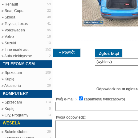
»
Renault
59
»
Seat, Cupra
22
»
Skoda
48
»
Toyota, Lexus
41
»
Volkswagen
95
»
Volvo
18
»
Suzuki
13
»
Inne marki aut
152
« Powrót
»
Auta elektryczne
2
TELEFONY GSM
»
Sprzedam
109
»
Kupię
2
»
Akcesoria
28
Odpowiedz na to ogłosz
KOMPUTERY
Twój e-mail: (
zapamiętaj tymczasowo
)
»
Sprzedam
114
»
Kupię
0
»
Gry, Programy
13
Twoja odpowiedź:
WESELA
»
Suknie ślubne
29