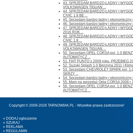
43. SPRZEDAM BARDZO ŁADNY I WYG
VOLKSWAGEN TIGUAN ...
44. SPRZEDAM BARDZO ŁADNY I WYG
CIVIC 1.8 BE ...
45. Sprzedam bardzo ładny i ekonomiczny s
46. Sprzedam bardzo ładny i ekonomiczny 
47. SPRZEDAM BARDZO ŁADNY I WYGO
2016 ROK ...
48. SPRZEDAM BARDZO ŁADNY I WYG
CIVIC 1.8 ...
49. SPRZEDAM BARDZO ŁADNY I WYG
VOLKSWAGEN TIGUAN ...
50. Sprzedam OPEL CORSA poj. 1.0 BEN
AUTOMATYCZ ...
51. FIAT PUNTO z 2009 roku. PRZEBIEG 205
52. Suzuki Splash 1.0 Benzyna 2011 | Klimat
53. Sprzedam CHEVROLET SPARK poj. 1
SKRZY ...
54. Sprzedam bardzo ładny i ekonomiczny 
55. Mam na sprzedaż Opla CORSA 2008 r 1.2
56. Sprzedam OPEL CORSA poj. 1.0 BEN
AUTOMATYCZ ...
Copyright © 2009-2026 TARNOWIAK.PL - Wszelkie prawa zastrzeżone!
» DODAJ ogloszenie
» SZUKAJ
» REKLAMA
» REGULAMIN