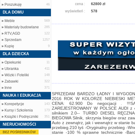
cena :
62800 zł
»
Poszukuję
46
wyświetleń :
578
DLA DOMU
»
Meble
569
»
Materiały budowlane
285
»
RTV,AGD
122
»
Sprzedam
1257
»
Kupię
9
DLA DZIECKA
»
Opiekunki
11
»
Ubranka
411
»
Wózki i Foteliki
148
»
Zabawki
322
»
Inne
371
SPRZEDAM BARDZO ŁADNY I WYGODN
NAUKA I EDUKACJA
2016 ROK W KOLORZE NIEBIESKI META
CENA: 62.900 Do negocjacji . !!
»
Korepetycje
143
ZAREJESTROWANY W POLSCE AUDI z e
»
Kursy i Szkolenia
173
silnikiem 2.0-- TURBO DIESEL RĘCZ
»
Książki i Podręczniki
351
BIEGOWA Silnik, skrzynia biegów oraz zawi
Auto z zewnątrz, jak i wewnątrz w stanie 
NIERUCHOMOŚCI
przebieg.210 tyś -Oryginalny przebieg -Wn
stanie -100 % sprawne technicznie -Bar
BEZ POŚREDNIKÓW