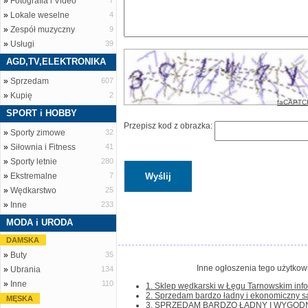
»
Fotografia i Video
7
»
Lokale weselne
4
»
Zespół muzyczny
9
»
Usługi
39
AGD,TV,ELEKTRONIKA
»
Sprzedam
607
»
Kupię
2
faCAPTC
SPORT i HOBBY
Przepisz kod z obrazka:
»
Sporty zimowe
32
»
Siłownia i Fitness
41
»
Sporty letnie
280
»
Ekstremalne
7
»
Wędkarstwo
25
»
Inne
233
MODA i URODA
DAMSKA
»
Buty
35
Inne ogłoszenia tego użytkown
»
Ubrania
134
»
Inne
110
1. Sklep wędkarski w Łęgu Tarnowskim infor
2. Sprzedam bardzo ładny i ekonomiczny sa
MĘSKA
3. SPRZEDAM BARDZO ŁADNY I WYGO