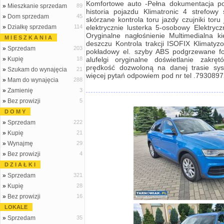
Komfortowe auto -Pełna dokumentacja p
»
Mieszkanie sprzedam
89
historia pojazdu Klimatronic 4 strefowy
»
Dom sprzedam
45
skórzane kontrola toru jazdy czujniki toru
»
Działkę sprzedam
114
elektrycznie lusterka 5-osobowy Elektryc
Oryginalne nagłośnienie Multimedialna k
M I E S Z K A N I A
deszczu Kontrola trakcji ISOFIX Klimat
»
Sprzedam
203
pokładowy el. szyby ABS podgrzewane fo
»
Kupię
18
alufelgi oryginalne doświetlanie zakręt
prędkość dozwoloną na danej trasie sy
»
Szukam do wynajęcia
21
więcej pytań odpowiem pod nr tel .793089
»
Mam do wynajęcia
288
»
Zamienię
3
»
Bez prowizji
5
D O M Y
»
Sprzedam
222
»
Kupię
21
»
Wynajmę
29
»
Bez prowizji
4
D Z I A Ł K I
»
Sprzedam
321
»
Kupię
28
»
Bez prowizji
16
LOKALE
»
Sprzedam
35