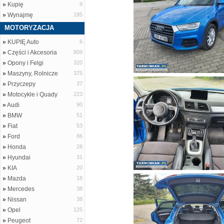
»
Kupię
9
»
Wynajmę
185
MOTORYZACJA
»
KUPIĘ Auto
6
»
Części i Akcesoria
809
»
Opony i Felgi
320
»
Maszyny, Rolnicze
375
»
Przyczepy
37
»
Motocykle i Quady
223
»
Audi
90
»
BMW
51
»
Fiat
53
»
Ford
86
»
Honda
28
»
Hyundai
31
»
KIA
20
»
Mazda
18
»
Mercedes
38
»
Nissan
38
»
Opel
125
»
Peugeot
72