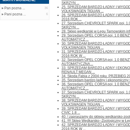
SKRZYN ...
25. SPRZEDAM BARDZO ŁADNY I WYG
»
Pan pozna ...
36
VOLKSWAGEN TIGUAN ...
»
Pani pozna ...
6
26. SPRZEDAM BARDZO ŁADNY I WYGO
2016 ROK ...
27. Sprzedam CHEVROLET SPARK poj. 1
SKRZYN ...
28. Sklep wędkarski w Łęgu Tarnowskim infor
29. Sprzedam OPEL CORSA poj. 1.0 BEN
AUTOMATYCZ ...
30. SPRZEDAM BARDZO ŁADNY I WYG
VOLKSWAGEN TIGUAN ...
31. SPRZEDAM BARDZO ŁADNY I WYGO
2016 ROK W ...
32. Sprzedam OPEL CORSA poj. 1.0 BEN
AUTOMATYCZNA ...
33. SPRZEDAM BARDZO ŁADNY I EKO
RENAULT MEGAN ...
34. Skoda Fabia z 2004 roku. PRZEBIEG 20
35. Sprzedam bardzo ładny i ekonomiczny s
36. Sprzedam OPEL CORSA poj. 1.0 BEN
AUTOMATYCZ ...
37. Sprzedam CHEVROLET SPARK poj. 1
SKRZYN ...
38. SPRZEDAM BARDZO ŁADNY I WYG
VOLKSWAGEN TIGUAN ...
39. SPRZEDAM BARDZO ŁADNY I WYG
CIVIC 1.8 ...
40. ! zapraszamy do sklepu wędkarsko-zoolo
41. !!!! Sklep Wędkarsko--Zoologiczny w Łę
42. SPRZEDAM BARDZO ŁADNY I WYGO
2016 ROK W ...