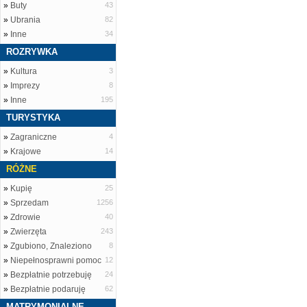
»
Buty
43
»
Ubrania
82
»
Inne
34
ROZRYWKA
»
Kultura
3
»
Imprezy
8
»
Inne
195
TURYSTYKA
»
Zagraniczne
4
»
Krajowe
14
RÓŻNE
»
Kupię
25
»
Sprzedam
1256
»
Zdrowie
40
»
Zwierzęta
243
»
Zgubiono, Znaleziono
8
»
Niepełnosprawni pomoc
12
»
Bezpłatnie potrzebuję
24
»
Bezpłatnie podaruję
62
MATRYMONIALNE