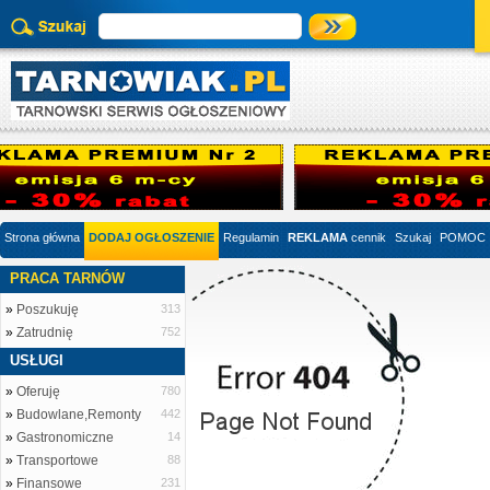
Strona główna
DODAJ OGŁOSZENIE
Regulamin
REKLAMA
cennik
Szukaj
POMOC
PRACA TARNÓW
»
Poszukuję
313
»
Zatrudnię
752
USŁUGI
»
Oferuję
780
»
Budowlane,Remonty
442
»
Gastronomiczne
14
»
Transportowe
88
»
Finansowe
231