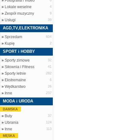
»
Fotografia i Video
8
»
Lokale weselne
4
»
Zespół muzyczny
9
»
Usługi
39
AGD,TV,ELEKTRONIKA
»
Sprzedam
604
»
Kupię
2
SPORT i HOBBY
»
Sporty zimowe
32
»
Siłownia i Fitness
41
»
Sporty letnie
282
»
Ekstremalne
6
»
Wędkarstwo
26
»
Inne
237
MODA i URODA
DAMSKA
»
Buty
37
»
Ubrania
124
»
Inne
113
MĘSKA