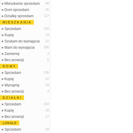
»
Mieszkanie sprzedam
90
»
Dom sprzedam
45
»
Działkę sprzedam
117
M I E S Z K A N I A
»
Sprzedam
220
»
Kupię
19
»
Szukam do wynajęcia
22
»
Mam do wynajęcia
300
»
Zamienię
3
»
Bez prowizji
5
D O M Y
»
Sprzedam
236
»
Kupię
22
»
Wynajmę
29
»
Bez prowizji
4
D Z I A Ł K I
»
Sprzedam
333
»
Kupię
28
»
Bez prowizji
17
LOKALE
»
Sprzedam
34