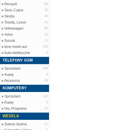
»
Renault
58
»
Seat, Cupra
20
»
Skoda
45
»
Toyota, Lexus
41
»
Volkswagen
96
»
Volvo
18
»
Suzuki
13
»
Inne marki aut
152
»
Auta elektryczne
3
TELEFONY GSM
»
Sprzedam
108
»
Kupię
3
»
Akcesoria
29
KOMPUTERY
»
Sprzedam
113
»
Kupię
0
»
Gry, Programy
15
WESELA
»
Suknie ślubne
27