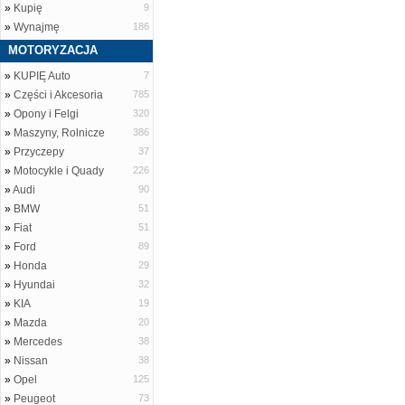
»
Kupię
9
»
Wynajmę
186
MOTORYZACJA
»
KUPIĘ Auto
7
»
Części i Akcesoria
785
»
Opony i Felgi
320
»
Maszyny, Rolnicze
386
»
Przyczepy
37
»
Motocykle i Quady
226
»
Audi
90
»
BMW
51
»
Fiat
51
»
Ford
89
»
Honda
29
»
Hyundai
32
»
KIA
19
»
Mazda
20
»
Mercedes
38
»
Nissan
38
»
Opel
125
»
Peugeot
73