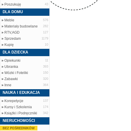
»
Poszukuję
43
DLA DOMU
»
Meble
576
»
Materiały budowlane
282
»
RTV,AGD
127
»
Sprzedam
1179
»
Kupię
10
DLA DZIECKA
»
Opiekunki
11
»
Ubranka
393
»
Wózki i Foteliki
150
»
Zabawki
320
»
Inne
364
NAUKA I EDUKACJA
»
Korepetycje
137
»
Kursy i Szkolenia
174
»
Książki i Podręczniki
342
NIERUCHOMOŚCI
BEZ POŚREDNIKÓW