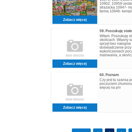
10902, 10959-zesta
strażacka 10947- 
farma 10946- kempi
śmieciarka 10944 w
Zobacz więcej
59. Poszukuję stałe
Witam. Poszukuję st
okolicach. Własny 
sprzęt bez nałogów.
doświadczenie prz
wykończeniach poc
malowania, a skońc
łazienkach, zmonto
Zobacz więcej
60. Poznam
Czy jest tu szansa 
poczuciem chumoru 
więcej na prv
Zobacz więcej