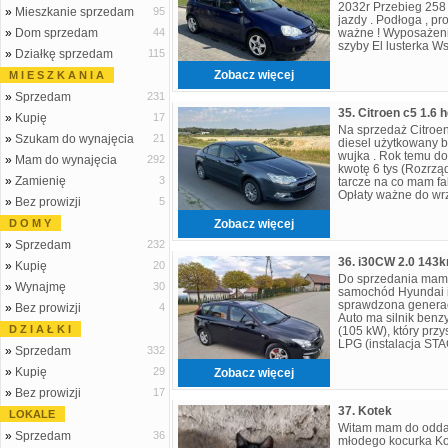
2032r Przebieg 258
»
Mieszkanie sprzedam
95
jazdy . Podłoga , pr
»
Dom sprzedam
44
ważne ! Wyposażenie
szyby El lusterka 
»
Działkę sprzedam
115
ESP Alufelgi Radio 
Zobacz więcej
M I E S Z K A N I A
»
Sprzedam
231
35. Citroen c5 1.6 
»
Kupię
17
Na sprzedaż Citroen
»
Szukam do wynajęcia
21
diesel użytkowany b
wujka . Rok temu d
»
Mam do wynajęcia
292
kwotę 6 tys (Rozrząd 
»
Zamienię
3
tarcze na co mam fak
Opłaty ważne do wr
»
Bez prowizji
5
Klimatyzacja spraw
D O M Y
Zobacz więcej
»
Sprzedam
232
»
Kupię
20
Do sprzedania mam 
»
Wynajmę
30
samochód Hyundai i
sprawdzona generacja
»
Bez prowizji
4
Auto ma silnik ben
D Z I A Ł K I
(105 kW), który przy
LPG (instalacja STAG
»
Sprzedam
332
ekonomiczna, a kosz
»
Kupię
29
Zobacz więcej
»
Bez prowizji
17
37. Kotek
LOKALE
Witam mam do oddan
»
Sprzedam
36
młodego kocurka Ko