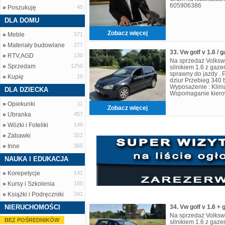
605906386
»
Poszukuję
45
DLA DOMU
Zobacz więcej
»
Meble
571
»
Materiały budowlane
277
33. Vw golf v 1.6 / 
»
RTV,AGD
130
Na sprzedaż Volksw
»
Sprzedam
1250
silnikiem 1.6 z ga
sprawny do jazdy . 
»
Kupię
10
dziur Przebieg 340 
Wyposażenie : Klimat
DLA DZIECKA
Wspomaganie kiero
Podgrzewane fotele 
»
Opiekunki
11
Zobacz więcej
»
Ubranka
457
»
Wózki i Foteliki
146
»
Zabawki
322
»
Inne
365
NAUKA I EDUKACJA
»
Korepetycje
141
»
Kursy i Szkolenia
185
»
Książki i Podręczniki
341
NIERUCHOMOŚCI
34. Vw golf v 1.6 +
Na sprzedaż Volksw
BEZ POŚREDNIKÓW
silnikiem 1.6 z ga