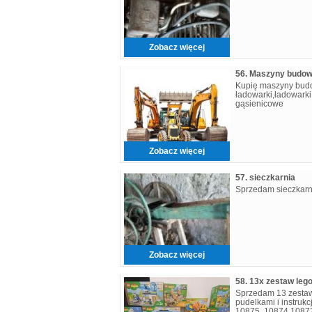
Zobacz więcej
56. Maszyny budow
Kupię maszyny budo
ładowarki,ładowarki
gąsienicowe
Zobacz więcej
57. sieczkarnia
Sprzedam sieczkarn
Zobacz więcej
58. 13x zestaw leg
Sprzedam 13 zestaw
pudelkami i instrukc
10875, 10874,10872-