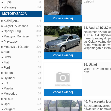
dziećmi
»
Kupię
8
»
Wynajmę
194
MOTORYZACJA
Zobacz więcej
»
KUPIĘ Auto
8
»
Części i Akcesoria
806
38. Audi a4 b7 2.0 t
»
Opony i Felgi
318
Na sprzedaż Audi a4
TDI 140KM Użytkowa
»
Maszyny, Rolnicze
387
pana Sprawny do jaz
»
Przyczepy
36
tys Opłaty ważne do
Klimatyzacja sprawn
»
Motocykle i Quady
220
Wspomaganie kiero
skrzynia Manualna
»
Audi
89
Zobacz więcej
»
BMW
47
»
Fiat
51
39. Uklad
»
Ford
85
Witam poznam kobie
priv
»
Honda
29
»
Hyundai
33
»
KIA
18
»
Mazda
18
Zobacz więcej
»
Mercedes
38
»
Nissan
34
40. Przyczepka jed
»
Opel
122
Sprzedam przyczepk
oświetlenie-hamowa
»
Peugeot
74