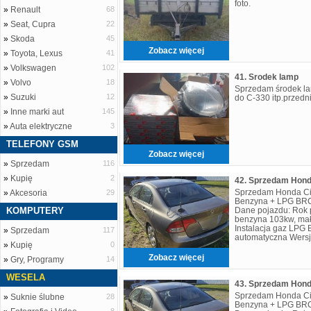
foto.
»
Renault
68
»
Seat, Cupra
22
»
Skoda
45
Zobacz więcej
»
Toyota, Lexus
41
»
Volkswagen
102
41. Srodek lamp
»
Volvo
18
Sprzedam środek la
»
Suzuki
12
do C-330 itp.przednie
»
Inne marki aut
145
»
Auta elektryczne
3
TELEFONY GSM
Zobacz więcej
»
Sprzedam
116
»
Kupię
2
Sprzedam Honda Civ
»
Akcesoria
29
Benzyna + LPG BRC
KOMPUTERY
Dane pojazdu: Rok p
benzyna 103kw, mał
Instalacja gaz LPG
»
Sprzedam
117
automatyczna Wersj
»
Kupię
0
przegląd Stan: Samo
Zobacz więcej
»
Gry, Programy
14
WESELA
Sprzedam Honda Civ
»
Suknie ślubne
28
Benzyna + LPG BRC