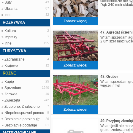
samochodzie nie sy
»
Buty
43
Dąb 340 metr uklad
»
Ubrania
87
»
Inne
32
Zobacz więcej
ROZRYWKA
»
Kultura
2
47. Agregat ściern
»
Imprezy
7
Witam sprzedam agr
2.8m szer możliwość 
»
Inne
195
TURYSTYKA
»
Zagraniczne
4
Zobacz więcej
»
Krajowe
12
RÓŻNE
48. Gruber
»
Kupię
25
Witam sprzedam gru
więcej inf tel
»
Sprzedam
1240
»
Zdrowie
40
»
Zwierzęta
242
»
Zgubiono, Znaleziono
7
Zobacz więcej
»
Niepełnosprawni pomoc
9
»
Bezpłatnie potrzebuję
26
»
Bezpłatnie podaruję
61
Witam jeśli nie masz
gruzu, zmieszanej z
MATRYMONIALNE