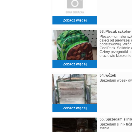
Zobacz więcej
53. Plecak szkolny 
Plecak - tornister s
dzieci od pierwszej 
podstawowej. Wzór M
CoolPack. Solidnie 
Cztery przegródki i
oraz dwie kieszenie
Wyposażony w gąbki
Zobacz więcej
54. wózek
Sprzedam wózek dw
Zobacz więcej
55. Sprzedam silni
Sprzedam silnik tr
stanie