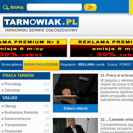
Strona główna
DODAJ OGŁOSZENIE
Regulamin
REKLAMA
cennik
Szukaj
POMOC
PRACA TARNÓW
W związku z okrese
»
Poszukuję
314
chętne do pracy w f
pracownik ochrony 
»
Zatrudnię
769
wydarzenia sportow
takim przypadku oso
USŁUGI
zatrudnienia wysyła
wiadomości o dopi
»
Oferuję
785
Zobacz więcej
»
Budowlane,Remonty
446
»
Gastronomiczne
13
32. ,, Człowiek orki
Z przyjemnoscia za
»
Transportowe
89
rodzinnej, przyjeci
»
Finansowe
204
Gram na klawiszach 