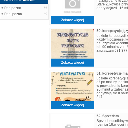
na zasypanie to za
Stare Żukowice prz
»
Pan pozna ...
86
dobry dojazd i 15 
»
Pani pozna ...
40
Zobacz więcej
50. korepetycje jęz
udzielę korepetycji 
każdym poziomie, k
nauczyciela w centr
lub 90 minut w zale
zapraszam 531 377
Zobacz więcej
51. korepetycje m
udzielę korepetycji
aż po maturę. posia
w prowadzeniu korepe
90 minut w zaleznasi
odbywają się u nau
347
Zobacz więcej
52. Sprzedam
Sprzedam solidny 
rozmiar 19.wiecej inf