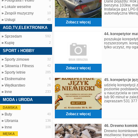
»
Fotografia i Video
8
Dane pojazdu: Rok p
benzyna 103kw, mał
»
Lokale weselne
4
Instalacja gaz LPG
»
Zespół muzyczny
10
automatyczna Wersj
przegląd Stan: Samo
»
Usługi
40
Zobacz więcej
AGD,TV,ELEKTRONIKA
44. korepetytor ma
»
Sprzedam
592
poszukuje korepety
»
Kupię
2
rozszerzonym. korep
tylko uczysz, my oga
SPORT i HOBBY
»
Sporty zimowe
32
»
Siłownia i Fitness
42
Zobacz więcej
»
Sporty letnie
285
»
Ekstremalne
6
udzielę korepetycji 
»
Wędkarstwo
26
poziomie podstawów
»
Inne
233
u nauczyciela w cent
lub 90 minut w zale
MODA i URODA
zapraszam 531 377
DAMSKA
Zobacz więcej
»
Buty
40
»
Ubrania
136
»
Inne
106
Drewno kominkowe b
MĘSKA
mozliwosc transpor