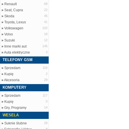
»
Renault
68
»
Seat, Cupra
22
»
Skoda
45
»
Toyota, Lexus
41
»
Volkswagen
102
»
Volvo
18
»
Suzuki
12
»
Inne marki aut
145
»
Auta elektryczne
3
TELEFONY GSM
»
Sprzedam
116
»
Kupię
2
»
Akcesoria
29
KOMPUTERY
»
Sprzedam
117
»
Kupię
0
»
Gry, Programy
14
WESELA
»
Suknie ślubne
28