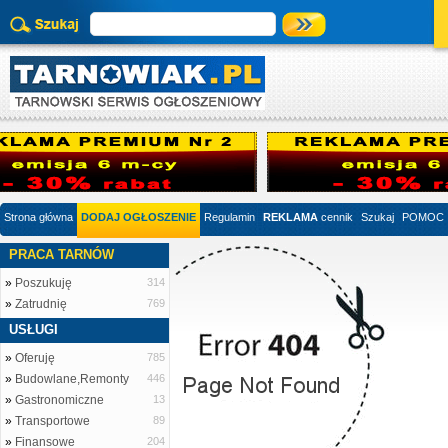
Strona główna
DODAJ OGŁOSZENIE
Regulamin
REKLAMA
cennik
Szukaj
POMOC
PRACA TARNÓW
»
Poszukuję
314
»
Zatrudnię
769
USŁUGI
»
Oferuję
785
»
Budowlane,Remonty
446
»
Gastronomiczne
13
»
Transportowe
89
»
Finansowe
204