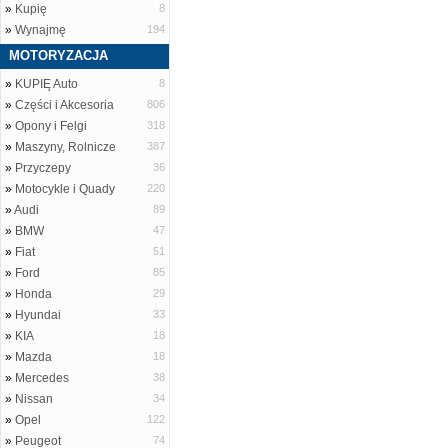
»
Kupię
8
»
Wynajmę
194
MOTORYZACJA
»
KUPIĘ Auto
8
»
Części i Akcesoria
806
»
Opony i Felgi
318
»
Maszyny, Rolnicze
387
»
Przyczepy
36
»
Motocykle i Quady
220
»
Audi
89
»
BMW
47
»
Fiat
51
»
Ford
85
»
Honda
29
»
Hyundai
33
»
KIA
18
»
Mazda
18
»
Mercedes
38
»
Nissan
34
»
Opel
122
»
Peugeot
74