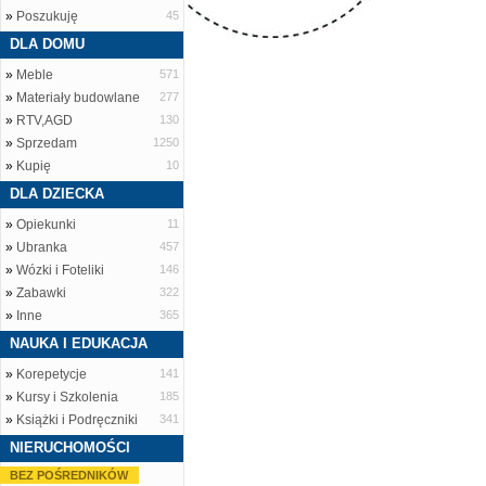
»
Poszukuję
45
DLA DOMU
»
Meble
571
»
Materiały budowlane
277
»
RTV,AGD
130
»
Sprzedam
1250
»
Kupię
10
DLA DZIECKA
»
Opiekunki
11
»
Ubranka
457
»
Wózki i Foteliki
146
»
Zabawki
322
»
Inne
365
NAUKA I EDUKACJA
»
Korepetycje
141
»
Kursy i Szkolenia
185
»
Książki i Podręczniki
341
NIERUCHOMOŚCI
BEZ POŚREDNIKÓW