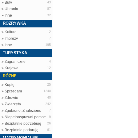
»
Buty
43
»
Ubrania
87
»
Inne
32
ROZRYWKA
»
Kultura
2
»
Imprezy
7
»
Inne
195
TURYSTYKA
»
Zagraniczne
4
»
Krajowe
12
RÓŻNE
»
Kupię
25
»
Sprzedam
1240
»
Zdrowie
40
»
Zwierzęta
242
»
Zgubiono, Znaleziono
7
»
Niepełnosprawni pomoc
9
»
Bezpłatnie potrzebuję
26
»
Bezpłatnie podaruję
61
MATRYMONIALNE