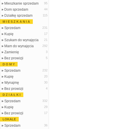
»
Mieszkanie sprzedam
95
»
Dom sprzedam
44
»
Działkę sprzedam
115
M I E S Z K A N I A
»
Sprzedam
231
»
Kupię
17
»
Szukam do wynajęcia
21
»
Mam do wynajęcia
292
»
Zamienię
3
»
Bez prowizji
5
D O M Y
»
Sprzedam
232
»
Kupię
20
»
Wynajmę
30
»
Bez prowizji
4
D Z I A Ł K I
»
Sprzedam
332
»
Kupię
29
»
Bez prowizji
17
LOKALE
»
Sprzedam
36