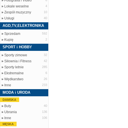
»
Fotografia i Video
8
»
Lokale weselne
4
»
Zespół muzyczny
10
»
Usługi
40
AGD,TV,ELEKTRONIKA
»
Sprzedam
592
»
Kupię
2
SPORT i HOBBY
»
Sporty zimowe
32
»
Siłownia i Fitness
42
»
Sporty letnie
285
»
Ekstremalne
6
»
Wędkarstwo
26
»
Inne
233
MODA i URODA
DAMSKA
»
Buty
40
»
Ubrania
136
»
Inne
106
MĘSKA