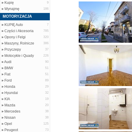
»
Kupię
9
»
Wynajmę
186
MOTORYZACJA
»
KUPIĘ Auto
7
»
Części i Akcesoria
785
»
Opony i Felgi
320
»
Maszyny, Rolnicze
386
»
Przyczepy
37
»
Motocykle i Quady
226
»
Audi
90
»
BMW
51
»
Fiat
51
»
Ford
89
»
Honda
29
»
Hyundai
32
»
KIA
19
»
Mazda
20
»
Mercedes
38
»
Nissan
38
»
Opel
125
»
Peugeot
73