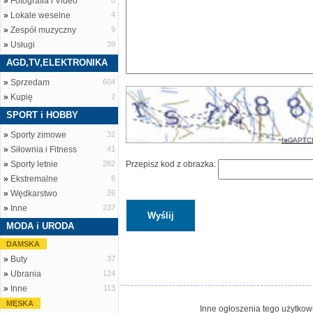
»
Fotografia i Video
8
»
Lokale weselne
4
»
Zespół muzyczny
9
»
Usługi
39
AGD,TV,ELEKTRONIKA
»
Sprzedam
604
»
Kupię
2
SPORT i HOBBY
»
Sporty zimowe
32
faCAPTC
»
Siłownia i Fitness
41
»
Sporty letnie
282
Przepisz kod z obrazka:
»
Ekstremalne
6
»
Wędkarstwo
26
»
Inne
237
MODA i URODA
DAMSKA
»
Buty
37
»
Ubrania
124
»
Inne
113
MĘSKA
Inne ogłoszenia tego użytkown