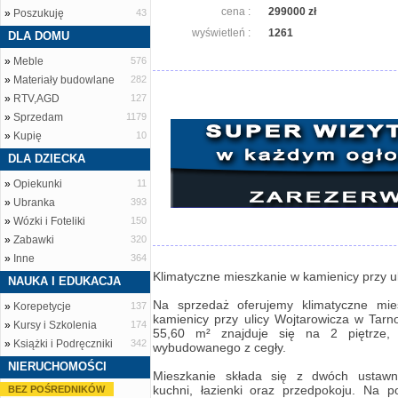
cena :
299000 zł
»
Poszukuję
43
wyświetleń :
1261
DLA DOMU
»
Meble
576
»
Materiały budowlane
282
»
RTV,AGD
127
»
Sprzedam
1179
»
Kupię
10
DLA DZIECKA
»
Opiekunki
11
»
Ubranka
393
»
Wózki i Foteliki
150
»
Zabawki
320
»
Inne
364
Klimatyczne mieszkanie w kamienicy przy u
NAUKA I EDUKACJA
Na sprzedaż oferujemy klimatyczne mie
»
Korepetycje
137
kamienicy przy ulicy Wojtarowicza w Tarn
»
Kursy i Szkolenia
174
55,60 m² znajduje się na 2 piętrze,
»
Książki i Podręczniki
342
wybudowanego z cegły.
NIERUCHOMOŚCI
Mieszkanie składa się z dwóch ustawny
kuchni, łazienki oraz przedpokoju. Na 
BEZ POŚREDNIKÓW