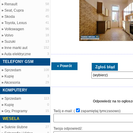
»
Renault
58
»
Seat, Cupra
20
»
Skoda
45
»
Toyota, Lexus
41
»
Volkswagen
96
»
Volvo
18
»
Suzuki
13
»
Inne marki aut
152
»
Auta elektryczne
3
TELEFONY GSM
« Powrót
»
Sprzedam
108
»
Kupię
3
»
Akcesoria
29
KOMPUTERY
»
Sprzedam
113
Odpowiedz na to ogłosz
»
Kupię
0
»
Gry, Programy
15
Twój e-mail: (
zapamiętaj tymczasowo
)
WESELA
»
Suknie ślubne
27
Twoja odpowiedź: