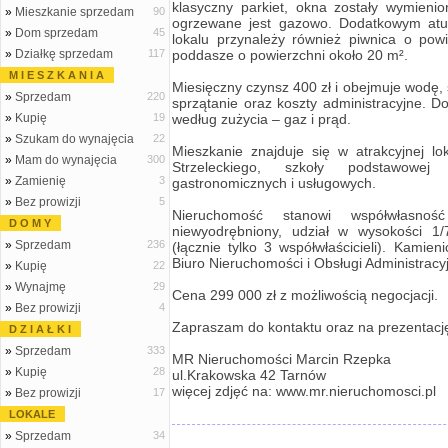
klasyczny parkiet, okna zostały wymieni
»
Mieszkanie sprzedam
90
ogrzewane jest gazowo. Dodatkowym atu
»
Dom sprzedam
45
lokalu przynależy również piwnica o pow
»
Działkę sprzedam
117
poddasze o powierzchni około 20 m².
M I E S Z K A N I A
Miesięczny czynsz 400 zł i obejmuje wodę, 
»
Sprzedam
220
sprzątanie oraz koszty administracyjne. 
»
Kupię
19
według zużycia – gaz i prąd.
»
Szukam do wynajęcia
22
Mieszkanie znajduje się w atrakcyjnej lok
»
Mam do wynajęcia
300
Strzeleckiego, szkoły podstawowej
»
Zamienię
3
gastronomicznych i usługowych.
»
Bez prowizji
5
Nieruchomość stanowi współwłasnoś
D O M Y
niewyodrębniony, udział w wysokości 1/
»
Sprzedam
236
(łącznie tylko 3 współwłaścicieli). Kamien
Biuro Nieruchomości i Obsługi Administracyj
»
Kupię
22
»
Wynajmę
29
Cena 299 000 zł z możliwością negocjacji.
»
Bez prowizji
4
Zapraszam do kontaktu oraz na prezentacj
D Z I A Ł K I
»
Sprzedam
333
MR Nieruchomości Marcin Rzepka
»
Kupię
28
ul.Krakowska 42 Tarnów
więcej zdjęć na: www.mr.nieruchomosci.pl
»
Bez prowizji
17
LOKALE
»
Sprzedam
34