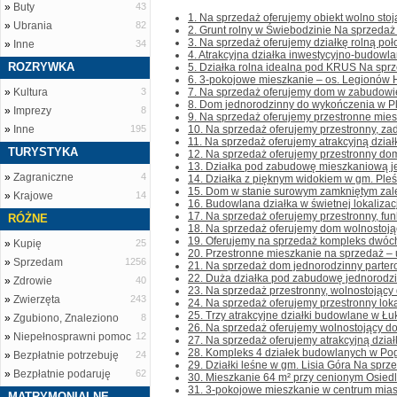
»
Buty
43
1. Na sprzedaż oferujemy obiekt wolno stoj
»
Ubrania
82
2. Grunt rolny w Świebodzinie Na sprzedaż 
3. Na sprzedaż oferujemy działkę rolną poł
»
Inne
34
4. Atrakcyjna działka inwestycyjno-budowla
ROZRYWKA
5. Działka rolna idealna pod KRUS Na sprze
6. 3-pokojowe mieszkanie – os. Legionów 
»
Kultura
3
7. Na sprzedaż oferujemy dom w zabudowie 
8. Dom jednorodzinny do wykończenia w Ple
»
Imprezy
8
9. Na sprzedaż oferujemy przestronne miesz
»
Inne
195
10. Na sprzedaż oferujemy przestronny, za
11. Na sprzedaż oferujemy atrakcyjną dział
TURYSTYKA
12. Na sprzedaż oferujemy przestronny dom
13. Działka pod zabudowę mieszkaniową je
»
Zagraniczne
4
14. Działka z pięknym widokiem w gm. Pleś
15. Dom w stanie surowym zamkniętym zale
»
Krajowe
14
16. Budowlana działka w świetnej lokalizacji
17. Na sprzedaż oferujemy przestronny, fun
RÓŻNE
18. Na sprzedaż oferujemy dom wolnostojąc
19. Oferujemy na sprzedaż kompleks dwóch 
»
Kupię
25
20. Przestronne mieszkanie na sprzedaż – u
»
Sprzedam
1256
21. Na sprzedaż dom jednorodzinny partero
22. Duża działka pod zabudowę jednorodzi
»
Zdrowie
40
23. Na sprzedaż przestronny, wolnostojący d
»
Zwierzęta
243
24. Na sprzedaż oferujemy przestronny lokal
25. Trzy atrakcyjne działki budowlane w Łu
»
Zgubiono, Znaleziono
8
26. Na sprzedaż oferujemy wolnostojący do
»
Niepełnosprawni pomoc
12
27. Na sprzedaż oferujemy atrakcyjną dział
28. Kompleks 4 działek budowlanych w Pogó
»
Bezpłatnie potrzebuję
24
29. Działki leśne w gm. Lisia Góra Na sprze
»
Bezpłatnie podaruję
62
30. Mieszkanie 64 m² przy cenionym Osiedl
31. 3-pokojowe mieszkanie w centrum miast
MATRYMONIALNE