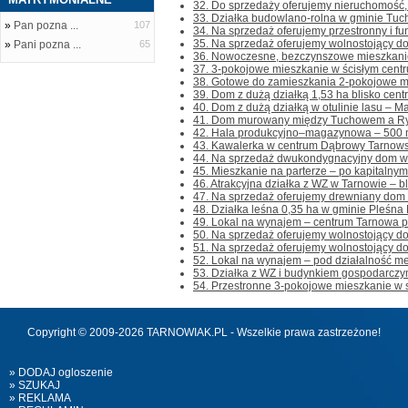
32. Do sprzedaży oferujemy nieruchomość, 
33. Działka budowlano-rolna w gminie Tuch
»
Pan pozna ...
107
34. Na sprzedaż oferujemy przestronny i fu
35. Na sprzedaż oferujemy wolnostojący do
»
Pani pozna ...
65
36. Nowoczesne, bezczynszowe mieszkanie 
37. 3-pokojowe mieszkanie w ścisłym centru
38. Gotowe do zamieszkania 2-pokojowe mi
39. Dom z dużą działką 1,53 ha blisko cent
40. Dom z dużą działką w otulinie lasu – M
41. Dom murowany między Tuchowem a Rygl
42. Hala produkcyjno–magazynowa – 500 m²,
43. Kawalerka w centrum Dąbrowy Tarnowski
44. Na sprzedaż dwukondygnacyjny dom wol
45. Mieszkanie na parterze – po kapitalnym
46. Atrakcyjna działka z WZ w Tarnowie – bli
47. Na sprzedaż oferujemy drewniany dom w
48. Działka leśna 0,35 ha w gminie Pleśna 
49. Lokal na wynajem – centrum Tarnowa pod
50. Na sprzedaż oferujemy wolnostojący do
51. Na sprzedaż oferujemy wolnostojący do
52. Lokal na wynajem – pod działalność me
53. Działka z WZ i budynkiem gospodarczym 
54. Przestronne 3-pokojowe mieszkanie w s
Copyright © 2009-2026 TARNOWIAK.PL - Wszelkie prawa zastrzeżone!
» DODAJ ogloszenie
» SZUKAJ
» REKLAMA