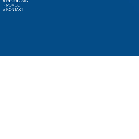
» REGULAMIN
» POMOC
» KONTAKT