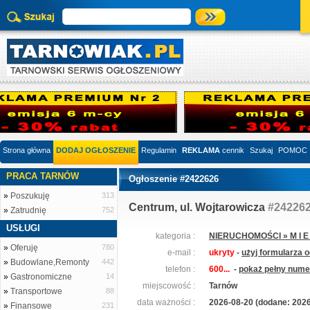
Strona główna
DODAJ OGŁOSZENIE
Regulamin
REKLAMA
cennik
Szukaj
POMOC
PRACA TARNÓW
Ogłoszenie #2422626
»
Poszukuję
313
Centrum, ul. Wojtarowicza
#24226
»
Zatrudnię
752
USŁUGI
kategoria :
NIERUCHOMOŚCI » M I E S
»
Oferuję
780
e-mail :
ukryty
-
użyj formularza 
»
Budowlane,Remonty
442
telefon :
600...
-
pokaż pełny numer
»
Gastronomiczne
14
miejscowość :
Tarnów
»
Transportowe
88
data ważności :
2026-08-20 (dodane: 2026
»
Finansowe
231