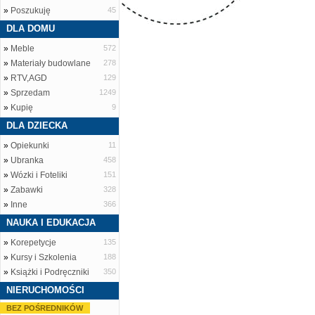
»
Poszukuję
45
DLA DOMU
»
Meble
572
»
Materiały budowlane
278
»
RTV,AGD
129
»
Sprzedam
1249
»
Kupię
9
DLA DZIECKA
»
Opiekunki
11
»
Ubranka
458
»
Wózki i Foteliki
151
»
Zabawki
328
»
Inne
366
NAUKA I EDUKACJA
»
Korepetycje
135
»
Kursy i Szkolenia
188
»
Książki i Podręczniki
350
NIERUCHOMOŚCI
BEZ POŚREDNIKÓW