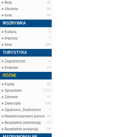
»
Buty
38
»
Ubrania
86
»
Inne
34
ROZRYWKA
»
Kultura
2
»
Imprezy
7
»
Inne
196
TURYSTYKA
»
Zagraniczne
4
»
Krajowe
14
RÓŻNE
»
Kupię
25
»
Sprzedam
1279
»
Zdrowie
41
»
Zwierzęta
238
»
Zgubiono, Znaleziono
7
»
Niepełnosprawni pomoc
10
»
Bezpłatnie potrzebuję
27
»
Bezpłatnie podaruję
59
MATRYMONIALNE