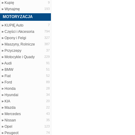
»
Kupię
9
»
Wynajmę
193
MOTORYZACJA
»
KUPIĘ Auto
7
»
Części i Akcesoria
794
»
Opony i Felgi
327
»
Maszyny, Rolnicze
387
»
Przyczepy
37
»
Motocykle i Quady
229
»
Audi
91
»
BMW
51
»
Fiat
52
»
Ford
89
»
Honda
28
»
Hyundai
34
»
KIA
20
»
Mazda
22
»
Mercedes
43
»
Nissan
35
»
Opel
123
»
Peugeot
74