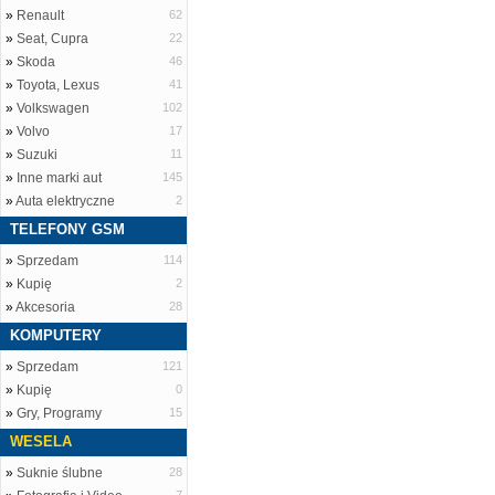
»
Renault
62
»
Seat, Cupra
22
»
Skoda
46
»
Toyota, Lexus
41
»
Volkswagen
102
»
Volvo
17
»
Suzuki
11
»
Inne marki aut
145
»
Auta elektryczne
2
TELEFONY GSM
»
Sprzedam
114
»
Kupię
2
»
Akcesoria
28
KOMPUTERY
»
Sprzedam
121
»
Kupię
0
»
Gry, Programy
15
WESELA
»
Suknie ślubne
28