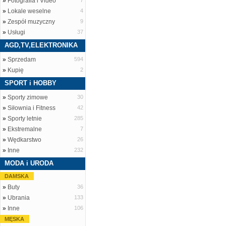
»
Fotografia i Video
7
»
Lokale weselne
4
»
Zespół muzyczny
9
»
Usługi
37
AGD,TV,ELEKTRONIKA
»
Sprzedam
594
»
Kupię
2
SPORT i HOBBY
»
Sporty zimowe
30
»
Siłownia i Fitness
42
»
Sporty letnie
285
»
Ekstremalne
7
»
Wędkarstwo
26
»
Inne
232
MODA i URODA
DAMSKA
»
Buty
36
»
Ubrania
133
»
Inne
106
MĘSKA