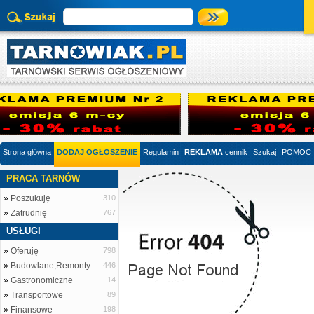
Strona główna
DODAJ OGŁOSZENIE
Regulamin
REKLAMA
cennik
Szukaj
POMOC
PRACA TARNÓW
»
Poszukuję
310
»
Zatrudnię
767
USŁUGI
»
Oferuję
798
»
Budowlane,Remonty
446
»
Gastronomiczne
14
»
Transportowe
89
»
Finansowe
198