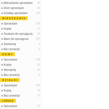
»
Mieszkanie sprzedam
99
»
Dom sprzedam
43
»
Działkę sprzedam
114
M I E S Z K A N I A
»
Sprzedam
228
»
Kupię
17
»
Szukam do wynajęcia
20
»
Mam do wynajęcia
287
»
Zamienię
3
»
Bez prowizji
5
D O M Y
»
Sprzedam
236
»
Kupię
20
»
Wynajmę
31
»
Bez prowizji
4
D Z I A Ł K I
»
Sprzedam
333
»
Kupię
30
»
Bez prowizji
17
LOKALE
»
Sprzedam
37