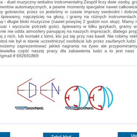
a - duet muzyczny wokalno instrumentalny.Zespół liczy dwie osoby, gr
entów automatycznych, a pewne momenty specjalne nawet całkowicie 
y gotowców, przez co jesteśmy w czasie imprezy swobodni i dobrz
 śpiewamy, najczęściej na głosy, i gramy na różnych instrumentac
rwy i długie bloki muzyczne (nawet powyżej 2 godzin non stop). Mamy 
tuar i wyczucie potrzeb gości, śpiewamy w kilku językach, gramy 
anie nie odda atmosfery panującej na naszych imprezach, dlatego pr
ej z nich, lub kontakt z kimś, kto już się przy nas bawił. Nie robimy re
 ktoś nie był w stanie uczestniczyć osobiście lub przez zaufanych ludzi
 możemy zaprezentować jakieś nagrania na żywo ale przypominam
ewielka część naszej pracy dla zabawienia ludzi a to jest nasz p
gmail tf 692691869
Us