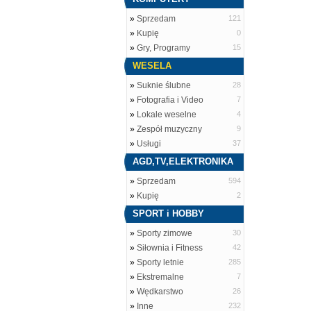
»
Sprzedam
121
»
Kupię
0
»
Gry, Programy
15
WESELA
»
Suknie ślubne
28
»
Fotografia i Video
7
»
Lokale weselne
4
»
Zespół muzyczny
9
»
Usługi
37
AGD,TV,ELEKTRONIKA
»
Sprzedam
594
»
Kupię
2
SPORT i HOBBY
»
Sporty zimowe
30
»
Siłownia i Fitness
42
»
Sporty letnie
285
»
Ekstremalne
7
»
Wędkarstwo
26
»
Inne
232