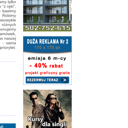
amy tylko
"z ręki",
e bawimy
h. Robimy
niezwykle
w różnych
oponujemy
klamówek,
 w naszej
y - sama
riorytet.
uń