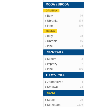
MODA i URODA
DAMSKA
»
Buty
36
»
Ubrania
133
»
Inne
106
MĘSKA
»
Buty
38
»
Ubrania
86
»
Inne
34
ROZRYWKA
»
Kultura
2
»
Imprezy
7
»
Inne
196
TURYSTYKA
»
Zagraniczne
4
»
Krajowe
14
RÓŻNE
»
Kupię
25
»
Sprzedam
1279