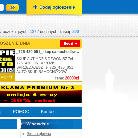
/ oczekujących:
127
/ dodanych dzisiaj:
200
OSZENIE DNIA
_725-430-051_skup samochodów_nr.1
SKUP AUT **DZIŚ DZWONISZ Tel
725_430_051 = **DZIŚ
SPRZEDAJESZ Tel 725_430_051
AUTO SKUP SAMOCHODÓW ...
 więcej
20000zł
cena:
j
POMOC
Kontakt
W serwisie
Strona główna