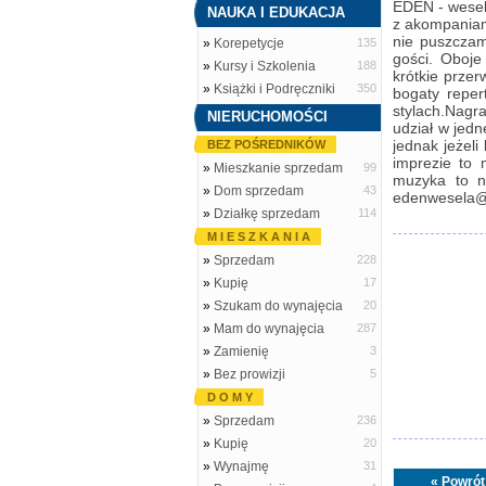
EDEN - wesel
NAUKA I EDUKACJA
z akompaniam
nie puszczam
»
Korepetycje
135
gości. Oboje
»
Kursy i Szkolenia
188
krótkie prze
»
Książki i Podręczniki
350
bogaty reper
stylach.Nagr
NIERUCHOMOŚCI
udział w jedn
jednak jeżeli
BEZ POŚREDNIKÓW
imprezie to
»
Mieszkanie sprzedam
99
muzyka to ni
»
Dom sprzedam
43
edenwesela@
»
Działkę sprzedam
114
M I E S Z K A N I A
»
Sprzedam
228
»
Kupię
17
»
Szukam do wynajęcia
20
»
Mam do wynajęcia
287
»
Zamienię
3
»
Bez prowizji
5
D O M Y
»
Sprzedam
236
»
Kupię
20
»
Wynajmę
31
« Powrót