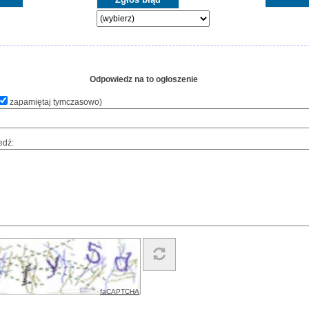
Odpowiedz na to ogłoszenie
zapamiętaj tymczasowo
)
edź:
faCAPTCHA