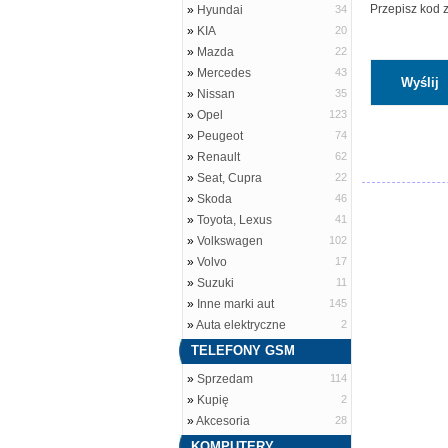
Przepisz kod 
»
Hyundai
34
»
KIA
20
»
Mazda
22
»
Mercedes
43
»
Nissan
35
»
Opel
123
»
Peugeot
74
»
Renault
62
»
Seat, Cupra
22
»
Skoda
46
»
Toyota, Lexus
41
»
Volkswagen
102
»
Volvo
17
»
Suzuki
11
»
Inne marki aut
145
»
Auta elektryczne
2
TELEFONY GSM
»
Sprzedam
114
»
Kupię
2
»
Akcesoria
28
KOMPUTERY