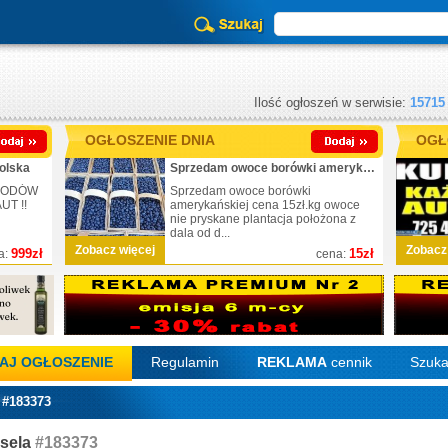
Ilość ogłoszeń w serwisie:
15715
OGŁOSZENIE DNIA
OGŁ
olska
Sprzedam owoce borówki amerykańskiej
CHODÓW
Sprzedam owoce borówki
T !!
amerykańskiej cena 15zł.kg owoce
nie pryskane plantacja położona z
dala od d...
Zobacz więcej
Zobacz
999zł
15zł
a:
cena:
AJ OGŁOSZENIE
Regulamin
REKLAMA
cennik
Szuka
 #183373
sela
#183373