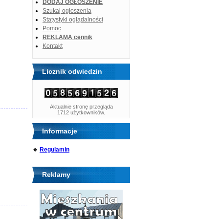
DODAJ OGŁOSZENIE
Szukaj ogłoszenia
Statystyki oglądalności
Pomoc
REKLAMA cennik
Kontakt
Licznik odwiedzin
Aktualnie stronę przegląda
1712 użytkowników.
Informacje
🔹
Regulamin
Reklamy