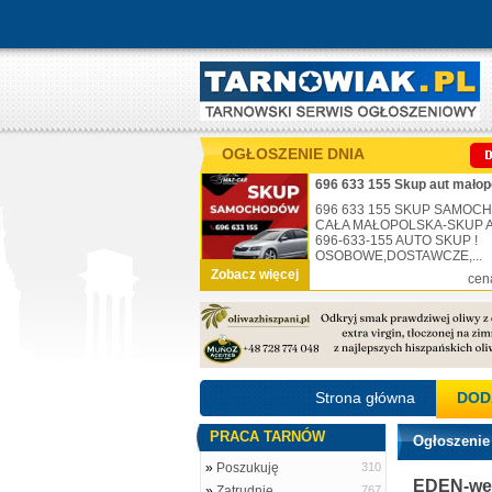
OGŁOSZENIE DNIA
696 633 155 Skup aut małop
696 633 155 SKUP SAMO
CAŁA MAŁOPOLSKA-SKUP AU
696-633-155 AUTO SKUP !
OSOBOWE,DOSTAWCZE,...
Zobacz więcej
cen
Strona główna
DOD
PRACA TARNÓW
Ogłoszenie
»
Poszukuję
310
EDEN-we
»
Zatrudnię
767