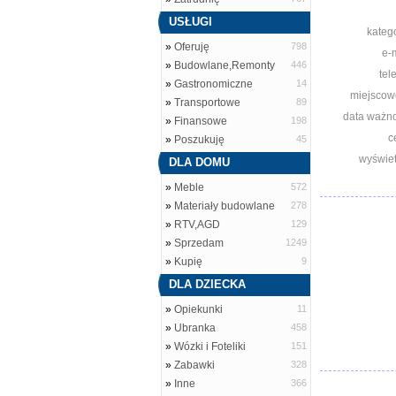
USŁUGI
katego
»
Oferuję
798
e-m
»
Budowlane,Remonty
446
tel
»
Gastronomiczne
14
miejscow
»
Transportowe
89
data ważno
»
Finansowe
198
c
»
Poszukuję
45
wyświet
DLA DOMU
»
Meble
572
»
Materiały budowlane
278
»
RTV,AGD
129
»
Sprzedam
1249
»
Kupię
9
DLA DZIECKA
»
Opiekunki
11
»
Ubranka
458
»
Wózki i Foteliki
151
»
Zabawki
328
»
Inne
366