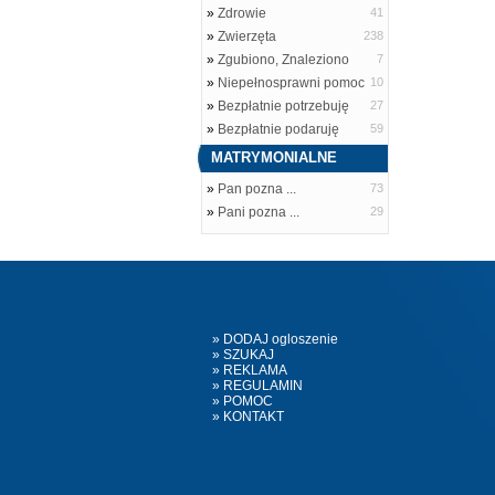
»
Zdrowie
41
»
Zwierzęta
238
»
Zgubiono, Znaleziono
7
»
Niepełnosprawni pomoc
10
»
Bezpłatnie potrzebuję
27
»
Bezpłatnie podaruję
59
MATRYMONIALNE
»
Pan pozna ...
73
»
Pani pozna ...
29
» DODAJ ogloszenie
» SZUKAJ
» REKLAMA
» REGULAMIN
» POMOC
» KONTAKT