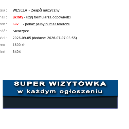
ria :
WESELA » Zespół muzyczny
ail :
ukryty
-
użyj formularza odpowiedzi
efon :
692...
-
pokaż pełny numer telefonu
ość :
Sikorzyce
ści :
2026-09-05 (dodane: 2026-07-07 03:55)
ena :
1600 zł
leń :
6404