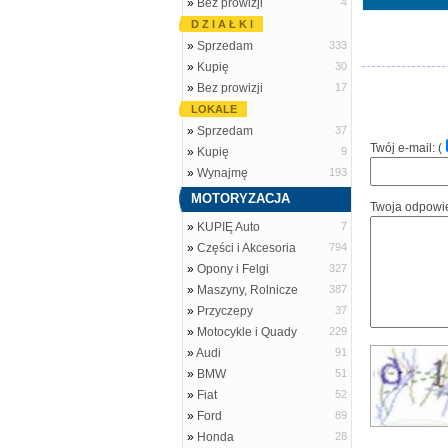
»
Bez prowizji
4
D Z I A Ł K I
»
Sprzedam
333
»
Kupię
30
»
Bez prowizji
17
LOKALE
»
Sprzedam
37
Twój e-mail: (
»
Kupię
9
»
Wynajmę
193
MOTORYZACJA
Twoja odpowi
»
KUPIĘ Auto
7
»
Części i Akcesoria
794
»
Opony i Felgi
327
»
Maszyny, Rolnicze
387
»
Przyczepy
37
»
Motocykle i Quady
229
»
Audi
91
»
BMW
51
»
Fiat
52
»
Ford
89
»
Honda
28