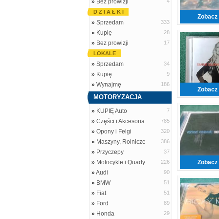
»
Bez prowizji
4
D Z I A Ł K I
Zobacz 
»
Sprzedam
333
»
Kupię
28
»
Bez prowizji
17
LOKALE
»
Sprzedam
34
»
Kupię
9
»
Wynajmę
186
Zobacz 
MOTORYZACJA
»
KUPIĘ Auto
7
»
Części i Akcesoria
785
»
Opony i Felgi
320
»
Maszyny, Rolnicze
386
»
Przyczepy
37
»
Motocykle i Quady
226
Zobacz 
»
Audi
90
»
BMW
51
»
Fiat
51
»
Ford
89
»
Honda
29