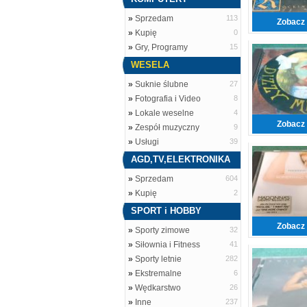
»
Sprzedam
113
Zobacz 
»
Kupię
0
»
Gry, Programy
15
WESELA
»
Suknie ślubne
27
»
Fotografia i Video
8
»
Lokale weselne
4
Zobacz 
»
Zespół muzyczny
9
»
Usługi
39
AGD,TV,ELEKTRONIKA
»
Sprzedam
604
»
Kupię
2
SPORT i HOBBY
Zobacz 
»
Sporty zimowe
32
»
Siłownia i Fitness
41
»
Sporty letnie
282
»
Ekstremalne
6
»
Wędkarstwo
26
»
Inne
237