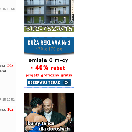
7-15 10:58
ena:
50zł
kami
7-15 10:52
ena:
10zł