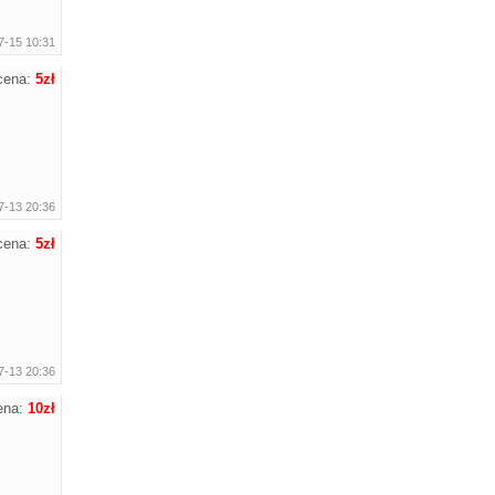
7-15 10:31
cena:
5zł
7-13 20:36
cena:
5zł
7-13 20:36
ena:
10zł