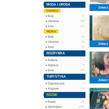
MODA i URODA
Zobacz 
DAMSKA
»
Buty
37
»
Ubrania
124
»
Inne
113
MĘSKA
»
Buty
43
»
Ubrania
82
Zobacz 
»
Inne
34
ROZRYWKA
»
Kultura
3
»
Imprezy
8
»
Inne
195
TURYSTYKA
Zobacz 
»
Zagraniczne
4
»
Krajowe
14
RÓŻNE
»
Kupię
25
»
Sprzedam
1256