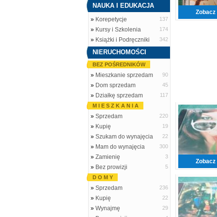
NAUKA I EDUKACJA
Zobacz 
»
Korepetycje
137
»
Kursy i Szkolenia
174
»
Książki i Podręczniki
342
NIERUCHOMOŚCI
BEZ POŚREDNIKÓW
»
Mieszkanie sprzedam
90
»
Dom sprzedam
45
»
Działkę sprzedam
117
M I E S Z K A N I A
»
Sprzedam
220
»
Kupię
19
»
Szukam do wynajęcia
22
»
Mam do wynajęcia
300
»
Zamienię
3
Zobacz 
»
Bez prowizji
5
D O M Y
»
Sprzedam
236
»
Kupię
22
»
Wynajmę
29