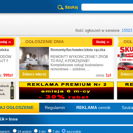
Ilość ogłoszeń w serwisie:
15523
OGŁOSZENIE DNIA
OGŁ
olska
Remonty/fachowiec/złota rączka
CHODÓW
REMONT? WYKOŃCZENIE? ZRÓB
T !!
TO RAZ, A PORZĄDNIE!
Kompleksowe usługi budowlano-
remontowe – solidnie, ...
Zobacz więcej
Zobacz
999zł
1zł
a:
cena:
AJ OGŁOSZENIE
Regulamin
REKLAMA
cennik
Szuka
A » Inne
tatnich:
24 godzin
3 dni
7 dni
wszystkie