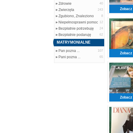
»
Zdrowie
40
Zobacz 
»
Zwierzęta
243
»
Zgubiono, Znaleziono
8
»
Niepełnosprawni pomoc
12
»
Bezpłatnie potrzebuję
24
»
Bezpłatnie podaruję
62
MATRYMONIALNE
»
Pan pozna ...
107
Zobacz 
»
Pani pozna ...
65
Zobacz 