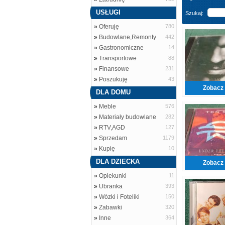
USŁUGI
Szukaj:
»
Oferuję
780
»
Budowlane,Remonty
442
»
Gastronomiczne
14
»
Transportowe
88
»
Finansowe
231
»
Poszukuję
43
Zobacz 
DLA DOMU
»
Meble
576
»
Materiały budowlane
282
»
RTV,AGD
127
»
Sprzedam
1179
»
Kupię
10
DLA DZIECKA
Zobacz 
»
Opiekunki
11
»
Ubranka
393
»
Wózki i Foteliki
150
»
Zabawki
320
»
Inne
364