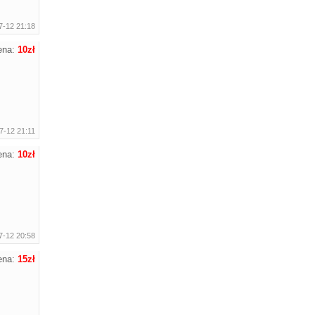
7-12 21:18
ena:
10zł
7-12 21:11
ena:
10zł
7-12 20:58
ena:
15zł