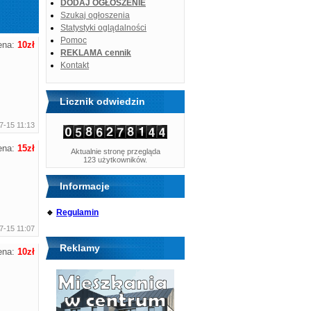
DODAJ OGŁOSZENIE
Szukaj ogłoszenia
Statystyki oglądalności
Pomoc
ena:
10zł
REKLAMA cennik
Kontakt
Licznik odwiedzin
7-15 11:13
ena:
15zł
Aktualnie stronę przegląda
123 użytkowników.
Informacje
🔹
Regulamin
7-15 11:07
Reklamy
ena:
10zł