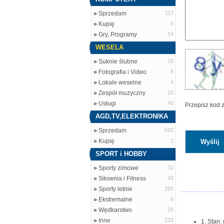
»
Sprzedam
117
»
Kupię
0
»
Gry, Programy
14
WESELA
»
Suknie ślubne
28
»
Fotografia i Video
8
»
Lokale weselne
4
»
Zespół muzyczny
10
»
Usługi
40
Przepisz kod 
AGD,TV,ELEKTRONIKA
»
Sprzedam
592
»
Kupię
2
SPORT i HOBBY
»
Sporty zimowe
32
»
Siłownia i Fitness
42
»
Sporty letnie
285
»
Ekstremalne
6
»
Wędkarstwo
26
»
Inne
233
1. Stan: