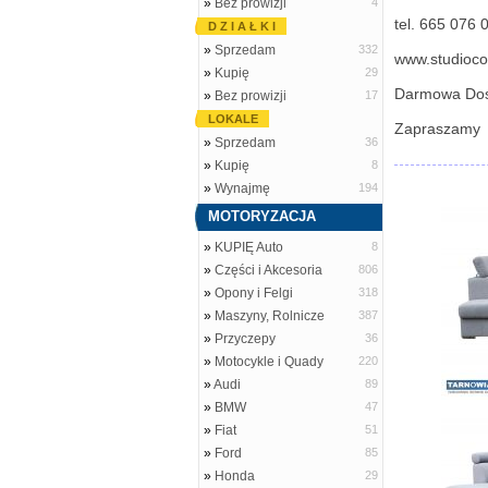
»
Bez prowizji
4
tel. 665 076 
D Z I A Ł K I
»
Sprzedam
332
www.studioco
»
Kupię
29
Darmowa Do
»
Bez prowizji
17
LOKALE
Zapraszamy
»
Sprzedam
36
»
Kupię
8
»
Wynajmę
194
MOTORYZACJA
»
KUPIĘ Auto
8
»
Części i Akcesoria
806
»
Opony i Felgi
318
»
Maszyny, Rolnicze
387
»
Przyczepy
36
»
Motocykle i Quady
220
»
Audi
89
»
BMW
47
»
Fiat
51
»
Ford
85
»
Honda
29