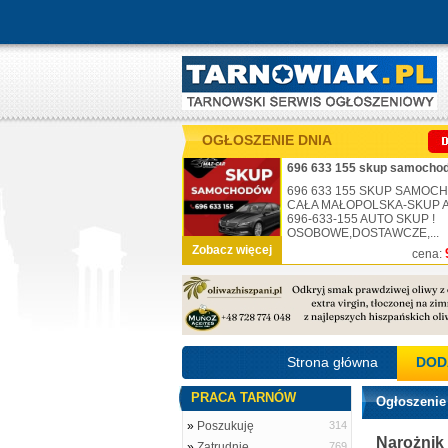
OGŁOSZENIE DNIA
696 633 155 skup samochod
696 633 155 SKUP SAMO
CAŁA MAŁOPOLSKA-SKUP AU
696-633-155 AUTO SKUP !
OSOBOWE,DOSTAWCZE,...
Zobacz więcej
cena:
Strona główna
DOD
PRACA TARNÓW
Ogłoszenie
»
Poszukuję
314
Narożnik 
»
Zatrudnię
769