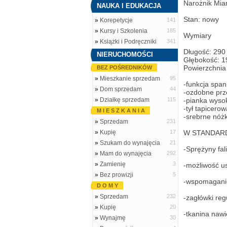
Narożnik Mia
NAUKA I EDUKACJA
Stan: nowy
»
Korepetycje
141
»
Kursy i Szkolenia
185
Wymiary
»
Książki i Podręczniki
341
Długość: 290
NIERUCHOMOŚCI
Głębokość: 
Powierzchnia
BEZ POŚREDNIKÓW
»
Mieszkanie sprzedam
95
-funkcja span
»
Dom sprzedam
44
-ozdobne prz
»
Działkę sprzedam
115
-pianka wyso
-tył tapicero
M I E S Z K A N I A
-srebrne nóżk
»
Sprzedam
231
»
Kupię
17
W STANDARD
»
Szukam do wynajęcia
21
-Sprężyny fal
»
Mam do wynajęcia
292
»
Zamienię
3
-możliwość us
»
Bez prowizji
5
-wspomaganie
D O M Y
»
Sprzedam
232
-zagłówki re
»
Kupię
20
-tkanina nawi
»
Wynajmę
30