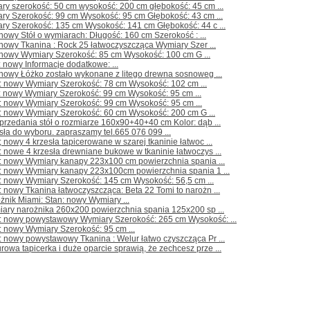
ry szerokość: 50 cm wysokość: 200 cm głębokość: 45 cm ...
ry Szerokość: 99 cm Wysokość: 95 cm Głębokość: 43 cm ...
ry Szerokość: 135 cm Wysokość: 141 cm Głębokość: 44 c ...
 nowy Stół o wymiarach: Długość: 160 cm Szerokość : ...
 nowy Tkanina : Rock 25 łatwoczyszcząca Wymiary Szer ...
 nowy Wymiary Szerokość: 85 cm Wysokość: 100 cm G ...
 nowy Informacje dodatkowe: ...
 nowy Łóżko zostało wykonane z litego drewna sosnoweg ...
: nowy Wymiary Szerokość: 78 cm Wysokość: 102 cm ...
: nowy Wymiary Szerokość: 99 cm Wysokość: 95 cm ...
: nowy Wymiary Szerokość: 99 cm Wysokość: 95 cm ...
n: nowy Wymiary Szerokość: 60 cm Wysokość: 200 cm G ...
przedania stół o rozmiarze 160x90+40+40 cm Kolor: dąb ...
sła do wyboru. zapraszamy tel.665 076 099 ...
; nowy 4 krzesła tapicerowane w szarej tkaninie łatwoc ...
: nowe 4 krzesła drewniane bukowe w tkaninie łatwoczys ...
n: nowy Wymiary kanapy 223x100 cm powierzchnia spania ...
n: nowy Wymiary kanapy 223x100cm powierzchnia spania 1 ...
: nowy Wymiary Szerokość: 145 cm Wysokość: 56,5 cm ...
: nowy Tkanina łatwoczyszcząca: Beta 22 Tomi to narożn ...
żnik Miami: Stan: nowy Wymiary ...
iary narożnika 260x200 powierzchnia spania 125x200 sp ...
n: nowy powystawowy Wymiary Szerokość: 265 cm Wysokość: ...
: nowy Wymiary Szerokość: 95 cm ...
: nowy powystawowy Tkanina : Welur łatwo czyszcząca Pr ...
rowa tapicerka i duże oparcie sprawią, że zechcesz prze ...