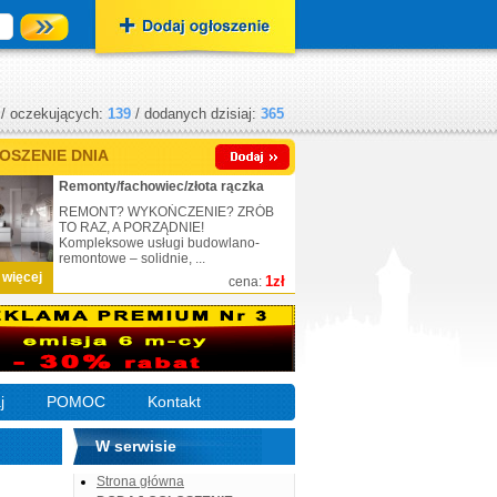
/ oczekujących:
139
/ dodanych dzisiaj:
365
OSZENIE DNIA
Remonty/fachowiec/złota rączka
REMONT? WYKOŃCZENIE? ZRÓB
TO RAZ, A PORZĄDNIE!
Kompleksowe usługi budowlano-
remontowe – solidnie, ...
 więcej
1zł
cena:
j
POMOC
Kontakt
W serwisie
Strona główna