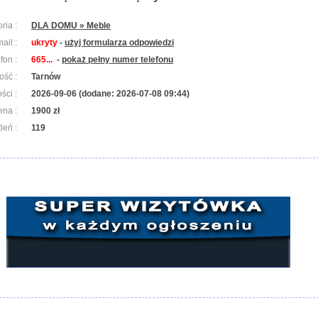
ria :
DLA DOMU » Meble
ail :
ukryty
-
użyj formularza odpowiedzi
efon :
665...
-
pokaż pełny numer telefonu
ość :
Tarnów
ści :
2026-09-06 (dodane: 2026-07-08 09:44)
ena :
1900 zł
leń :
119