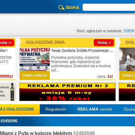
Ilość ogłoszeń w serwisie:
15830
OGŁOSZENIE DNIA
OGŁ
ów !
Twoje Zaufane Źródło Prywatnego Finansowania
CHODÓW
Prywatna pożyczka, wsparcie
T !!
finansowe, gdy najbardziej go
potrzebujesz Znalazłeś się w trudnej
syt...
Zobacz więcej
Zobacz
99999zł
1zł
cena:
AJ OGŁOSZENIE
Regulamin
REKLAMA
cennik
Szuka
 #2450596
Miami z Pufą w kolorze błękitym
#2450596