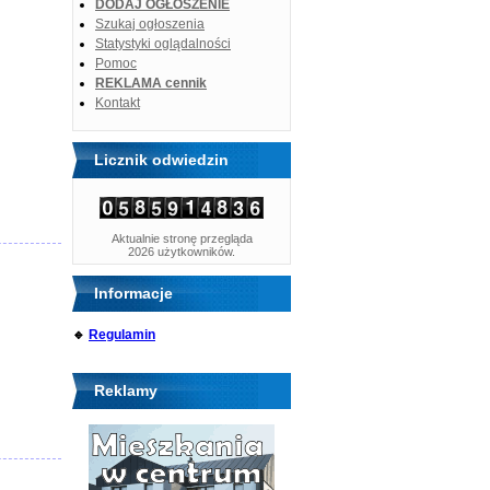
DODAJ OGŁOSZENIE
Szukaj ogłoszenia
Statystyki oglądalności
Pomoc
REKLAMA cennik
Kontakt
Licznik odwiedzin
Aktualnie stronę przegląda
2026 użytkowników.
Informacje
🔹
Regulamin
Reklamy