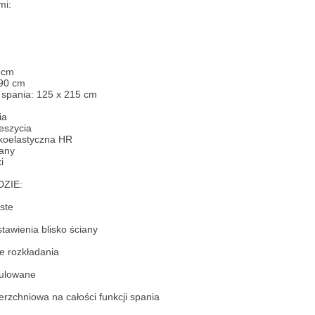
mi:
 cm
190 cm
 spania: 125 x 215 cm
ia
eszycia
koelastyczna HR
wany
i
ZIE:
iste
tawienia blisko ściany
 rozkładania
gulowane
erzchniowa na całości funkcji spania