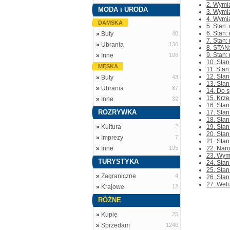
2. Wymia
MODA i URODA
3. Wymia
4. Wymia
DAMSKA
5. Stan:
6. Stan:
»
Buty
40
7. Stan:
»
Ubrania
136
8. STAN:
9. Stan:
»
Inne
106
10. Stan
MĘSKA
11. Stan
12. Stan
»
Buty
43
13. Sta
»
Ubrania
87
14. Do s
15. Krze
»
Inne
32
16. Stan
ROZRYWKA
17. Stan
18. Sta
»
Kultura
2
19. Sta
20. Stan
»
Imprezy
7
21. Stan
»
Inne
195
22. Naro
23. Wym
TURYSTYKA
24. Sta
25. Stan
»
Zagraniczne
4
26. Stan
27. Welu
»
Krajowe
12
RÓŻNE
»
Kupię
25
»
Sprzedam
1240