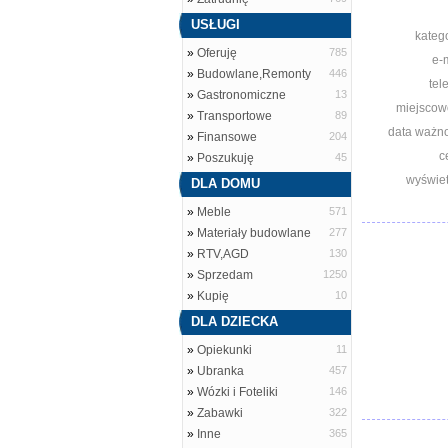
USŁUGI
katego
»
Oferuję
785
e-m
»
Budowlane,Remonty
446
tel
»
Gastronomiczne
13
miejscow
»
Transportowe
89
data ważno
»
Finansowe
204
c
»
Poszukuję
45
wyświet
DLA DOMU
»
Meble
571
»
Materiały budowlane
277
»
RTV,AGD
130
»
Sprzedam
1250
»
Kupię
10
DLA DZIECKA
»
Opiekunki
11
»
Ubranka
457
»
Wózki i Foteliki
146
»
Zabawki
322
»
Inne
365