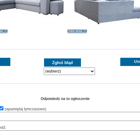
Us
Odpowiedz na to ogłoszenie
zapamiętaj tymczasowo
)
edź: