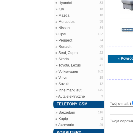
»
Hyundai
33
»
KIA
18
»
Mazda
18
»
Mercedes
38
»
Nissan
34
»
Opel
122
»
Peugeot
74
»
Renault
68
»
Seat, Cupra
22
« Powrót
»
Skoda
45
»
Toyota, Lexus
41
»
Volkswagen
102
»
Volvo
18
»
Suzuki
12
»
Inne marki aut
145
»
Auta elektryczne
3
Twój e-mail: (
TELEFONY GSM
»
Sprzedam
116
»
Kupię
2
Twoja odpowi
»
Akcesoria
29
KOMPUTERY