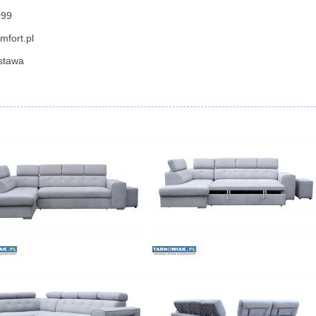
099
mfort.pl
stawa