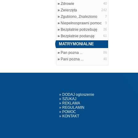
»
Zdrowie
40
»
Zwierzęta
242
»
Zgubiono, Znaleziono
7
»
Niepełnosprawni pomoc
9
»
Bezpłatnie potrzebuję
26
»
Bezpłatnie podaruję
61
MATRYMONIALNE
»
Pan pozna ...
86
»
Pani pozna ...
40
» DODAJ ogloszenie
» SZUKAJ
» REKLAMA
» REGULAMIN
» POMOC
» KONTAKT