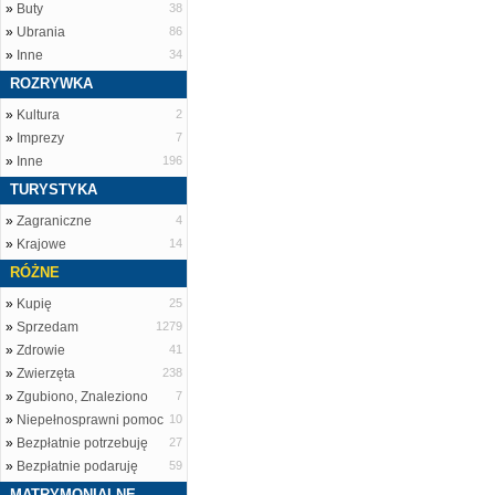
»
Buty
38
»
Ubrania
86
»
Inne
34
ROZRYWKA
»
Kultura
2
»
Imprezy
7
»
Inne
196
TURYSTYKA
»
Zagraniczne
4
»
Krajowe
14
RÓŻNE
»
Kupię
25
»
Sprzedam
1279
»
Zdrowie
41
»
Zwierzęta
238
»
Zgubiono, Znaleziono
7
»
Niepełnosprawni pomoc
10
»
Bezpłatnie potrzebuję
27
»
Bezpłatnie podaruję
59
MATRYMONIALNE