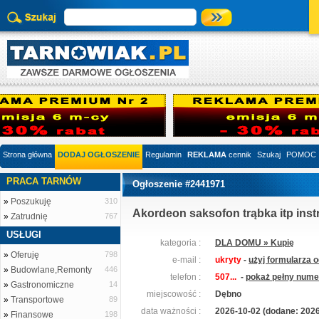
Strona główna
DODAJ OGŁOSZENIE
Regulamin
REKLAMA
cennik
Szukaj
POMOC
PRACA TARNÓW
Ogłoszenie #2441971
»
Poszukuję
310
Akordeon saksofon trąbka itp ins
»
Zatrudnię
767
USŁUGI
kategoria :
DLA DOMU » Kupię
»
Oferuję
798
e-mail :
ukryty
-
użyj formularza 
»
Budowlane,Remonty
446
telefon :
507...
-
pokaż pełny numer
»
Gastronomiczne
14
miejscowość :
Dębno
»
Transportowe
89
data ważności :
2026-10-02 (dodane: 2026
»
Finansowe
198