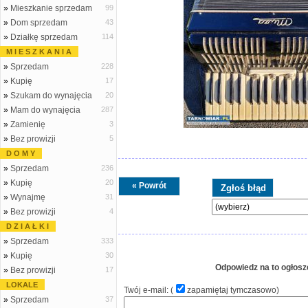
»
Mieszkanie sprzedam
99
»
Dom sprzedam
43
»
Działkę sprzedam
114
M I E S Z K A N I A
»
Sprzedam
228
»
Kupię
17
»
Szukam do wynajęcia
20
»
Mam do wynajęcia
287
»
Zamienię
3
»
Bez prowizji
5
D O M Y
»
Sprzedam
236
»
Kupię
20
« Powrót
»
Wynajmę
31
»
Bez prowizji
4
D Z I A Ł K I
»
Sprzedam
333
»
Kupię
30
Odpowiedz na to ogłosz
»
Bez prowizji
17
LOKALE
Twój e-mail: (
zapamiętaj tymczasowo
)
»
Sprzedam
37