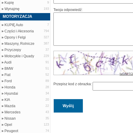
»
Kupię
9
»
Wynajmę
193
Twoja odpowiedź:
MOTORYZACJA
»
KUPIĘ Auto
7
»
Części i Akcesoria
794
»
Opony i Felgi
327
»
Maszyny, Rolnicze
387
»
Przyczepy
37
»
Motocykle i Quady
229
»
Audi
91
»
BMW
51
faCAPTC
»
Fiat
52
»
Ford
89
Przepisz kod z obrazka:
»
Honda
28
»
Hyundai
34
»
KIA
20
»
Mazda
22
»
Mercedes
43
»
Nissan
35
»
Opel
123
»
Peugeot
74