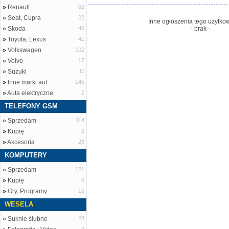
»
Renault
62
»
Seat, Cupra
22
Inne ogłoszenia tego użytkow
»
Skoda
46
- brak -
»
Toyota, Lexus
41
»
Volkswagen
102
»
Volvo
17
»
Suzuki
11
»
Inne marki aut
145
»
Auta elektryczne
2
TELEFONY GSM
»
Sprzedam
114
»
Kupię
2
»
Akcesoria
28
KOMPUTERY
»
Sprzedam
121
»
Kupię
0
»
Gry, Programy
15
WESELA
»
Suknie ślubne
28