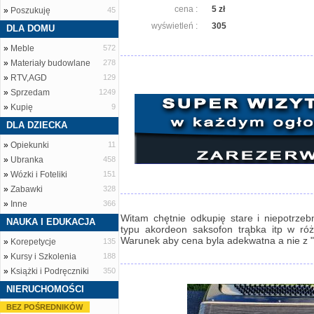
cena :
5 zł
»
Poszukuję
45
wyświetleń :
305
DLA DOMU
»
Meble
572
»
Materiały budowlane
278
»
RTV,AGD
129
»
Sprzedam
1249
»
Kupię
9
DLA DZIECKA
»
Opiekunki
11
»
Ubranka
458
»
Wózki i Foteliki
151
»
Zabawki
328
»
Inne
366
Witam chętnie odkupię stare i niepotrze
NAUKA I EDUKACJA
typu akordeon saksofon trąbka itp w ró
Warunek aby cena byla adekwatna a nie z 
»
Korepetycje
135
»
Kursy i Szkolenia
188
»
Książki i Podręczniki
350
NIERUCHOMOŚCI
BEZ POŚREDNIKÓW