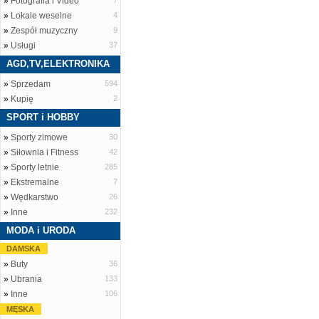
»
Fotografia i Video
7
»
Lokale weselne
4
»
Zespół muzyczny
9
»
Usługi
37
AGD,TV,ELEKTRONIKA
»
Sprzedam
594
»
Kupię
2
SPORT i HOBBY
»
Sporty zimowe
30
»
Siłownia i Fitness
42
»
Sporty letnie
285
»
Ekstremalne
7
»
Wędkarstwo
26
»
Inne
232
MODA i URODA
DAMSKA
»
Buty
36
»
Ubrania
133
»
Inne
106
MĘSKA