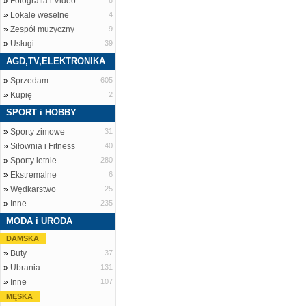
»
Fotografia i Video
8
»
Lokale weselne
4
»
Zespół muzyczny
9
»
Usługi
39
AGD,TV,ELEKTRONIKA
»
Sprzedam
605
»
Kupię
2
SPORT i HOBBY
»
Sporty zimowe
31
»
Siłownia i Fitness
40
»
Sporty letnie
280
»
Ekstremalne
6
»
Wędkarstwo
25
»
Inne
235
MODA i URODA
DAMSKA
»
Buty
37
»
Ubrania
131
»
Inne
107
MĘSKA