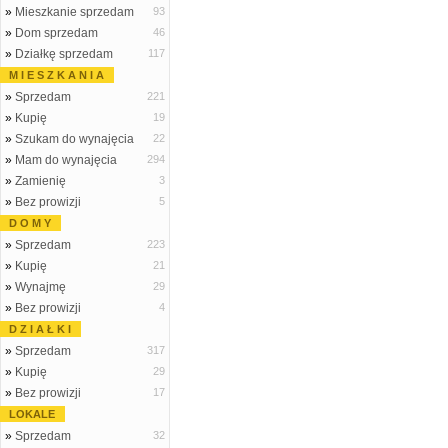
»
Mieszkanie sprzedam
93
»
Dom sprzedam
46
»
Działkę sprzedam
117
M I E S Z K A N I A
»
Sprzedam
221
»
Kupię
19
»
Szukam do wynajęcia
22
»
Mam do wynajęcia
294
»
Zamienię
3
»
Bez prowizji
5
D O M Y
»
Sprzedam
223
»
Kupię
21
»
Wynajmę
29
»
Bez prowizji
4
D Z I A Ł K I
»
Sprzedam
317
»
Kupię
29
»
Bez prowizji
17
LOKALE
»
Sprzedam
32