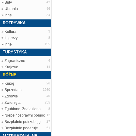
»
Buty
42
»
Ubrania
86
»
Inne
34
ROZRYWKA
»
Kultura
3
»
Imprezy
8
»
Inne
195
TURYSTYKA
»
Zagraniczne
4
»
Krajowe
14
RÓŻNE
»
Kupię
26
»
Sprzedam
1260
»
Zdrowie
40
»
Zwierzęta
235
»
Zgubiono, Znaleziono
8
»
Niepełnosprawni pomoc
12
»
Bezpłatnie potrzebuję
27
»
Bezpłatnie podaruję
61
MATRYMONIALNE