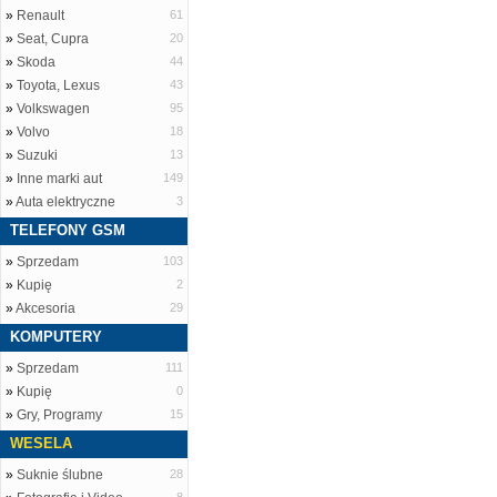
»
Renault
61
»
Seat, Cupra
20
»
Skoda
44
»
Toyota, Lexus
43
»
Volkswagen
95
»
Volvo
18
»
Suzuki
13
»
Inne marki aut
149
»
Auta elektryczne
3
TELEFONY GSM
»
Sprzedam
103
»
Kupię
2
»
Akcesoria
29
KOMPUTERY
»
Sprzedam
111
»
Kupię
0
»
Gry, Programy
15
WESELA
»
Suknie ślubne
28