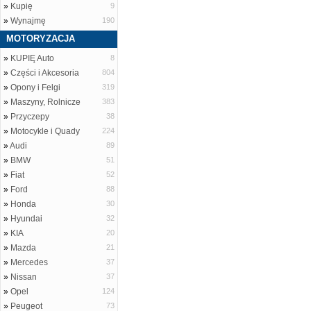
»
Kupię
9
»
Wynajmę
190
MOTORYZACJA
»
KUPIĘ Auto
8
»
Części i Akcesoria
804
»
Opony i Felgi
319
»
Maszyny, Rolnicze
383
»
Przyczepy
38
»
Motocykle i Quady
224
»
Audi
89
»
BMW
51
»
Fiat
52
»
Ford
88
»
Honda
30
»
Hyundai
32
»
KIA
20
»
Mazda
21
»
Mercedes
37
»
Nissan
37
»
Opel
124
»
Peugeot
73