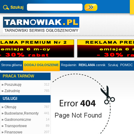
Strona główna
DODAJ OGŁOSZENIE
Regulamin
REKLAMA
cennik
Szukaj
POMOC
PRACA TARNÓW
»
Poszukuję
312
»
Zatrudnię
765
USŁUGI
»
Oferuję
787
»
Budowlane,Remonty
441
»
Gastronomiczne
14
»
Transportowe
89
»
Finansowe
207