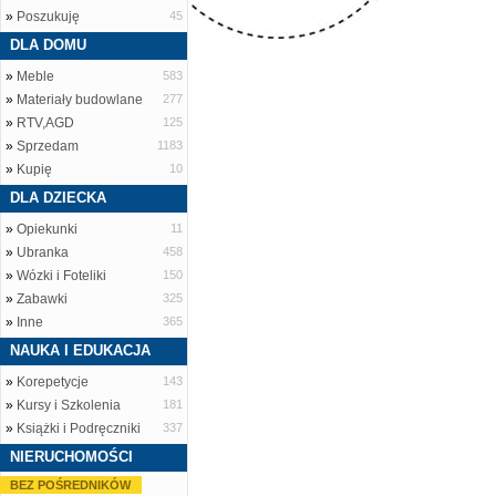
»
Poszukuję
45
DLA DOMU
»
Meble
583
»
Materiały budowlane
277
»
RTV,AGD
125
»
Sprzedam
1183
»
Kupię
10
DLA DZIECKA
»
Opiekunki
11
»
Ubranka
458
»
Wózki i Foteliki
150
»
Zabawki
325
»
Inne
365
NAUKA I EDUKACJA
»
Korepetycje
143
»
Kursy i Szkolenia
181
»
Książki i Podręczniki
337
NIERUCHOMOŚCI
BEZ POŚREDNIKÓW