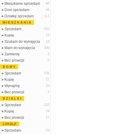
»
Mieszkanie sprzedam
90
»
Dom sprzedam
45
»
Działkę sprzedam
117
M I E S Z K A N I A
»
Sprzedam
220
»
Kupię
19
»
Szukam do wynajęcia
22
»
Mam do wynajęcia
300
»
Zamienię
3
»
Bez prowizji
5
D O M Y
»
Sprzedam
236
»
Kupię
22
»
Wynajmę
29
»
Bez prowizji
4
D Z I A Ł K I
»
Sprzedam
333
»
Kupię
28
»
Bez prowizji
17
LOKALE
»
Sprzedam
34