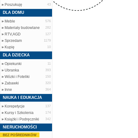
»
Poszukuję
43
DLA DOMU
»
Meble
576
»
Materiały budowlane
282
»
RTV,AGD
127
»
Sprzedam
1179
»
Kupię
10
DLA DZIECKA
»
Opiekunki
11
»
Ubranka
393
»
Wózki i Foteliki
150
»
Zabawki
320
»
Inne
364
NAUKA I EDUKACJA
»
Korepetycje
137
»
Kursy i Szkolenia
174
»
Książki i Podręczniki
342
NIERUCHOMOŚCI
BEZ POŚREDNIKÓW