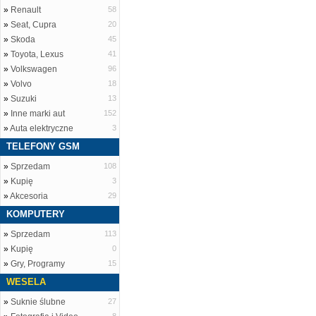
»
Renault
58
»
Seat, Cupra
20
»
Skoda
45
»
Toyota, Lexus
41
»
Volkswagen
96
»
Volvo
18
»
Suzuki
13
»
Inne marki aut
152
»
Auta elektryczne
3
TELEFONY GSM
»
Sprzedam
108
»
Kupię
3
»
Akcesoria
29
KOMPUTERY
»
Sprzedam
113
»
Kupię
0
»
Gry, Programy
15
WESELA
»
Suknie ślubne
27