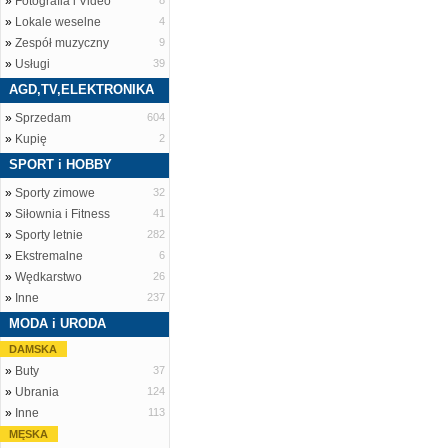
»
Fotografia i Video
8
»
Lokale weselne
4
»
Zespół muzyczny
9
»
Usługi
39
AGD,TV,ELEKTRONIKA
»
Sprzedam
604
»
Kupię
2
SPORT i HOBBY
»
Sporty zimowe
32
»
Siłownia i Fitness
41
»
Sporty letnie
282
»
Ekstremalne
6
»
Wędkarstwo
26
»
Inne
237
MODA i URODA
DAMSKA
»
Buty
37
»
Ubrania
124
»
Inne
113
MĘSKA