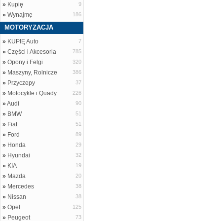
»
Kupię
9
»
Wynajmę
186
MOTORYZACJA
»
KUPIĘ Auto
7
»
Części i Akcesoria
785
»
Opony i Felgi
320
»
Maszyny, Rolnicze
386
»
Przyczepy
37
»
Motocykle i Quady
226
»
Audi
90
»
BMW
51
»
Fiat
51
»
Ford
89
»
Honda
29
»
Hyundai
32
»
KIA
19
»
Mazda
20
»
Mercedes
38
»
Nissan
38
»
Opel
125
»
Peugeot
73