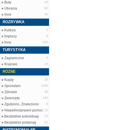
»
Buty
43
»
Ubrania
82
»
Inne
34
ROZRYWKA
»
Kultura
3
»
Imprezy
8
»
Inne
195
TURYSTYKA
»
Zagraniczne
4
»
Krajowe
14
RÓŻNE
»
Kupię
25
»
Sprzedam
1256
»
Zdrowie
40
»
Zwierzęta
243
»
Zgubiono, Znaleziono
8
»
Niepełnosprawni pomoc
12
»
Bezpłatnie potrzebuję
24
»
Bezpłatnie podaruję
62
MATRYMONIALNE