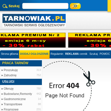
Strona główna
DODAJ OGŁOSZENIE
Regulamin
REKLAMA
cennik
Szukaj
POMOC
PRACA TARNÓW
»
Poszukuję
313
»
Zatrudnię
752
USŁUGI
»
Oferuję
780
»
Budowlane,Remonty
442
»
Gastronomiczne
14
»
Transportowe
88
»
Finansowe
231