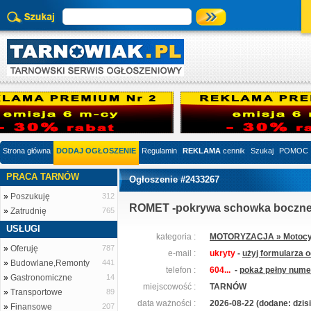
Strona główna
DODAJ OGŁOSZENIE
Regulamin
REKLAMA
cennik
Szukaj
POMOC
PRACA TARNÓW
Ogłoszenie #2433267
»
Poszukuję
312
ROMET -pokrywa schowka boczn
»
Zatrudnię
765
USŁUGI
kategoria :
MOTORYZACJA » Motocyk
»
Oferuję
787
e-mail :
ukryty
-
użyj formularza 
»
Budowlane,Remonty
441
telefon :
604...
-
pokaż pełny numer
»
Gastronomiczne
14
miejscowość :
TARNÓW
»
Transportowe
89
data ważności :
2026-08-22 (dodane: dzisi
»
Finansowe
207