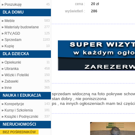
cena :
20 zł
»
Poszukuję
45
wyświetleń :
286
DLA DOMU
»
Meble
583
»
Materiały budowlane
277
»
RTV,AGD
125
»
Sprzedam
1183
»
Kupię
10
DLA DZIECKA
»
Opiekunki
11
»
Ubranka
458
»
Wózki i Foteliki
150
»
Zabawki
325
»
Inne
365
sprzedam widoczną na foto pokrywe scho
NAUKA I EDUKACJA
stan dobry , nie poniszczona
ps , na innych ogłoszeniach mam też częśc
»
Korepetycje
143
»
Kursy i Szkolenia
181
»
Książki i Podręczniki
337
NIERUCHOMOŚCI
BEZ POŚREDNIKÓW