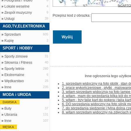
»
Fotografia i Video
8
faCAPTC
»
Lokale weselne
4
»
Zespół muzyczny
9
Przepisz kod z obrazka:
»
Usługi
39
AGD,TV,ELEKTRONIKA
»
Sprzedam
605
»
Kupię
2
SPORT i HOBBY
»
Sporty zimowe
31
»
Siłownia i Fitness
40
»
Sporty letnie
280
»
Ekstremalne
6
Inne ogłoszenia tego użytkow
»
Wędkarstwo
25
1. sprzedam widoczny na foto stolik , stan do
»
Inne
235
2. prace wykończeniowe , płytki , malowanie ,
3. witam sprzedam widoczną na foto lampe t
MODA i URODA
4. witam , mam do sprzedania kilka kół do mo
5. witam - trzy talie kart do pokera i talia kart
DAMSKA
6. DO sprzedania widoczny na foto silnik mo
7. do sprzedania siedzenie i tylna dolna częś
»
Buty
37
8. witam sprzedam widoczny na zdjęciach wó
»
Ubrania
131
»
Inne
107
MĘSKA