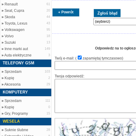
»
Renault
61
»
Seat, Cupra
20
« Powrót
»
Skoda
44
»
Toyota, Lexus
43
»
Volkswagen
95
»
Volvo
18
»
Suzuki
13
Odpowiedz na to ogłosz
»
Inne marki aut
149
»
Auta elektryczne
3
Twój e-mail: (
zapamiętaj tymczasowo
)
TELEFONY GSM
»
Sprzedam
103
Twoja odpowiedź:
»
Kupię
2
»
Akcesoria
29
KOMPUTERY
»
Sprzedam
111
»
Kupię
0
»
Gry, Programy
15
WESELA
»
Suknie ślubne
28