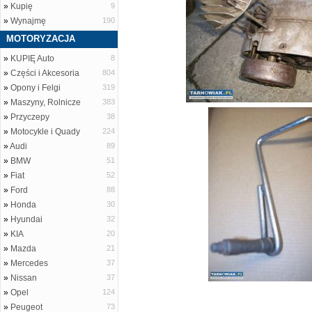
»
Kupię
9
»
Wynajmę
190
MOTORYZACJA
»
KUPIĘ Auto
8
»
Części i Akcesoria
804
»
Opony i Felgi
319
»
Maszyny, Rolnicze
383
»
Przyczepy
38
»
Motocykle i Quady
224
»
Audi
89
»
BMW
51
»
Fiat
52
»
Ford
88
»
Honda
30
»
Hyundai
32
»
KIA
20
»
Mazda
21
»
Mercedes
37
»
Nissan
37
»
Opel
124
»
Peugeot
73