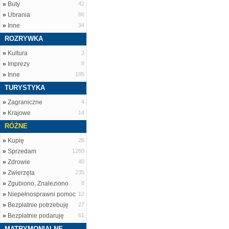
»
Buty
42
»
Ubrania
86
»
Inne
34
ROZRYWKA
»
Kultura
3
»
Imprezy
8
»
Inne
195
TURYSTYKA
»
Zagraniczne
4
»
Krajowe
14
RÓŻNE
»
Kupię
26
»
Sprzedam
1260
»
Zdrowie
40
»
Zwierzęta
235
»
Zgubiono, Znaleziono
8
»
Niepełnosprawni pomoc
12
»
Bezpłatnie potrzebuję
27
»
Bezpłatnie podaruję
61
MATRYMONIALNE