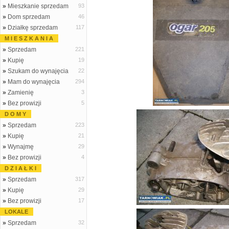
»
Mieszkanie sprzedam
93
»
Dom sprzedam
46
»
Działkę sprzedam
117
M I E S Z K A N I A
»
Sprzedam
221
»
Kupię
19
»
Szukam do wynajęcia
22
»
Mam do wynajęcia
294
»
Zamienię
3
»
Bez prowizji
5
D O M Y
»
Sprzedam
223
»
Kupię
21
»
Wynajmę
29
»
Bez prowizji
4
D Z I A Ł K I
»
Sprzedam
317
»
Kupię
29
»
Bez prowizji
17
LOKALE
»
Sprzedam
32