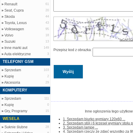
»
Renault
61
»
Seat, Cupra
20
»
Skoda
44
»
Toyota, Lexus
43
»
Volkswagen
95
»
Volvo
18
faCAPTC
»
Suzuki
13
»
Inne marki aut
149
Przepisz kod z obrazka:
»
Auta elektryczne
3
TELEFONY GSM
»
Sprzedam
103
»
Kupię
2
»
Akcesoria
29
KOMPUTERY
»
Sprzedam
111
»
Kupię
0
»
Gry, Programy
15
Inne ogłoszenia tego użytkown
WESELA
1. Sprzedam biurko wymiary 120x60 ...
2. Sprzedam stół i 6 krzeseł wymiary stołu po
»
Suknie ślubne
28
3. Sprzedam lampę ...
4. Sprzedam rzeczy że zdjęć wszystko za 99 