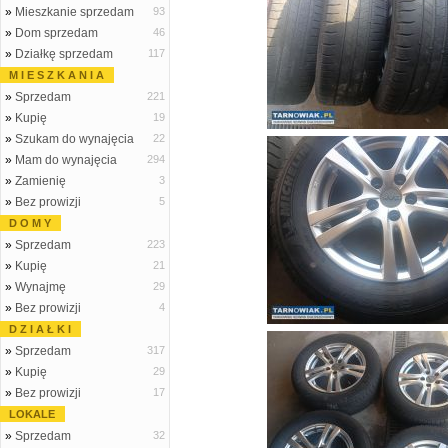
»
Mieszkanie sprzedam
93
»
Dom sprzedam
46
»
Działkę sprzedam
117
M I E S Z K A N I A
»
Sprzedam
221
»
Kupię
19
»
Szukam do wynajęcia
22
»
Mam do wynajęcia
294
»
Zamienię
3
»
Bez prowizji
5
D O M Y
»
Sprzedam
223
»
Kupię
21
»
Wynajmę
29
»
Bez prowizji
4
D Z I A Ł K I
»
Sprzedam
317
»
Kupię
29
»
Bez prowizji
17
LOKALE
»
Sprzedam
32