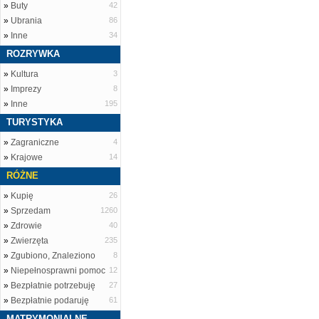
»
Buty
42
»
Ubrania
86
»
Inne
34
ROZRYWKA
»
Kultura
3
»
Imprezy
8
»
Inne
195
TURYSTYKA
»
Zagraniczne
4
»
Krajowe
14
RÓŻNE
»
Kupię
26
»
Sprzedam
1260
»
Zdrowie
40
»
Zwierzęta
235
»
Zgubiono, Znaleziono
8
»
Niepełnosprawni pomoc
12
»
Bezpłatnie potrzebuję
27
»
Bezpłatnie podaruję
61
MATRYMONIALNE