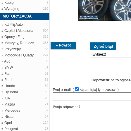
»
Kupię
9
»
Wynajmę
190
MOTORYZACJA
»
KUPIĘ Auto
8
»
Części i Akcesoria
804
»
Opony i Felgi
319
»
Maszyny, Rolnicze
383
« Powrót
»
Przyczepy
38
»
Motocykle i Quady
224
»
Audi
89
»
BMW
51
»
Fiat
52
»
Ford
88
Odpowiedz na to ogłosz
»
Honda
30
Twój e-mail: (
zapamiętaj tymczasowo
)
»
Hyundai
32
»
KIA
20
»
Mazda
21
Twoja odpowiedź:
»
Mercedes
37
»
Nissan
37
»
Opel
124
»
Peugeot
73