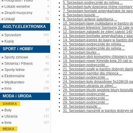
»
Fotografia i Video
8
5. Sprzedam podręczniki do religia ...
»
Lokale weselne
4
6. Sprzedam buty dziecięce różne rozmiary .
7. Sprzedam borówki amerykańskie że swojej
»
Zespół muzyczny
9
8. Sprzedam książki ...
»
Usługi
39
9. Sprzedam antenę satelitarną ...
10. Sprzedam ławę rozkładaną w bardzo dob
AGD,TV,ELEKTRONIKA
11. Sprzedam telewizor Samsung 32 całe r
12. Sprzedam zabawki że zdjęć całość 140 .
»
Sprzedam
605
13. Sprzedam borówkę amerykańska z własne
14. Sprzedam expres do kawy w bardzo dobr
»
Kupię
2
15. Sprzedam podręczniki do religia ...
16. Sprzedam podręczniki do religia ...
SPORT i HOBBY
17. Sprzedam biurko ...
18. Sprzedam strój komunijny chłopięcy roz
»
Sporty zimowe
31
19. Sprzedam rower Kimride koła 20 cali w 
»
Siłownia i Fitness
40
20. Sprzedam podręczniki ...
21. Sprzedam szafę w bardzo dobrym stanie
»
Sporty letnie
280
22. Sprzedam garnitur dla chłopca ...
»
Ekstremalne
6
23. Sprzedam podręczniki ...
24. Sprzedam koło dojazdowe 5x108r16 pas
»
Wędkarstwo
25
25. Sprzedam ubrania ze zdjęć ...
»
Inne
235
26. Sprzedam bluzki spodnie bluzy koszulki 
27. Sprzedam podręczniki ...
MODA i URODA
28. Sprzedam podręczniki ...
29. Sprzedam podręczniki ...
DAMSKA
30. Sprzedam książki ...
»
Buty
37
31. Sprzedam narożnik w bardzo dobrym st
»
Ubrania
131
»
Inne
107
MĘSKA