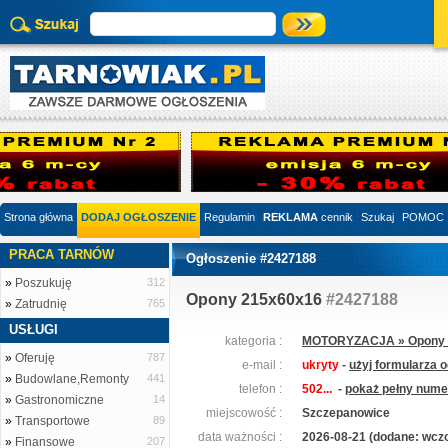
Strona główna
DODAJ OGŁOSZENIE
Regulamin
REKLAMA
cennik
Szukaj
POMOC
PRACA TARNÓW
Ogłoszenie #2427188
»
Poszukuję
312
Opony 215x60x16
#2427188
»
Zatrudnię
765
USŁUGI
kategoria :
MOTORYZACJA » Opony i 
»
Oferuję
787
e-mail :
ukryty
-
użyj formularza 
»
Budowlane,Remonty
441
telefon :
502...
-
pokaż pełny numer
»
Gastronomiczne
14
miejscowość :
Szczepanowice
»
Transportowe
89
data ważności :
2026-08-21 (dodane: wczo
»
Finansowe
207