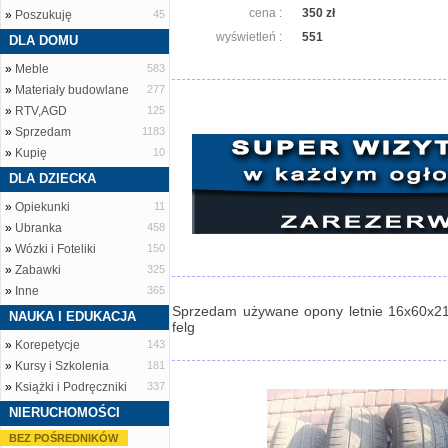
cena :
350 zł
»
Poszukuję
45
wyświetleń :
551
DLA DOMU
»
Meble
583
»
Materiały budowlane
277
»
RTV,AGD
125
»
Sprzedam
1183
»
Kupię
10
DLA DZIECKA
»
Opiekunki
11
»
Ubranka
458
»
Wózki i Foteliki
150
»
Zabawki
325
»
Inne
365
Sprzedam używane opony letnie 16x60x21
NAUKA I EDUKACJA
felg
»
Korepetycje
143
»
Kursy i Szkolenia
181
»
Książki i Podręczniki
337
NIERUCHOMOŚCI
BEZ POŚREDNIKÓW