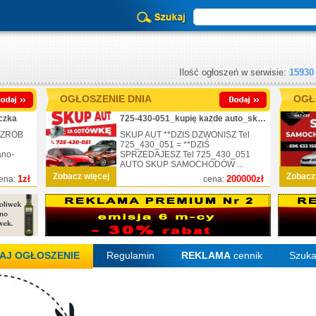
Ilość ogłoszeń w serwisie:
15930
OGŁOSZENIE DNIA
OGŁ
czka
725-430-051_kupię każde auto_skup_nr.1
 ZRÓB
SKUP AUT **DZIŚ DZWONISZ Tel
725_430_051 = **DZIŚ
ano-
SPRZEDAJESZ Tel 725_430_051
AUTO SKUP SAMOCHODÓW ...
Zobacz więcej
Zobacz
1zł
200000zł
ena:
cena:
AJ OGŁOSZENIE
Regulamin
REKLAMA
cennik
Szuka