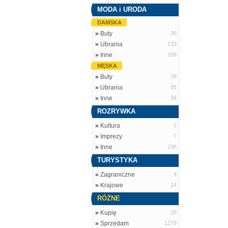
MODA i URODA
DAMSKA
»
Buty
36
»
Ubrania
133
»
Inne
106
MĘSKA
»
Buty
38
»
Ubrania
86
»
Inne
34
ROZRYWKA
»
Kultura
2
»
Imprezy
7
»
Inne
196
TURYSTYKA
»
Zagraniczne
4
»
Krajowe
14
RÓŻNE
»
Kupię
25
»
Sprzedam
1279