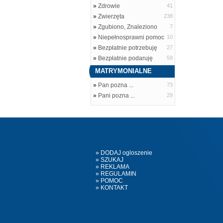
»
Zdrowie
41
»
Zwierzęta
238
»
Zgubiono, Znaleziono
7
»
Niepełnosprawni pomoc
10
»
Bezpłatnie potrzebuję
27
»
Bezpłatnie podaruję
59
MATRYMONIALNE
»
Pan pozna ...
73
»
Pani pozna ...
29
» DODAJ ogloszenie
» SZUKAJ
» REKLAMA
» REGULAMIN
» POMOC
» KONTAKT