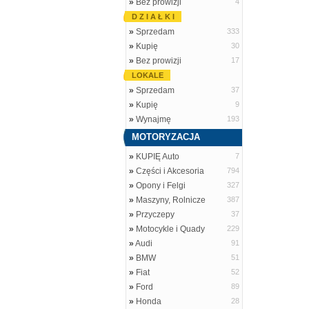
»
Bez prowizji
4
D Z I A Ł K I
»
Sprzedam
333
»
Kupię
30
»
Bez prowizji
17
LOKALE
»
Sprzedam
37
»
Kupię
9
»
Wynajmę
193
MOTORYZACJA
»
KUPIĘ Auto
7
»
Części i Akcesoria
794
»
Opony i Felgi
327
»
Maszyny, Rolnicze
387
»
Przyczepy
37
»
Motocykle i Quady
229
»
Audi
91
»
BMW
51
»
Fiat
52
»
Ford
89
»
Honda
28