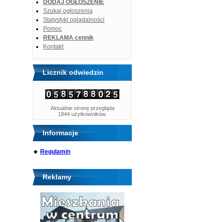
DODAJ OGŁOSZENIE
Szukaj ogłoszenia
Statystyki oglądalności
Pomoc
REKLAMA cennik
Kontakt
Licznik odwiedzin
Aktualnie stronę przegląda
1844 użytkowników.
Informacje
🔹
Regulamin
Reklamy