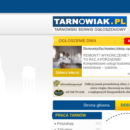
OGŁOSZENIE DNIA
Remonty/fachowiec/złota rą
REMONT? WYKOŃCZENIE?
TO RAZ, A PORZĄDNIE!
Kompleksowe usługi budowl
remontowe – solidnie, ...
Zobacz więcej
c
Strona główna
DOD
PRACA TARNÓW
»
Poszukuję
310
»
Zatrudnię
767