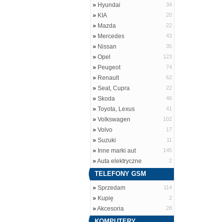
»
Hyundai
34
»
KIA
20
»
Mazda
22
»
Mercedes
43
»
Nissan
35
»
Opel
123
»
Peugeot
74
»
Renault
62
»
Seat, Cupra
22
»
Skoda
46
»
Toyota, Lexus
41
»
Volkswagen
102
»
Volvo
17
»
Suzuki
11
»
Inne marki aut
145
»
Auta elektryczne
2
TELEFONY GSM
»
Sprzedam
114
»
Kupię
2
»
Akcesoria
28
KOMPUTERY