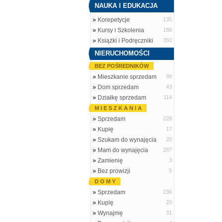
NAUKA I EDUKACJA
»
Korepetycje
135
»
Kursy i Szkolenia
188
»
Książki i Podręczniki
350
NIERUCHOMOŚCI
BEZ POŚREDNIKÓW
»
Mieszkanie sprzedam
99
»
Dom sprzedam
43
»
Działkę sprzedam
114
M I E S Z K A N I A
»
Sprzedam
228
»
Kupię
17
»
Szukam do wynajęcia
20
»
Mam do wynajęcia
287
»
Zamienię
3
»
Bez prowizji
5
D O M Y
»
Sprzedam
236
»
Kupię
20
»
Wynajmę
31