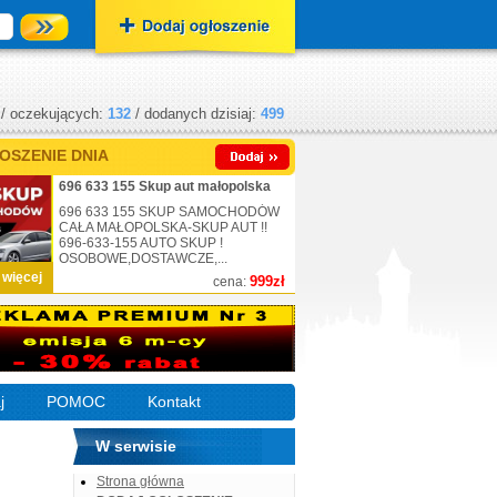
/ oczekujących:
132
/ dodanych dzisiaj:
499
OSZENIE DNIA
696 633 155 Skup aut małopolska
696 633 155 SKUP SAMOCHODÓW
CAŁA MAŁOPOLSKA-SKUP AUT !!
696-633-155 AUTO SKUP !
OSOBOWE,DOSTAWCZE,...
 więcej
999zł
cena:
j
POMOC
Kontakt
W serwisie
Strona główna