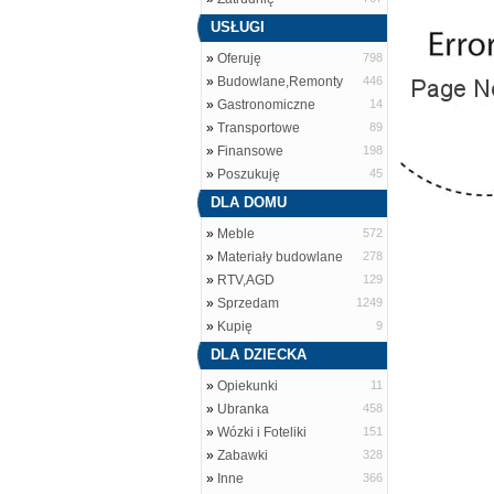
USŁUGI
»
Oferuję
798
»
Budowlane,Remonty
446
»
Gastronomiczne
14
»
Transportowe
89
»
Finansowe
198
»
Poszukuję
45
DLA DOMU
»
Meble
572
»
Materiały budowlane
278
»
RTV,AGD
129
»
Sprzedam
1249
»
Kupię
9
DLA DZIECKA
»
Opiekunki
11
»
Ubranka
458
»
Wózki i Foteliki
151
»
Zabawki
328
»
Inne
366