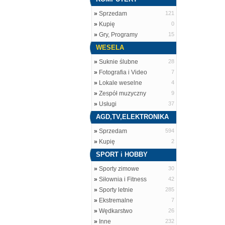
»
Sprzedam
121
»
Kupię
0
»
Gry, Programy
15
WESELA
»
Suknie ślubne
28
»
Fotografia i Video
7
»
Lokale weselne
4
»
Zespół muzyczny
9
»
Usługi
37
AGD,TV,ELEKTRONIKA
»
Sprzedam
594
»
Kupię
2
SPORT i HOBBY
»
Sporty zimowe
30
»
Siłownia i Fitness
42
»
Sporty letnie
285
»
Ekstremalne
7
»
Wędkarstwo
26
»
Inne
232