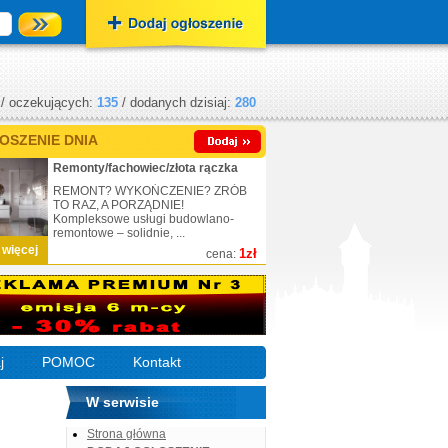
/ oczekujących:
135
/ dodanych dzisiaj:
280
OSZENIE DNIA
Remonty/fachowiec/złota rączka
REMONT? WYKOŃCZENIE? ZRÓB
TO RAZ, A PORZĄDNIE!
Kompleksowe usługi budowlano-
remontowe – solidnie, ...
 więcej
1zł
cena:
j
POMOC
Kontakt
W serwisie
Strona główna