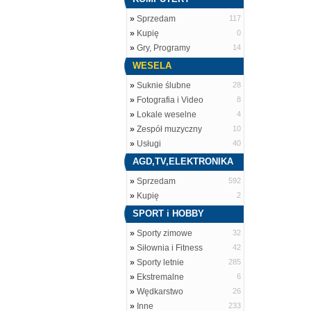
»
Sprzedam
117
»
Kupię
0
»
Gry, Programy
14
WESELA
»
Suknie ślubne
28
»
Fotografia i Video
8
»
Lokale weselne
4
»
Zespół muzyczny
10
»
Usługi
40
AGD,TV,ELEKTRONIKA
»
Sprzedam
592
»
Kupię
2
SPORT i HOBBY
»
Sporty zimowe
32
»
Siłownia i Fitness
42
»
Sporty letnie
285
»
Ekstremalne
6
»
Wędkarstwo
26
»
Inne
233