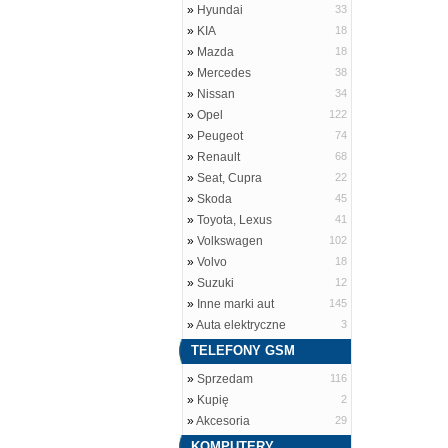
»
Hyundai
33
»
KIA
18
»
Mazda
18
»
Mercedes
38
»
Nissan
34
»
Opel
122
»
Peugeot
74
»
Renault
68
»
Seat, Cupra
22
»
Skoda
45
»
Toyota, Lexus
41
»
Volkswagen
102
»
Volvo
18
»
Suzuki
12
»
Inne marki aut
145
»
Auta elektryczne
3
TELEFONY GSM
»
Sprzedam
116
»
Kupię
2
»
Akcesoria
29
KOMPUTERY