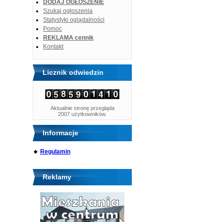
DODAJ OGŁOSZENIE
Szukaj ogłoszenia
Statystyki oglądalności
Pomoc
REKLAMA cennik
Kontakt
Licznik odwiedzin
Aktualnie stronę przegląda
2007 użytkowników.
Informacje
🔹
Regulamin
Reklamy