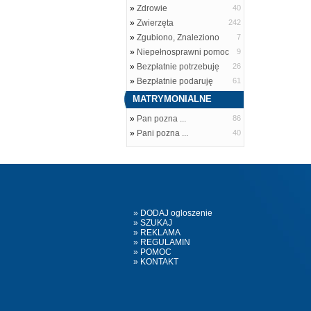
»
Zdrowie
40
»
Zwierzęta
242
»
Zgubiono, Znaleziono
7
»
Niepełnosprawni pomoc
9
»
Bezpłatnie potrzebuję
26
»
Bezpłatnie podaruję
61
MATRYMONIALNE
»
Pan pozna ...
86
»
Pani pozna ...
40
» DODAJ ogloszenie
» SZUKAJ
» REKLAMA
» REGULAMIN
» POMOC
» KONTAKT