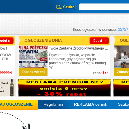
Ilość ogłoszeń w serwisie:
15757
OGŁOSZENIE DNIA
OGŁ
ów !
Twoje Zaufane Źródło Prywatnego Finansowania
CHODÓW
Prywatna pożyczka, wsparcie
T !!
finansowe, gdy najbardziej go
potrzebujesz Znalazłeś się w trudnej
syt...
Zobacz więcej
Zobacz
99999zł
1zł
cena:
AJ OGŁOSZENIE
Regulamin
REKLAMA
cennik
Szuka