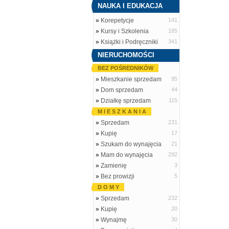
NAUKA I EDUKACJA
»
Korepetycje
141
»
Kursy i Szkolenia
185
»
Książki i Podręczniki
341
NIERUCHOMOŚCI
BEZ POŚREDNIKÓW
»
Mieszkanie sprzedam
95
»
Dom sprzedam
44
»
Działkę sprzedam
115
M I E S Z K A N I A
»
Sprzedam
231
»
Kupię
17
»
Szukam do wynajęcia
21
»
Mam do wynajęcia
292
»
Zamienię
3
»
Bez prowizji
5
D O M Y
»
Sprzedam
232
»
Kupię
20
»
Wynajmę
30