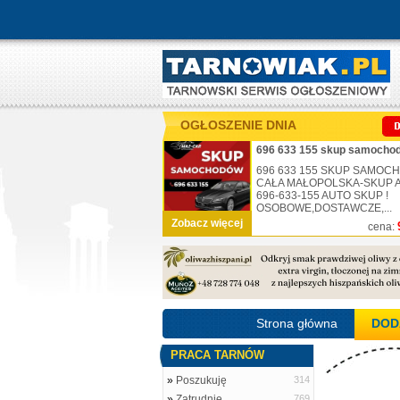
OGŁOSZENIE DNIA
696 633 155 skup samochod
696 633 155 SKUP SAMO
CAŁA MAŁOPOLSKA-SKUP AU
696-633-155 AUTO SKUP !
OSOBOWE,DOSTAWCZE,...
Zobacz więcej
cena:
Strona główna
DOD
PRACA TARNÓW
»
Poszukuję
314
»
Zatrudnię
769