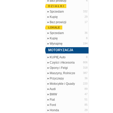
»
Bez prowizji
4
D Z I A Ł K I
»
Sprzedam
332
»
Kupię
29
»
Bez prowizji
17
LOKALE
»
Sprzedam
36
»
Kupię
8
»
Wynajmę
194
MOTORYZACJA
»
KUPIĘ Auto
8
»
Części i Akcesoria
806
»
Opony i Felgi
318
»
Maszyny, Rolnicze
387
»
Przyczepy
36
»
Motocykle i Quady
220
»
Audi
89
»
BMW
47
»
Fiat
51
»
Ford
85
»
Honda
29