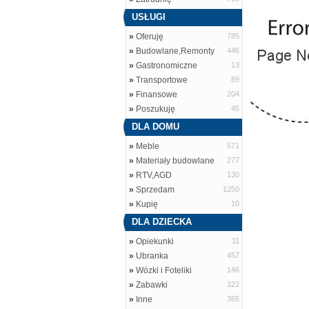
USŁUGI
»
Oferuję
785
»
Budowlane,Remonty
446
»
Gastronomiczne
13
»
Transportowe
89
»
Finansowe
204
»
Poszukuję
45
DLA DOMU
»
Meble
571
»
Materiały budowlane
277
»
RTV,AGD
130
»
Sprzedam
1250
»
Kupię
10
DLA DZIECKA
»
Opiekunki
11
»
Ubranka
457
»
Wózki i Foteliki
146
»
Zabawki
322
»
Inne
365