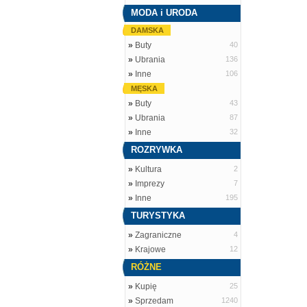
MODA i URODA
DAMSKA
»
Buty
40
»
Ubrania
136
»
Inne
106
MĘSKA
»
Buty
43
»
Ubrania
87
»
Inne
32
ROZRYWKA
»
Kultura
2
»
Imprezy
7
»
Inne
195
TURYSTYKA
»
Zagraniczne
4
»
Krajowe
12
RÓŻNE
»
Kupię
25
»
Sprzedam
1240