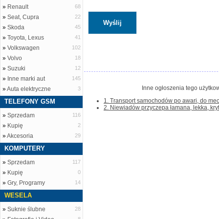
»
Renault
68
»
Seat, Cupra
22
»
Skoda
45
»
Toyota, Lexus
41
»
Volkswagen
102
»
Volvo
18
»
Suzuki
12
»
Inne marki aut
145
Inne ogłoszenia tego użytkow
»
Auta elektryczne
3
1. Transport samochodów po awari, do mech
TELEFONY GSM
2. Niewiadów przyczepa łamana, lekka, kry
»
Sprzedam
116
»
Kupię
2
»
Akcesoria
29
KOMPUTERY
»
Sprzedam
117
»
Kupię
0
»
Gry, Programy
14
WESELA
»
Suknie ślubne
28