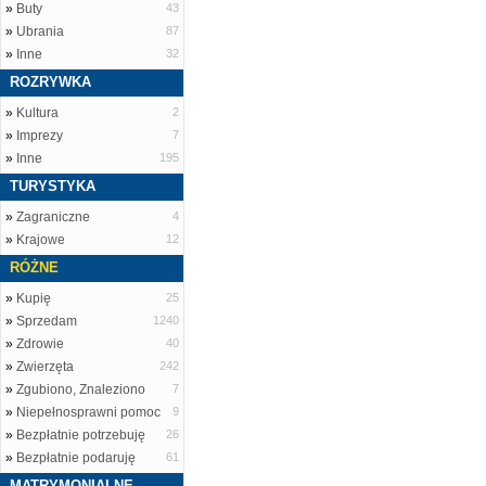
»
Buty
43
»
Ubrania
87
»
Inne
32
ROZRYWKA
»
Kultura
2
»
Imprezy
7
»
Inne
195
TURYSTYKA
»
Zagraniczne
4
»
Krajowe
12
RÓŻNE
»
Kupię
25
»
Sprzedam
1240
»
Zdrowie
40
»
Zwierzęta
242
»
Zgubiono, Znaleziono
7
»
Niepełnosprawni pomoc
9
»
Bezpłatnie potrzebuję
26
»
Bezpłatnie podaruję
61
MATRYMONIALNE