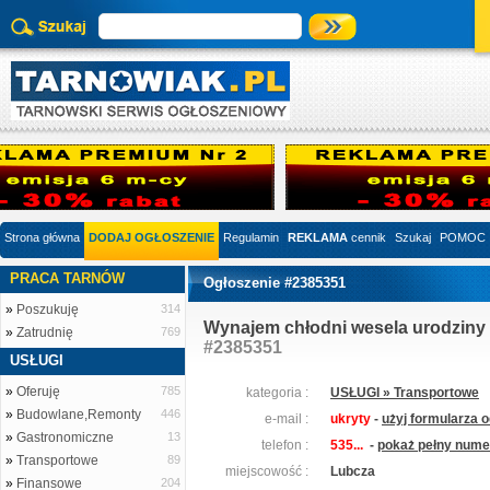
Strona główna
DODAJ OGŁOSZENIE
Regulamin
REKLAMA
cennik
Szukaj
POMOC
PRACA TARNÓW
Ogłoszenie #2385351
»
Poszukuję
314
Wynajem chłodni wesela urodziny
»
Zatrudnię
769
#2385351
USŁUGI
»
Oferuję
785
kategoria :
USŁUGI » Transportowe
»
Budowlane,Remonty
446
e-mail :
ukryty
-
użyj formularza 
»
Gastronomiczne
13
telefon :
535...
-
pokaż pełny numer
»
Transportowe
89
miejscowość :
Lubcza
»
Finansowe
204