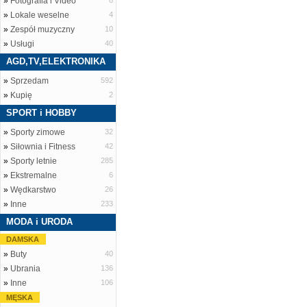
»
Fotografia i Video
8
»
Lokale weselne
4
»
Zespół muzyczny
10
»
Usługi
40
AGD,TV,ELEKTRONIKA
»
Sprzedam
592
»
Kupię
2
SPORT i HOBBY
»
Sporty zimowe
32
»
Siłownia i Fitness
42
»
Sporty letnie
285
»
Ekstremalne
6
»
Wędkarstwo
26
»
Inne
233
MODA i URODA
DAMSKA
»
Buty
40
»
Ubrania
136
»
Inne
106
MĘSKA