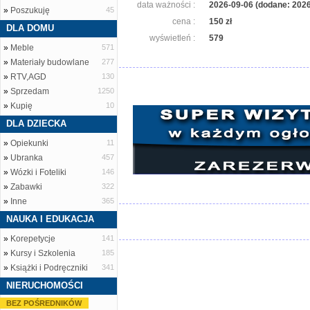
data ważności :
2026-09-06 (dodane: 2026
»
Poszukuję
45
cena :
150 zł
DLA DOMU
wyświetleń :
579
»
Meble
571
»
Materiały budowlane
277
»
RTV,AGD
130
»
Sprzedam
1250
»
Kupię
10
DLA DZIECKA
»
Opiekunki
11
»
Ubranka
457
»
Wózki i Foteliki
146
»
Zabawki
322
»
Inne
365
NAUKA I EDUKACJA
»
Korepetycje
141
»
Kursy i Szkolenia
185
»
Książki i Podręczniki
341
NIERUCHOMOŚCI
BEZ POŚREDNIKÓW