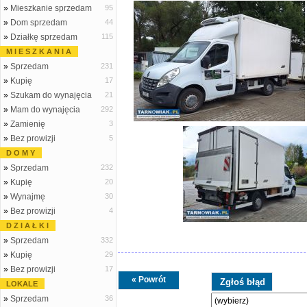
»
Mieszkanie sprzedam
95
»
Dom sprzedam
44
»
Działkę sprzedam
115
M I E S Z K A N I A
»
Sprzedam
231
»
Kupię
17
»
Szukam do wynajęcia
21
»
Mam do wynajęcia
292
»
Zamienię
3
»
Bez prowizji
5
D O M Y
»
Sprzedam
232
»
Kupię
20
»
Wynajmę
30
»
Bez prowizji
4
D Z I A Ł K I
»
Sprzedam
332
»
Kupię
29
»
Bez prowizji
17
« Powrót
LOKALE
»
Sprzedam
36