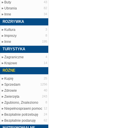
»
Buty
43
»
Ubrania
82
»
Inne
34
ROZRYWKA
»
Kultura
3
»
Imprezy
8
»
Inne
195
TURYSTYKA
»
Zagraniczne
4
»
Krajowe
14
RÓŻNE
»
Kupię
25
»
Sprzedam
1256
»
Zdrowie
40
»
Zwierzęta
243
»
Zgubiono, Znaleziono
8
»
Niepełnosprawni pomoc
12
»
Bezpłatnie potrzebuję
24
»
Bezpłatnie podaruję
62
MATRYMONIALNE