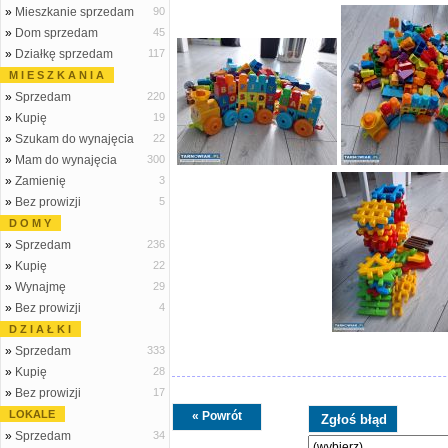
»
Mieszkanie sprzedam
90
»
Dom sprzedam
45
»
Działkę sprzedam
117
M I E S Z K A N I A
»
Sprzedam
220
»
Kupię
19
»
Szukam do wynajęcia
22
»
Mam do wynajęcia
300
»
Zamienię
3
»
Bez prowizji
5
D O M Y
»
Sprzedam
236
»
Kupię
22
»
Wynajmę
29
»
Bez prowizji
4
D Z I A Ł K I
»
Sprzedam
333
»
Kupię
28
»
Bez prowizji
17
LOKALE
« Powrót
»
Sprzedam
34