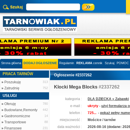
Strona główna
DODAJ OGŁOSZENIE
Regulamin
REKLAMA
cennik
Szukaj
POMOC
PRACA TARNÓW
Ogłoszenie #2337262
»
Poszukuję
313
Klocki Mega Blocks
#2337262
»
Zatrudnię
752
USŁUGI
kategoria :
DLA DZIECKA » Zabawki
»
Oferuję
780
e-mail :
ukryty
-
użyj formularza 
»
Budowlane,Remonty
442
telefon :
725...
-
pokaż pełny numer
»
Gastronomiczne
14
miejscowość :
Mościce / tarnów
»
Transportowe
88
data ważności :
2026-08-16 (dodane: 2026
»
Finansowe
231