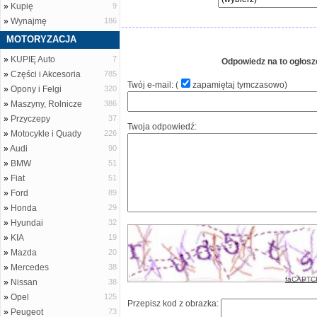
»
Kupię
9
»
Wynajmę
186
MOTORYZACJA
»
KUPIĘ Auto
7
Odpowiedz na to ogłosz
»
Części i Akcesoria
785
Twój e-mail: (
zapamiętaj tymczasowo
)
»
Opony i Felgi
320
»
Maszyny, Rolnicze
386
»
Przyczepy
37
Twoja odpowiedź:
»
Motocykle i Quady
226
»
Audi
90
»
BMW
51
»
Fiat
51
»
Ford
89
»
Honda
29
»
Hyundai
32
»
KIA
19
»
Mazda
20
»
Mercedes
38
faCAPTC
»
Nissan
38
»
Opel
125
Przepisz kod z obrazka:
»
Peugeot
73