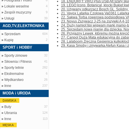
»
Fotografia i Video
8
18. ENDORFY VIRO Plus USB Alt szary słuc
19. LEGO Icons, Botanical, klocki Bukiet kw
»
Lokale weselne
4
20. Używany odkurzacz Bosch GL. Solidny 
»
Zespół muzyczny
9
21. Vayox Latarka Czołowa Va0361 Latarka j
22. Sakwa Torba rowerowa podsiodłowa VA
»
Usługi
39
23. Novus Zszywacz J-25 na zszywki A 4-1
24. Duży namiot tipi wigwam marki mamo-ta
AGD,TV,ELEKTRONIKA
25. Sprzedam nową nianię dla dziecka. Now
26. Przyjazny Lewek, któremu można kręcić
»
Sprzedam
604
27. Canpol Duża Mata edukacyjna do zabaw
»
Kupię
2
28. Lalaboom Zręczna Gąsienica kulkoklock
29. Kasa Smoby i zmywarka Alefun Kasa i z
SPORT i HOBBY
»
Sporty zimowe
32
»
Siłownia i Fitness
41
»
Sporty letnie
282
»
Ekstremalne
6
»
Wędkarstwo
26
»
Inne
237
MODA i URODA
DAMSKA
»
Buty
37
»
Ubrania
124
»
Inne
113
MĘSKA