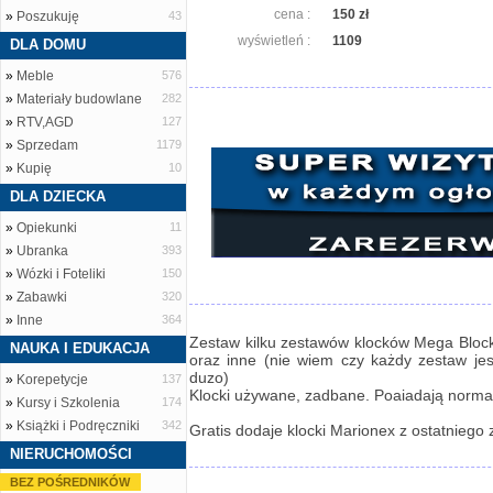
cena :
150 zł
»
Poszukuję
43
wyświetleń :
1109
DLA DOMU
»
Meble
576
»
Materiały budowlane
282
»
RTV,AGD
127
»
Sprzedam
1179
»
Kupię
10
DLA DZIECKA
»
Opiekunki
11
»
Ubranka
393
»
Wózki i Foteliki
150
»
Zabawki
320
»
Inne
364
Zestaw kilku zestawów klocków Mega Bloc
NAUKA I EDUKACJA
oraz inne (nie wiem czy każdy zestaw jes
duzo)
»
Korepetycje
137
Klocki używane, zadbane. Poaiadają norma
»
Kursy i Szkolenia
174
»
Książki i Podręczniki
342
Gratis dodaje klocki Marionex z ostatniego z
NIERUCHOMOŚCI
BEZ POŚREDNIKÓW