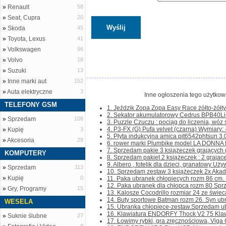
»
Renault
58
»
Seat, Cupra
20
»
Skoda
45
»
Toyota, Lexus
41
»
Volkswagen
96
»
Volvo
18
»
Suzuki
13
»
Inne marki aut
152
»
Auta elektryczne
3
Inne ogłoszenia tego użytkown
TELEFONY GSM
1. Jeździk Zopa Zopa Easy Race żółto-żółty
2. Sekator akumulatorowy Cedrus BPB40Li-s
»
Sprzedam
108
3. Puzzle Czuczu : pociąg do liczenia, wóz s
4. P3-FX (G) Pufa velvet (czarna) Wymiary: -
»
Kupię
3
5. Płyta indukcyjna amica pit6542phtsun 3.0
»
Akcesoria
29
6. rower marki Plumbike model LA DONNA K
7. Sprzedam pakie 3 książeczek grających (w
KOMPUTERY
8. Sprzedam pakiet 2 książeczek : 2 grajace 
9. Albero , fotelik dla dzieci, granatowy Uży
»
Sprzedam
113
10. Sprzedam zestaw 3 książeczek 2x Akade
»
Kupię
0
11. Paka ubranek chłopiecych rozm 86 cm. P
12. Paka ubranek dla chłopca rozm 80 Sprz
»
Gry, Programy
15
13. Kalosze Cocodrillo rozmiar 24 ze świec
14. Buty sportowe Batman rozm 26. Syn ubrał 
WESELA
15. Ubranka chłopiece-zestaw.Sprzedam ubr
16. Klawiatura ENDORFY Thock V2 75 Klaw
»
Suknie ślubne
27
17. Łowimy rybki, gra zręcznościowa, Viga G