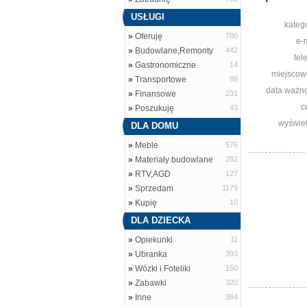
USŁUGI
katego
»
Oferuję
780
e-m
»
Budowlane,Remonty
442
tel
»
Gastronomiczne
14
miejscow
»
Transportowe
88
data ważno
»
Finansowe
231
c
»
Poszukuję
43
wyświet
DLA DOMU
»
Meble
576
»
Materiały budowlane
282
»
RTV,AGD
127
»
Sprzedam
1179
»
Kupię
10
DLA DZIECKA
»
Opiekunki
11
»
Ubranka
393
»
Wózki i Foteliki
150
»
Zabawki
320
»
Inne
364