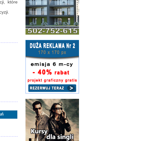
i, które
yzji.
uń