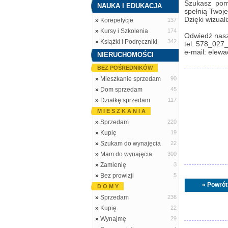
Szukasz pom
NAUKA I EDUKACJA
spełnią Twoj
Dzięki wizual
»
Korepetycje
137
»
Kursy i Szkolenia
174
Odwiedź naszą
»
Książki i Podręczniki
342
tel. 578_027
e-mail: elewa
NIERUCHOMOŚCI
BEZ POŚREDNIKÓW
»
Mieszkanie sprzedam
90
»
Dom sprzedam
45
»
Działkę sprzedam
117
M I E S Z K A N I A
»
Sprzedam
220
»
Kupię
19
»
Szukam do wynajęcia
22
»
Mam do wynajęcia
300
»
Zamienię
3
»
Bez prowizji
5
« Powrót
D O M Y
»
Sprzedam
236
»
Kupię
22
»
Wynajmę
29