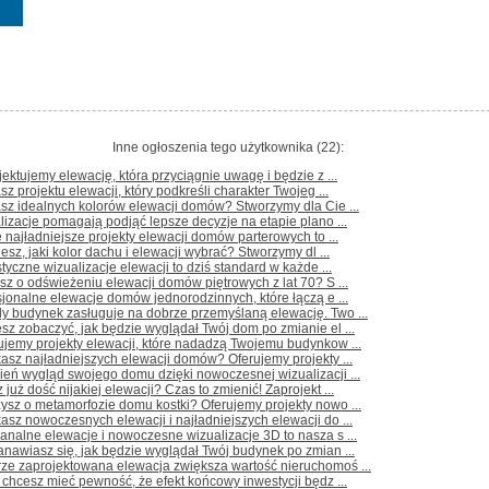
Inne ogłoszenia tego użytkownika (22):
jektujemy elewację, która przyciągnie uwagę i będzie z ...
sz projektu elewacji, który podkreśli charakter Twojeg ...
sz idealnych kolorów elewacji domów? Stworzymy dla Cie ...
lizacje pomagają podjąć lepsze decyzje na etapie plano ...
 najładniejsze projekty elewacji domów parterowych to ...
iesz, jaki kolor dachu i elewacji wybrać? Stworzymy dl ...
styczne wizualizacje elewacji to dziś standard w każde ...
sz o odświeżeniu elewacji domów piętrowych z lat 70? S ...
sjonalne elewacje domów jednorodzinnych, które łączą e ...
y budynek zasługuje na dobrze przemyślaną elewację. Two ...
sz zobaczyć, jak będzie wyglądał Twój dom po zmianie el ...
ujemy projekty elewacji, które nadadzą Twojemu budynkow ...
asz najładniejszych elewacji domów? Oferujemy projekty ...
eń wygląd swojego domu dzięki nowoczesnej wizualizacji ...
 już dość nijakiej elewacji? Czas to zmienić! Zaprojekt ...
ysz o metamorfozie domu kostki? Oferujemy projekty nowo ...
asz nowoczesnych elewacji i najładniejszych elewacji do ...
analne elewacje i nowoczesne wizualizacje 3D to nasza s ...
anawiasz się, jak będzie wyglądał Twój budynek po zmian ...
rze zaprojektowana elewacja zwiększa wartość nieruchomoś ...
i chcesz mieć pewność, że efekt końcowy inwestycji będz ...