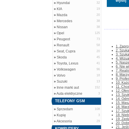
»
Hyundai
32
»
KIA
19
»
Mazda
20
»
Mercedes
38
»
Nissan
38
»
Opel
125
»
Peugeot
73
»
Renault
58
1. Zapro
2. Szuka
»
Seat, Cupra
20
3. Szuka
»
Skoda
45
4. Wizua
5. Nasze
»
Toyota, Lexus
41
6. Nie w
»
Volkswagen
96
7. Reali
8. Marzy
»
Volvo
18
9. Profe
»
Suzuki
13
10. Każd
11. Chce
»
Inne marki aut
152
12. Ofer
»
Auta elektryczne
3
13. Szuk
14. Odmi
TELEFONY GSM
15. Masz
16. Marz
»
Sprzedam
108
17. Szuk
18. Nieb
»
Kupię
3
19. Zast
»
Akcesoria
29
20. Dob
21. Jeśl
KOMPUTERY