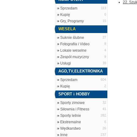
22. Szuk
»
Sprzedam
113
»
Kupię
0
»
Gry, Programy
15
WESELA
»
Suknie ślubne
27
»
Fotografia i Video
8
»
Lokale weselne
4
»
Zespół muzyczny
9
»
Usługi
39
AGD,TV,ELEKTRONIKA
»
Sprzedam
604
»
Kupię
2
SPORT i HOBBY
»
Sporty zimowe
32
»
Siłownia i Fitness
41
»
Sporty letnie
282
»
Ekstremalne
6
»
Wędkarstwo
26
»
Inne
237