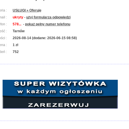
ria :
USŁUGI » Oferuję
ail :
ukryty
-
użyj formularza odpowiedzi
efon :
578...
-
pokaż pełny numer telefonu
ość :
Tarnów
ści :
2026-08-14 (dodane: 2026-06-15 08:58)
ena :
1 zł
leń :
752