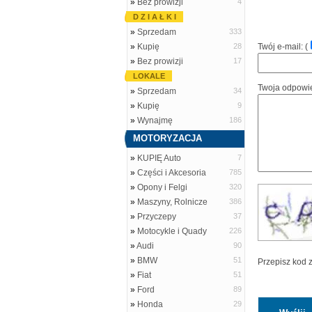
»
Bez prowizji
4
D Z I A Ł K I
»
Sprzedam
333
»
Kupię
28
Twój e-mail: (
»
Bez prowizji
17
LOKALE
Twoja odpowi
»
Sprzedam
34
»
Kupię
9
»
Wynajmę
186
MOTORYZACJA
»
KUPIĘ Auto
7
»
Części i Akcesoria
785
»
Opony i Felgi
320
»
Maszyny, Rolnicze
386
»
Przyczepy
37
»
Motocykle i Quady
226
»
Audi
90
»
BMW
51
Przepisz kod 
»
Fiat
51
»
Ford
89
»
Honda
29