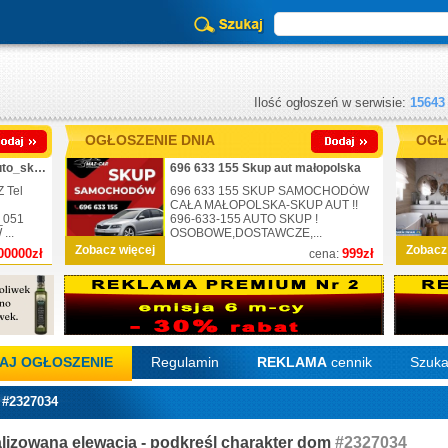
Ilość ogłoszeń w serwisie:
15643
OGŁOSZENIE DNIA
OGŁ
725-430-051_kupię każde auto_skup_nr.1
696 633 155 Skup aut małopolska
 Tel
696 633 155 SKUP SAMOCHODÓW
CAŁA MAŁOPOLSKA-SKUP AUT !!
_051
696-633-155 AUTO SKUP !
..
OSOBOWE,DOSTAWCZE,...
Zobacz więcej
Zobacz
00000zł
999zł
cena:
AJ OGŁOSZENIE
Regulamin
REKLAMA
cennik
Szuka
 #2327034
lizowana elewacja - podkreśl charakter dom
#2327034