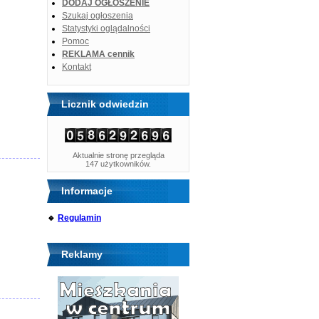
DODAJ OGŁOSZENIE
Szukaj ogłoszenia
Statystyki oglądalności
Pomoc
REKLAMA cennik
Kontakt
Licznik odwiedzin
Aktualnie stronę przegląda
147 użytkowników.
Informacje
🔹
Regulamin
Reklamy