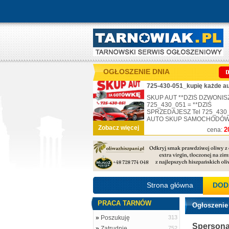
OGŁOSZENIE DNIA
SKUP AUT **DZIŚ DZWONISZ
725_430_051 = **DZIŚ
SPRZEDAJESZ Tel 725_430
AUTO SKUP SAMOCHODÓW .
Zobacz więcej
2
cena:
Strona główna
DOD
PRACA TARNÓW
Ogłoszenie
»
Poszukuję
313
Spersona
»
Zatrudnię
752