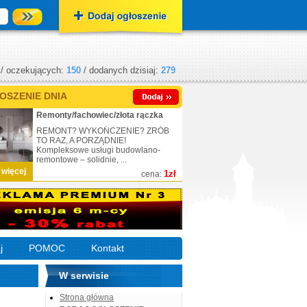
/ oczekujących:
150
/ dodanych dzisiaj:
279
OSZENIE DNIA
Remonty/fachowiec/złota rączka
REMONT? WYKOŃCZENIE? ZRÓB
TO RAZ, A PORZĄDNIE!
Kompleksowe usługi budowlano-
remontowe – solidnie, ...
 więcej
1zł
cena:
j
POMOC
Kontakt
W serwisie
Strona główna