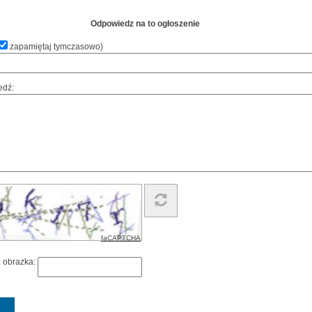
Odpowiedz na to ogłoszenie
zapamiętaj tymczasowo
)
edź:
faCAPTCHA
z obrazka: