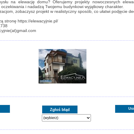
ysłu na elewację domu? Oferujemy projekty nowoczesnych elewacj
e oczekiwania i nadadzą Twojemu budynkowi wyjątkowy charakter.
izacjom, zobaczysz projekt w realistyczny sposób, co ułatwi podjęcie dec
 stronę https://elewacyjnie.pl/
_738
cyjnie(at)gmail.com
Us