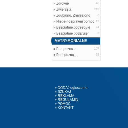
»
Zdrowie
40
»
Zwierzęta
243
»
Zgubiono, Znaleziono
8
»
Niepełnosprawni pomoc
12
»
Bezpłatnie potrzebuję
24
»
Bezpłatnie podaruję
62
MATRYMONIALNE
»
Pan pozna ...
107
»
Pani pozna ...
65
» DODAJ ogloszenie
» SZUKAJ
» REKLAMA
» REGULAMIN
» POMOC
» KONTAKT