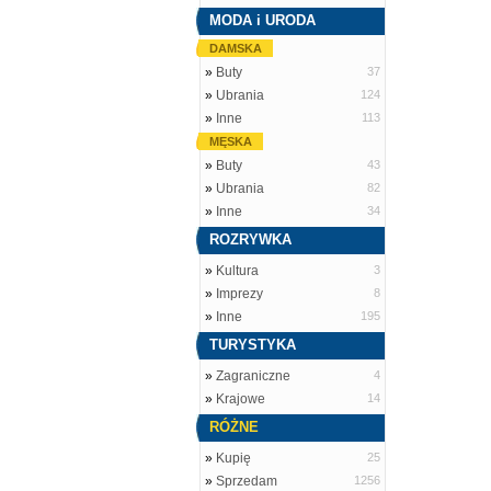
MODA i URODA
DAMSKA
»
Buty
37
»
Ubrania
124
»
Inne
113
MĘSKA
»
Buty
43
»
Ubrania
82
»
Inne
34
ROZRYWKA
»
Kultura
3
»
Imprezy
8
»
Inne
195
TURYSTYKA
»
Zagraniczne
4
»
Krajowe
14
RÓŻNE
»
Kupię
25
»
Sprzedam
1256