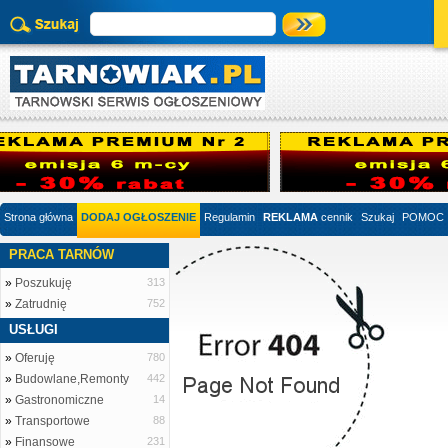
Strona główna
DODAJ OGŁOSZENIE
Regulamin
REKLAMA
cennik
Szukaj
POMOC
PRACA TARNÓW
»
Poszukuję
313
»
Zatrudnię
752
USŁUGI
»
Oferuję
780
»
Budowlane,Remonty
442
»
Gastronomiczne
14
»
Transportowe
88
»
Finansowe
231