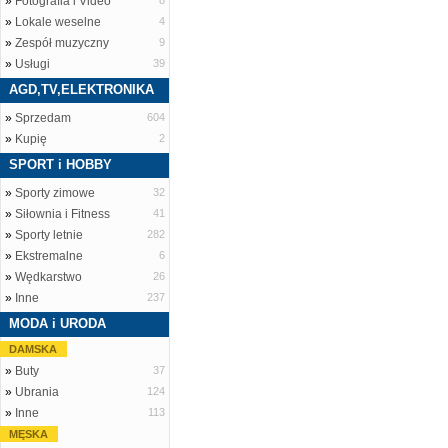
»
Fotografia i Video
8
»
Lokale weselne
4
»
Zespół muzyczny
9
»
Usługi
39
AGD,TV,ELEKTRONIKA
»
Sprzedam
604
»
Kupię
2
SPORT i HOBBY
»
Sporty zimowe
32
»
Siłownia i Fitness
41
»
Sporty letnie
282
»
Ekstremalne
6
»
Wędkarstwo
26
»
Inne
237
MODA i URODA
DAMSKA
»
Buty
37
»
Ubrania
124
»
Inne
113
MĘSKA