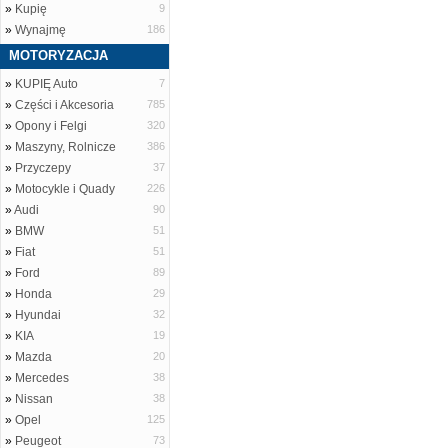
»
Kupię
9
»
Wynajmę
186
MOTORYZACJA
»
KUPIĘ Auto
7
»
Części i Akcesoria
785
»
Opony i Felgi
320
»
Maszyny, Rolnicze
386
»
Przyczepy
37
»
Motocykle i Quady
226
»
Audi
90
»
BMW
51
»
Fiat
51
»
Ford
89
»
Honda
29
»
Hyundai
32
»
KIA
19
»
Mazda
20
»
Mercedes
38
»
Nissan
38
»
Opel
125
»
Peugeot
73