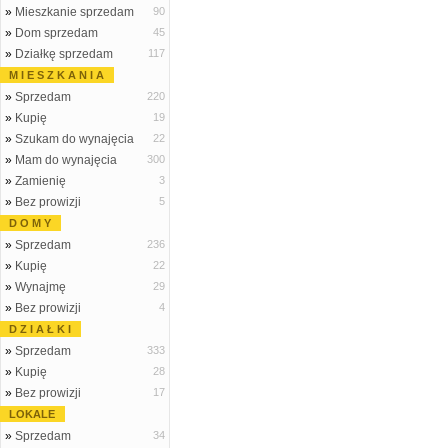
»
Mieszkanie sprzedam
90
»
Dom sprzedam
45
»
Działkę sprzedam
117
M I E S Z K A N I A
»
Sprzedam
220
»
Kupię
19
»
Szukam do wynajęcia
22
»
Mam do wynajęcia
300
»
Zamienię
3
»
Bez prowizji
5
D O M Y
»
Sprzedam
236
»
Kupię
22
»
Wynajmę
29
»
Bez prowizji
4
D Z I A Ł K I
»
Sprzedam
333
»
Kupię
28
»
Bez prowizji
17
LOKALE
»
Sprzedam
34