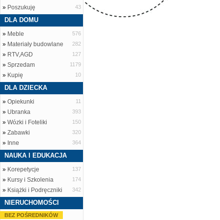
»
Poszukuję
43
DLA DOMU
»
Meble
576
»
Materiały budowlane
282
»
RTV,AGD
127
»
Sprzedam
1179
»
Kupię
10
DLA DZIECKA
»
Opiekunki
11
»
Ubranka
393
»
Wózki i Foteliki
150
»
Zabawki
320
»
Inne
364
NAUKA I EDUKACJA
»
Korepetycje
137
»
Kursy i Szkolenia
174
»
Książki i Podręczniki
342
NIERUCHOMOŚCI
BEZ POŚREDNIKÓW