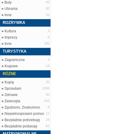
»
Buty
43
»
Ubrania
82
»
Inne
34
ROZRYWKA
»
Kultura
3
»
Imprezy
8
»
Inne
195
TURYSTYKA
»
Zagraniczne
4
»
Krajowe
14
RÓŻNE
»
Kupię
25
»
Sprzedam
1256
»
Zdrowie
40
»
Zwierzęta
243
»
Zgubiono, Znaleziono
8
»
Niepełnosprawni pomoc
12
»
Bezpłatnie potrzebuję
24
»
Bezpłatnie podaruję
62
MATRYMONIALNE