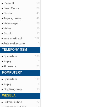
»
Renault
58
»
Seat, Cupra
20
»
Skoda
45
»
Toyota, Lexus
41
»
Volkswagen
96
»
Volvo
18
»
Suzuki
13
»
Inne marki aut
152
»
Auta elektryczne
3
TELEFONY GSM
»
Sprzedam
108
»
Kupię
3
»
Akcesoria
29
KOMPUTERY
»
Sprzedam
113
»
Kupię
0
»
Gry, Programy
15
WESELA
»
Suknie ślubne
27