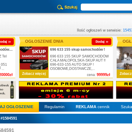
Ilość ogłoszeń w serwisie:
1545
OGŁOSZENIE DNIA
OGŁ
_725-430-051_skup samochodów_nr.1
696 633 155 skup samochodów !
 Tel
696 633 155 SKUP SAMOCHODÓW
CAŁA MAŁOPOLSKA-SKUP AUT !!
_051
696-633-155 AUTO SKUP !
..
OSOBOWE,DOSTAWCZE,...
Zobacz więcej
Zobacz
20000zł
99999zł
cena:
AJ OGŁOSZENIE
Regulamin
REKLAMA
cennik
Szuka
 #1584591
584591