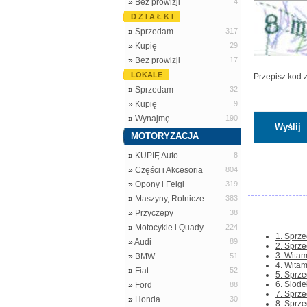
»
Bez prowizji
4
D Z I A Ł K I
»
Sprzedam
317
»
Kupię
29
»
Bez prowizji
17
LOKALE
Przepisz kod 
»
Sprzedam
32
»
Kupię
9
»
Wynajmę
190
MOTORYZACJA
»
KUPIĘ Auto
8
»
Części i Akcesoria
804
»
Opony i Felgi
319
»
Maszyny, Rolnicze
383
»
Przyczepy
38
»
Motocykle i Quady
224
1. Sprze
»
Audi
89
2. Sprze
3. Wita
»
BMW
51
4. Wita
»
Fiat
52
5. Sprze
6. Siode
»
Ford
88
7. Sprze
»
Honda
30
8. Sprze