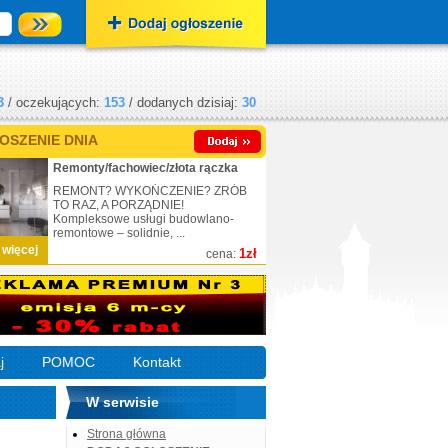
3
/ oczekujących:
153
/ dodanych dzisiaj:
30
OSZENIE DNIA
Remonty/fachowiec/złota rączka
REMONT? WYKOŃCZENIE? ZRÓB
TO RAZ, A PORZĄDNIE!
Kompleksowe usługi budowlano-
remontowe – solidnie, ...
 więcej
1zł
cena:
j
POMOC
Kontakt
W serwisie
Strona główna