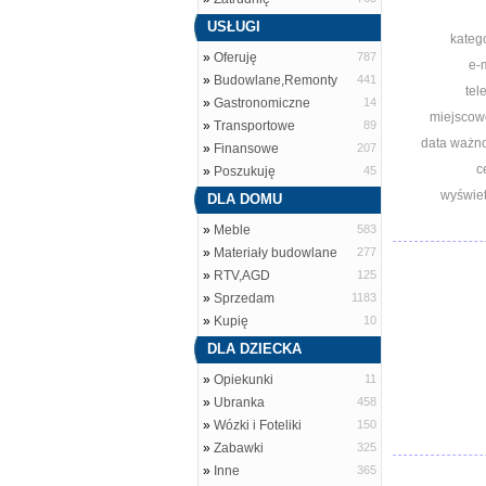
USŁUGI
katego
»
Oferuję
787
e-m
»
Budowlane,Remonty
441
tel
»
Gastronomiczne
14
miejscow
»
Transportowe
89
data ważno
»
Finansowe
207
c
»
Poszukuję
45
wyświet
DLA DOMU
»
Meble
583
»
Materiały budowlane
277
»
RTV,AGD
125
»
Sprzedam
1183
»
Kupię
10
DLA DZIECKA
»
Opiekunki
11
»
Ubranka
458
»
Wózki i Foteliki
150
»
Zabawki
325
»
Inne
365