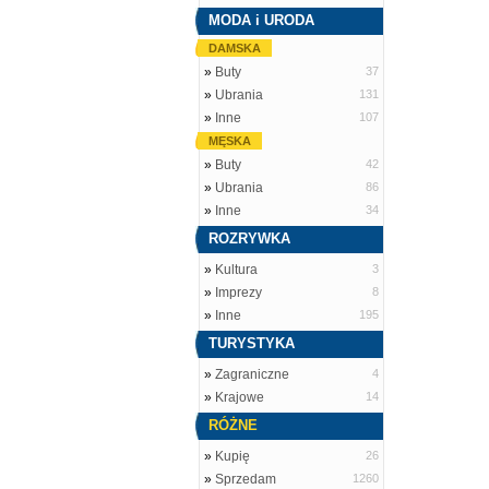
MODA i URODA
DAMSKA
»
Buty
37
»
Ubrania
131
»
Inne
107
MĘSKA
»
Buty
42
»
Ubrania
86
»
Inne
34
ROZRYWKA
»
Kultura
3
»
Imprezy
8
»
Inne
195
TURYSTYKA
»
Zagraniczne
4
»
Krajowe
14
RÓŻNE
»
Kupię
26
»
Sprzedam
1260