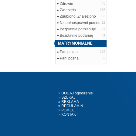
»
Zdrowie
40
»
Zwierzęta
235
»
Zgubiono, Znaleziono
8
»
Niepełnosprawni pomoc
12
»
Bezpłatnie potrzebuję
27
»
Bezpłatnie podaruję
61
MATRYMONIALNE
»
Pan pozna ...
102
»
Pani pozna ...
52
» DODAJ ogloszenie
» SZUKAJ
» REKLAMA
» REGULAMIN
» POMOC
» KONTAKT