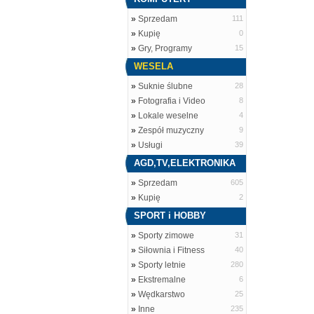
»
Sprzedam
111
»
Kupię
0
»
Gry, Programy
15
WESELA
»
Suknie ślubne
28
»
Fotografia i Video
8
»
Lokale weselne
4
»
Zespół muzyczny
9
»
Usługi
39
AGD,TV,ELEKTRONIKA
»
Sprzedam
605
»
Kupię
2
SPORT i HOBBY
»
Sporty zimowe
31
»
Siłownia i Fitness
40
»
Sporty letnie
280
»
Ekstremalne
6
»
Wędkarstwo
25
»
Inne
235