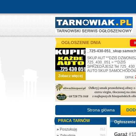
OGŁOSZENIE DNIA
SKUP AUT **DZIŚ DZWONISZ
725_430_051 = **DZIŚ
SPRZEDAJESZ Tel 725_430
AUTO SKUP SAMOCHODÓW .
Zobacz więcej
cena:
Strona główna
DOD
PRACA TARNÓW
Ogłoszenie
»
Poszukuję
312
Garaż
#1
»
Zatrudnię
765