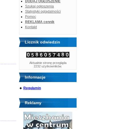
DODAJ OGŁOSZENIE
Szukaj ogłoszenia
Statystyki oglądalności
Pomoc
REKLAMA cennik
Kontakt
Licznik odwiedzin
Aktualnie stronę przegląda
2232 użytkowników.
Informacje
🔹
Regulamin
Reklamy