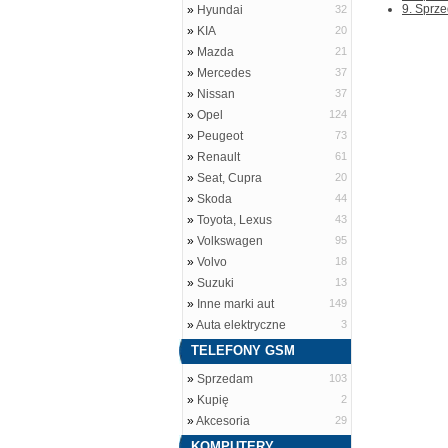
9. Sprze
»
Hyundai
32
»
KIA
20
»
Mazda
21
»
Mercedes
37
»
Nissan
37
»
Opel
124
»
Peugeot
73
»
Renault
61
»
Seat, Cupra
20
»
Skoda
44
»
Toyota, Lexus
43
»
Volkswagen
95
»
Volvo
18
»
Suzuki
13
»
Inne marki aut
149
»
Auta elektryczne
3
TELEFONY GSM
»
Sprzedam
103
»
Kupię
2
»
Akcesoria
29
KOMPUTERY