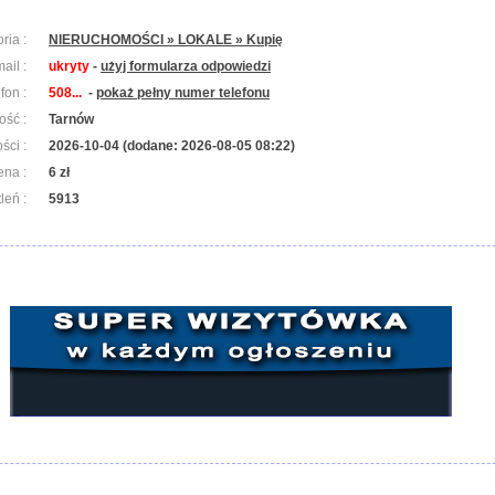
ria :
NIERUCHOMOŚCI » LOKALE » Kupię
ail :
ukryty
-
użyj formularza odpowiedzi
efon :
508...
-
pokaż pełny numer telefonu
ość :
Tarnów
ści :
2026-10-04 (dodane: 2026-08-05 08:22)
ena :
6 zł
leń :
5913