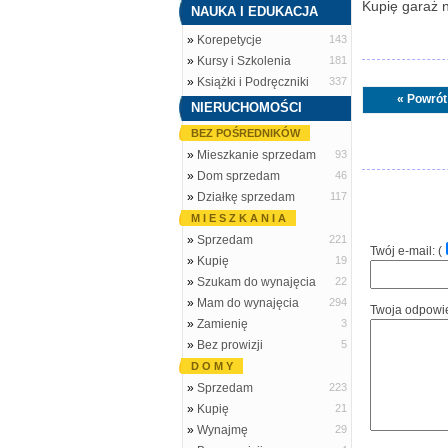
Kupię garaż 
NAUKA I EDUKACJA
»
Korepetycje
143
»
Kursy i Szkolenia
181
»
Książki i Podręczniki
337
« Powrót
NIERUCHOMOŚCI
BEZ POŚREDNIKÓW
»
Mieszkanie sprzedam
93
»
Dom sprzedam
46
»
Działkę sprzedam
117
M I E S Z K A N I A
»
Sprzedam
221
Twój e-mail: (
»
Kupię
19
»
Szukam do wynajęcia
22
»
Mam do wynajęcia
294
Twoja odpowi
»
Zamienię
3
»
Bez prowizji
5
D O M Y
»
Sprzedam
223
»
Kupię
21
»
Wynajmę
29