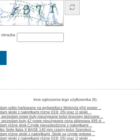
faCAPTCHA
z obrazka:
Inne ogłoszenia tego użytkownika (9):
dam szkło hartowane na wyświetlacz Motorola g54 power ...
dam słoiki z nakrętkami różne 033l ,05l oraz 1l słoiki ...
m sprzedam nowe buty nieużywane kolor brązowy skórzane ...
m sprzedam buty 42 nowe nieużywane cena sklepowa 499 zł ...
dam różne słoik.Czyste nieuszkodzone z nakrętkami ...
łko Selle Italia X-BASE 140 mm czarny kolor Szerokoś ...
dam różne słoiki z nakrętkami .Słoiki są czyste gotowe ...
dam słoiki z nakrętkami różne 033l ,05l oraz 1l słoiki ...