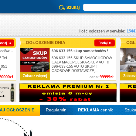
Ilość ogłoszeń w serwisie:
1544
OGŁOSZENIE DNIA
OGŁ
_725-430-051_skup samochodów_nr.1
696 633 155 skup samochodów !
 Tel
696 633 155 SKUP SAMOCHODÓW
CAŁA MAŁOPOLSKA-SKUP AUT !!
_051
696-633-155 AUTO SKUP !
..
OSOBOWE,DOSTAWCZE,...
Zobacz więcej
Zobacz
20000zł
99999zł
cena:
AJ OGŁOSZENIE
Regulamin
REKLAMA
cennik
Szuka