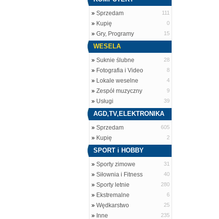
»
Sprzedam
111
»
Kupię
0
»
Gry, Programy
15
WESELA
»
Suknie ślubne
28
»
Fotografia i Video
8
»
Lokale weselne
4
»
Zespół muzyczny
9
»
Usługi
39
AGD,TV,ELEKTRONIKA
»
Sprzedam
605
»
Kupię
2
SPORT i HOBBY
»
Sporty zimowe
31
»
Siłownia i Fitness
40
»
Sporty letnie
280
»
Ekstremalne
6
»
Wędkarstwo
25
»
Inne
235