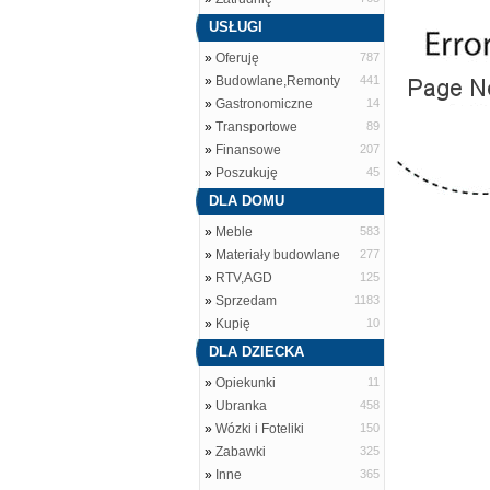
USŁUGI
»
Oferuję
787
»
Budowlane,Remonty
441
»
Gastronomiczne
14
»
Transportowe
89
»
Finansowe
207
»
Poszukuję
45
DLA DOMU
»
Meble
583
»
Materiały budowlane
277
»
RTV,AGD
125
»
Sprzedam
1183
»
Kupię
10
DLA DZIECKA
»
Opiekunki
11
»
Ubranka
458
»
Wózki i Foteliki
150
»
Zabawki
325
»
Inne
365