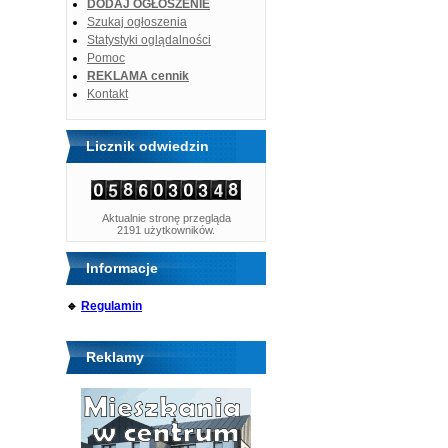
DODAJ OGŁOSZENIE
Szukaj ogłoszenia
Statystyki oglądalności
Pomoc
REKLAMA cennik
Kontakt
Licznik odwiedzin
Aktualnie stronę przegląda
2191 użytkowników.
Informacje
🔹
Regulamin
Reklamy