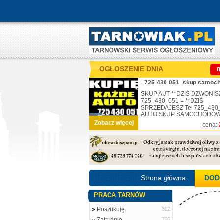
OGŁOSZENIE DNIA
SKUP AUT **DZIŚ DZWONISZ
725_430_051 = **DZIŚ
SPRZEDAJESZ Tel 725_430
AUTO SKUP SAMOCHODÓW .
Zobacz więcej
cena:
Strona główna
DOD
PRACA TARNÓW
»
Poszukuję
312
»
Zatrudnię
765