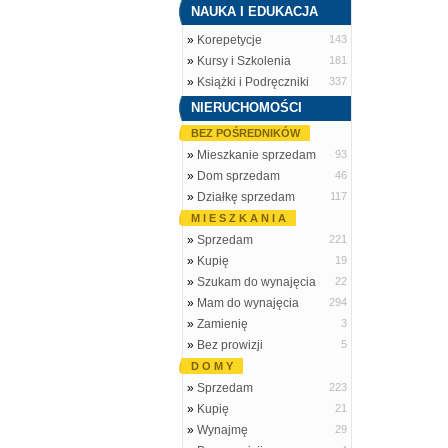
NAUKA I EDUKACJA
»
Korepetycje
143
»
Kursy i Szkolenia
181
»
Książki i Podręczniki
337
NIERUCHOMOŚCI
BEZ POŚREDNIKÓW
»
Mieszkanie sprzedam
93
»
Dom sprzedam
46
»
Działkę sprzedam
117
M I E S Z K A N I A
»
Sprzedam
221
»
Kupię
19
»
Szukam do wynajęcia
22
»
Mam do wynajęcia
294
»
Zamienię
3
»
Bez prowizji
5
D O M Y
»
Sprzedam
223
»
Kupię
21
»
Wynajmę
29