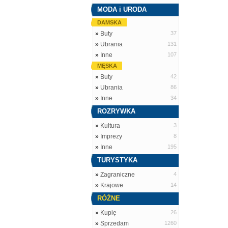
MODA i URODA
DAMSKA
»
Buty
37
»
Ubrania
131
»
Inne
107
MĘSKA
»
Buty
42
»
Ubrania
86
»
Inne
34
ROZRYWKA
»
Kultura
3
»
Imprezy
8
»
Inne
195
TURYSTYKA
»
Zagraniczne
4
»
Krajowe
14
RÓŻNE
»
Kupię
26
»
Sprzedam
1260