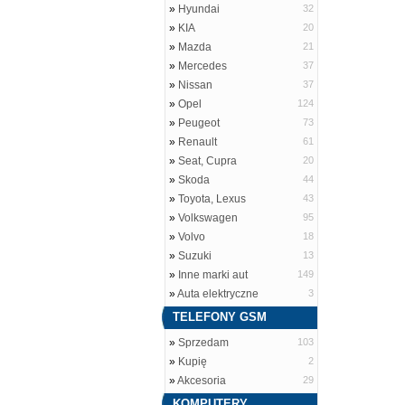
»
Hyundai
32
»
KIA
20
»
Mazda
21
»
Mercedes
37
»
Nissan
37
»
Opel
124
»
Peugeot
73
»
Renault
61
»
Seat, Cupra
20
»
Skoda
44
»
Toyota, Lexus
43
»
Volkswagen
95
»
Volvo
18
»
Suzuki
13
»
Inne marki aut
149
»
Auta elektryczne
3
TELEFONY GSM
»
Sprzedam
103
»
Kupię
2
»
Akcesoria
29
KOMPUTERY