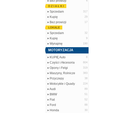
»
Bez prowizji
4
D Z I A Ł K I
»
Sprzedam
317
»
Kupię
29
»
Bez prowizji
17
LOKALE
»
Sprzedam
32
»
Kupię
9
»
Wynajmę
190
MOTORYZACJA
»
KUPIĘ Auto
8
»
Części i Akcesoria
804
»
Opony i Felgi
319
»
Maszyny, Rolnicze
383
»
Przyczepy
38
»
Motocykle i Quady
224
»
Audi
89
»
BMW
51
»
Fiat
52
»
Ford
88
»
Honda
30