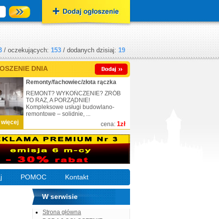
3
/ oczekujących:
153
/ dodanych dzisiaj:
19
OSZENIE DNIA
Remonty/fachowiec/złota rączka
REMONT? WYKOŃCZENIE? ZRÓB
TO RAZ, A PORZĄDNIE!
Kompleksowe usługi budowlano-
remontowe – solidnie, ...
 więcej
1zł
cena:
j
POMOC
Kontakt
W serwisie
Strona główna