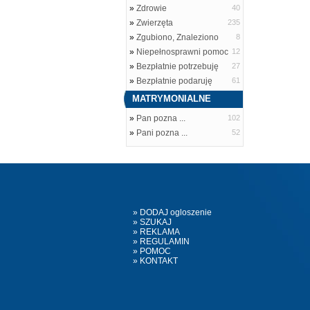
»
Zdrowie
40
»
Zwierzęta
235
»
Zgubiono, Znaleziono
8
»
Niepełnosprawni pomoc
12
»
Bezpłatnie potrzebuję
27
»
Bezpłatnie podaruję
61
MATRYMONIALNE
»
Pan pozna ...
102
»
Pani pozna ...
52
» DODAJ ogloszenie
» SZUKAJ
» REKLAMA
» REGULAMIN
» POMOC
» KONTAKT