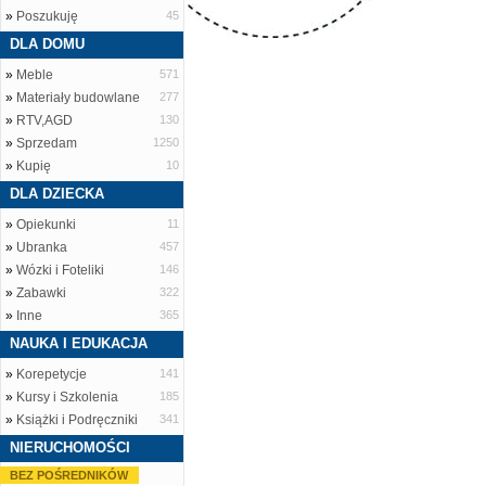
»
Poszukuję
45
DLA DOMU
»
Meble
571
»
Materiały budowlane
277
»
RTV,AGD
130
»
Sprzedam
1250
»
Kupię
10
DLA DZIECKA
»
Opiekunki
11
»
Ubranka
457
»
Wózki i Foteliki
146
»
Zabawki
322
»
Inne
365
NAUKA I EDUKACJA
»
Korepetycje
141
»
Kursy i Szkolenia
185
»
Książki i Podręczniki
341
NIERUCHOMOŚCI
BEZ POŚREDNIKÓW