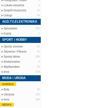
»
Fotografia i Video
8
»
Lokale weselne
4
»
Zespół muzyczny
10
»
Usługi
40
AGD,TV,ELEKTRONIKA
»
Sprzedam
592
»
Kupię
2
SPORT i HOBBY
»
Sporty zimowe
32
»
Siłownia i Fitness
42
»
Sporty letnie
285
»
Ekstremalne
6
»
Wędkarstwo
26
»
Inne
233
MODA i URODA
DAMSKA
»
Buty
40
»
Ubrania
136
»
Inne
106
MĘSKA