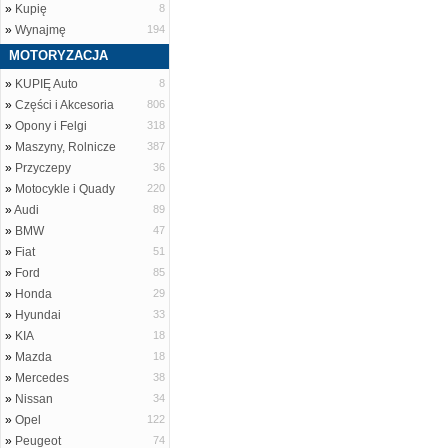
»
Kupię
8
»
Wynajmę
194
MOTORYZACJA
»
KUPIĘ Auto
8
»
Części i Akcesoria
806
»
Opony i Felgi
318
»
Maszyny, Rolnicze
387
»
Przyczepy
36
»
Motocykle i Quady
220
»
Audi
89
»
BMW
47
»
Fiat
51
»
Ford
85
»
Honda
29
»
Hyundai
33
»
KIA
18
»
Mazda
18
»
Mercedes
38
»
Nissan
34
»
Opel
122
»
Peugeot
74