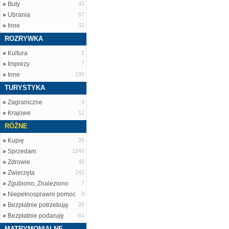
»
Buty
43
»
Ubrania
87
»
Inne
32
ROZRYWKA
»
Kultura
2
»
Imprezy
7
»
Inne
195
TURYSTYKA
»
Zagraniczne
4
»
Krajowe
12
RÓŻNE
»
Kupię
25
»
Sprzedam
1240
»
Zdrowie
40
»
Zwierzęta
242
»
Zgubiono, Znaleziono
7
»
Niepełnosprawni pomoc
9
»
Bezpłatnie potrzebuję
26
»
Bezpłatnie podaruję
61
MATRYMONIALNE