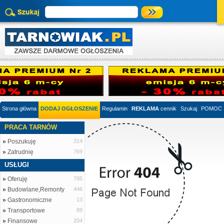
Strona główna
DODAJ OGŁOSZENIE
Regulamin
REKLAMA
cennik
Szukaj
POMOC
PRACA TARNÓW
»
Poszukuję
314
»
Zatrudnię
769
USŁUGI
»
Oferuję
785
»
Budowlane,Remonty
446
»
Gastronomiczne
13
»
Transportowe
89
»
Finansowe
204