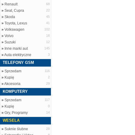
»
Renault
68
»
Seat, Cupra
22
»
Skoda
45
»
Toyota, Lexus
41
»
Volkswagen
102
»
Volvo
18
»
Suzuki
12
»
Inne marki aut
145
»
Auta elektryczne
3
TELEFONY GSM
»
Sprzedam
116
»
Kupię
2
»
Akcesoria
29
KOMPUTERY
»
Sprzedam
117
»
Kupię
0
»
Gry, Programy
14
WESELA
»
Suknie ślubne
28