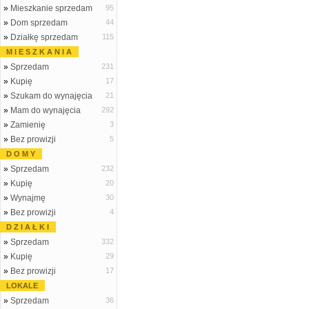
»
Mieszkanie sprzedam
95
»
Dom sprzedam
44
»
Działkę sprzedam
115
M I E S Z K A N I A
»
Sprzedam
231
»
Kupię
17
»
Szukam do wynajęcia
21
»
Mam do wynajęcia
292
»
Zamienię
3
»
Bez prowizji
5
D O M Y
»
Sprzedam
232
»
Kupię
20
»
Wynajmę
30
»
Bez prowizji
4
D Z I A Ł K I
»
Sprzedam
332
»
Kupię
29
»
Bez prowizji
17
LOKALE
»
Sprzedam
36