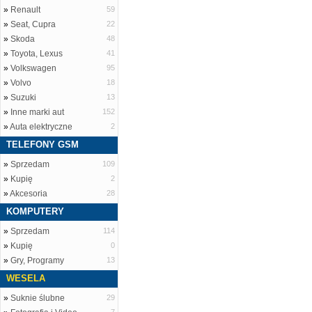
»
Renault
59
»
Seat, Cupra
22
»
Skoda
48
»
Toyota, Lexus
41
»
Volkswagen
95
»
Volvo
18
»
Suzuki
13
»
Inne marki aut
152
»
Auta elektryczne
2
TELEFONY GSM
»
Sprzedam
109
»
Kupię
2
»
Akcesoria
28
KOMPUTERY
»
Sprzedam
114
»
Kupię
0
»
Gry, Programy
13
WESELA
»
Suknie ślubne
29