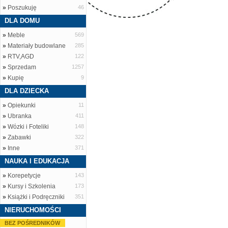
»
Poszukuję
46
DLA DOMU
»
Meble
569
»
Materiały budowlane
285
»
RTV,AGD
122
»
Sprzedam
1257
»
Kupię
9
DLA DZIECKA
»
Opiekunki
11
»
Ubranka
411
»
Wózki i Foteliki
148
»
Zabawki
322
»
Inne
371
NAUKA I EDUKACJA
»
Korepetycje
143
»
Kursy i Szkolenia
173
»
Książki i Podręczniki
351
NIERUCHOMOŚCI
BEZ POŚREDNIKÓW