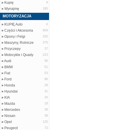
»
Kupię
9
»
Wynajmę
185
MOTORYZACJA
»
KUPIĘ Auto
6
»
Części i Akcesoria
809
»
Opony i Felgi
320
»
Maszyny, Rolnicze
375
»
Przyczepy
37
»
Motocykle i Quady
223
»
Audi
90
»
BMW
51
»
Fiat
53
»
Ford
86
»
Honda
28
»
Hyundai
31
»
KIA
20
»
Mazda
18
»
Mercedes
38
»
Nissan
38
»
Opel
125
»
Peugeot
72