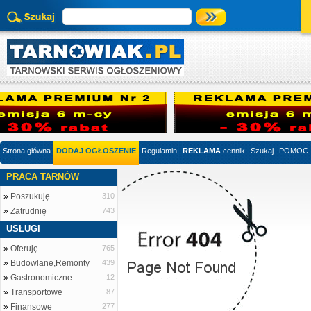
Strona główna
DODAJ OGŁOSZENIE
Regulamin
REKLAMA
cennik
Szukaj
POMOC
PRACA TARNÓW
»
Poszukuję
310
»
Zatrudnię
743
USŁUGI
»
Oferuję
765
»
Budowlane,Remonty
439
»
Gastronomiczne
12
»
Transportowe
87
»
Finansowe
277