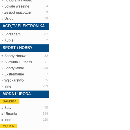
»
Fotografia i Video
7
»
Lokale weselne
4
»
Zespół muzyczny
9
»
Usługi
39
AGD,TV,ELEKTRONIKA
»
Sprzedam
607
»
Kupię
2
SPORT i HOBBY
»
Sporty zimowe
32
»
Siłownia i Fitness
41
»
Sporty letnie
280
»
Ekstremalne
7
»
Wędkarstwo
25
»
Inne
233
MODA i URODA
DAMSKA
»
Buty
35
»
Ubrania
134
»
Inne
110
MĘSKA