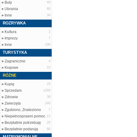
»
Buty
43
»
Ubrania
80
»
Inne
34
ROZRYWKA
»
Kultura
2
»
Imprezy
7
»
Inne
196
TURYSTYKA
»
Zagraniczne
4
»
Krajowe
15
RÓŻNE
»
Kupię
25
»
Sprzedam
1265
»
Zdrowie
39
»
Zwierzęta
240
»
Zgubiono, Znaleziono
7
»
Niepełnosprawni pomoc
12
»
Bezpłatnie potrzebuję
25
»
Bezpłatnie podaruję
66
MATRYMONIALNE