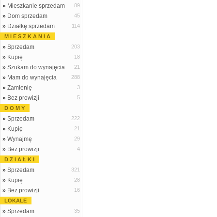
»
Mieszkanie sprzedam
89
»
Dom sprzedam
45
»
Działkę sprzedam
114
M I E S Z K A N I A
»
Sprzedam
203
»
Kupię
18
»
Szukam do wynajęcia
21
»
Mam do wynajęcia
288
»
Zamienię
3
»
Bez prowizji
5
D O M Y
»
Sprzedam
222
»
Kupię
21
»
Wynajmę
29
»
Bez prowizji
4
D Z I A Ł K I
»
Sprzedam
321
»
Kupię
28
»
Bez prowizji
16
LOKALE
»
Sprzedam
35