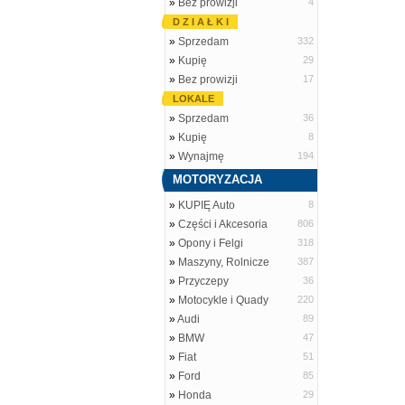
»
Bez prowizji
4
D Z I A Ł K I
»
Sprzedam
332
»
Kupię
29
»
Bez prowizji
17
LOKALE
»
Sprzedam
36
»
Kupię
8
»
Wynajmę
194
MOTORYZACJA
»
KUPIĘ Auto
8
»
Części i Akcesoria
806
»
Opony i Felgi
318
»
Maszyny, Rolnicze
387
»
Przyczepy
36
»
Motocykle i Quady
220
»
Audi
89
»
BMW
47
»
Fiat
51
»
Ford
85
»
Honda
29