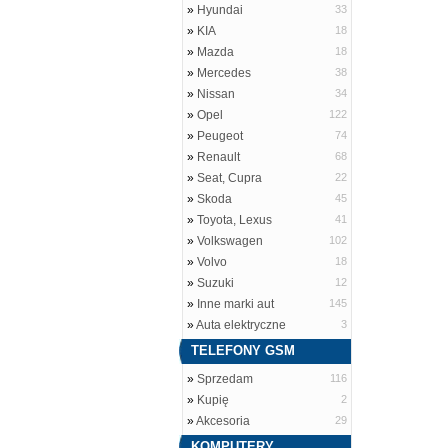
»
Hyundai
33
»
KIA
18
»
Mazda
18
»
Mercedes
38
»
Nissan
34
»
Opel
122
»
Peugeot
74
»
Renault
68
»
Seat, Cupra
22
»
Skoda
45
»
Toyota, Lexus
41
»
Volkswagen
102
»
Volvo
18
»
Suzuki
12
»
Inne marki aut
145
»
Auta elektryczne
3
TELEFONY GSM
»
Sprzedam
116
»
Kupię
2
»
Akcesoria
29
KOMPUTERY