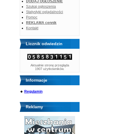
DODAJ OGŁOSZENIE
Szukaj ogłoszenia
Statystyki oglądalności
Pomoc
REKLAMA cennik
Kontakt
Licznik odwiedzin
Aktualnie stronę przegląda
1907 użytkowników.
Informacje
🔹
Regulamin
Reklamy