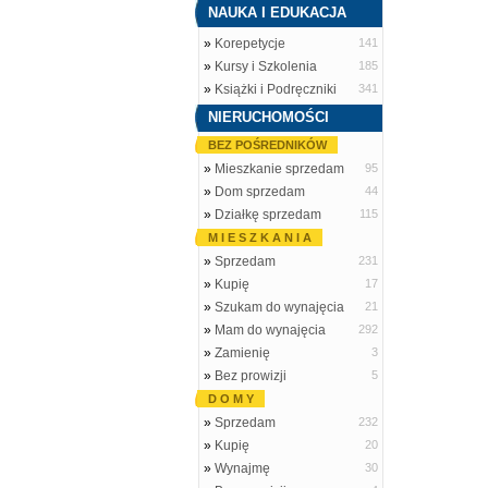
NAUKA I EDUKACJA
»
Korepetycje
141
»
Kursy i Szkolenia
185
»
Książki i Podręczniki
341
NIERUCHOMOŚCI
BEZ POŚREDNIKÓW
»
Mieszkanie sprzedam
95
»
Dom sprzedam
44
»
Działkę sprzedam
115
M I E S Z K A N I A
»
Sprzedam
231
»
Kupię
17
»
Szukam do wynajęcia
21
»
Mam do wynajęcia
292
»
Zamienię
3
»
Bez prowizji
5
D O M Y
»
Sprzedam
232
»
Kupię
20
»
Wynajmę
30