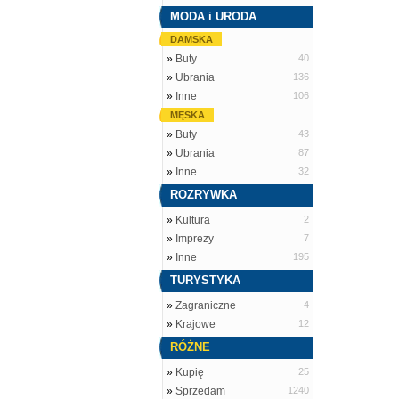
MODA i URODA
DAMSKA
»
Buty
40
»
Ubrania
136
»
Inne
106
MĘSKA
»
Buty
43
»
Ubrania
87
»
Inne
32
ROZRYWKA
»
Kultura
2
»
Imprezy
7
»
Inne
195
TURYSTYKA
»
Zagraniczne
4
»
Krajowe
12
RÓŻNE
»
Kupię
25
»
Sprzedam
1240