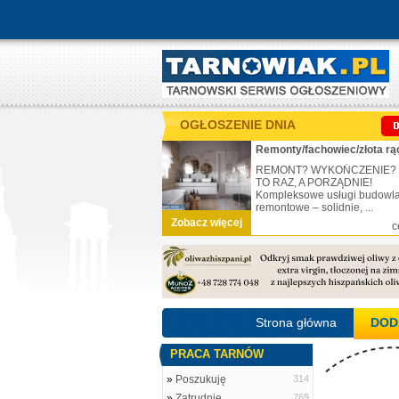
OGŁOSZENIE DNIA
Remonty/fachowiec/złota rą
REMONT? WYKOŃCZENIE?
TO RAZ, A PORZĄDNIE!
Kompleksowe usługi budowl
remontowe – solidnie, ...
Zobacz więcej
c
Strona główna
DOD
PRACA TARNÓW
»
Poszukuję
314
»
Zatrudnię
769