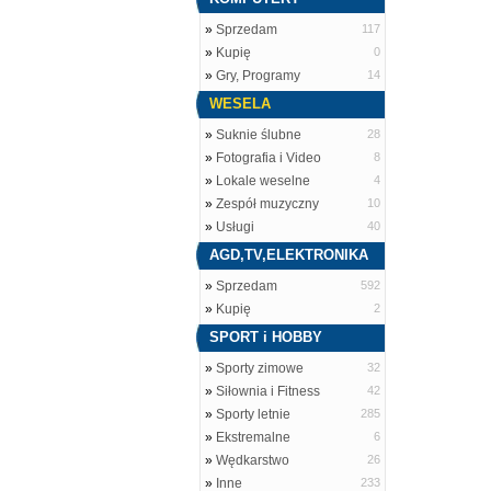
»
Sprzedam
117
»
Kupię
0
»
Gry, Programy
14
WESELA
»
Suknie ślubne
28
»
Fotografia i Video
8
»
Lokale weselne
4
»
Zespół muzyczny
10
»
Usługi
40
AGD,TV,ELEKTRONIKA
»
Sprzedam
592
»
Kupię
2
SPORT i HOBBY
»
Sporty zimowe
32
»
Siłownia i Fitness
42
»
Sporty letnie
285
»
Ekstremalne
6
»
Wędkarstwo
26
»
Inne
233