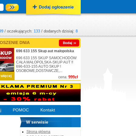
99
/ oczekujących:
133
/ dodanych dzisiaj:
8
OSZENIE DNIA
696 633 155 Skup aut małopolska
696 633 155 SKUP SAMOCHODÓW
CAŁA MAŁOPOLSKA-SKUP AUT !!
696-633-155 AUTO SKUP !
OSOBOWE,DOSTAWCZE,...
 więcej
999zł
cena:
j
POMOC
Kontakt
W serwisie
Strona główna