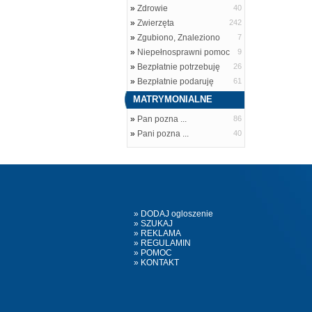
»
Zdrowie
40
»
Zwierzęta
242
»
Zgubiono, Znaleziono
7
»
Niepełnosprawni pomoc
9
»
Bezpłatnie potrzebuję
26
»
Bezpłatnie podaruję
61
MATRYMONIALNE
»
Pan pozna ...
86
»
Pani pozna ...
40
» DODAJ ogloszenie
» SZUKAJ
» REKLAMA
» REGULAMIN
» POMOC
» KONTAKT