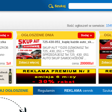
Ilość ogłoszeń w serwisie:
154
OGŁOSZENIE DNIA
OGŁ
czka
725-430-051_kupię każde auto_skup_nr.1
 ZRÓB
SKUP AUT **DZIŚ DZWONISZ Tel
725_430_051 = **DZIŚ
ano-
SPRZEDAJESZ Tel 725_430_051
AUTO SKUP SAMOCHODÓW ...
Zobacz więcej
Zobacz
1zł
200000zł
ena:
cena:
AJ OGŁOSZENIE
Regulamin
REKLAMA
cennik
Szuka