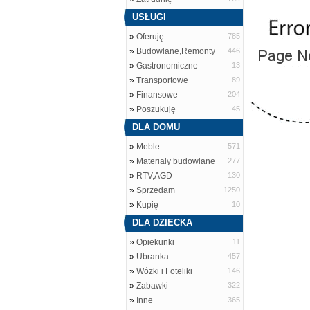
USŁUGI
»
Oferuję
785
»
Budowlane,Remonty
446
»
Gastronomiczne
13
»
Transportowe
89
»
Finansowe
204
»
Poszukuję
45
DLA DOMU
»
Meble
571
»
Materiały budowlane
277
»
RTV,AGD
130
»
Sprzedam
1250
»
Kupię
10
DLA DZIECKA
»
Opiekunki
11
»
Ubranka
457
»
Wózki i Foteliki
146
»
Zabawki
322
»
Inne
365