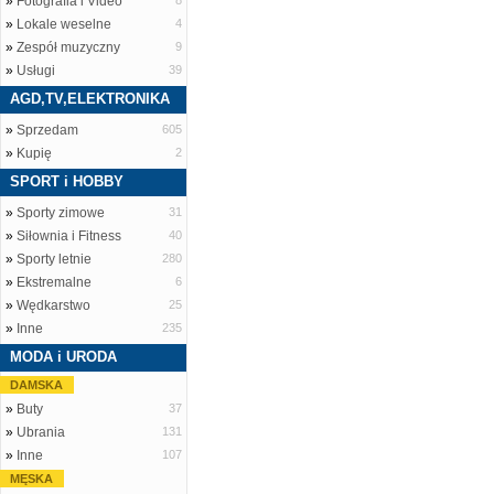
»
Fotografia i Video
8
»
Lokale weselne
4
»
Zespół muzyczny
9
»
Usługi
39
AGD,TV,ELEKTRONIKA
»
Sprzedam
605
»
Kupię
2
SPORT i HOBBY
»
Sporty zimowe
31
»
Siłownia i Fitness
40
»
Sporty letnie
280
»
Ekstremalne
6
»
Wędkarstwo
25
»
Inne
235
MODA i URODA
DAMSKA
»
Buty
37
»
Ubrania
131
»
Inne
107
MĘSKA