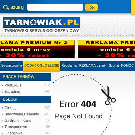
Strona główna
DODAJ OGŁOSZENIE
Regulamin
REKLAMA
cennik
Szukaj
POMOC
PRACA TARNÓW
»
Poszukuję
312
»
Zatrudnię
765
USŁUGI
»
Oferuję
787
»
Budowlane,Remonty
441
»
Gastronomiczne
14
»
Transportowe
89
»
Finansowe
207