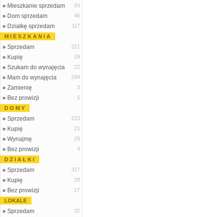
»
Mieszkanie sprzedam
93
»
Dom sprzedam
46
»
Działkę sprzedam
117
M I E S Z K A N I A
»
Sprzedam
221
»
Kupię
19
»
Szukam do wynajęcia
22
»
Mam do wynajęcia
294
»
Zamienię
3
»
Bez prowizji
5
D O M Y
»
Sprzedam
223
»
Kupię
21
»
Wynajmę
29
»
Bez prowizji
4
D Z I A Ł K I
»
Sprzedam
317
»
Kupię
29
»
Bez prowizji
17
LOKALE
»
Sprzedam
32