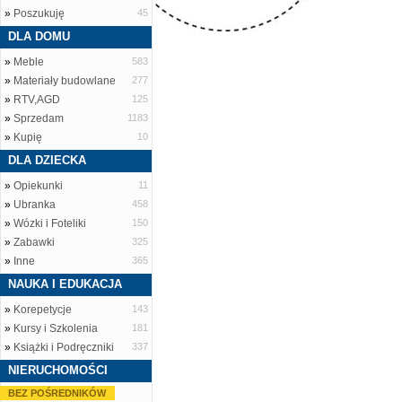
»
Poszukuję
45
DLA DOMU
»
Meble
583
»
Materiały budowlane
277
»
RTV,AGD
125
»
Sprzedam
1183
»
Kupię
10
DLA DZIECKA
»
Opiekunki
11
»
Ubranka
458
»
Wózki i Foteliki
150
»
Zabawki
325
»
Inne
365
NAUKA I EDUKACJA
»
Korepetycje
143
»
Kursy i Szkolenia
181
»
Książki i Podręczniki
337
NIERUCHOMOŚCI
BEZ POŚREDNIKÓW