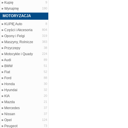
»
Kupię
9
»
Wynajmę
190
MOTORYZACJA
»
KUPIĘ Auto
8
»
Części i Akcesoria
804
»
Opony i Felgi
319
»
Maszyny, Rolnicze
383
»
Przyczepy
38
»
Motocykle i Quady
224
»
Audi
89
»
BMW
51
»
Fiat
52
»
Ford
88
»
Honda
30
»
Hyundai
32
»
KIA
20
»
Mazda
21
»
Mercedes
37
»
Nissan
37
»
Opel
124
»
Peugeot
73