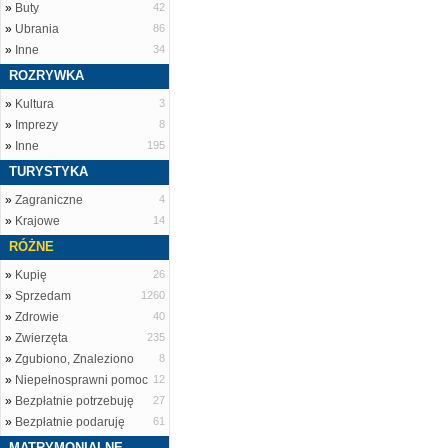
»
Buty
42
»
Ubrania
86
»
Inne
34
ROZRYWKA
»
Kultura
3
»
Imprezy
8
»
Inne
195
TURYSTYKA
»
Zagraniczne
4
»
Krajowe
14
RÓŻNE
»
Kupię
26
»
Sprzedam
1260
»
Zdrowie
40
»
Zwierzęta
235
»
Zgubiono, Znaleziono
8
»
Niepełnosprawni pomoc
12
»
Bezpłatnie potrzebuję
27
»
Bezpłatnie podaruję
61
MATRYMONIALNE