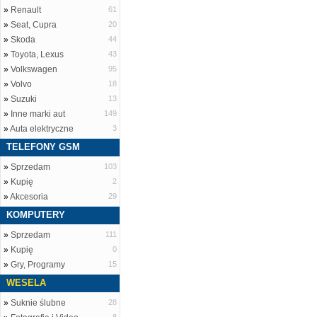
»
Renault
61
»
Seat, Cupra
20
»
Skoda
44
»
Toyota, Lexus
43
»
Volkswagen
95
»
Volvo
18
»
Suzuki
13
»
Inne marki aut
149
»
Auta elektryczne
3
TELEFONY GSM
»
Sprzedam
103
»
Kupię
2
»
Akcesoria
29
KOMPUTERY
»
Sprzedam
111
»
Kupię
0
»
Gry, Programy
15
WESELA
»
Suknie ślubne
28